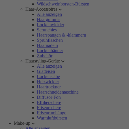
Wildschweinborsten-Bürsten
Haar-Accessoires
Alle anzeigen
Haargummis
Lockenwickler
Scrunchies
Haarspangen & -klammern
Sprühflaschen
Haarnadeln
Lockenbänder
Zubehör
Haarstyling-Geräte
Alle anzeigen
Glätteisen
Lockenstäbe
Heizwickler
Haartrockner
Haarschneidemaschine
Diffusor-Fön
Effilierschere
Friseurschere
Friseurumhänge
Warmluftbürsten
Make-up
Alle anzeigen