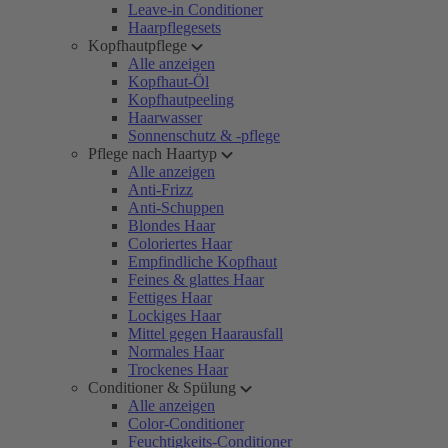
Leave-in Conditioner
Haarpflegesets
Kopfhautpflege
Alle anzeigen
Kopfhaut-Öl
Kopfhautpeeling
Haarwasser
Sonnenschutz & -pflege
Pflege nach Haartyp
Alle anzeigen
Anti-Frizz
Anti-Schuppen
Blondes Haar
Coloriertes Haar
Empfindliche Kopfhaut
Feines & glattes Haar
Fettiges Haar
Lockiges Haar
Mittel gegen Haarausfall
Normales Haar
Trockenes Haar
Conditioner & Spülung
Alle anzeigen
Color-Conditioner
Feuchtigkeits-Conditioner