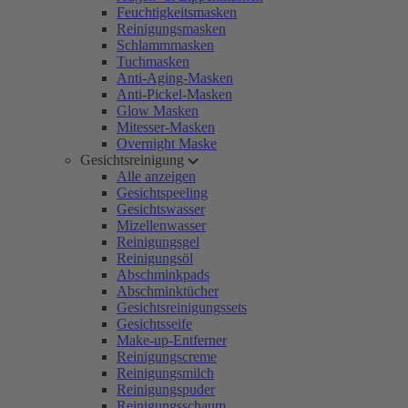
Feuchtigkeitsmasken
Reinigungsmasken
Schlammmasken
Tuchmasken
Anti-Aging-Masken
Anti-Pickel-Masken
Glow Masken
Mitesser-Masken
Overnight Maske
Gesichtsreinigung
Alle anzeigen
Gesichtspeeling
Gesichtswasser
Mizellenwasser
Reinigungsgel
Reinigungsöl
Abschminkpads
Abschminktücher
Gesichtsreinigungssets
Gesichtsseife
Make-up-Entferner
Reinigungscreme
Reinigungsmilch
Reinigungspuder
Reinigungsschaum