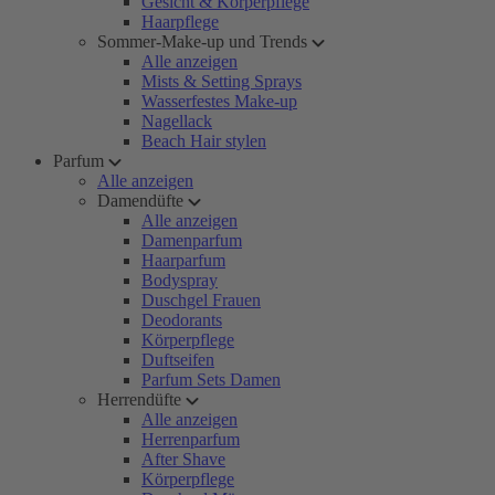
Gesicht & Körperpflege
Haarpflege
Sommer-Make-up und Trends
Alle anzeigen
Mists & Setting Sprays
Wasserfestes Make-up
Nagellack
Beach Hair stylen
Parfum
Alle anzeigen
Damendüfte
Alle anzeigen
Damenparfum
Haarparfum
Bodyspray
Duschgel Frauen
Deodorants
Körperpflege
Duftseifen
Parfum Sets Damen
Herrendüfte
Alle anzeigen
Herrenparfum
After Shave
Körperpflege