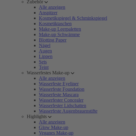
Zubehör
Alle anzeigen
Anspitzer
Kosmetikspiegel & Schminkspiegel
Kosmetiktaschen
Make-up Leerpaletten
Make-up Schwämme
Blotting Paper
Nägel
Augen
Lippen
Sets
Teint
Wasserfestes Make-up
Alle anzeigen
Wasserfeste Eyeliner
Wasserfeste Foundation
Wasserfeste Mascara
Wasserfester Concealer
Wasserfester Lidschatten
Wasserfeste Augenbrauenstifte
Highlights
Alle anzeigen
Glow Make-up
Veganes Make-up