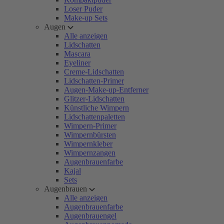
Loser Puder
Make-up Sets
Augen
Alle anzeigen
Lidschatten
Mascara
Eyeliner
Creme-Lidschatten
Lidschatten-Primer
Augen-Make-up-Entferner
Glitzer-Lidschatten
Künstliche Wimpern
Lidschattenpaletten
Wimpern-Primer
Wimpernbürsten
Wimpernkleber
Wimpernzangen
Augenbrauenfarbe
Kajal
Sets
Augenbrauen
Alle anzeigen
Augenbrauenfarbe
Augenbrauengel