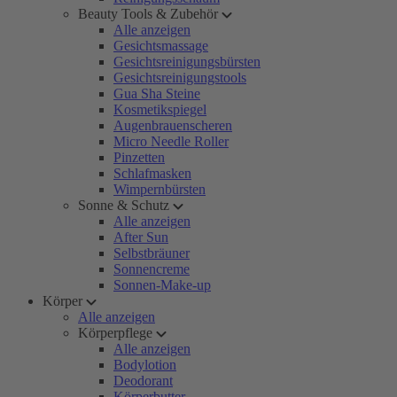
Beauty Tools & Zubehör
Alle anzeigen
Gesichtsmassage
Gesichtsreinigungsbürsten
Gesichtsreinigungstools
Gua Sha Steine
Kosmetikspiegel
Augenbrauenscheren
Micro Needle Roller
Pinzetten
Schlafmasken
Wimpernbürsten
Sonne & Schutz
Alle anzeigen
After Sun
Selbstbräuner
Sonnencreme
Sonnen-Make-up
Körper
Alle anzeigen
Körperpflege
Alle anzeigen
Bodylotion
Deodorant
Körperbutter