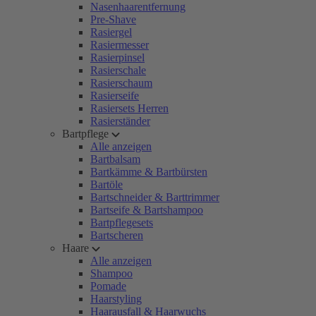
Nasenhaarentfernung
Pre-Shave
Rasiergel
Rasiermesser
Rasierpinsel
Rasierschale
Rasierschaum
Rasierseife
Rasiersets Herren
Rasierständer
Bartpflege
Alle anzeigen
Bartbalsam
Bartkämme & Bartbürsten
Bartöle
Bartschneider & Barttrimmer
Bartseife & Bartshampoo
Bartpflegesets
Bartscheren
Haare
Alle anzeigen
Shampoo
Pomade
Haarstyling
Haarausfall & Haarwuchs