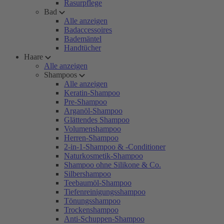
Rasurpflege
Bad
Alle anzeigen
Badaccessoires
Bademäntel
Handtücher
Haare
Alle anzeigen
Shampoos
Alle anzeigen
Keratin-Shampoo
Pre-Shampoo
Arganöl-Shampoo
Glättendes Shampoo
Volumenshampoo
Herren-Shampoo
2-in-1-Shampoo & -Conditioner
Naturkosmetik-Shampoo
Shampoo ohne Silikone & Co.
Silbershampoo
Teebaumöl-Shampoo
Tiefenreinigungsshampoo
Tönungsshampoo
Trockenshampoo
Anti-Schuppen-Shampoo