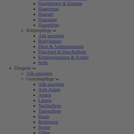
Haarbürsten & Kämme
Haarcreme
Haargel
Haarpaste
Haarpflege
Körperpflege
Alle anzeigen
Bodylotions
Deos & Antitranspirants
Duschgel & Duschpflege
Körperreinigung & Scrubs
Seife
Drogerie
Alle anzeigen
Gesichtspflege
Alle anzeigen
Anti-Aging
Augen
Lippen
Nachtpflege
Tagespflege
Rasur
Reinigung
Sonne
Zähne