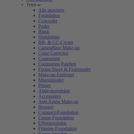
Teint
Alle anzeigen
Foundation
Concealer
Puder
Blush
Highlighter
BB- & CC-Cream
Camouflage Make-up
Color Corrector
Contouring
Contouring Paletten
Fixing Spray & Fixierpuder
Make-up Entferner
Mineralpuder
Primer
Abdeckprodukte
Accessoires
Anti-Aging Make-up
Bronzer
Compact-Foundation
Creme-Foundation
Effektprodukte
Flüssige Foundation
Kompaktpuder