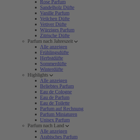
Rose Parfum
Sandelholz Düfte
Vanille Parfum
Veilchen Düfte
Vetiver Düfte
Würziges Parfum
Zitrische Düfte
Parfum nach Jahreszeit
Alle anzeigen
Frühlingsdüfte
Herbstdüfte
Sommerdüfte
Winterdüfte
Highlights
Alle anzeigen
Beliebtes Parfum
Eau de Cologne
Eau de Parfum
Eau de Toilette
Parfum auf Rechnung
Parfum Miniaturen
Unisex Parfum
Parfum nach Land
Alle anzeigen
Arabisches Parfum