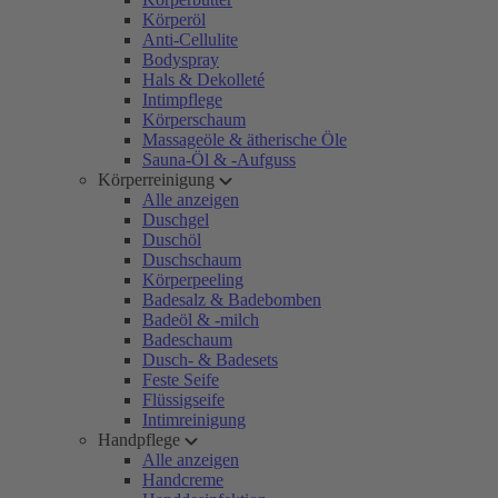
Körperöl
Anti-Cellulite
Bodyspray
Hals & Dekolleté
Intimpflege
Körperschaum
Massageöle & ätherische Öle
Sauna-Öl & -Aufguss
Körperreinigung
Alle anzeigen
Duschgel
Duschöl
Duschschaum
Körperpeeling
Badesalz & Badebomben
Badeöl & -milch
Badeschaum
Dusch- & Badesets
Feste Seife
Flüssigseife
Intimreinigung
Handpflege
Alle anzeigen
Handcreme