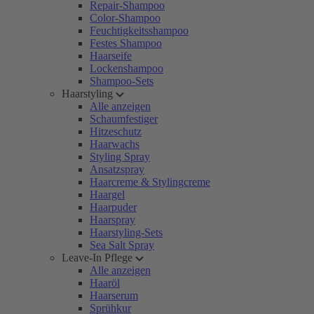
Repair-Shampoo
Color-Shampoo
Feuchtigkeitsshampoo
Festes Shampoo
Haarseife
Lockenshampoo
Shampoo-Sets
Haarstyling
Alle anzeigen
Schaumfestiger
Hitzeschutz
Haarwachs
Styling Spray
Ansatzspray
Haarcreme & Stylingcreme
Haargel
Haarpuder
Haarspray
Haarstyling-Sets
Sea Salt Spray
Leave-In Pflege
Alle anzeigen
Haaröl
Haarserum
Sprühkur