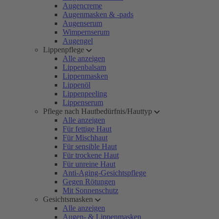
Augencreme
Augenmasken & -pads
Augenserum
Wimpernserum
Augengel
Lippenpflege
Alle anzeigen
Lippenbalsam
Lippenmasken
Lippenöl
Lippenpeeling
Lippenserum
Pflege nach Hautbedürfnis/Hauttyp
Alle anzeigen
Für fettige Haut
Für Mischhaut
Für sensible Haut
Für trockene Haut
Für unreine Haut
Anti-Aging-Gesichtspflege
Gegen Rötungen
Mit Sonnenschutz
Gesichtsmasken
Alle anzeigen
Augen- & Lippenmasken