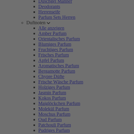
Duschgel Männer
Deodorants
Herrenseife
Parfum Sets Herren
Duftnoten
Alle anzeigen
Amber Parfum
Orientalisches Parfum
Blumiges Parfum
Fruchtiges Parfum
Frisches Parfum
Apfel Parfum
Aromatisches Parfum
Bergamotte Parfum
Chypre Düfte
Frische Wäsche Parfum
Holziges Parfum
Jasmin Parfum
Kokos Parfum
Maiglöckchen Parfum
Molekül Parfum
Moschus Parfum
Oud Parfum
Patchouli Parfum
Pudriges Parfum