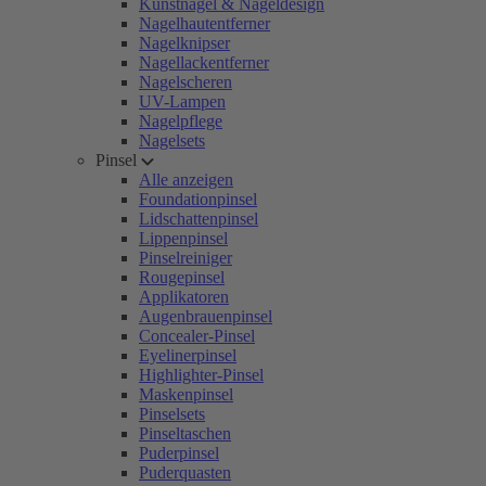
Kunstnägel & Nageldesign
Nagelhautentferner
Nagelknipser
Nagellackentferner
Nagelscheren
UV-Lampen
Nagelpflege
Nagelsets
Pinsel
Alle anzeigen
Foundationpinsel
Lidschattenpinsel
Lippenpinsel
Pinselreiniger
Rougepinsel
Applikatoren
Augenbrauenpinsel
Concealer-Pinsel
Eyelinerpinsel
Highlighter-Pinsel
Maskenpinsel
Pinselsets
Pinseltaschen
Puderpinsel
Puderquasten