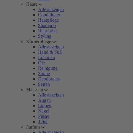
Haare
Alle anzeigen
Conditioner
Haarpflege
Shampoo
Haarfarbe
Styling
Körperpflege
Alle anzeigen
Hand & Fuß
Lotionen
Öle
Reinigung
Sonne
Deodorants
Seifen
Make-up
Alle anzeigen
Augen
Lippen
Nägel
Pinsel
Teint
Parfum
Alle anzeigen