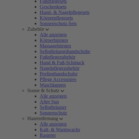
Fußpflegesets
Geschenksets
Hand- & Nagelpflegesets
Körperpflegesets
Sonnenschutz-Sets
Zubehör
Alle anzeigen
Körperbürsten
Massagebürsten
Selbstbräungshandschuhe
Fußpflegezubehör
Hand & Fuß-Schmuck
Nagelpflegezubehör
Peelinghandschuhe
Pflege Accessoires
Waschlappen
Sonne & Schutz
Alle anzeigen
After Sun
Selbstbräuner
Sonnenschutz
Haarentfernung
Alle anzeigen
Kalt- & Warmwachs
Rasierer