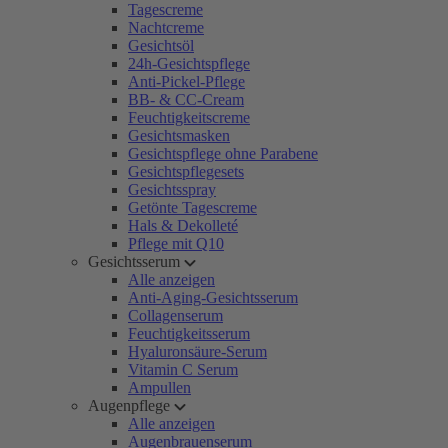
Tagescreme
Nachtcreme
Gesichtsöl
24h-Gesichtspflege
Anti-Pickel-Pflege
BB- & CC-Cream
Feuchtigkeitscreme
Gesichtsmasken
Gesichtspflege ohne Parabene
Gesichtspflegesets
Gesichtsspray
Getönte Tagescreme
Hals & Dekolleté
Pflege mit Q10
Gesichtsserum
Alle anzeigen
Anti-Aging-Gesichtsserum
Collagenserum
Feuchtigkeitsserum
Hyaluronsäure-Serum
Vitamin C Serum
Ampullen
Augenpflege
Alle anzeigen
Augenbrauenserum