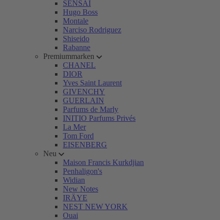
SENSAI
Hugo Boss
Montale
Narciso Rodriguez
Shiseido
Rabanne
Premiummarken
CHANEL
DIOR
Yves Saint Laurent
GIVENCHY
GUERLAIN
Parfums de Marly
INITIO Parfums Privés
La Mer
Tom Ford
EISENBERG
Neu
Maison Francis Kurkdjian
Penhaligon's
Widian
New Notes
IRÄYE
NEST NEW YORK
Ouai