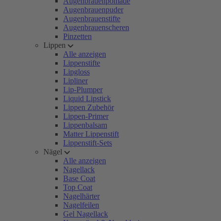
Augenbrauenpomade
Augenbrauenpuder
Augenbrauenstifte
Augenbrauenscheren
Pinzetten
Lippen
Alle anzeigen
Lippenstifte
Lipgloss
Lipliner
Lip-Plumper
Liquid Lipstick
Lippen Zubehör
Lippen-Primer
Lippenbalsam
Matter Lippenstift
Lippenstift-Sets
Nägel
Alle anzeigen
Nagellack
Base Coat
Top Coat
Nagelhärter
Nagelfeilen
Gel Nagellack