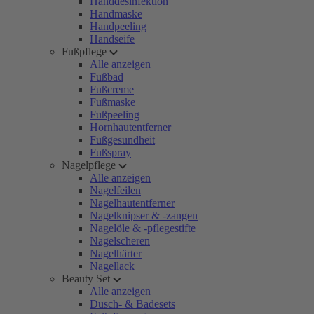
Handdesinfektion
Handmaske
Handpeeling
Handseife
Fußpflege
Alle anzeigen
Fußbad
Fußcreme
Fußmaske
Fußpeeling
Hornhautentferner
Fußgesundheit
Fußspray
Nagelpflege
Alle anzeigen
Nagelfeilen
Nagelhautentferner
Nagelknipser & -zangen
Nagelöle & -pflegestifte
Nagelscheren
Nagelhärter
Nagellack
Beauty Set
Alle anzeigen
Dusch- & Badesets