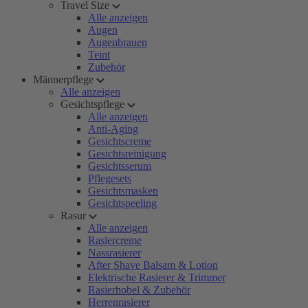
Travel Size
Alle anzeigen
Augen
Augenbrauen
Teint
Zubehör
Männerpflege
Alle anzeigen
Gesichtspflege
Alle anzeigen
Anti-Aging
Gesichtscreme
Gesichtsreinigung
Gesichtsserum
Pflegesets
Gesichtsmasken
Gesichtspeeling
Rasur
Alle anzeigen
Rasiercreme
Nassrasierer
After Shave Balsam & Lotion
Elektrische Rasierer & Trimmer
Rasierhobel & Zubehör
Herrenrasierer