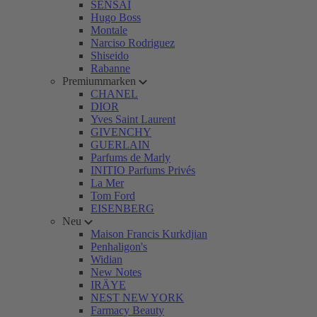
SENSAI
Hugo Boss
Montale
Narciso Rodriguez
Shiseido
Rabanne
Premiummarken
CHANEL
DIOR
Yves Saint Laurent
GIVENCHY
GUERLAIN
Parfums de Marly
INITIO Parfums Privés
La Mer
Tom Ford
EISENBERG
Neu
Maison Francis Kurkdjian
Penhaligon's
Widian
New Notes
IRÄYE
NEST NEW YORK
Farmacy Beauty