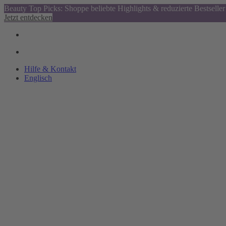
Beauty Top Picks: Shoppe beliebte Highlights & reduzierte Bestseller
Jetzt entdecken
Hilfe & Kontakt
Englisch