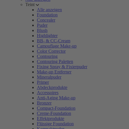
Teint
Alle anzeigen
Foundation
Concealer
Puder
Blush
Highlighter
BB- & CC-Cream
Camouflage Make-up
Color Corrector
Contouring
Contouring Paletten
Fixing Spray & Fixierpuder
Make-up Entferner
Mineralpuder
Primer
Abdeckprodukte
Accessoires
Anti-Aging Make-up
Bronzer
Compact-Foundation
Creme-Foundation
Effektprodukte
Flüssige Foundation
Kompaktpuder