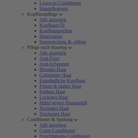
Leave-in Conditioner
Haarpflegesets
Kopfhautpflege
Alle anzeigen
Kopfhaut-Öl
Kopfhautpeeling
Haarwasser
Sonnenschutz & -pflege
Pflege nach Haartyp
Alle anzeigen
Anti-Frizz
Anti-Schuppen
Blondes Haar
Coloriertes Haar
Empfindliche Kopfhaut
Feines & glattes Haar
Fettiges Haar
Lockiges Haar
Mittel gegen Haarausfall
Normales Haar
Trockenes Haar
Conditioner & Spülung
Alle anzeigen
Color-Conditioner
Feuchtigkeits-Conditioner