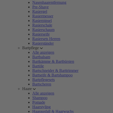
Nasenhaarentfernung
Pre-Shave
Rasiergel
Rasiermesser
Rasierpinsel
Rasierschale
Rasierschaum
Rasierseife
Rasiersets Herren
Rasierständer
Bartpflege
Alle anzeigen
Bartbalsam
Bartkämme & Bartbürsten
Bartöle
Bartschneider & Barttrimmer
Bartseife & Bartshampoo
Bartpflegesets
Bartscheren
Haare
Alle anzeigen
Shampoo
Pomade
Haarstyling
Haarausfall & Haarwuchs