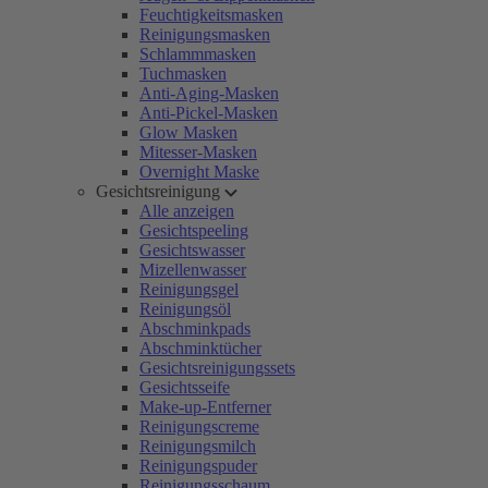
Feuchtigkeitsmasken
Reinigungsmasken
Schlammmasken
Tuchmasken
Anti-Aging-Masken
Anti-Pickel-Masken
Glow Masken
Mitesser-Masken
Overnight Maske
Gesichtsreinigung
Alle anzeigen
Gesichtspeeling
Gesichtswasser
Mizellenwasser
Reinigungsgel
Reinigungsöl
Abschminkpads
Abschminktücher
Gesichtsreinigungssets
Gesichtsseife
Make-up-Entferner
Reinigungscreme
Reinigungsmilch
Reinigungspuder
Reinigungsschaum