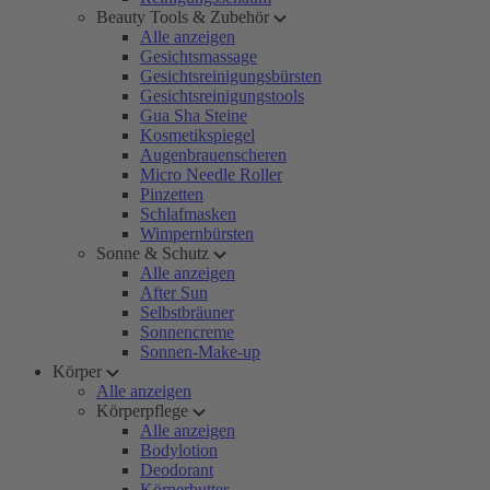
Beauty Tools & Zubehör
Alle anzeigen
Gesichtsmassage
Gesichtsreinigungsbürsten
Gesichtsreinigungstools
Gua Sha Steine
Kosmetikspiegel
Augenbrauenscheren
Micro Needle Roller
Pinzetten
Schlafmasken
Wimpernbürsten
Sonne & Schutz
Alle anzeigen
After Sun
Selbstbräuner
Sonnencreme
Sonnen-Make-up
Körper
Alle anzeigen
Körperpflege
Alle anzeigen
Bodylotion
Deodorant
Körperbutter