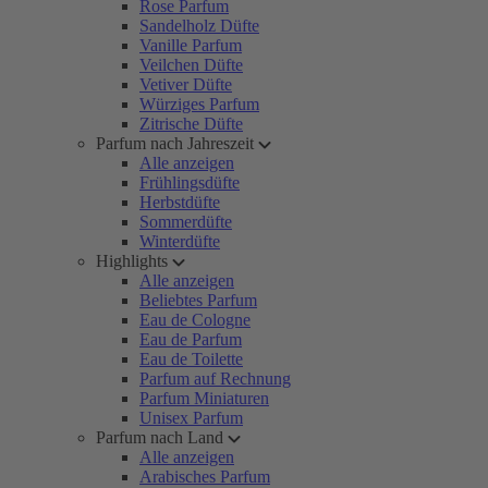
Rose Parfum
Sandelholz Düfte
Vanille Parfum
Veilchen Düfte
Vetiver Düfte
Würziges Parfum
Zitrische Düfte
Parfum nach Jahreszeit
Alle anzeigen
Frühlingsdüfte
Herbstdüfte
Sommerdüfte
Winterdüfte
Highlights
Alle anzeigen
Beliebtes Parfum
Eau de Cologne
Eau de Parfum
Eau de Toilette
Parfum auf Rechnung
Parfum Miniaturen
Unisex Parfum
Parfum nach Land
Alle anzeigen
Arabisches Parfum