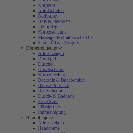
Körperöl
Anti-Cellulite
Bodyspray
Hals & Dekolleté
Intimpflege
Körperschaum
Massageöle & ätherische Öle
Sauna-Öl & -Aufguss
Körperreinigung
Alle anzeigen
Duschgel
Duschöl
Duschschaum
Körperpeeling
Badesalz & Badebomben
Badeöl & -milch
Badeschaum
Dusch- & Badesets
Feste Seife
Flüssigseife
Intimreinigung
Handpflege
Alle anzeigen
Handcreme