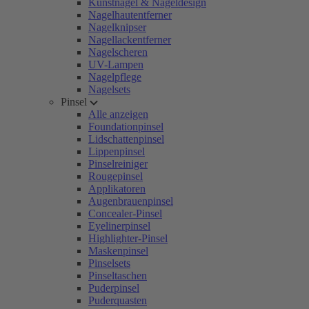
Kunstnägel & Nageldesign
Nagelhautentferner
Nagelknipser
Nagellackentferner
Nagelscheren
UV-Lampen
Nagelpflege
Nagelsets
Pinsel
Alle anzeigen
Foundationpinsel
Lidschattenpinsel
Lippenpinsel
Pinselreiniger
Rougepinsel
Applikatoren
Augenbrauenpinsel
Concealer-Pinsel
Eyelinerpinsel
Highlighter-Pinsel
Maskenpinsel
Pinselsets
Pinseltaschen
Puderpinsel
Puderquasten