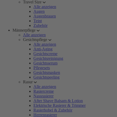
Travel Size
Alle anzeigen
Augen
Augenbrauen
Teint
Zubehör
Männerpflege
Alle anzeigen
Gesichtspflege
Alle anzeigen
Anti-Aging
Gesichtscreme
Gesichtsreinigung
Gesichtsserum
Pflegesets
Gesichtsmasken
Gesichtspeeling
Rasur
Alle anzeigen
Rasiercreme
Nassrasierer
After Shave Balsam & Lotion
Elektrische Rasierer & Trimmer
Rasierhobel & Zubehör
Herrenrasierer