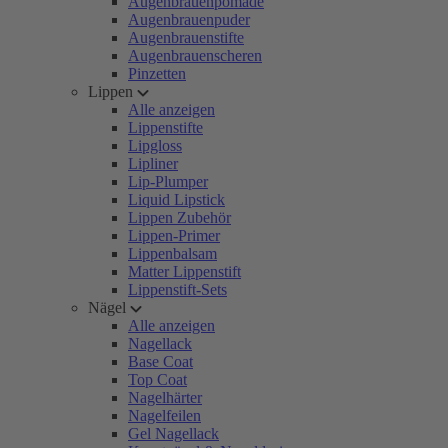
Augenbrauenpomade
Augenbrauenpuder
Augenbrauenstifte
Augenbrauenscheren
Pinzetten
Lippen
Alle anzeigen
Lippenstifte
Lipgloss
Lipliner
Lip-Plumper
Liquid Lipstick
Lippen Zubehör
Lippen-Primer
Lippenbalsam
Matter Lippenstift
Lippenstift-Sets
Nägel
Alle anzeigen
Nagellack
Base Coat
Top Coat
Nagelhärter
Nagelfeilen
Gel Nagellack