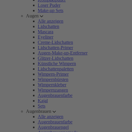
Loser Puder
Make-up Sets
Augen
Alle anzeigen
Lidschatten
Mascara
Eyeliner
Creme-Lidschatten
Lidschatten-Primer
Augen-Make-up-Entferner
Glitzer-Lidschatten
Künstliche Wimpern
Lidschattenpaletten
Wimpern-Primer
Wimpernbürsten
Wimpernkleber
Wimpernzangen
Augenbrauenfarbe
Kajal
Sets
Augenbrauen
Alle anzeigen
Augenbrauenfarbe
Augenbrauengel