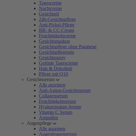
Tagescreme
Nachtcreme
Gesichtsöl
24h-Gesichtspflege
Anti-Pickel-Pflege
BB- & CC-Cream
Feuchtigkeitscreme
Gesichtsmasken
Gesichtspflege ohne Parabene
Gesichtspflegesets
Gesichtsspray
Getönte Tagescreme
Hals & Dekolleté
Pflege mit Q10
Gesichtsserum
Alle anzeigen
Anti-Aging-Gesichtsserum
Collagenserum
Feuchtigkeitsserum
Hyaluronsäure-Serum
Vitamin C Serum
Ampullen
Augenpflege
Alle anzeigen
Augenbrauenserum