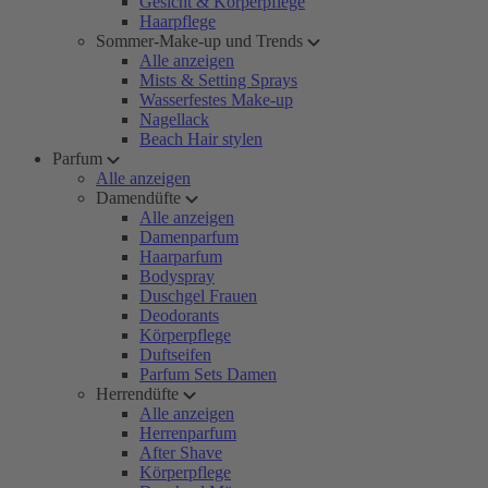
Gesicht & Körperpflege
Haarpflege
Sommer-Make-up und Trends
Alle anzeigen
Mists & Setting Sprays
Wasserfestes Make-up
Nagellack
Beach Hair stylen
Parfum
Alle anzeigen
Damendüfte
Alle anzeigen
Damenparfum
Haarparfum
Bodyspray
Duschgel Frauen
Deodorants
Körperpflege
Duftseifen
Parfum Sets Damen
Herrendüfte
Alle anzeigen
Herrenparfum
After Shave
Körperpflege