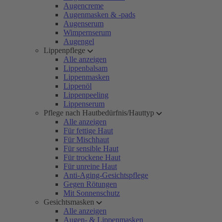
Augencreme
Augenmasken & -pads
Augenserum
Wimpernserum
Augengel
Lippenpflege
Alle anzeigen
Lippenbalsam
Lippenmasken
Lippenöl
Lippenpeeling
Lippenserum
Pflege nach Hautbedürfnis/Hauttyp
Alle anzeigen
Für fettige Haut
Für Mischhaut
Für sensible Haut
Für trockene Haut
Für unreine Haut
Anti-Aging-Gesichtspflege
Gegen Rötungen
Mit Sonnenschutz
Gesichtsmasken
Alle anzeigen
Augen- & Lippenmasken