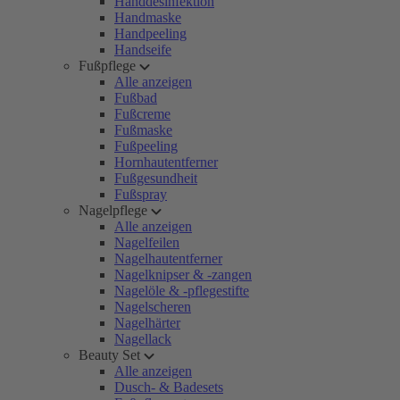
Handdesinfektion
Handmaske
Handpeeling
Handseife
Fußpflege
Alle anzeigen
Fußbad
Fußcreme
Fußmaske
Fußpeeling
Hornhautentferner
Fußgesundheit
Fußspray
Nagelpflege
Alle anzeigen
Nagelfeilen
Nagelhautentferner
Nagelknipser & -zangen
Nagelöle & -pflegestifte
Nagelscheren
Nagelhärter
Nagellack
Beauty Set
Alle anzeigen
Dusch- & Badesets