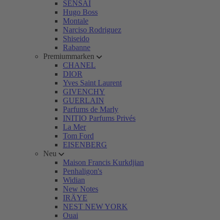
SENSAI
Hugo Boss
Montale
Narciso Rodriguez
Shiseido
Rabanne
Premiummarken
CHANEL
DIOR
Yves Saint Laurent
GIVENCHY
GUERLAIN
Parfums de Marly
INITIO Parfums Privés
La Mer
Tom Ford
EISENBERG
Neu
Maison Francis Kurkdjian
Penhaligon's
Widian
New Notes
IRÄYE
NEST NEW YORK
Ouai