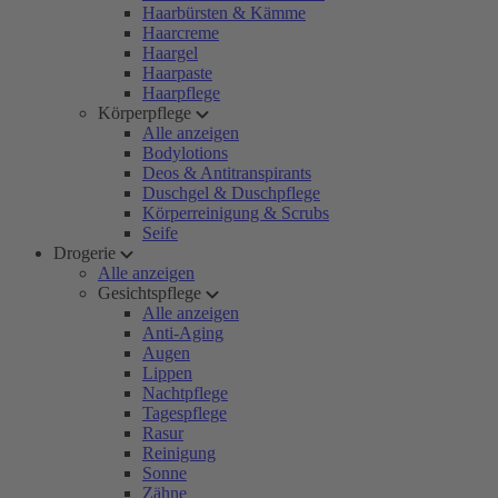
Haarbürsten & Kämme
Haarcreme
Haargel
Haarpaste
Haarpflege
Körperpflege
Alle anzeigen
Bodylotions
Deos & Antitranspirants
Duschgel & Duschpflege
Körperreinigung & Scrubs
Seife
Drogerie
Alle anzeigen
Gesichtspflege
Alle anzeigen
Anti-Aging
Augen
Lippen
Nachtpflege
Tagespflege
Rasur
Reinigung
Sonne
Zähne