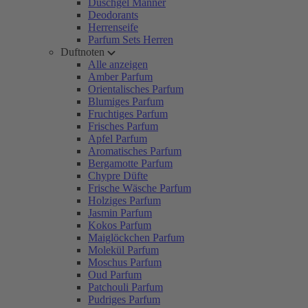
Duschgel Männer
Deodorants
Herrenseife
Parfum Sets Herren
Duftnoten
Alle anzeigen
Amber Parfum
Orientalisches Parfum
Blumiges Parfum
Fruchtiges Parfum
Frisches Parfum
Apfel Parfum
Aromatisches Parfum
Bergamotte Parfum
Chypre Düfte
Frische Wäsche Parfum
Holziges Parfum
Jasmin Parfum
Kokos Parfum
Maiglöckchen Parfum
Molekül Parfum
Moschus Parfum
Oud Parfum
Patchouli Parfum
Pudriges Parfum