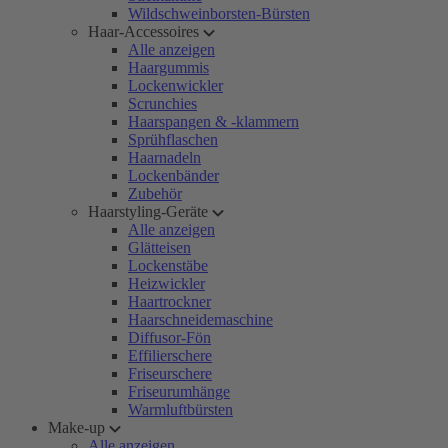
Wildschweinborsten-Bürsten
Haar-Accessoires
Alle anzeigen
Haargummis
Lockenwickler
Scrunchies
Haarspangen & -klammern
Sprühflaschen
Haarnadeln
Lockenbänder
Zubehör
Haarstyling-Geräte
Alle anzeigen
Glätteisen
Lockenstäbe
Heizwickler
Haartrockner
Haarschneidemaschine
Diffusor-Fön
Effilierschere
Friseurschere
Friseurumhänge
Warmluftbürsten
Make-up
Alle anzeigen