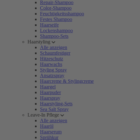
Repair-Shampoo
Color-Shampoo
Feuchtigkeitsshampoo
Festes Shampoo
Haarseife
Lockenshampoo
Shampoo-Sets
Haarstyling
Alle anzeigen
Schaumfestiger
Hitzeschutz
Haarwachs
Styling Spray
Ansatzspray
Haarcreme & Stylingcreme
Haargel
Haarpuder
Haarspray
Haarstyling-Sets
Sea Salt Spray
Leave-In Pflege
Alle anzeigen
Haaröl
Haarserum
Sprühkur