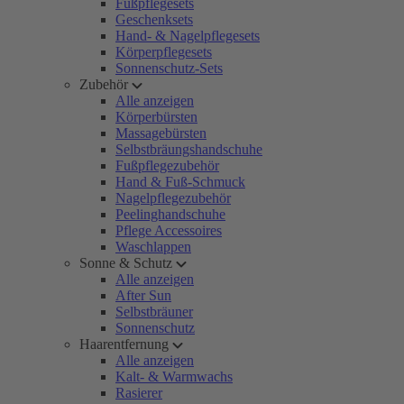
Fußpflegesets
Geschenksets
Hand- & Nagelpflegesets
Körperpflegesets
Sonnenschutz-Sets
Zubehör
Alle anzeigen
Körperbürsten
Massagebürsten
Selbstbräungshandschuhe
Fußpflegezubehör
Hand & Fuß-Schmuck
Nagelpflegezubehör
Peelinghandschuhe
Pflege Accessoires
Waschlappen
Sonne & Schutz
Alle anzeigen
After Sun
Selbstbräuner
Sonnenschutz
Haarentfernung
Alle anzeigen
Kalt- & Warmwachs
Rasierer