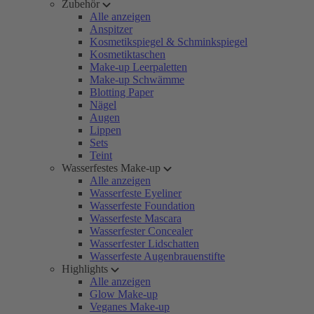
Zubehör
Alle anzeigen
Anspitzer
Kosmetikspiegel & Schminkspiegel
Kosmetiktaschen
Make-up Leerpaletten
Make-up Schwämme
Blotting Paper
Nägel
Augen
Lippen
Sets
Teint
Wasserfestes Make-up
Alle anzeigen
Wasserfeste Eyeliner
Wasserfeste Foundation
Wasserfeste Mascara
Wasserfester Concealer
Wasserfester Lidschatten
Wasserfeste Augenbrauenstifte
Highlights
Alle anzeigen
Glow Make-up
Veganes Make-up