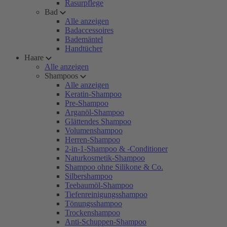
Rasurpflege
Bad
Alle anzeigen
Badaccessoires
Bademäntel
Handtücher
Haare
Alle anzeigen
Shampoos
Alle anzeigen
Keratin-Shampoo
Pre-Shampoo
Arganöl-Shampoo
Glättendes Shampoo
Volumenshampoo
Herren-Shampoo
2-in-1-Shampoo & -Conditioner
Naturkosmetik-Shampoo
Shampoo ohne Silikone & Co.
Silbershampoo
Teebaumöl-Shampoo
Tiefenreinigungsshampoo
Tönungsshampoo
Trockenshampoo
Anti-Schuppen-Shampoo