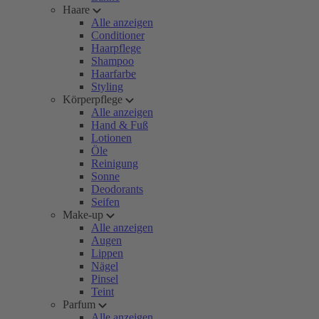
Haare
Alle anzeigen
Conditioner
Haarpflege
Shampoo
Haarfarbe
Styling
Körperpflege
Alle anzeigen
Hand & Fuß
Lotionen
Öle
Reinigung
Sonne
Deodorants
Seifen
Make-up
Alle anzeigen
Augen
Lippen
Nägel
Pinsel
Teint
Parfum
Alle anzeigen