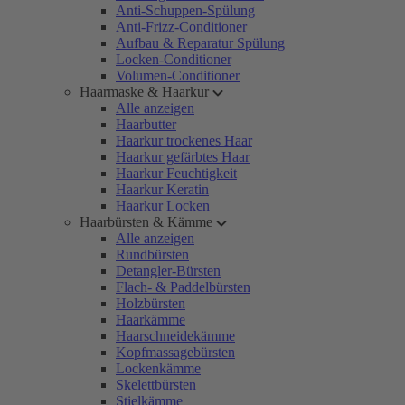
Anti-Schuppen-Spülung
Anti-Frizz-Conditioner
Aufbau & Reparatur Spülung
Locken-Conditioner
Volumen-Conditioner
Haarmaske & Haarkur
Alle anzeigen
Haarbutter
Haarkur trockenes Haar
Haarkur gefärbtes Haar
Haarkur Feuchtigkeit
Haarkur Keratin
Haarkur Locken
Haarbürsten & Kämme
Alle anzeigen
Rundbürsten
Detangler-Bürsten
Flach- & Paddelbürsten
Holzbürsten
Haarkämme
Haarschneidekämme
Kopfmassagebürsten
Lockenkämme
Skelettbürsten
Stielkämme