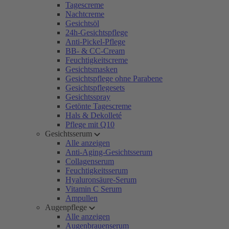
Tagescreme
Nachtcreme
Gesichtsöl
24h-Gesichtspflege
Anti-Pickel-Pflege
BB- & CC-Cream
Feuchtigkeitscreme
Gesichtsmasken
Gesichtspflege ohne Parabene
Gesichtspflegesets
Gesichtsspray
Getönte Tagescreme
Hals & Dekolleté
Pflege mit Q10
Gesichtsserum
Alle anzeigen
Anti-Aging-Gesichtsserum
Collagenserum
Feuchtigkeitsserum
Hyaluronsäure-Serum
Vitamin C Serum
Ampullen
Augenpflege
Alle anzeigen
Augenbrauenserum