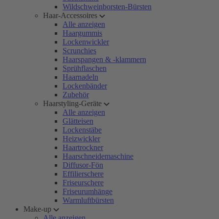
Wildschweinborsten-Bürsten
Haar-Accessoires
Alle anzeigen
Haargummis
Lockenwickler
Scrunchies
Haarspangen & -klammern
Sprühflaschen
Haarnadeln
Lockenbänder
Zubehör
Haarstyling-Geräte
Alle anzeigen
Glätteisen
Lockenstäbe
Heizwickler
Haartrockner
Haarschneidemaschine
Diffusor-Fön
Effilierschere
Friseurschere
Friseurumhänge
Warmluftbürsten
Make-up
Alle anzeigen