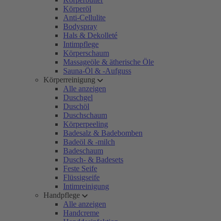
Körperöl
Anti-Cellulite
Bodyspray
Hals & Dekolleté
Intimpflege
Körperschaum
Massageöle & ätherische Öle
Sauna-Öl & -Aufguss
Körperreinigung
Alle anzeigen
Duschgel
Duschöl
Duschschaum
Körperpeeling
Badesalz & Badebomben
Badeöl & -milch
Badeschaum
Dusch- & Badesets
Feste Seife
Flüssigseife
Intimreinigung
Handpflege
Alle anzeigen
Handcreme