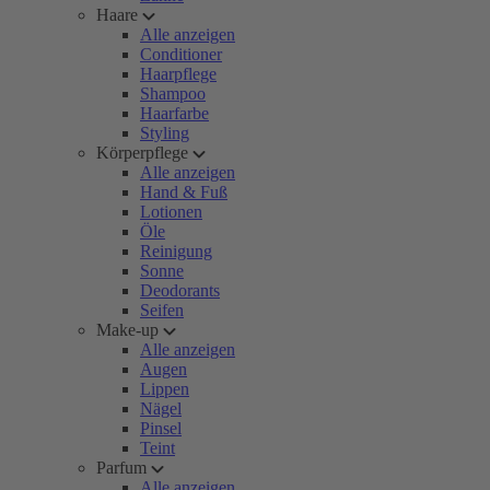
Haare
Alle anzeigen
Conditioner
Haarpflege
Shampoo
Haarfarbe
Styling
Körperpflege
Alle anzeigen
Hand & Fuß
Lotionen
Öle
Reinigung
Sonne
Deodorants
Seifen
Make-up
Alle anzeigen
Augen
Lippen
Nägel
Pinsel
Teint
Parfum
Alle anzeigen