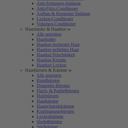
Anti-Schuppen-Spülung
Anti-Frizz-Conditioner
Aufbau & Reparatur Spülung
Locken-Conditioner
Volumen-Conditioner
Haarmaske & Haarkur
Alle anzeigen
Haarbutter
Haarkur trockenes Haar
Haarkur gefärbtes Haar
Haarkur Feuchtigkeit
Haarkur Keratin
Haarkur Locken
Haarbürsten & Kämme
Alle anzeigen
Rundbürsten
Detangler-Bürsten
Flach- & Paddelbürsten
Holzbürsten
Haarkämme
Haarschneidekämme
Kopfmassagebürsten
Lockenkämme
Skelettbürsten
Stielkämme