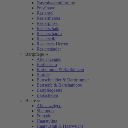
Nasenhaarentfernung
Pre-Shave
Rasiergel
Rasiermesser
Rasierpinsel
Rasierschale
Rasierschaum
Rasierseife
Rasiersets Herren
Rasierständer
Bartpflege
Alle anzeigen
Bartbalsam
Bartkämme & Bartbürsten
Bartöle
Bartschneider & Barttrimmer
Bartseife & Bartshampoo
Bartpflegesets
Bartscheren
Haare
Alle anzeigen
Shampoo
Pomade
Haarstyling
Haarausfall & Haarwuchs