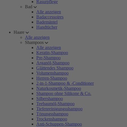
Rasurpflege
Bad
Alle anzeigen
Badaccessoires
Bademäntel
Handtücher
Haare
Alle anzeigen
Shampoos
Alle anzeigen
Keratin-Shampoo
Pre-Shampoo
Arganöl-Shampoo
Glättendes Shampoo
Volumenshampoo
Herren-Shampoo
2-in-1-Shampoo & -Conditioner
Naturkosmetik-Shampoo
Shampoo ohne Silikone & Co.
Silbershampoo
Teebaumöl-Shampoo
Tiefenreinigungsshampoo
Tönungsshampoo
Trockenshampoo
Anti-Schuppen-Shampoo