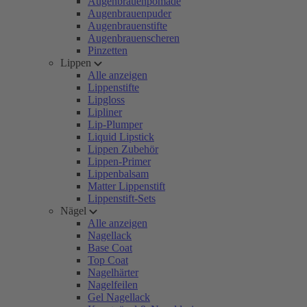
Augenbrauenpomade
Augenbrauenpuder
Augenbrauenstifte
Augenbrauenscheren
Pinzetten
Lippen
Alle anzeigen
Lippenstifte
Lipgloss
Lipliner
Lip-Plumper
Liquid Lipstick
Lippen Zubehör
Lippen-Primer
Lippenbalsam
Matter Lippenstift
Lippenstift-Sets
Nägel
Alle anzeigen
Nagellack
Base Coat
Top Coat
Nagelhärter
Nagelfeilen
Gel Nagellack