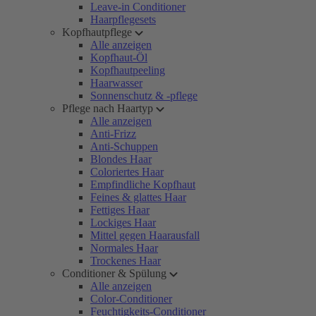
Leave-in Conditioner
Haarpflegesets
Kopfhautpflege
Alle anzeigen
Kopfhaut-Öl
Kopfhautpeeling
Haarwasser
Sonnenschutz & -pflege
Pflege nach Haartyp
Alle anzeigen
Anti-Frizz
Anti-Schuppen
Blondes Haar
Coloriertes Haar
Empfindliche Kopfhaut
Feines & glattes Haar
Fettiges Haar
Lockiges Haar
Mittel gegen Haarausfall
Normales Haar
Trockenes Haar
Conditioner & Spülung
Alle anzeigen
Color-Conditioner
Feuchtigkeits-Conditioner