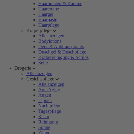
Haarbürsten & Kämme
Haarcreme
Haargel
Haarpaste
Haarpflege
Körperpflege
Alle anzeigen
Bodylotions
Deos & Antitranspirants
Duschgel & Duschpflege
Körperreinigung & Scrubs
Seife
Drogerie
Alle anzeigen
Gesichtspflege
Alle anzeigen
Anti-Aging
Augen
Lippen
Nachtpflege
Tagespflege
Rasur
Reinigung
Sonne
Zähne