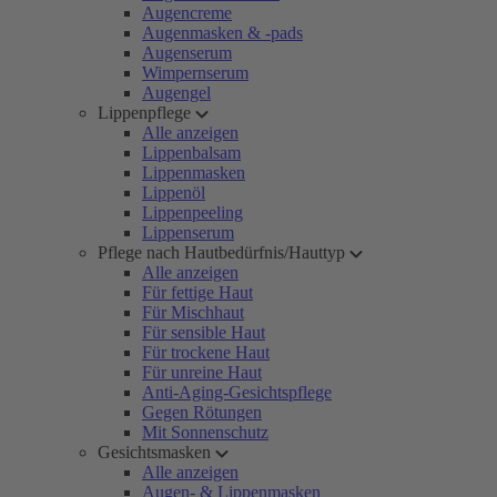
Augencreme
Augenmasken & -pads
Augenserum
Wimpernserum
Augengel
Lippenpflege
Alle anzeigen
Lippenbalsam
Lippenmasken
Lippenöl
Lippenpeeling
Lippenserum
Pflege nach Hautbedürfnis/Hauttyp
Alle anzeigen
Für fettige Haut
Für Mischhaut
Für sensible Haut
Für trockene Haut
Für unreine Haut
Anti-Aging-Gesichtspflege
Gegen Rötungen
Mit Sonnenschutz
Gesichtsmasken
Alle anzeigen
Augen- & Lippenmasken