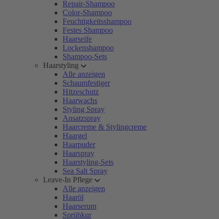
Repair-Shampoo
Color-Shampoo
Feuchtigkeitsshampoo
Festes Shampoo
Haarseife
Lockenshampoo
Shampoo-Sets
Haarstyling
Alle anzeigen
Schaumfestiger
Hitzeschutz
Haarwachs
Styling Spray
Ansatzspray
Haarcreme & Stylingcreme
Haargel
Haarpuder
Haarspray
Haarstyling-Sets
Sea Salt Spray
Leave-In Pflege
Alle anzeigen
Haaröl
Haarserum
Sprühkur