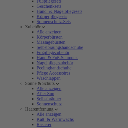
Fußpflegesets
Geschenksets
Hand- & Nagelpflegesets
Körperpflegesets
Sonnenschutz-Sets
Zubehör
Alle anzeigen
Körperbürsten
Massagebürsten
Selbstbräungshandschuhe
Fußpflegezubehör
Hand & Fuß-Schmuck
Nagelpflegezubehör
Peelinghandschuhe
Pflege Accessoires
Waschlappen
Sonne & Schutz
Alle anzeigen
After Sun
Selbstbräuner
Sonnenschutz
Haarentfernung
Alle anzeigen
Kalt- & Warmwachs
Rasierer