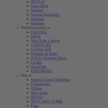
SENSAI
Hugo Boss
Montale
Narciso Rodriguez
Shiseido
Rabanne
Premiummarken
CHANEL
DIOR
Yves Saint Laurent
GIVENCHY
GUERLAIN
Parfums de Marly
INITIO Parfums Privés
La Mer
Tom Ford
EISENBERG
Neu
Maison Francis Kurkdjian
Penhaligon's
Widian
New Notes
IRÄYE
NEST NEW YORK
Ouai