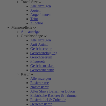
Travel Size
Alle anzeigen
Augen
Augenbrauen
Teint
Zubehör
Männerpflege
Alle anzeigen
Gesichtspflege
Alle anzeigen
Anti-Aging
Gesichtscreme
Gesichtsreinigung
Gesichtsserum
Pflegesets
Gesichtsmasken
Gesichtspeeling
Rasur
Alle anzeigen
Rasiercreme
Nassrasierer
After Shave Balsam & Lotion
Elektrische Rasierer & Trimmer
Rasierhobel & Zubehör
Herrenrasierer