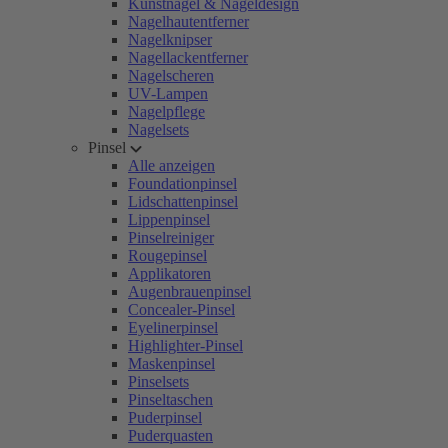
Kunstnägel & Nageldesign
Nagelhautentferner
Nagelknipser
Nagellackentferner
Nagelscheren
UV-Lampen
Nagelpflege
Nagelsets
Pinsel
Alle anzeigen
Foundationpinsel
Lidschattenpinsel
Lippenpinsel
Pinselreiniger
Rougepinsel
Applikatoren
Augenbrauenpinsel
Concealer-Pinsel
Eyelinerpinsel
Highlighter-Pinsel
Maskenpinsel
Pinselsets
Pinseltaschen
Puderpinsel
Puderquasten