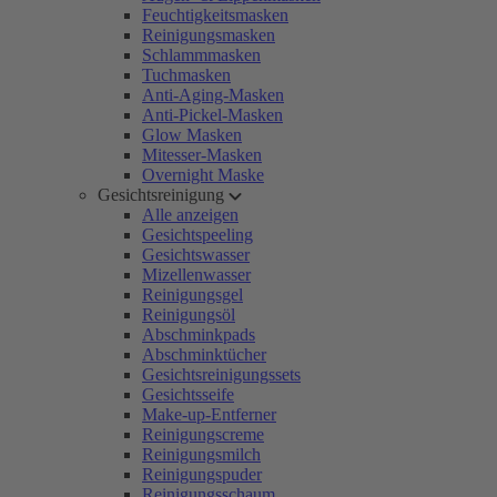
Feuchtigkeitsmasken
Reinigungsmasken
Schlammmasken
Tuchmasken
Anti-Aging-Masken
Anti-Pickel-Masken
Glow Masken
Mitesser-Masken
Overnight Maske
Gesichtsreinigung
Alle anzeigen
Gesichtspeeling
Gesichtswasser
Mizellenwasser
Reinigungsgel
Reinigungsöl
Abschminkpads
Abschminktücher
Gesichtsreinigungssets
Gesichtsseife
Make-up-Entferner
Reinigungscreme
Reinigungsmilch
Reinigungspuder
Reinigungsschaum