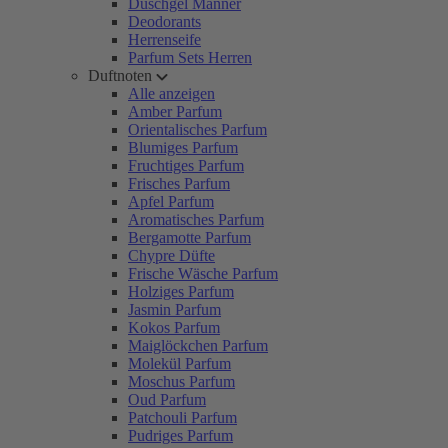
Duschgel Männer
Deodorants
Herrenseife
Parfum Sets Herren
Duftnoten
Alle anzeigen
Amber Parfum
Orientalisches Parfum
Blumiges Parfum
Fruchtiges Parfum
Frisches Parfum
Apfel Parfum
Aromatisches Parfum
Bergamotte Parfum
Chypre Düfte
Frische Wäsche Parfum
Holziges Parfum
Jasmin Parfum
Kokos Parfum
Maiglöckchen Parfum
Molekül Parfum
Moschus Parfum
Oud Parfum
Patchouli Parfum
Pudriges Parfum