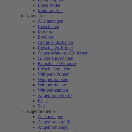
Loser Puder
Make-up Sets
Augen
Alle anzeigen
Lidschatten
Mascara
Eyeliner
Creme-Lidschatten
Lidschatten-Primer
Augen-Make-up-Entferner
Glitzer-Lidschatten
Künstliche Wimpern
Lidschattenpaletten
Wimpern-Primer
Wimpernbürsten
Wimpernkleber
Wimpernzangen
Augenbrauenfarbe
Kajal
Sets
Augenbrauen
Alle anzeigen
Augenbrauenfarbe
Augenbrauengel