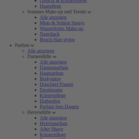
Gesicht & Körperpflege
Haarpflege
Sommer-Make-up und Trends
Alle anzeigen
Mists & Setting Sprays
Wasserfestes Make-up
Nagellack
Beach Hair stylen
Parfum
Alle anzeigen
Damendüfte
Alle anzeigen
Damenparfum
Haarparfum
Bodyspray
Duschgel Frauen
Deodorants
Körperpflege
Duftseifen
Parfum Sets Damen
Herrendüfte
Alle anzeigen
Herrenparfum
After Shave
Körperpflege