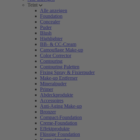
Teint
Alle anzeigen
Foundation
Concealer
Puder
Blush
Highlighter
BB- & CC-Cream
Camouflage Make-up
Color Corrector
Contouring
Contouring Paletten
Fixing Spray & Fixierpuder
Make-up Entferner
Mineralpuder
Primer
Abdeckprodukte
Accessoires
Anti-Aging Make-up
Bronzer
Compact-Foundation
Creme-Foundation
Effektprodukte
Flüssige Foundation
Kompaktpuder