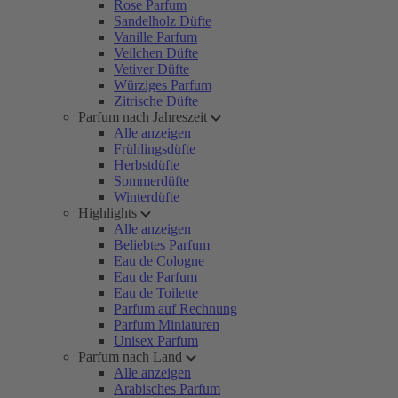
Rose Parfum
Sandelholz Düfte
Vanille Parfum
Veilchen Düfte
Vetiver Düfte
Würziges Parfum
Zitrische Düfte
Parfum nach Jahreszeit
Alle anzeigen
Frühlingsdüfte
Herbstdüfte
Sommerdüfte
Winterdüfte
Highlights
Alle anzeigen
Beliebtes Parfum
Eau de Cologne
Eau de Parfum
Eau de Toilette
Parfum auf Rechnung
Parfum Miniaturen
Unisex Parfum
Parfum nach Land
Alle anzeigen
Arabisches Parfum