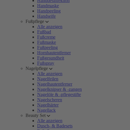
Handdesinfektion
Handmaske
Handpeeling
Handseife
Fußpflege
Alle anzeigen
Fußbad
Fußcreme
Fußmaske
Fußpeeling
Hornhautentferner
Fußgesundheit
Fußspray
Nagelpflege
Alle anzeigen
Nagelfeilen
Nagelhautentferner
Nagelknipser & -zangen
Nagelöle & -pflegestifte
Nagelscheren
Nagelhärter
Nagellack
Beauty Set
Alle anzeigen
Dusch- & Badesets