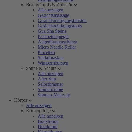
Beauty Tools & Zubehör
Alle anzeigen
Gesichtsmassage
Gesichtsreinigungsbürsten
Gesichtsreinigungstools
Gua Sha Steine
Kosmetikspiegel
Augenbrauenscheren
Micro Needle Roller
Pinzetten
Schlafmasken
Wimpernbürsten
Sonne & Schutz
Alle anzeigen
After Sun
Selbstbräuner
Sonnencreme
Sonnen-Make-up
Körper
Alle anzeigen
Körperpflege
Alle anzeigen
Bodylotion
Deodorant
Körperbutter