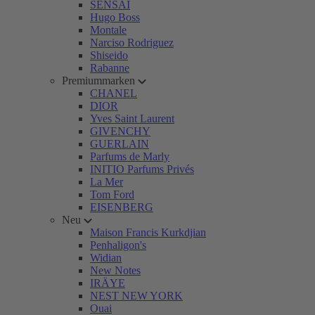
SENSAI
Hugo Boss
Montale
Narciso Rodriguez
Shiseido
Rabanne
Premiummarken
CHANEL
DIOR
Yves Saint Laurent
GIVENCHY
GUERLAIN
Parfums de Marly
INITIO Parfums Privés
La Mer
Tom Ford
EISENBERG
Neu
Maison Francis Kurkdjian
Penhaligon's
Widian
New Notes
IRÄYE
NEST NEW YORK
Ouai