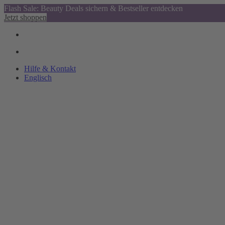
Flash Sale: Beauty Deals sichern & Bestseller entdecken
Jetzt shoppen
Hilfe & Kontakt
Englisch