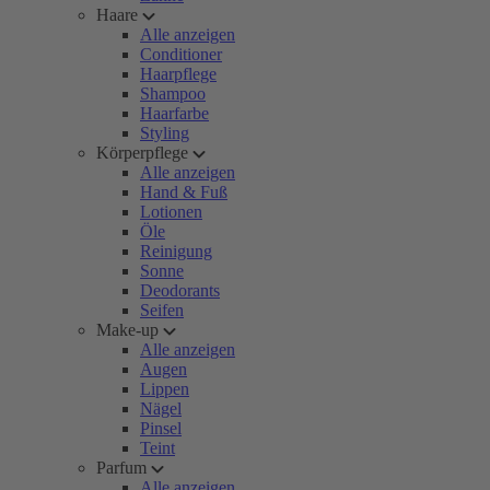
Haare
Alle anzeigen
Conditioner
Haarpflege
Shampoo
Haarfarbe
Styling
Körperpflege
Alle anzeigen
Hand & Fuß
Lotionen
Öle
Reinigung
Sonne
Deodorants
Seifen
Make-up
Alle anzeigen
Augen
Lippen
Nägel
Pinsel
Teint
Parfum
Alle anzeigen