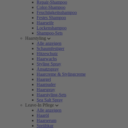
Repair-Shampoo
Color-Shampoo
Feuchtigkeitsshampoo
Festes Shampoo
Haarseife
Lockenshampoo
Shampoo-Sets
Haarstyling
Alle anzeigen
Schaumfestiger
Hitzeschutz
Haarwachs
Styling Spray
Ansatzspray
Haarcreme & Stylingcreme
Haargel
Haarpuder
Haarspray
Haarstyling-Sets
Sea Salt Spray
Leave-In Pflege
Alle anzeigen
Haaröl
Haarserum
Sprühkur