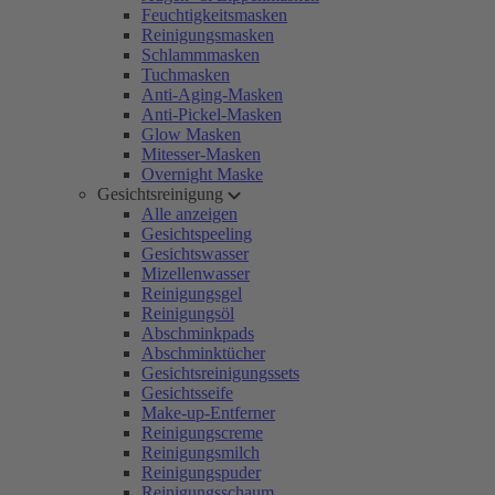
Feuchtigkeitsmasken
Reinigungsmasken
Schlammmasken
Tuchmasken
Anti-Aging-Masken
Anti-Pickel-Masken
Glow Masken
Mitesser-Masken
Overnight Maske
Gesichtsreinigung
Alle anzeigen
Gesichtspeeling
Gesichtswasser
Mizellenwasser
Reinigungsgel
Reinigungsöl
Abschminkpads
Abschminktücher
Gesichtsreinigungssets
Gesichtsseife
Make-up-Entferner
Reinigungscreme
Reinigungsmilch
Reinigungspuder
Reinigungsschaum