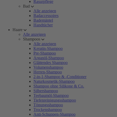
Rasurpflege
Bad
Alle anzeigen
Badaccessoires
Bademäntel
Handtücher
Haare
Alle anzeigen
Shampoos
Alle anzeigen
Keratin-Shampoo
Pre-Shampoo
Arganöl-Shampoo
Glättendes Shampoo
Volumenshampoo
Herren-Shampoo
2-in-1-Shampoo & -Conditioner
Naturkosmetik-Shampoo
Shampoo ohne Silikone & Co.
Silbershampoo
Teebaumöl-Shampoo
Tiefenreinigungsshampoo
Tönungsshampoo
Trockenshampoo
Anti-Schuppen-Shampoo