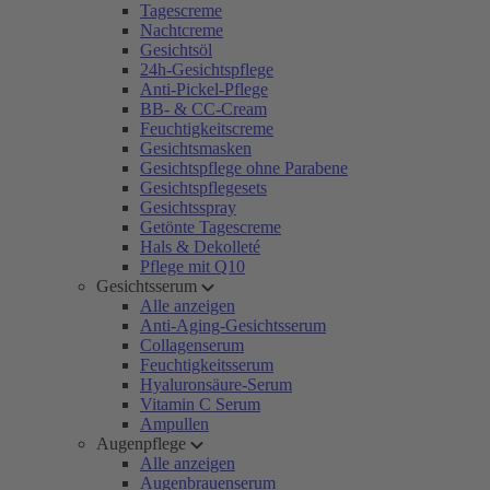
Tagescreme
Nachtcreme
Gesichtsöl
24h-Gesichtspflege
Anti-Pickel-Pflege
BB- & CC-Cream
Feuchtigkeitscreme
Gesichtsmasken
Gesichtspflege ohne Parabene
Gesichtspflegesets
Gesichtsspray
Getönte Tagescreme
Hals & Dekolleté
Pflege mit Q10
Gesichtsserum
Alle anzeigen
Anti-Aging-Gesichtsserum
Collagenserum
Feuchtigkeitsserum
Hyaluronsäure-Serum
Vitamin C Serum
Ampullen
Augenpflege
Alle anzeigen
Augenbrauenserum