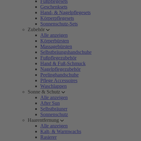
Fußpflegesets
Geschenksets
Hand- & Nagelpflegesets
Körperpflegesets
Sonnenschutz-Sets
Zubehör
Alle anzeigen
Körperbürsten
Massagebürsten
Selbstbräungshandschuhe
Fußpflegezubehör
Hand & Fuß-Schmuck
Nagelpflegezubehör
Peelinghandschuhe
Pflege Accessoires
Waschlappen
Sonne & Schutz
Alle anzeigen
After Sun
Selbstbräuner
Sonnenschutz
Haarentfernung
Alle anzeigen
Kalt- & Warmwachs
Rasierer