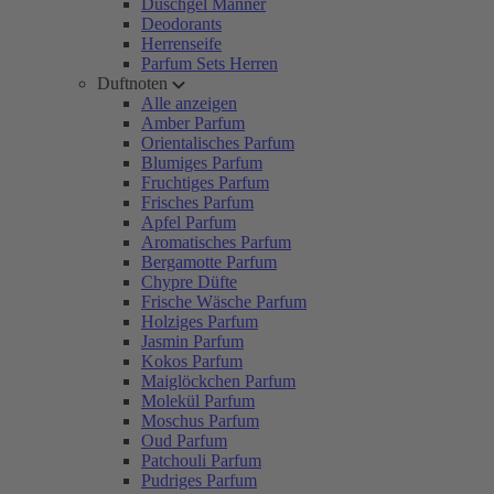
Duschgel Männer
Deodorants
Herrenseife
Parfum Sets Herren
Duftnoten
Alle anzeigen
Amber Parfum
Orientalisches Parfum
Blumiges Parfum
Fruchtiges Parfum
Frisches Parfum
Apfel Parfum
Aromatisches Parfum
Bergamotte Parfum
Chypre Düfte
Frische Wäsche Parfum
Holziges Parfum
Jasmin Parfum
Kokos Parfum
Maiglöckchen Parfum
Molekül Parfum
Moschus Parfum
Oud Parfum
Patchouli Parfum
Pudriges Parfum