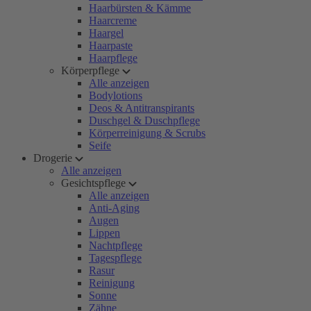
Haarbürsten & Kämme
Haarcreme
Haargel
Haarpaste
Haarpflege
Körperpflege
Alle anzeigen
Bodylotions
Deos & Antitranspirants
Duschgel & Duschpflege
Körperreinigung & Scrubs
Seife
Drogerie
Alle anzeigen
Gesichtspflege
Alle anzeigen
Anti-Aging
Augen
Lippen
Nachtpflege
Tagespflege
Rasur
Reinigung
Sonne
Zähne