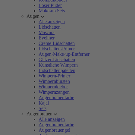
Loser Puder
Make-up Sets
Augen
Alle anzeigen
Lidschatten
Mascara
Eyeliner
Creme-Lidschatten
Lidschatten-Primer
Augen-Make-up-Entferner
Glitzer-Lidschatten
Künstliche Wimpern
Lidschattenpaletten
Wimpern-Primer
Wimpernbürsten
Wimpernkleber
Wimpernzangen
Augenbrauenfarbe
Kajal
Sets
Augenbrauen
Alle anzeigen
Augenbrauenfarbe
Augenbrauengel