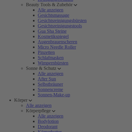
Beauty Tools & Zubehör
Alle anzeigen
Gesichtsmassage
Gesichtsreinigungsbürsten
Gesichtsreinigungstools
Gua Sha Steine
Kosmetikspiegel
Augenbrauenscheren
Micro Needle Roller
Pinzetten
Schlafmasken
Wimpernbürsten
Sonne & Schutz
Alle anzeigen
After Sun
Selbstbräuner
Sonnencreme
Sonnen-Make-up
Körper
Alle anzeigen
Körperpflege
Alle anzeigen
Bodylotion
Deodorant
Körperbutter