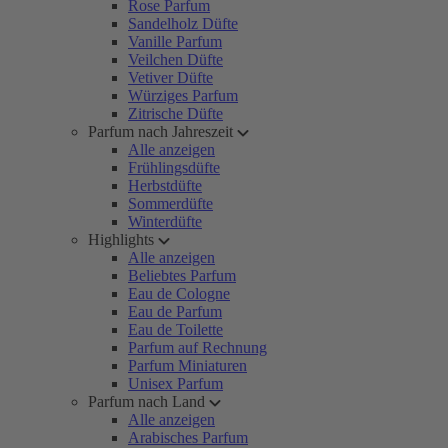
Rose Parfum
Sandelholz Düfte
Vanille Parfum
Veilchen Düfte
Vetiver Düfte
Würziges Parfum
Zitrische Düfte
Parfum nach Jahreszeit
Alle anzeigen
Frühlingsdüfte
Herbstdüfte
Sommerdüfte
Winterdüfte
Highlights
Alle anzeigen
Beliebtes Parfum
Eau de Cologne
Eau de Parfum
Eau de Toilette
Parfum auf Rechnung
Parfum Miniaturen
Unisex Parfum
Parfum nach Land
Alle anzeigen
Arabisches Parfum