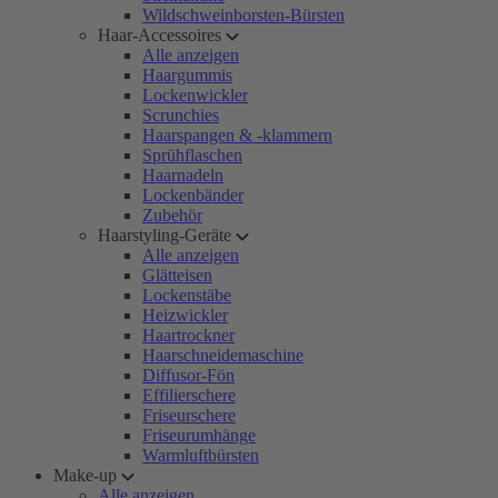
Wildschweinborsten-Bürsten
Haar-Accessoires
Alle anzeigen
Haargummis
Lockenwickler
Scrunchies
Haarspangen & -klammern
Sprühflaschen
Haarnadeln
Lockenbänder
Zubehör
Haarstyling-Geräte
Alle anzeigen
Glätteisen
Lockenstäbe
Heizwickler
Haartrockner
Haarschneidemaschine
Diffusor-Fön
Effilierschere
Friseurschere
Friseurumhänge
Warmluftbürsten
Make-up
Alle anzeigen