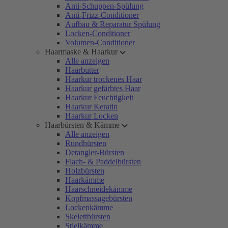
Anti-Schuppen-Spülung
Anti-Frizz-Conditioner
Aufbau & Reparatur Spülung
Locken-Conditioner
Volumen-Conditioner
Haarmaske & Haarkur
Alle anzeigen
Haarbutter
Haarkur trockenes Haar
Haarkur gefärbtes Haar
Haarkur Feuchtigkeit
Haarkur Keratin
Haarkur Locken
Haarbürsten & Kämme
Alle anzeigen
Rundbürsten
Detangler-Bürsten
Flach- & Paddelbürsten
Holzbürsten
Haarkämme
Haarschneidekämme
Kopfmassagebürsten
Lockenkämme
Skelettbürsten
Stielkämme