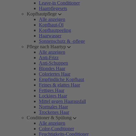
Leave-in Conditioner
Haarpflegesets
Kopfhautpflege
Alle anzeigen
Kopfhaut-Öl
Kopfhautpeeling
Haarwasser
Sonnenschutz & -pflege
Pflege nach Haartyp
Alle anzeigen
Anti-Frizz
Anti-Schuppen
Blondes Haar
Coloriertes Haar
Empfindliche Kopfhaut
Feines & glattes Haar
Fettiges Haar
Lockiges Haar
Mittel gegen Haarausfall
Normales Haar
Trockenes Haar
Conditioner & Spülung
Alle anzeigen
Color-Conditioner
Feuchtigkeits-Conditioner