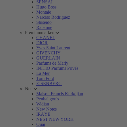
SENSAI
Hugo Boss
Montale
Narciso Rodriguez
Shiseido
Rabanne
Premiummarken
CHANEL
DIOR
Yves Saint Laurent
GIVENCHY
GUERLAIN
Parfums de Marly
INITIO Parfums Privés
La Mer
Tom Ford
EISENBERG
Neu
Maison Francis Kurkdjian
Penhaligon's
Widian
New Notes
IRÄYE
NEST NEW YORK
Ouai