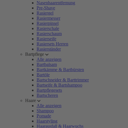
Nasenhaarentfernung
Pre-Shave
Rasiergel
Rasiermesser
Rasierpinsel
Rasierschale
Rasierschaum
Rasierseife
Rasiersets Herren
Rasierständer
Bartpflege
Alle anzeigen
Bartbalsam
Bartkämme & Bartbürsten
Bartöle
Bartschneider & Barttrimmer
Bartseife & Bartshampoo
Bartpflegesets
Bartscheren
Haare
Alle anzeigen
Shampoo
Pomade
Haarstyling
Haarausfall & Haarwuchs