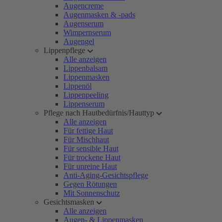
Augencreme
Augenmasken & -pads
Augenserum
Wimpernserum
Augengel
Lippenpflege
Alle anzeigen
Lippenbalsam
Lippenmasken
Lippenöl
Lippenpeeling
Lippenserum
Pflege nach Hautbedürfnis/Hauttyp
Alle anzeigen
Für fettige Haut
Für Mischhaut
Für sensible Haut
Für trockene Haut
Für unreine Haut
Anti-Aging-Gesichtspflege
Gegen Rötungen
Mit Sonnenschutz
Gesichtsmasken
Alle anzeigen
Augen- & Lippenmasken