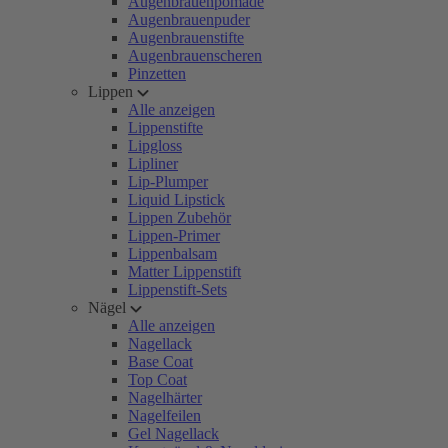
Augenbrauenpomade
Augenbrauenpuder
Augenbrauenstifte
Augenbrauenscheren
Pinzetten
Lippen
Alle anzeigen
Lippenstifte
Lipgloss
Lipliner
Lip-Plumper
Liquid Lipstick
Lippen Zubehör
Lippen-Primer
Lippenbalsam
Matter Lippenstift
Lippenstift-Sets
Nägel
Alle anzeigen
Nagellack
Base Coat
Top Coat
Nagelhärter
Nagelfeilen
Gel Nagellack