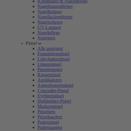
Kunstnägel & Nageldesign
Nagelhautentferner
Nagelknipser
Nagellackentferner
Nagelscheren
UV-Lampen
Nagelpflege
Nagelsets
Pinsel
Alle anzeigen
Foundationpinsel
Lidschattenpinsel
Lippenpinsel
Pinselreiniger
Rougepinsel
Applikatoren
Augenbrauenpinsel
Concealer-Pinsel
Eyelinerpinsel
Highlighter-Pinsel
Maskenpinsel
Pinselsets
Pinseltaschen
Puderpinsel
Puderquasten