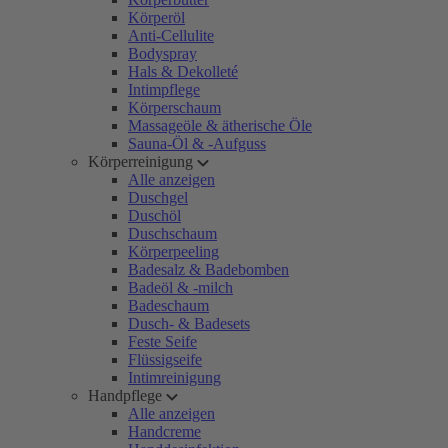
Körperöl
Anti-Cellulite
Bodyspray
Hals & Dekolleté
Intimpflege
Körperschaum
Massageöle & ätherische Öle
Sauna-Öl & -Aufguss
Körperreinigung
Alle anzeigen
Duschgel
Duschöl
Duschschaum
Körperpeeling
Badesalz & Badebomben
Badeöl & -milch
Badeschaum
Dusch- & Badesets
Feste Seife
Flüssigseife
Intimreinigung
Handpflege
Alle anzeigen
Handcreme