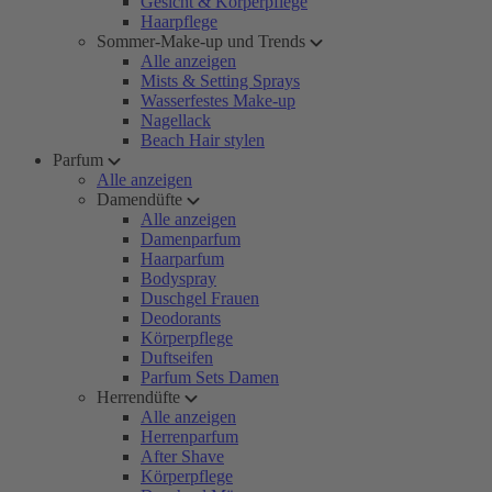
Gesicht & Körperpflege
Haarpflege
Sommer-Make-up und Trends
Alle anzeigen
Mists & Setting Sprays
Wasserfestes Make-up
Nagellack
Beach Hair stylen
Parfum
Alle anzeigen
Damendüfte
Alle anzeigen
Damenparfum
Haarparfum
Bodyspray
Duschgel Frauen
Deodorants
Körperpflege
Duftseifen
Parfum Sets Damen
Herrendüfte
Alle anzeigen
Herrenparfum
After Shave
Körperpflege