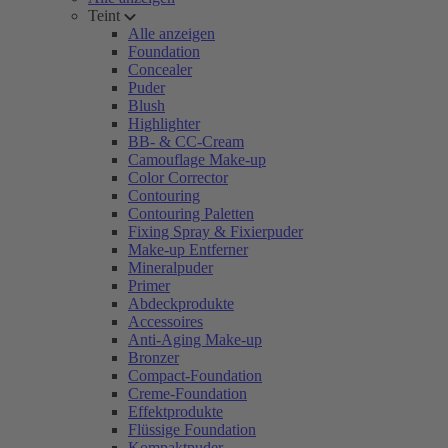
Teint
Alle anzeigen
Foundation
Concealer
Puder
Blush
Highlighter
BB- & CC-Cream
Camouflage Make-up
Color Corrector
Contouring
Contouring Paletten
Fixing Spray & Fixierpuder
Make-up Entferner
Mineralpuder
Primer
Abdeckprodukte
Accessoires
Anti-Aging Make-up
Bronzer
Compact-Foundation
Creme-Foundation
Effektprodukte
Flüssige Foundation
Kompaktpuder