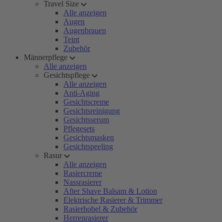
Travel Size
Alle anzeigen
Augen
Augenbrauen
Teint
Zubehör
Männerpflege
Alle anzeigen
Gesichtspflege
Alle anzeigen
Anti-Aging
Gesichtscreme
Gesichtsreinigung
Gesichtsserum
Pflegesets
Gesichtsmasken
Gesichtspeeling
Rasur
Alle anzeigen
Rasiercreme
Nassrasierer
After Shave Balsam & Lotion
Elektrische Rasierer & Trimmer
Rasierhobel & Zubehör
Herrenrasierer