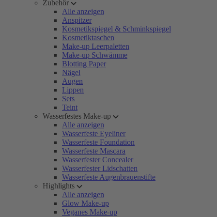
Zubehör
Alle anzeigen
Anspitzer
Kosmetikspiegel & Schminkspiegel
Kosmetiktaschen
Make-up Leerpaletten
Make-up Schwämme
Blotting Paper
Nägel
Augen
Lippen
Sets
Teint
Wasserfestes Make-up
Alle anzeigen
Wasserfeste Eyeliner
Wasserfeste Foundation
Wasserfeste Mascara
Wasserfester Concealer
Wasserfester Lidschatten
Wasserfeste Augenbrauenstifte
Highlights
Alle anzeigen
Glow Make-up
Veganes Make-up