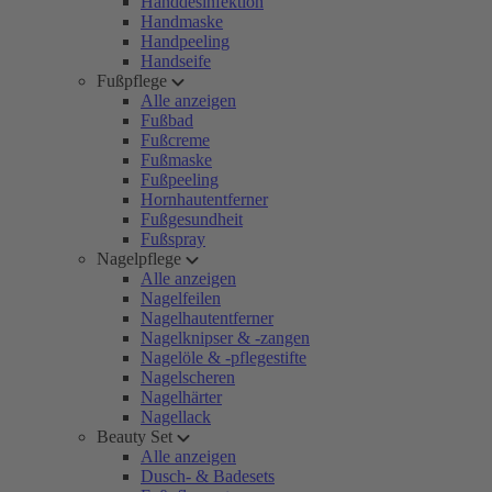
Handdesinfektion
Handmaske
Handpeeling
Handseife
Fußpflege
Alle anzeigen
Fußbad
Fußcreme
Fußmaske
Fußpeeling
Hornhautentferner
Fußgesundheit
Fußspray
Nagelpflege
Alle anzeigen
Nagelfeilen
Nagelhautentferner
Nagelknipser & -zangen
Nagelöle & -pflegestifte
Nagelscheren
Nagelhärter
Nagellack
Beauty Set
Alle anzeigen
Dusch- & Badesets