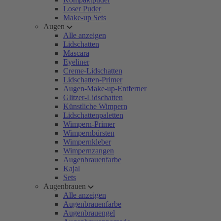
Loser Puder
Make-up Sets
Augen
Alle anzeigen
Lidschatten
Mascara
Eyeliner
Creme-Lidschatten
Lidschatten-Primer
Augen-Make-up-Entferner
Glitzer-Lidschatten
Künstliche Wimpern
Lidschattenpaletten
Wimpern-Primer
Wimpernbürsten
Wimpernkleber
Wimpernzangen
Augenbrauenfarbe
Kajal
Sets
Augenbrauen
Alle anzeigen
Augenbrauenfarbe
Augenbrauengel