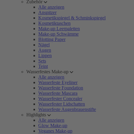
Zubehör
Alle anzeigen
Anspitzer
Kosmetikspiegel & Schminkspiegel
Kosmetiktaschen
Make-up Leerpaletten
Make-up Schwämme
Blotting Paper
Nägel
Augen
Lippen
Sets
Teint
Wasserfestes Make-up
Alle anzeigen
Wasserfeste Eyeliner
Wasserfeste Foundation
Wasserfeste Mascara
Wasserfester Concealer
Wasserfester Lidschatten
Wasserfeste Augenbrauenstifte
Highlights
Alle anzeigen
Glow Make-up
Veganes Make-up