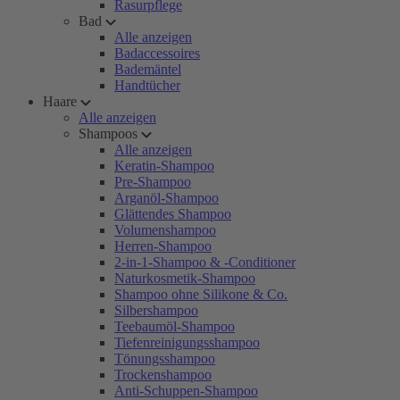
Rasurpflege
Bad
Alle anzeigen
Badaccessoires
Bademäntel
Handtücher
Haare
Alle anzeigen
Shampoos
Alle anzeigen
Keratin-Shampoo
Pre-Shampoo
Arganöl-Shampoo
Glättendes Shampoo
Volumenshampoo
Herren-Shampoo
2-in-1-Shampoo & -Conditioner
Naturkosmetik-Shampoo
Shampoo ohne Silikone & Co.
Silbershampoo
Teebaumöl-Shampoo
Tiefenreinigungsshampoo
Tönungsshampoo
Trockenshampoo
Anti-Schuppen-Shampoo