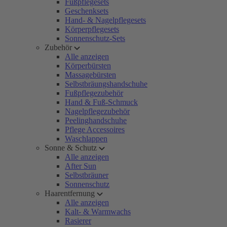
Fußpflegesets
Geschenksets
Hand- & Nagelpflegesets
Körperpflegesets
Sonnenschutz-Sets
Zubehör
Alle anzeigen
Körperbürsten
Massagebürsten
Selbstbräungshandschuhe
Fußpflegezubehör
Hand & Fuß-Schmuck
Nagelpflegezubehör
Peelinghandschuhe
Pflege Accessoires
Waschlappen
Sonne & Schutz
Alle anzeigen
After Sun
Selbstbräuner
Sonnenschutz
Haarentfernung
Alle anzeigen
Kalt- & Warmwachs
Rasierer