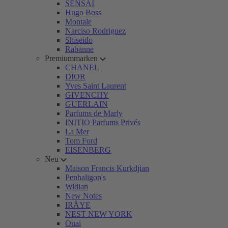
SENSAI
Hugo Boss
Montale
Narciso Rodriguez
Shiseido
Rabanne
Premiummarken
CHANEL
DIOR
Yves Saint Laurent
GIVENCHY
GUERLAIN
Parfums de Marly
INITIO Parfums Privés
La Mer
Tom Ford
EISENBERG
Neu
Maison Francis Kurkdjian
Penhaligon's
Widian
New Notes
IRÄYE
NEST NEW YORK
Ouai