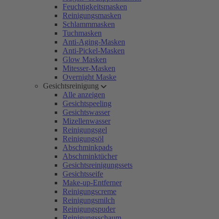
Feuchtigkeitsmasken
Reinigungsmasken
Schlammmasken
Tuchmasken
Anti-Aging-Masken
Anti-Pickel-Masken
Glow Masken
Mitesser-Masken
Overnight Maske
Gesichtsreinigung
Alle anzeigen
Gesichtspeeling
Gesichtswasser
Mizellenwasser
Reinigungsgel
Reinigungsöl
Abschminkpads
Abschminktücher
Gesichtsreinigungssets
Gesichtsseife
Make-up-Entferner
Reinigungscreme
Reinigungsmilch
Reinigungspuder
Reinigungsschaum