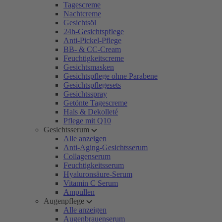
Tagescreme
Nachtcreme
Gesichtsöl
24h-Gesichtspflege
Anti-Pickel-Pflege
BB- & CC-Cream
Feuchtigkeitscreme
Gesichtsmasken
Gesichtspflege ohne Parabene
Gesichtspflegesets
Gesichtsspray
Getönte Tagescreme
Hals & Dekolleté
Pflege mit Q10
Gesichtsserum
Alle anzeigen
Anti-Aging-Gesichtsserum
Collagenserum
Feuchtigkeitsserum
Hyaluronsäure-Serum
Vitamin C Serum
Ampullen
Augenpflege
Alle anzeigen
Augenbrauenserum