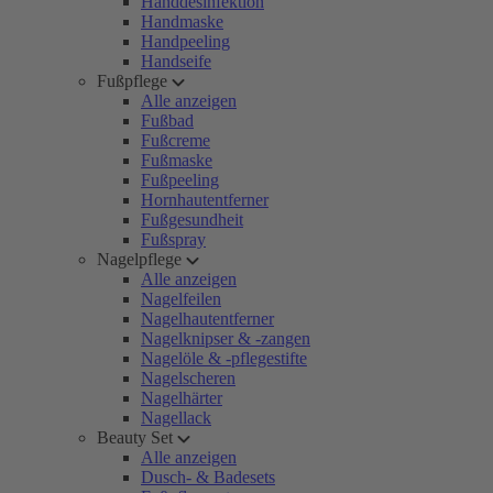
Handdesinfektion
Handmaske
Handpeeling
Handseife
Fußpflege
Alle anzeigen
Fußbad
Fußcreme
Fußmaske
Fußpeeling
Hornhautentferner
Fußgesundheit
Fußspray
Nagelpflege
Alle anzeigen
Nagelfeilen
Nagelhautentferner
Nagelknipser & -zangen
Nagelöle & -pflegestifte
Nagelscheren
Nagelhärter
Nagellack
Beauty Set
Alle anzeigen
Dusch- & Badesets