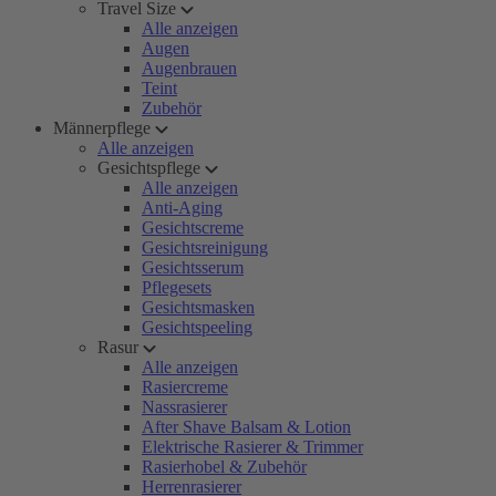
Travel Size
Alle anzeigen
Augen
Augenbrauen
Teint
Zubehör
Männerpflege
Alle anzeigen
Gesichtspflege
Alle anzeigen
Anti-Aging
Gesichtscreme
Gesichtsreinigung
Gesichtsserum
Pflegesets
Gesichtsmasken
Gesichtspeeling
Rasur
Alle anzeigen
Rasiercreme
Nassrasierer
After Shave Balsam & Lotion
Elektrische Rasierer & Trimmer
Rasierhobel & Zubehör
Herrenrasierer