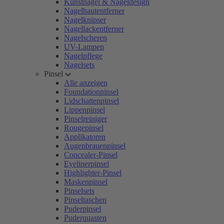
Kunstnägel & Nageldesign
Nagelhautentferner
Nagelknipser
Nagellackentferner
Nagelscheren
UV-Lampen
Nagelpflege
Nagelsets
Pinsel
Alle anzeigen
Foundationpinsel
Lidschattenpinsel
Lippenpinsel
Pinselreiniger
Rougepinsel
Applikatoren
Augenbrauenpinsel
Concealer-Pinsel
Eyelinerpinsel
Highlighter-Pinsel
Maskenpinsel
Pinselsets
Pinseltaschen
Puderpinsel
Puderquasten