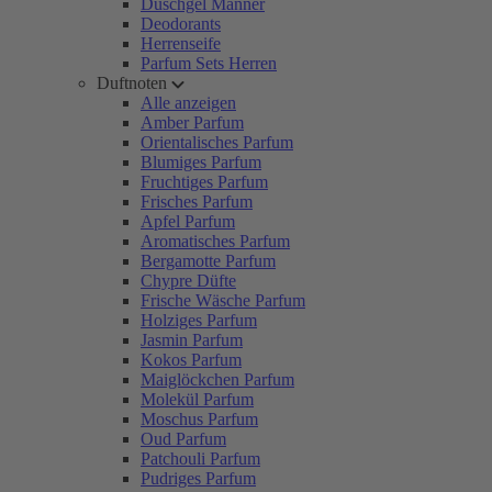
Duschgel Männer
Deodorants
Herrenseife
Parfum Sets Herren
Duftnoten
Alle anzeigen
Amber Parfum
Orientalisches Parfum
Blumiges Parfum
Fruchtiges Parfum
Frisches Parfum
Apfel Parfum
Aromatisches Parfum
Bergamotte Parfum
Chypre Düfte
Frische Wäsche Parfum
Holziges Parfum
Jasmin Parfum
Kokos Parfum
Maiglöckchen Parfum
Molekül Parfum
Moschus Parfum
Oud Parfum
Patchouli Parfum
Pudriges Parfum