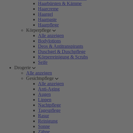
Haarbürsten & Kämme
Haarcreme
Haargel
Haarpaste
Haarpflege
Körperpflege
Alle anzeigen
Bodylotions
Deos & Antitranspirants
Duschgel & Duschpflege
Körperreinigung & Scrubs
Seife
Drogerie
Alle anzeigen
Gesichtspflege
Alle anzeigen
Anti-Aging
Augen
Lippen
Nachtpflege
Tagespflege
Rasur
Reinigung
Sonne
Zähne