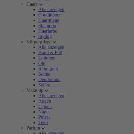
Haare
Alle anzeigen
Conditioner
Haarpflege
Shampoo
Haarfarbe
Styling
Körperpflege
Alle anzeigen
Hand & Fuß
Lotionen
Öle
Reinigung
Sonne
Deodorants
Seifen
Make-up
Alle anzeigen
Augen
Lippen
Nägel
Pinsel
Teint
Parfum
Alle anzeigen