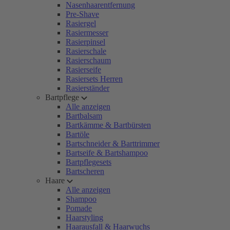
Nasenhaarentfernung
Pre-Shave
Rasiergel
Rasiermesser
Rasierpinsel
Rasierschale
Rasierschaum
Rasierseife
Rasiersets Herren
Rasierständer
Bartpflege
Alle anzeigen
Bartbalsam
Bartkämme & Bartbürsten
Bartöle
Bartschneider & Barttrimmer
Bartseife & Bartshampoo
Bartpflegesets
Bartscheren
Haare
Alle anzeigen
Shampoo
Pomade
Haarstyling
Haarausfall & Haarwuchs