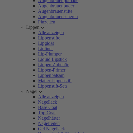
Augenbrauenpomade
Augenbrauenpuder
Augenbrauenstifte
Augenbrauenscheren
Pinzetten
Lippen
Alle anzeigen
Lippenstifte
Lipgloss
Lipliner
Lip-Plumper
Liquid Lipstick
Lippen Zubehör
Lippen-Primer
Lippenbalsam
Matter Lippenstift
Lippenstift-Sets
Nägel
Alle anzeigen
Nagellack
Base Coat
Top Coat
Nagelhärter
Nagelfeilen
Gel Nagellack