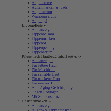
Augencreme
Augenmasken & -pads
Augenserum
Wimpernserum
Augengel
Lippenpflege
Alle anzeigen
Lippenbalsam
Lippenmasken
Lippenöl
Lippenpeeling
Lippenserum
Pflege nach Hautbedürfnis/Hauttyp
Alle anzeigen
Für fettige Haut
Für Mischhaut
Für sensible Haut
Für trockene Haut
Für unreine Haut
Anti-Aging-Gesichtspflege
Gegen Rötungen
Mit Sonnenschutz
Gesichtsmasken
Alle anzeigen
Augen- & Lippenmasken