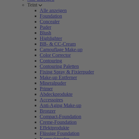
Teint
Alle anzeigen
Foundation
Concealer
Puder
Blush
Highlighter
BB- & CC-Cream
Camouflage Make-up
Color Corrector
Contouring
Contouring Paletten
Fixing Spray & Fixierpuder
Make-up Entferner
Mineralpuder
Primer
Abdeckprodukte
Accessoires
Anti-Aging Make-up
Bronzer
Compact-Foundation
Creme-Foundation
Effektprodukte
Flüssige Foundation
Kompaktpuder