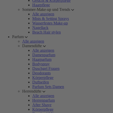
Gesicht & Körperpflege
Haarpflege
Sommer-Make-up und Trends
Alle anzeigen
Mists & Setting Sprays
Wasserfestes Make-up
Nagellack
Beach Hair stylen
Parfum
Alle anzeigen
Damendüfte
Alle anzeigen
Damenparfum
Haarparfum
Bodyspray
Duschgel Frauen
Deodorants
Körperpflege
Duftseifen
Parfum Sets Damen
Herrendüfte
Alle anzeigen
Herrenparfum
After Shave
Körperpflege