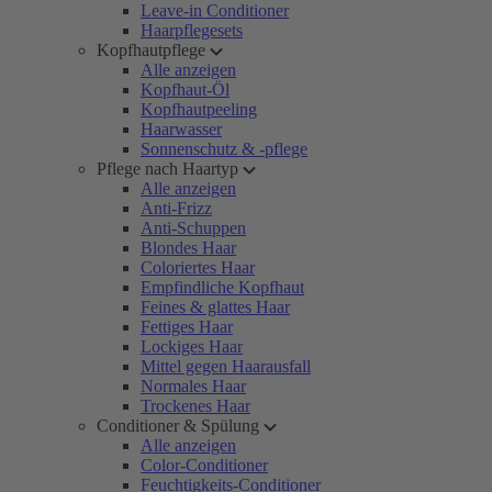
Leave-in Conditioner
Haarpflegesets
Kopfhautpflege
Alle anzeigen
Kopfhaut-Öl
Kopfhautpeeling
Haarwasser
Sonnenschutz & -pflege
Pflege nach Haartyp
Alle anzeigen
Anti-Frizz
Anti-Schuppen
Blondes Haar
Coloriertes Haar
Empfindliche Kopfhaut
Feines & glattes Haar
Fettiges Haar
Lockiges Haar
Mittel gegen Haarausfall
Normales Haar
Trockenes Haar
Conditioner & Spülung
Alle anzeigen
Color-Conditioner
Feuchtigkeits-Conditioner