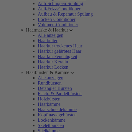
Anti-Schuppen-Spülung
Anti-Frizz-Conditioner
Aufbau & Reparatur Spülung
Locken-Conditioner
Volumen-Conditioner
Haarmaske & Haarkur
Alle anzeigen
Haarbutter
Haarkur trockenes Haar
Haarkur gefärbtes Haar
Haarkur Feuchtigkeit
Haarkur Keratin
Haarkur Locken
Haarbürsten & Kämme
Alle anzeigen
Rundbürsten
Detangler-Bürsten
Flach- & Paddelbürsten
Holzbürsten
Haarkämme
Haarschneidekämme
Kopfmassagebürsten
Lockenkämme
Skelettbürsten
Stielkämme