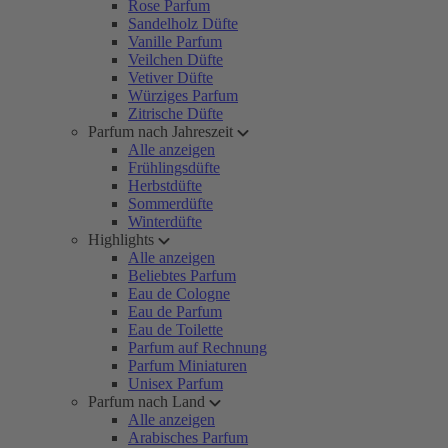
Rose Parfum
Sandelholz Düfte
Vanille Parfum
Veilchen Düfte
Vetiver Düfte
Würziges Parfum
Zitrische Düfte
Parfum nach Jahreszeit
Alle anzeigen
Frühlingsdüfte
Herbstdüfte
Sommerdüfte
Winterdüfte
Highlights
Alle anzeigen
Beliebtes Parfum
Eau de Cologne
Eau de Parfum
Eau de Toilette
Parfum auf Rechnung
Parfum Miniaturen
Unisex Parfum
Parfum nach Land
Alle anzeigen
Arabisches Parfum