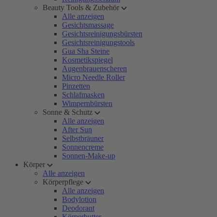
Beauty Tools & Zubehör
Alle anzeigen
Gesichtsmassage
Gesichtsreinigungsbürsten
Gesichtsreinigungstools
Gua Sha Steine
Kosmetikspiegel
Augenbrauenscheren
Micro Needle Roller
Pinzetten
Schlafmasken
Wimpernbürsten
Sonne & Schutz
Alle anzeigen
After Sun
Selbstbräuner
Sonnencreme
Sonnen-Make-up
Körper
Alle anzeigen
Körperpflege
Alle anzeigen
Bodylotion
Deodorant
Körperbutter