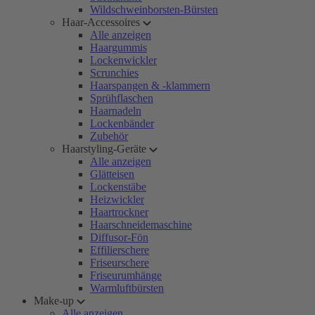
Wildschweinborsten-Bürsten
Haar-Accessoires
Alle anzeigen
Haargummis
Lockenwickler
Scrunchies
Haarspangen & -klammern
Sprühflaschen
Haarnadeln
Lockenbänder
Zubehör
Haarstyling-Geräte
Alle anzeigen
Glätteisen
Lockenstäbe
Heizwickler
Haartrockner
Haarschneidemaschine
Diffusor-Fön
Effilierschere
Friseurschere
Friseurumhänge
Warmluftbürsten
Make-up
Alle anzeigen