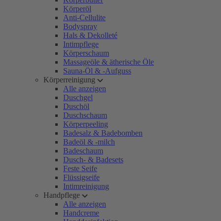
Körperöl
Anti-Cellulite
Bodyspray
Hals & Dekolleté
Intimpflege
Körperschaum
Massageöle & ätherische Öle
Sauna-Öl & -Aufguss
Körperreinigung
Alle anzeigen
Duschgel
Duschöl
Duschschaum
Körperpeeling
Badesalz & Badebomben
Badeöl & -milch
Badeschaum
Dusch- & Badesets
Feste Seife
Flüssigseife
Intimreinigung
Handpflege
Alle anzeigen
Handcreme