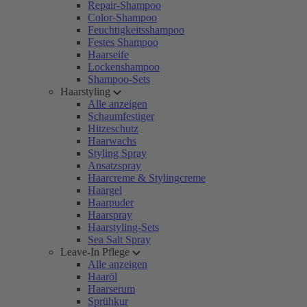
Repair-Shampoo
Color-Shampoo
Feuchtigkeitsshampoo
Festes Shampoo
Haarseife
Lockenshampoo
Shampoo-Sets
Haarstyling
Alle anzeigen
Schaumfestiger
Hitzeschutz
Haarwachs
Styling Spray
Ansatzspray
Haarcreme & Stylingcreme
Haargel
Haarpuder
Haarspray
Haarstyling-Sets
Sea Salt Spray
Leave-In Pflege
Alle anzeigen
Haaröl
Haarserum
Sprühkur