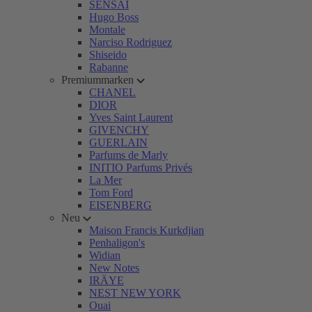
SENSAI
Hugo Boss
Montale
Narciso Rodriguez
Shiseido
Rabanne
Premiummarken
CHANEL
DIOR
Yves Saint Laurent
GIVENCHY
GUERLAIN
Parfums de Marly
INITIO Parfums Privés
La Mer
Tom Ford
EISENBERG
Neu
Maison Francis Kurkdjian
Penhaligon's
Widian
New Notes
IRÄYE
NEST NEW YORK
Ouai