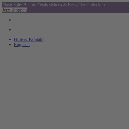
Flash Sale: Beauty Deals sichern & Bestseller entdecken
Jetzt shoppen
Hilfe & Kontakt
Englisch