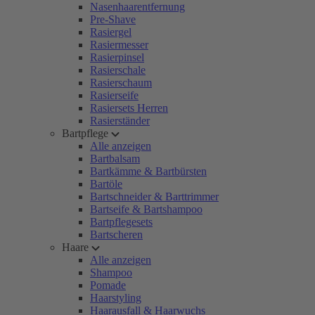
Nasenhaarentfernung
Pre-Shave
Rasiergel
Rasiermesser
Rasierpinsel
Rasierschale
Rasierschaum
Rasierseife
Rasiersets Herren
Rasierständer
Bartpflege
Alle anzeigen
Bartbalsam
Bartkämme & Bartbürsten
Bartöle
Bartschneider & Barttrimmer
Bartseife & Bartshampoo
Bartpflegesets
Bartscheren
Haare
Alle anzeigen
Shampoo
Pomade
Haarstyling
Haarausfall & Haarwuchs