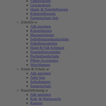
Fußpflegesets
Geschenksets
Hand- & Nagelpflegesets
Körperpflegesets
Sonnenschutz-Sets
Zubehör
Alle anzeigen
Körperbürsten
Massagebürsten
Selbstbräungshandschuhe
Fußpflegezubehör
Hand & Fuß-Schmuck
Nagelpflegezubehör
Peelinghandschuhe
Pflege Accessoires
Waschlappen
Sonne & Schutz
Alle anzeigen
After Sun
Selbstbräuner
Sonnenschutz
Haarentfernung
Alle anzeigen
Kalt- & Warmwachs
Rasierer