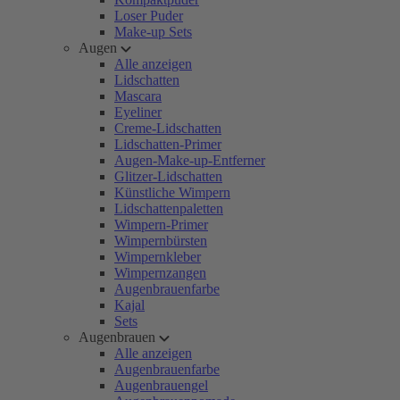
Loser Puder
Make-up Sets
Augen
Alle anzeigen
Lidschatten
Mascara
Eyeliner
Creme-Lidschatten
Lidschatten-Primer
Augen-Make-up-Entferner
Glitzer-Lidschatten
Künstliche Wimpern
Lidschattenpaletten
Wimpern-Primer
Wimpernbürsten
Wimpernkleber
Wimpernzangen
Augenbrauenfarbe
Kajal
Sets
Augenbrauen
Alle anzeigen
Augenbrauenfarbe
Augenbrauengel