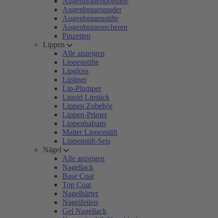
Augenbrauenpomade
Augenbrauenpuder
Augenbrauenstifte
Augenbrauenscheren
Pinzetten
Lippen
Alle anzeigen
Lippenstifte
Lipgloss
Lipliner
Lip-Plumper
Liquid Lipstick
Lippen Zubehör
Lippen-Primer
Lippenbalsam
Matter Lippenstift
Lippenstift-Sets
Nägel
Alle anzeigen
Nagellack
Base Coat
Top Coat
Nagelhärter
Nagelfeilen
Gel Nagellack