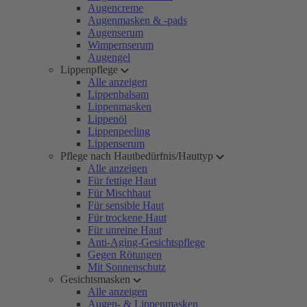
Augencreme
Augenmasken & -pads
Augenserum
Wimpernserum
Augengel
Lippenpflege
Alle anzeigen
Lippenbalsam
Lippenmasken
Lippenöl
Lippenpeeling
Lippenserum
Pflege nach Hautbedürfnis/Hauttyp
Alle anzeigen
Für fettige Haut
Für Mischhaut
Für sensible Haut
Für trockene Haut
Für unreine Haut
Anti-Aging-Gesichtspflege
Gegen Rötungen
Mit Sonnenschutz
Gesichtsmasken
Alle anzeigen
Augen- & Lippenmasken