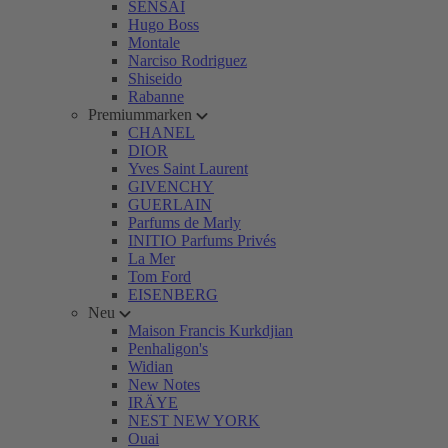
SENSAI
Hugo Boss
Montale
Narciso Rodriguez
Shiseido
Rabanne
Premiummarken
CHANEL
DIOR
Yves Saint Laurent
GIVENCHY
GUERLAIN
Parfums de Marly
INITIO Parfums Privés
La Mer
Tom Ford
EISENBERG
Neu
Maison Francis Kurkdjian
Penhaligon's
Widian
New Notes
IRÄYE
NEST NEW YORK
Ouai