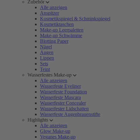
Zubehör
Alle anzeigen
Anspitzer
Kosmetikspiegel & Schminkspiegel
Kosmetiktaschen
Make-up Leerpaletten
Make-up Schwämme
Blotting Paper
Nägel
Augen
Lippen
Sets
Teint
Wasserfestes Make-up
Alle anzeigen
Wasserfeste Eyeliner
Wasserfeste Foundation
Wasserfeste Mascara
Wasserfester Concealer
Wasserfester Lidschatten
Wasserfeste Augenbrauenstifte
Highlights
Alle anzeigen
Glow Make-up
Veganes Make-up