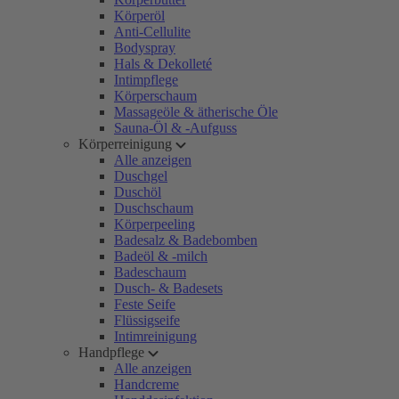
Körperöl
Anti-Cellulite
Bodyspray
Hals & Dekolleté
Intimpflege
Körperschaum
Massageöle & ätherische Öle
Sauna-Öl & -Aufguss
Körperreinigung
Alle anzeigen
Duschgel
Duschöl
Duschschaum
Körperpeeling
Badesalz & Badebomben
Badeöl & -milch
Badeschaum
Dusch- & Badesets
Feste Seife
Flüssigseife
Intimreinigung
Handpflege
Alle anzeigen
Handcreme