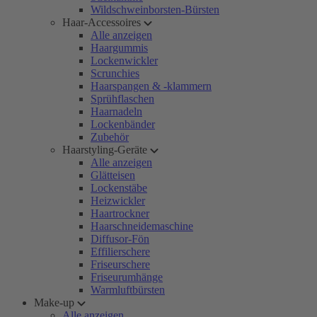
Wildschweinborsten-Bürsten
Haar-Accessoires
Alle anzeigen
Haargummis
Lockenwickler
Scrunchies
Haarspangen & -klammern
Sprühflaschen
Haarnadeln
Lockenbänder
Zubehör
Haarstyling-Geräte
Alle anzeigen
Glätteisen
Lockenstäbe
Heizwickler
Haartrockner
Haarschneidemaschine
Diffusor-Fön
Effilierschere
Friseurschere
Friseurumhänge
Warmluftbürsten
Make-up
Alle anzeigen