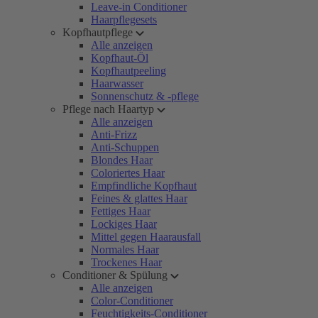
Leave-in Conditioner
Haarpflegesets
Kopfhautpflege
Alle anzeigen
Kopfhaut-Öl
Kopfhautpeeling
Haarwasser
Sonnenschutz & -pflege
Pflege nach Haartyp
Alle anzeigen
Anti-Frizz
Anti-Schuppen
Blondes Haar
Coloriertes Haar
Empfindliche Kopfhaut
Feines & glattes Haar
Fettiges Haar
Lockiges Haar
Mittel gegen Haarausfall
Normales Haar
Trockenes Haar
Conditioner & Spülung
Alle anzeigen
Color-Conditioner
Feuchtigkeits-Conditioner