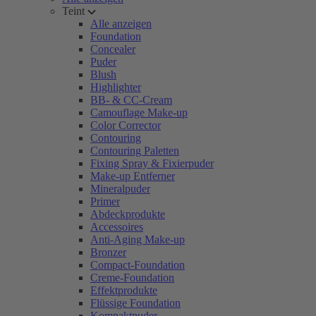
Teint
Alle anzeigen
Foundation
Concealer
Puder
Blush
Highlighter
BB- & CC-Cream
Camouflage Make-up
Color Corrector
Contouring
Contouring Paletten
Fixing Spray & Fixierpuder
Make-up Entferner
Mineralpuder
Primer
Abdeckprodukte
Accessoires
Anti-Aging Make-up
Bronzer
Compact-Foundation
Creme-Foundation
Effektprodukte
Flüssige Foundation
Kompaktpuder