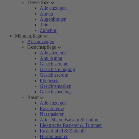
Travel Size
Alle anzeigen
Augen
Augenbrauen
Teint
Zubehör
Männerpflege
Alle anzeigen
Gesichtspflege
Alle anzeigen
Anti-Aging
Gesichtscreme
Gesichtsreinigung
Gesichtsserum
Pflegesets
Gesichtsmasken
Gesichtspeeling
Rasur
Alle anzeigen
Rasiercreme
Nassrasierer
After Shave Balsam & Lotion
Elektrische Rasierer & Trimmer
Rasierhobel & Zubehör
Herrenrasierer