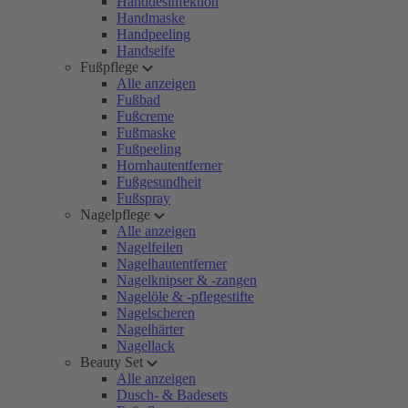
Handdesinfektion
Handmaske
Handpeeling
Handseife
Fußpflege
Alle anzeigen
Fußbad
Fußcreme
Fußmaske
Fußpeeling
Hornhautentferner
Fußgesundheit
Fußspray
Nagelpflege
Alle anzeigen
Nagelfeilen
Nagelhautentferner
Nagelknipser & -zangen
Nagelöle & -pflegestifte
Nagelscheren
Nagelhärter
Nagellack
Beauty Set
Alle anzeigen
Dusch- & Badesets