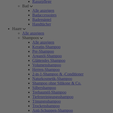
Rasurpflege
Bad
Alle anzeigen
Badaccessoires
Bademäntel
Handtücher
Haare
Alle anzeigen
Shampoos
Alle anzeigen
Keratin-Shampoo
Pre-Shampoo
Arganöl-Shampoo
Glättendes Shampoo
Volumenshampoo
Herren-Shampoo
2-in-1-Shampoo & -Conditioner
Naturkosmetik-Shampoo
Shampoo ohne Silikone & Co.
Silbershampoo
Teebaumöl-Shampoo
Tiefenreinigungsshampoo
Tönungsshampoo
Trockenshampoo
Anti-Schuppen-Shampoo