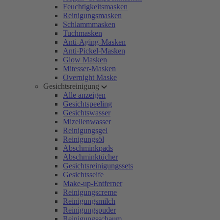
Feuchtigkeitsmasken
Reinigungsmasken
Schlammmasken
Tuchmasken
Anti-Aging-Masken
Anti-Pickel-Masken
Glow Masken
Mitesser-Masken
Overnight Maske
Gesichtsreinigung
Alle anzeigen
Gesichtspeeling
Gesichtswasser
Mizellenwasser
Reinigungsgel
Reinigungsöl
Abschminkpads
Abschminktücher
Gesichtsreinigungssets
Gesichtsseife
Make-up-Entferner
Reinigungscreme
Reinigungsmilch
Reinigungspuder
Reinigungsschaum