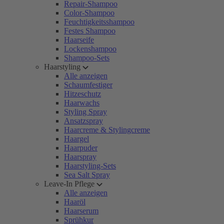
Repair-Shampoo
Color-Shampoo
Feuchtigkeitsshampoo
Festes Shampoo
Haarseife
Lockenshampoo
Shampoo-Sets
Haarstyling
Alle anzeigen
Schaumfestiger
Hitzeschutz
Haarwachs
Styling Spray
Ansatzspray
Haarcreme & Stylingcreme
Haargel
Haarpuder
Haarspray
Haarstyling-Sets
Sea Salt Spray
Leave-In Pflege
Alle anzeigen
Haaröl
Haarserum
Sprühkur