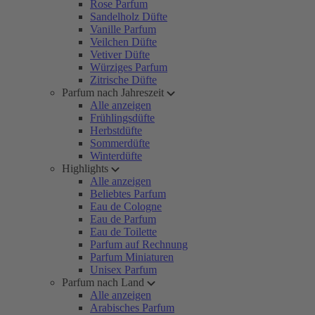
Rose Parfum
Sandelholz Düfte
Vanille Parfum
Veilchen Düfte
Vetiver Düfte
Würziges Parfum
Zitrische Düfte
Parfum nach Jahreszeit
Alle anzeigen
Frühlingsdüfte
Herbstdüfte
Sommerdüfte
Winterdüfte
Highlights
Alle anzeigen
Beliebtes Parfum
Eau de Cologne
Eau de Parfum
Eau de Toilette
Parfum auf Rechnung
Parfum Miniaturen
Unisex Parfum
Parfum nach Land
Alle anzeigen
Arabisches Parfum