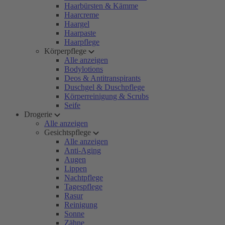
Haarbürsten & Kämme
Haarcreme
Haargel
Haarpaste
Haarpflege
Körperpflege
Alle anzeigen
Bodylotions
Deos & Antitranspirants
Duschgel & Duschpflege
Körperreinigung & Scrubs
Seife
Drogerie
Alle anzeigen
Gesichtspflege
Alle anzeigen
Anti-Aging
Augen
Lippen
Nachtpflege
Tagespflege
Rasur
Reinigung
Sonne
Zähne