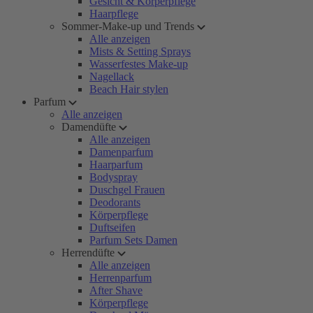
Gesicht & Körperpflege
Haarpflege
Sommer-Make-up und Trends
Alle anzeigen
Mists & Setting Sprays
Wasserfestes Make-up
Nagellack
Beach Hair stylen
Parfum
Alle anzeigen
Damendüfte
Alle anzeigen
Damenparfum
Haarparfum
Bodyspray
Duschgel Frauen
Deodorants
Körperpflege
Duftseifen
Parfum Sets Damen
Herrendüfte
Alle anzeigen
Herrenparfum
After Shave
Körperpflege