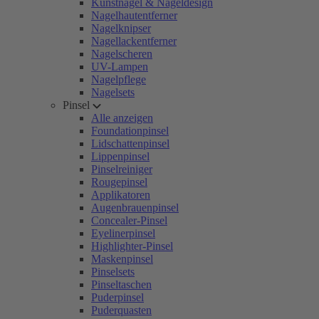
Kunstnägel & Nageldesign
Nagelhautentferner
Nagelknipser
Nagellackentferner
Nagelscheren
UV-Lampen
Nagelpflege
Nagelsets
Pinsel
Alle anzeigen
Foundationpinsel
Lidschattenpinsel
Lippenpinsel
Pinselreiniger
Rougepinsel
Applikatoren
Augenbrauenpinsel
Concealer-Pinsel
Eyelinerpinsel
Highlighter-Pinsel
Maskenpinsel
Pinselsets
Pinseltaschen
Puderpinsel
Puderquasten