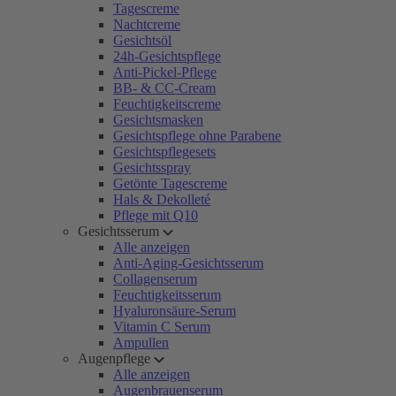
Tagescreme
Nachtcreme
Gesichtsöl
24h-Gesichtspflege
Anti-Pickel-Pflege
BB- & CC-Cream
Feuchtigkeitscreme
Gesichtsmasken
Gesichtspflege ohne Parabene
Gesichtspflegesets
Gesichtsspray
Getönte Tagescreme
Hals & Dekolleté
Pflege mit Q10
Gesichtsserum
Alle anzeigen
Anti-Aging-Gesichtsserum
Collagenserum
Feuchtigkeitsserum
Hyaluronsäure-Serum
Vitamin C Serum
Ampullen
Augenpflege
Alle anzeigen
Augenbrauenserum