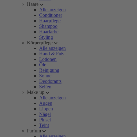
Haare
Alle anzeigen
Conditioner
Haarpflege
Shampoo
Haarfarbe
Styling
Körperpflege
Alle anzeigen
Hand & Fuß
Lotionen
Öle
Reinigung
Sonne
Deodorants
Seifen
Make-up
Alle anzeigen
Augen
Lippen
Nägel
Pinsel
Teint
Parfum
Alle anzeigen