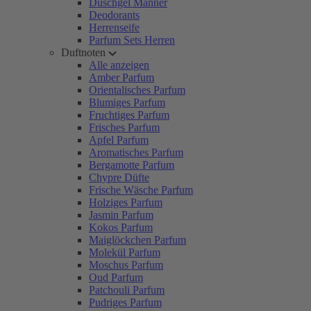
Duschgel Männer
Deodorants
Herrenseife
Parfum Sets Herren
Duftnoten
Alle anzeigen
Amber Parfum
Orientalisches Parfum
Blumiges Parfum
Fruchtiges Parfum
Frisches Parfum
Apfel Parfum
Aromatisches Parfum
Bergamotte Parfum
Chypre Düfte
Frische Wäsche Parfum
Holziges Parfum
Jasmin Parfum
Kokos Parfum
Maiglöckchen Parfum
Molekül Parfum
Moschus Parfum
Oud Parfum
Patchouli Parfum
Pudriges Parfum