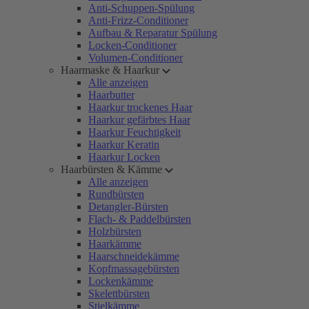
Anti-Schuppen-Spülung
Anti-Frizz-Conditioner
Aufbau & Reparatur Spülung
Locken-Conditioner
Volumen-Conditioner
Haarmaske & Haarkur
Alle anzeigen
Haarbutter
Haarkur trockenes Haar
Haarkur gefärbtes Haar
Haarkur Feuchtigkeit
Haarkur Keratin
Haarkur Locken
Haarbürsten & Kämme
Alle anzeigen
Rundbürsten
Detangler-Bürsten
Flach- & Paddelbürsten
Holzbürsten
Haarkämme
Haarschneidekämme
Kopfmassagebürsten
Lockenkämme
Skelettbürsten
Stielkämme