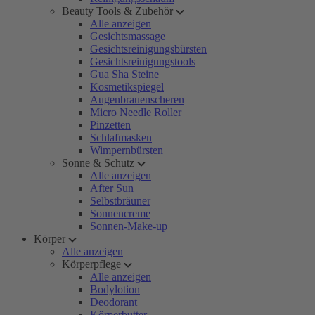
Beauty Tools & Zubehör
Alle anzeigen
Gesichtsmassage
Gesichtsreinigungsbürsten
Gesichtsreinigungstools
Gua Sha Steine
Kosmetikspiegel
Augenbrauenscheren
Micro Needle Roller
Pinzetten
Schlafmasken
Wimpernbürsten
Sonne & Schutz
Alle anzeigen
After Sun
Selbstbräuner
Sonnencreme
Sonnen-Make-up
Körper
Alle anzeigen
Körperpflege
Alle anzeigen
Bodylotion
Deodorant
Körperbutter