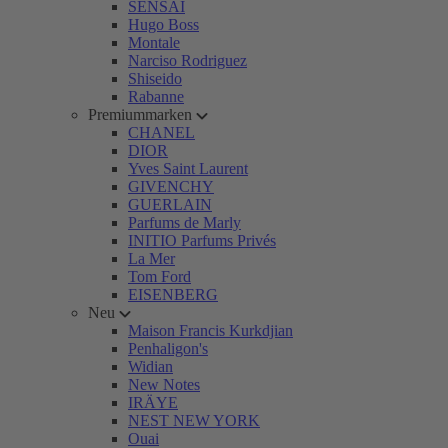
SENSAI
Hugo Boss
Montale
Narciso Rodriguez
Shiseido
Rabanne
Premiummarken
CHANEL
DIOR
Yves Saint Laurent
GIVENCHY
GUERLAIN
Parfums de Marly
INITIO Parfums Privés
La Mer
Tom Ford
EISENBERG
Neu
Maison Francis Kurkdjian
Penhaligon's
Widian
New Notes
IRÄYE
NEST NEW YORK
Ouai