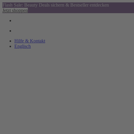
Flash Sale: Beauty Deals sichern & Bestseller entdecken
Jetzt shoppen
Hilfe & Kontakt
Englisch