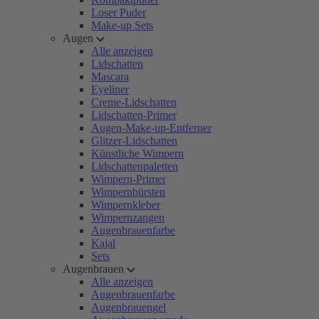
Loser Puder
Make-up Sets
Augen
Alle anzeigen
Lidschatten
Mascara
Eyeliner
Creme-Lidschatten
Lidschatten-Primer
Augen-Make-up-Entferner
Glitzer-Lidschatten
Künstliche Wimpern
Lidschattenpaletten
Wimpern-Primer
Wimpernbürsten
Wimpernkleber
Wimpernzangen
Augenbrauenfarbe
Kajal
Sets
Augenbrauen
Alle anzeigen
Augenbrauenfarbe
Augenbrauengel