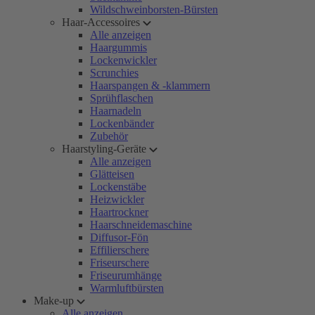
Wildschweinborsten-Bürsten
Haar-Accessoires
Alle anzeigen
Haargummis
Lockenwickler
Scrunchies
Haarspangen & -klammern
Sprühflaschen
Haarnadeln
Lockenbänder
Zubehör
Haarstyling-Geräte
Alle anzeigen
Glätteisen
Lockenstäbe
Heizwickler
Haartrockner
Haarschneidemaschine
Diffusor-Fön
Effilierschere
Friseurschere
Friseurumhänge
Warmluftbürsten
Make-up
Alle anzeigen