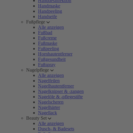
Handdesinfektion
Handmaske
Handpeeling
Handseife
Fußpflege
Alle anzeigen
Fußbad
Fußcreme
Fußmaske
Fußpeeling
Hornhautentferner
Fußgesundheit
Fußspray
Nagelpflege
Alle anzeigen
Nagelfeilen
Nagelhautentferner
Nagelknipser & -zangen
Nagelöle & -pflegestifte
Nagelscheren
Nagelhärter
Nagellack
Beauty Set
Alle anzeigen
Dusch- & Badesets