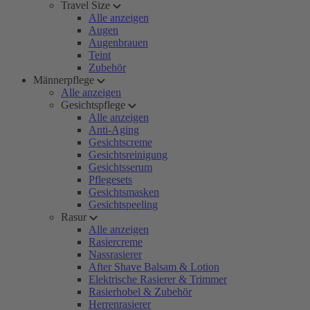
Travel Size
Alle anzeigen
Augen
Augenbrauen
Teint
Zubehör
Männerpflege
Alle anzeigen
Gesichtspflege
Alle anzeigen
Anti-Aging
Gesichtscreme
Gesichtsreinigung
Gesichtsserum
Pflegesets
Gesichtsmasken
Gesichtspeeling
Rasur
Alle anzeigen
Rasiercreme
Nassrasierer
After Shave Balsam & Lotion
Elektrische Rasierer & Trimmer
Rasierhobel & Zubehör
Herrenrasierer