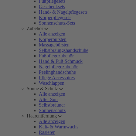
Fußpflegesets
Geschenksets
Hand- & Nagelpflegesets
Körperpflegesets
Sonnenschutz-Sets
Zubehör
Alle anzeigen
Körperbürsten
Massagebürsten
Selbstbräungshandschuhe
Fußpflegezubehör
Hand & Fuß-Schmuck
Nagelpflegezubehör
Peelinghandschuhe
Pflege Accessoires
Waschlappen
Sonne & Schutz
Alle anzeigen
After Sun
Selbstbräuner
Sonnenschutz
Haarentfernung
Alle anzeigen
Kalt- & Warmwachs
Rasierer