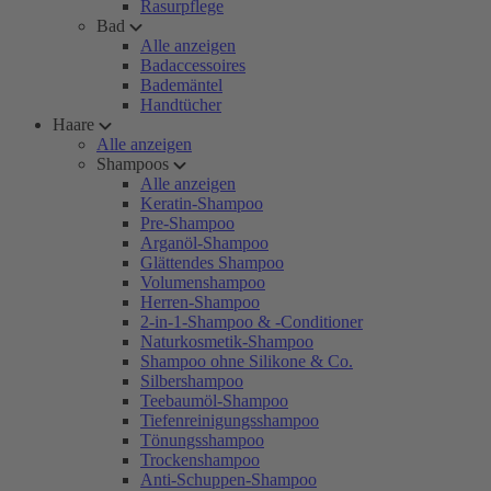
Rasurpflege
Bad
Alle anzeigen
Badaccessoires
Bademäntel
Handtücher
Haare
Alle anzeigen
Shampoos
Alle anzeigen
Keratin-Shampoo
Pre-Shampoo
Arganöl-Shampoo
Glättendes Shampoo
Volumenshampoo
Herren-Shampoo
2-in-1-Shampoo & -Conditioner
Naturkosmetik-Shampoo
Shampoo ohne Silikone & Co.
Silbershampoo
Teebaumöl-Shampoo
Tiefenreinigungsshampoo
Tönungsshampoo
Trockenshampoo
Anti-Schuppen-Shampoo