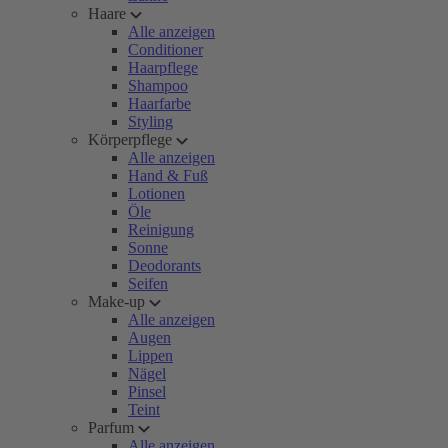
Haare
Alle anzeigen
Conditioner
Haarpflege
Shampoo
Haarfarbe
Styling
Körperpflege
Alle anzeigen
Hand & Fuß
Lotionen
Öle
Reinigung
Sonne
Deodorants
Seifen
Make-up
Alle anzeigen
Augen
Lippen
Nägel
Pinsel
Teint
Parfum
Alle anzeigen