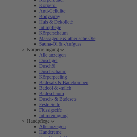
Körperöl
Anti-Cellulite
Bodyspray
Hals & Dekolleté
Intimpflege
Körperschaum
Massageöle & ätherische Öle
Sauna-Öl & -Aufguss
Körperreinigung
Alle anzeigen
Duschgel
Duschöl
Duschschaum
Körperpeeling
Badesalz & Badebomben
Badeöl & -milch
Badeschaum
Dusch- & Badesets
Feste Seife
Flüssigseife
Intimreinigung
Handpflege
Alle anzeigen
Handcreme