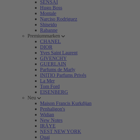
SENSAI
Hugo Boss
Montale
Narciso Rodriguez
Shiseido
Rabanne
Premiummarken
CHANEL
DIOR
Yves Saint Laurent
GIVENCHY
GUERLAIN
Parfums de Marly
INITIO Parfums Privés
La Mer
Tom Ford
EISENBERG
Neu
Maison Francis Kurkdjian
Penhaligon's
Widian
New Notes
IRÄYE
NEST NEW YORK
Ouai