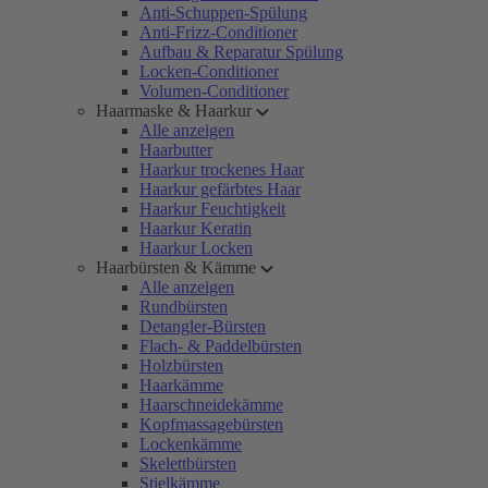
Anti-Schuppen-Spülung
Anti-Frizz-Conditioner
Aufbau & Reparatur Spülung
Locken-Conditioner
Volumen-Conditioner
Haarmaske & Haarkur
Alle anzeigen
Haarbutter
Haarkur trockenes Haar
Haarkur gefärbtes Haar
Haarkur Feuchtigkeit
Haarkur Keratin
Haarkur Locken
Haarbürsten & Kämme
Alle anzeigen
Rundbürsten
Detangler-Bürsten
Flach- & Paddelbürsten
Holzbürsten
Haarkämme
Haarschneidekämme
Kopfmassagebürsten
Lockenkämme
Skelettbürsten
Stielkämme