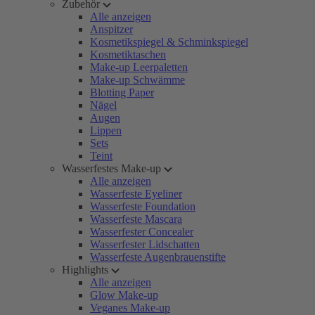
Zubehör
Alle anzeigen
Anspitzer
Kosmetikspiegel & Schminkspiegel
Kosmetiktaschen
Make-up Leerpaletten
Make-up Schwämme
Blotting Paper
Nägel
Augen
Lippen
Sets
Teint
Wasserfestes Make-up
Alle anzeigen
Wasserfeste Eyeliner
Wasserfeste Foundation
Wasserfeste Mascara
Wasserfester Concealer
Wasserfester Lidschatten
Wasserfeste Augenbrauenstifte
Highlights
Alle anzeigen
Glow Make-up
Veganes Make-up