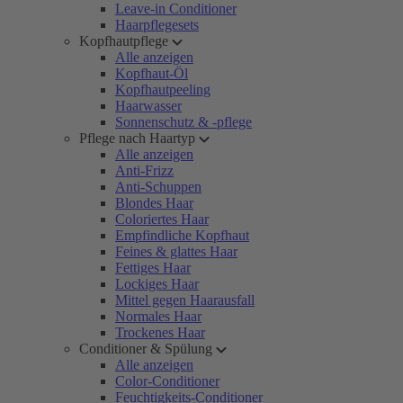
Leave-in Conditioner
Haarpflegesets
Kopfhautpflege
Alle anzeigen
Kopfhaut-Öl
Kopfhautpeeling
Haarwasser
Sonnenschutz & -pflege
Pflege nach Haartyp
Alle anzeigen
Anti-Frizz
Anti-Schuppen
Blondes Haar
Coloriertes Haar
Empfindliche Kopfhaut
Feines & glattes Haar
Fettiges Haar
Lockiges Haar
Mittel gegen Haarausfall
Normales Haar
Trockenes Haar
Conditioner & Spülung
Alle anzeigen
Color-Conditioner
Feuchtigkeits-Conditioner