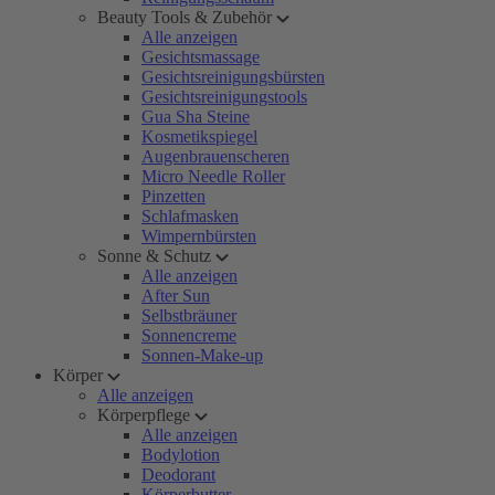
Beauty Tools & Zubehör
Alle anzeigen
Gesichtsmassage
Gesichtsreinigungsbürsten
Gesichtsreinigungstools
Gua Sha Steine
Kosmetikspiegel
Augenbrauenscheren
Micro Needle Roller
Pinzetten
Schlafmasken
Wimpernbürsten
Sonne & Schutz
Alle anzeigen
After Sun
Selbstbräuner
Sonnencreme
Sonnen-Make-up
Körper
Alle anzeigen
Körperpflege
Alle anzeigen
Bodylotion
Deodorant
Körperbutter