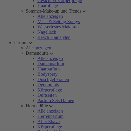
Gesicht & Körperpflege
Haarpflege
Sommer-Make-up und Trends
Alle anzeigen
Mists & Setting Sprays
Wasserfestes Make-up
Nagellack
Beach Hair stylen
Parfum
Alle anzeigen
Damendüfte
Alle anzeigen
Damenparfum
Haarparfum
Bodyspray
Duschgel Frauen
Deodorants
Körperpflege
Duftseifen
Parfum Sets Damen
Herrendüfte
Alle anzeigen
Herrenparfum
After Shave
Körperpflege