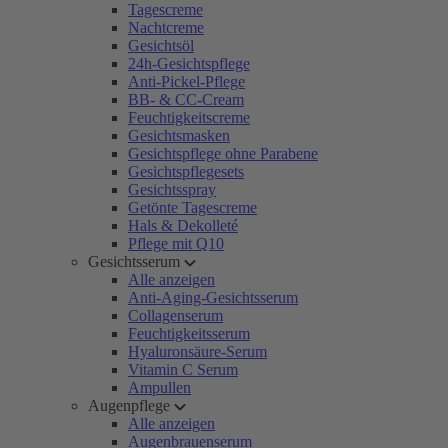
Tagescreme
Nachtcreme
Gesichtsöl
24h-Gesichtspflege
Anti-Pickel-Pflege
BB- & CC-Cream
Feuchtigkeitscreme
Gesichtsmasken
Gesichtspflege ohne Parabene
Gesichtspflegesets
Gesichtsspray
Getönte Tagescreme
Hals & Dekolleté
Pflege mit Q10
Gesichtsserum
Alle anzeigen
Anti-Aging-Gesichtsserum
Collagenserum
Feuchtigkeitsserum
Hyaluronsäure-Serum
Vitamin C Serum
Ampullen
Augenpflege
Alle anzeigen
Augenbrauenserum