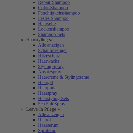
Repair-Shampoo
Color-Shampoo
Feuchtigkeitsshampoo
Festes Shampoo
Haarseife
Lockenshampoo
Shampoo-Sets
Haarstyling
Alle anzeigen
Schaumfestiger
Hitzeschutz
Haarwachs
Styling Spray
Ansatzspray
Haarcreme & Stylingcreme
Haargel
Haarpuder
Haarspray
Haarstyling-Sets
Sea Salt Spray
Leave-In Pflege
Alle anzeigen
Haaröl
Haarserum
Sprühkur