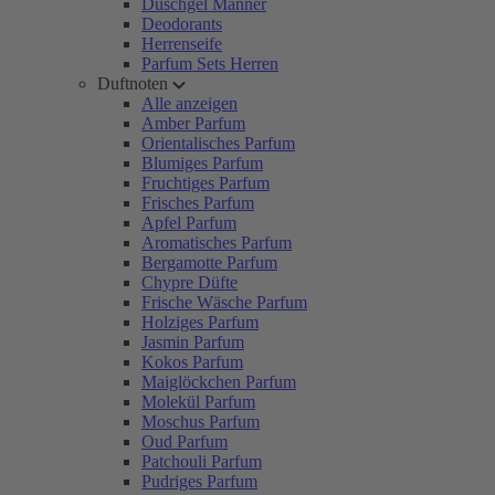
Duschgel Männer
Deodorants
Herrenseife
Parfum Sets Herren
Duftnoten
Alle anzeigen
Amber Parfum
Orientalisches Parfum
Blumiges Parfum
Fruchtiges Parfum
Frisches Parfum
Apfel Parfum
Aromatisches Parfum
Bergamotte Parfum
Chypre Düfte
Frische Wäsche Parfum
Holziges Parfum
Jasmin Parfum
Kokos Parfum
Maiglöckchen Parfum
Molekül Parfum
Moschus Parfum
Oud Parfum
Patchouli Parfum
Pudriges Parfum