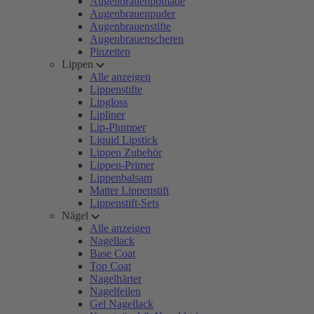
Augenbrauenpomade
Augenbrauenpuder
Augenbrauenstifte
Augenbrauenscheren
Pinzetten
Lippen
Alle anzeigen
Lippenstifte
Lipgloss
Lipliner
Lip-Plumper
Liquid Lipstick
Lippen Zubehör
Lippen-Primer
Lippenbalsam
Matter Lippenstift
Lippenstift-Sets
Nägel
Alle anzeigen
Nagellack
Base Coat
Top Coat
Nagelhärter
Nagelfeilen
Gel Nagellack