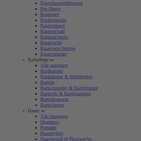
Nasenhaarentfernung
Pre-Shave
Rasiergel
Rasiermesser
Rasierpinsel
Rasierschale
Rasierschaum
Rasierseife
Rasiersets Herren
Rasierständer
Bartpflege
Alle anzeigen
Bartbalsam
Bartkämme & Bartbürsten
Bartöle
Bartschneider & Barttrimmer
Bartseife & Bartshampoo
Bartpflegesets
Bartscheren
Haare
Alle anzeigen
Shampoo
Pomade
Haarstyling
Haarausfall & Haarwuchs