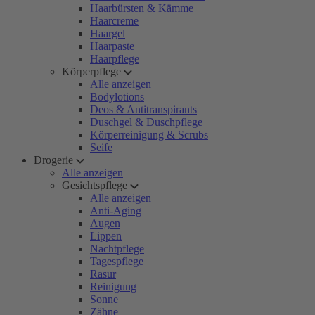
Haarbürsten & Kämme
Haarcreme
Haargel
Haarpaste
Haarpflege
Körperpflege
Alle anzeigen
Bodylotions
Deos & Antitranspirants
Duschgel & Duschpflege
Körperreinigung & Scrubs
Seife
Drogerie
Alle anzeigen
Gesichtspflege
Alle anzeigen
Anti-Aging
Augen
Lippen
Nachtpflege
Tagespflege
Rasur
Reinigung
Sonne
Zähne