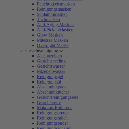
Feuchtigkeitsmasken
Reinigungsmasken
Schlammmasken
Tuchmasken
Anti-Aging-Masken
Anti-Pickel-Masken
Glow Masken
Mitesser-Masken
Overnight Maske
Gesichtsreinigung
Alle anzeigen
Gesichtspeeling
Gesichtswasser
Mizellenwasser
Reinigungsgel
Reinigungsöl
Abschminkpads
Abschminktücher
Gesichtsreinigungssets
Gesichtsseife
Make-up-Entferner
Reinigungscreme
Reinigungsmilch
Reinigungspuder
Reinigungsschaum