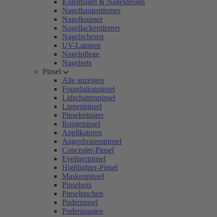
Kunstnägel & Nageldesign
Nagelhautentferner
Nagelknipser
Nagellackentferner
Nagelscheren
UV-Lampen
Nagelpflege
Nagelsets
Pinsel
Alle anzeigen
Foundationpinsel
Lidschattenpinsel
Lippenpinsel
Pinselreiniger
Rougepinsel
Applikatoren
Augenbrauenpinsel
Concealer-Pinsel
Eyelinerpinsel
Highlighter-Pinsel
Maskenpinsel
Pinselsets
Pinseltaschen
Puderpinsel
Puderquasten