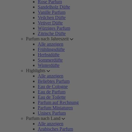
Rose Parfum
Sandelholz Düfte
Vanille Parfum
Veilchen Düfte
Vetiver Düfte
Würziges Parfum
Zitrische Düfte
Parfum nach Jahreszeit
Alle anzeigen
Frühlingsdüfte
Herbstdüfte
Sommerdüfte
Winterdüfte
Highlights
Alle anzeigen
Beliebtes Parfum
Eau de Cologne
Eau de Parfum
Eau de Toilette
Parfum auf Rechnung
Parfum Miniaturen
Unisex Parfum
Parfum nach Land
Alle anzeigen
Arabisches Parfum