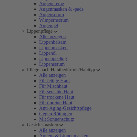
Augencreme
Augenmasken & -pads
Augenserum
Wimpernserum
Augengel
Lippenpflege
Alle anzeigen
Lippenbalsam
Lippenmasken
Lippenöl
Lippenpeeling
Lippenserum
Pflege nach Hautbedürfnis/Hauttyp
Alle anzeigen
Für fettige Haut
Für Mischhaut
Für sensible Haut
Für trockene Haut
Für unreine Haut
Anti-Aging-Gesichtspflege
Gegen Rötungen
Mit Sonnenschutz
Gesichtsmasken
Alle anzeigen
Augen- & Lippenmasken