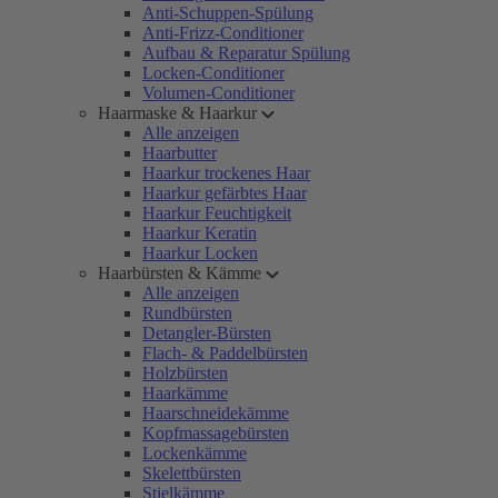
Anti-Schuppen-Spülung
Anti-Frizz-Conditioner
Aufbau & Reparatur Spülung
Locken-Conditioner
Volumen-Conditioner
Haarmaske & Haarkur
Alle anzeigen
Haarbutter
Haarkur trockenes Haar
Haarkur gefärbtes Haar
Haarkur Feuchtigkeit
Haarkur Keratin
Haarkur Locken
Haarbürsten & Kämme
Alle anzeigen
Rundbürsten
Detangler-Bürsten
Flach- & Paddelbürsten
Holzbürsten
Haarkämme
Haarschneidekämme
Kopfmassagebürsten
Lockenkämme
Skelettbürsten
Stielkämme