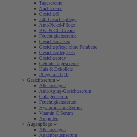
Tagescreme
Nachtcreme
Gesichtsöl
24h-Gesichtspflege
Anti-Pickel-Pflege
BB- & CC-Cream
Feuchtigkeitscreme
Gesichtsmasken
Gesichtspflege ohne Parabene
Gesichtspflegesets
Gesichtsspray
Getönte Tagescreme
Hals & Dekolleté
Pflege mit Q10
Gesichtsserum
Alle anzeigen
Anti-Aging-Gesichtsserum
Collagenserum
Feuchtigkeitsserum
Hyaluronsäure-Serum
Vitamin C Serum
Ampullen
Augenpflege
Alle anzeigen
Augenbrauenserum