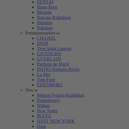
SENSAI
Hugo Boss
Montale
Narciso Rodriguez
Shiseido
Rabanne
Premiummarken
CHANEL
DIOR
Yves Saint Laurent
GIVENCHY
GUERLAIN
Parfums de Marly
INITIO Parfums Privés
La Mer
Tom Ford
EISENBERG
Neu
Maison Francis Kurkdjian
Penhaligon's
Widian
New Notes
IRÄYE
NEST NEW YORK
Ouai