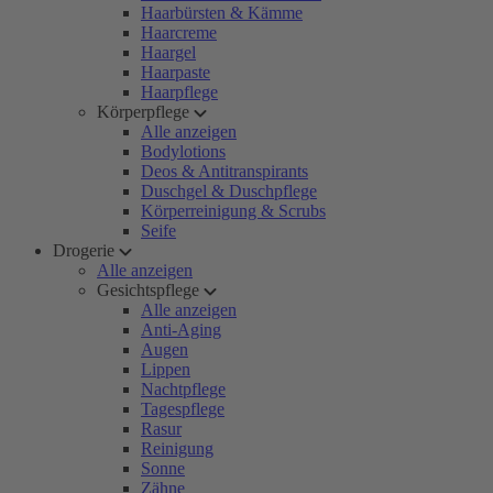
Haarbürsten & Kämme
Haarcreme
Haargel
Haarpaste
Haarpflege
Körperpflege
Alle anzeigen
Bodylotions
Deos & Antitranspirants
Duschgel & Duschpflege
Körperreinigung & Scrubs
Seife
Drogerie
Alle anzeigen
Gesichtspflege
Alle anzeigen
Anti-Aging
Augen
Lippen
Nachtpflege
Tagespflege
Rasur
Reinigung
Sonne
Zähne