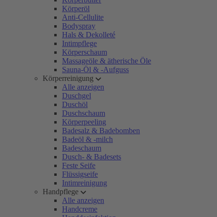
Körperöl
Anti-Cellulite
Bodyspray
Hals & Dekolleté
Intimpflege
Körperschaum
Massageöle & ätherische Öle
Sauna-Öl & -Aufguss
Körperreinigung
Alle anzeigen
Duschgel
Duschöl
Duschschaum
Körperpeeling
Badesalz & Badebomben
Badeöl & -milch
Badeschaum
Dusch- & Badesets
Feste Seife
Flüssigseife
Intimreinigung
Handpflege
Alle anzeigen
Handcreme