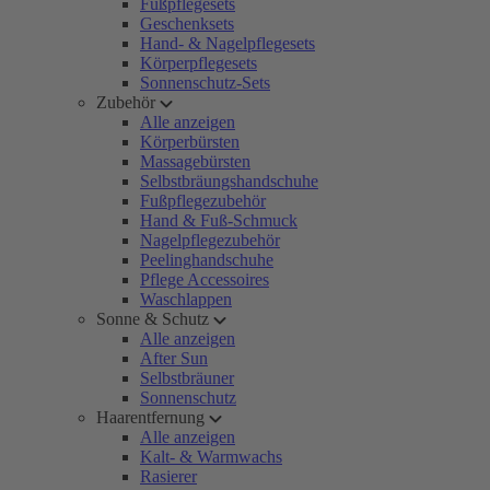
Fußpflegesets
Geschenksets
Hand- & Nagelpflegesets
Körperpflegesets
Sonnenschutz-Sets
Zubehör
Alle anzeigen
Körperbürsten
Massagebürsten
Selbstbräungshandschuhe
Fußpflegezubehör
Hand & Fuß-Schmuck
Nagelpflegezubehör
Peelinghandschuhe
Pflege Accessoires
Waschlappen
Sonne & Schutz
Alle anzeigen
After Sun
Selbstbräuner
Sonnenschutz
Haarentfernung
Alle anzeigen
Kalt- & Warmwachs
Rasierer