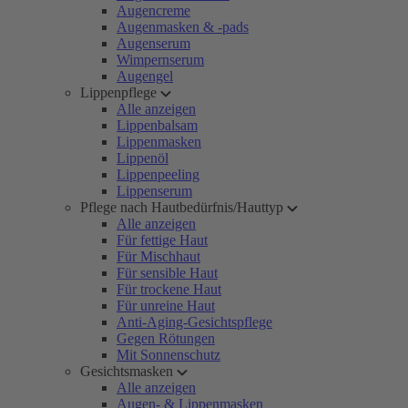
Augencreme
Augenmasken & -pads
Augenserum
Wimpernserum
Augengel
Lippenpflege
Alle anzeigen
Lippenbalsam
Lippenmasken
Lippenöl
Lippenpeeling
Lippenserum
Pflege nach Hautbedürfnis/Hauttyp
Alle anzeigen
Für fettige Haut
Für Mischhaut
Für sensible Haut
Für trockene Haut
Für unreine Haut
Anti-Aging-Gesichtspflege
Gegen Rötungen
Mit Sonnenschutz
Gesichtsmasken
Alle anzeigen
Augen- & Lippenmasken