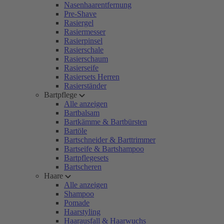
Nasenhaarentfernung
Pre-Shave
Rasiergel
Rasiermesser
Rasierpinsel
Rasierschale
Rasierschaum
Rasierseife
Rasiersets Herren
Rasierständer
Bartpflege
Alle anzeigen
Bartbalsam
Bartkämme & Bartbürsten
Bartöle
Bartschneider & Barttrimmer
Bartseife & Bartshampoo
Bartpflegesets
Bartscheren
Haare
Alle anzeigen
Shampoo
Pomade
Haarstyling
Haarausfall & Haarwuchs