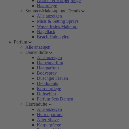
Gesicht & Körperpflege
Haarpflege
Sommer-Make-up und Trends
Alle anzeigen
Mists & Setting Sprays
Wasserfestes Make-up
Nagellack
Beach Hair stylen
Parfum
Alle anzeigen
Damendüfte
Alle anzeigen
Damenparfum
Haarparfum
Bodyspray
Duschgel Frauen
Deodorants
Körperpflege
Duftseifen
Parfum Sets Damen
Herrendüfte
Alle anzeigen
Herrenparfum
After Shave
Körperpflege