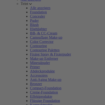
Teint
Alle anzeigen
Foundation
Concealer
Puder
Blush
Highlighter
BB- & CC-Cream
Camouflage Make-up
Color Corrector
Contouring
Contouring Paletten
Fixing Spray & Fixierpuder
Make-up Entferner
Mineralpuder
Primer
Abdeckprodukte
Accessoires
Anti-Aging Make-up
Bronzer
Compact-Foundation
Creme-Foundation
Effektprodukte
Flüssige Foundation
Kompaktpuder