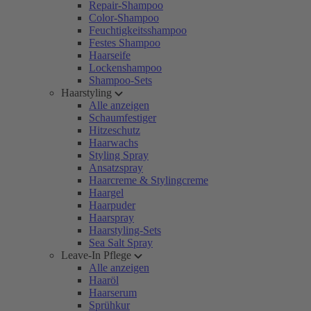
Repair-Shampoo
Color-Shampoo
Feuchtigkeitsshampoo
Festes Shampoo
Haarseife
Lockenshampoo
Shampoo-Sets
Haarstyling
Alle anzeigen
Schaumfestiger
Hitzeschutz
Haarwachs
Styling Spray
Ansatzspray
Haarcreme & Stylingcreme
Haargel
Haarpuder
Haarspray
Haarstyling-Sets
Sea Salt Spray
Leave-In Pflege
Alle anzeigen
Haaröl
Haarserum
Sprühkur