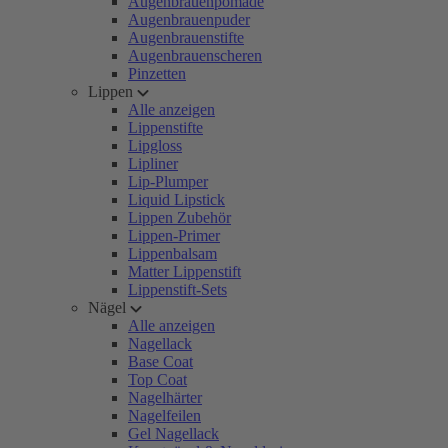
Augenbrauenpomade
Augenbrauenpuder
Augenbrauenstifte
Augenbrauenscheren
Pinzetten
Lippen
Alle anzeigen
Lippenstifte
Lipgloss
Lipliner
Lip-Plumper
Liquid Lipstick
Lippen Zubehör
Lippen-Primer
Lippenbalsam
Matter Lippenstift
Lippenstift-Sets
Nägel
Alle anzeigen
Nagellack
Base Coat
Top Coat
Nagelhärter
Nagelfeilen
Gel Nagellack