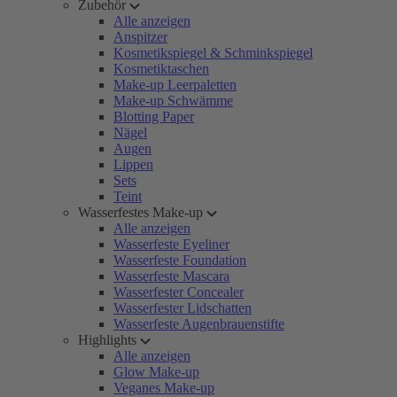
Zubehör
Alle anzeigen
Anspitzer
Kosmetikspiegel & Schminkspiegel
Kosmetiktaschen
Make-up Leerpaletten
Make-up Schwämme
Blotting Paper
Nägel
Augen
Lippen
Sets
Teint
Wasserfestes Make-up
Alle anzeigen
Wasserfeste Eyeliner
Wasserfeste Foundation
Wasserfeste Mascara
Wasserfester Concealer
Wasserfester Lidschatten
Wasserfeste Augenbrauenstifte
Highlights
Alle anzeigen
Glow Make-up
Veganes Make-up