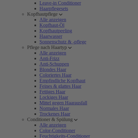
Leave-in Conditioner
Haarpflegesets
Kopfhautpflege
Alle anzeigen
Kopfhaut-Öl
Kopfhautpeeling
Haarwasser
Sonnenschutz & -pflege
Pflege nach Haartyp
Alle anzeigen
Anti-Frizz
Anti-Schuppen
Blondes Haar
Coloriertes Haar
Empfindliche Kopfhaut
Feines & glattes Haar
Fettiges Haar
Lockiges Haar
Mittel gegen Haarausfall
Normales Haar
Trockenes Haar
Conditioner & Spülung
Alle anzeigen
Color-Conditioner
Feuchtigkeits-Conditioner