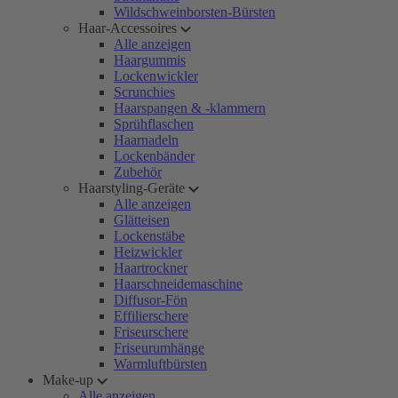
Wildschweinborsten-Bürsten
Haar-Accessoires
Alle anzeigen
Haargummis
Lockenwickler
Scrunchies
Haarspangen & -klammern
Sprühflaschen
Haarnadeln
Lockenbänder
Zubehör
Haarstyling-Geräte
Alle anzeigen
Glätteisen
Lockenstäbe
Heizwickler
Haartrockner
Haarschneidemaschine
Diffusor-Fön
Effilierschere
Friseurschere
Friseurumhänge
Warmluftbürsten
Make-up
Alle anzeigen