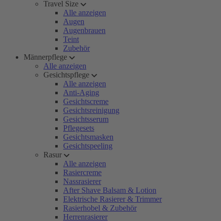
Travel Size
Alle anzeigen
Augen
Augenbrauen
Teint
Zubehör
Männerpflege
Alle anzeigen
Gesichtspflege
Alle anzeigen
Anti-Aging
Gesichtscreme
Gesichtsreinigung
Gesichtsserum
Pflegesets
Gesichtsmasken
Gesichtspeeling
Rasur
Alle anzeigen
Rasiercreme
Nassrasierer
After Shave Balsam & Lotion
Elektrische Rasierer & Trimmer
Rasierhobel & Zubehör
Herrenrasierer