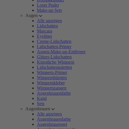
Loser Puder
Make-up Sets
Augen
Alle anzeigen
Lidschatten
Mascara
Eyeliner
Creme-Lidschatten
Lidschatten-Primer
Augen-Make-up-Entferner
Glitzer-Lidschatten
Künstliche Wimpern
Lidschattenpaletten
Wimpern-Primer
Wimpernbürsten
Wimpernkleber
Wimpernzangen
Augenbrauenfarbe
Kajal
Sets
Augenbrauen
Alle anzeigen
Augenbrauenfarbe
Augenbrauengel