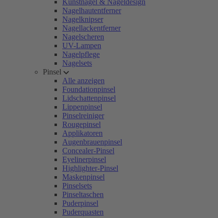
Kunstnägel & Nageldesign
Nagelhautentferner
Nagelknipser
Nagellackentferner
Nagelscheren
UV-Lampen
Nagelpflege
Nagelsets
Pinsel
Alle anzeigen
Foundationpinsel
Lidschattenpinsel
Lippenpinsel
Pinselreiniger
Rougepinsel
Applikatoren
Augenbrauenpinsel
Concealer-Pinsel
Eyelinerpinsel
Highlighter-Pinsel
Maskenpinsel
Pinselsets
Pinseltaschen
Puderpinsel
Puderquasten