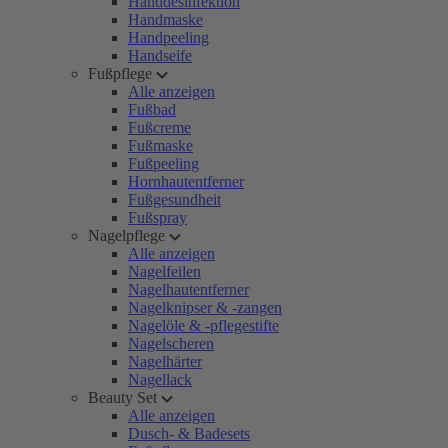
Handdesinfektion
Handmaske
Handpeeling
Handseife
Fußpflege
Alle anzeigen
Fußbad
Fußcreme
Fußmaske
Fußpeeling
Hornhautentferner
Fußgesundheit
Fußspray
Nagelpflege
Alle anzeigen
Nagelfeilen
Nagelhautentferner
Nagelknipser & -zangen
Nagelöle & -pflegestifte
Nagelscheren
Nagelhärter
Nagellack
Beauty Set
Alle anzeigen
Dusch- & Badesets