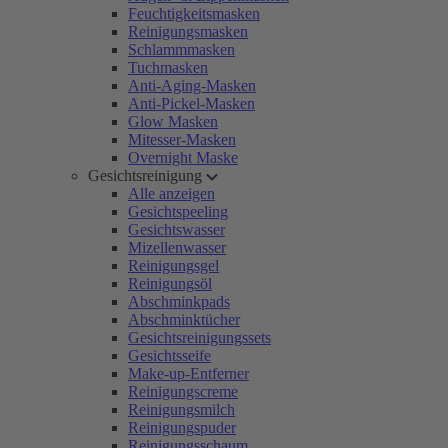
Feuchtigkeitsmasken
Reinigungsmasken
Schlammmasken
Tuchmasken
Anti-Aging-Masken
Anti-Pickel-Masken
Glow Masken
Mitesser-Masken
Overnight Maske
Gesichtsreinigung
Alle anzeigen
Gesichtspeeling
Gesichtswasser
Mizellenwasser
Reinigungsgel
Reinigungsöl
Abschminkpads
Abschminktücher
Gesichtsreinigungssets
Gesichtsseife
Make-up-Entferner
Reinigungscreme
Reinigungsmilch
Reinigungspuder
Reinigungsschaum