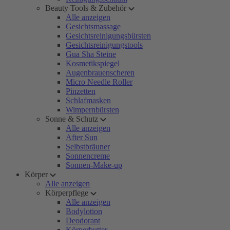
Beauty Tools & Zubehör
Alle anzeigen
Gesichtsmassage
Gesichtsreinigungsbürsten
Gesichtsreinigungstools
Gua Sha Steine
Kosmetikspiegel
Augenbrauenscheren
Micro Needle Roller
Pinzetten
Schlafmasken
Wimpernbürsten
Sonne & Schutz
Alle anzeigen
After Sun
Selbstbräuner
Sonnencreme
Sonnen-Make-up
Körper
Alle anzeigen
Körperpflege
Alle anzeigen
Bodylotion
Deodorant
Körperbutter