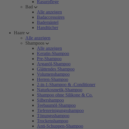
Rasurpflege
Bad
Alle anzeigen
Badaccessoires
Bademäntel
Handtücher
Haare
Alle anzeigen
Shampoos
Alle anzeigen
Keratin-Shampoo
Pre-Shampoo
Arganöl-Shampoo
Glättendes Shampoo
Volumenshampoo
Herren-Shampoo
2-in-1-Shampoo & -Conditioner
Naturkosmetik-Shampoo
Shampoo ohne Silikone & Co.
Silbershampoo
Teebaumöl-Shampoo
Tiefenreinigungsshampoo
Tönungsshampoo
Trockenshampoo
Anti-Schuppen-Shampoo