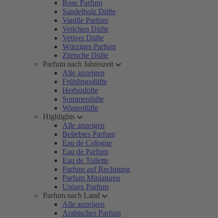
Rose Parfum
Sandelholz Düfte
Vanille Parfum
Veilchen Düfte
Vetiver Düfte
Würziges Parfum
Zitrische Düfte
Parfum nach Jahreszeit
Alle anzeigen
Frühlingsdüfte
Herbstdüfte
Sommerdüfte
Winterdüfte
Highlights
Alle anzeigen
Beliebtes Parfum
Eau de Cologne
Eau de Parfum
Eau de Toilette
Parfum auf Rechnung
Parfum Miniaturen
Unisex Parfum
Parfum nach Land
Alle anzeigen
Arabisches Parfum