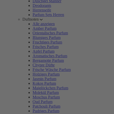
Duschgel Männer
Deodorants
Herrenseife
Parfum Sets Herren
Duftnoten
Alle anzeigen
Amber Parfum
Orientalisches Parfum
Blumiges Parfum
Fruchtiges Parfum
Frisches Parfum
Apfel Parfum
Aromatisches Parfum
Bergamotte Parfum
Chypre Düfte
Frische Wäsche Parfum
Holziges Parfum
Jasmin Parfum
Kokos Parfum
Maiglöckchen Parfum
Molekül Parfum
Moschus Parfum
Oud Parfum
Patchouli Parfum
Pudriges Parfum