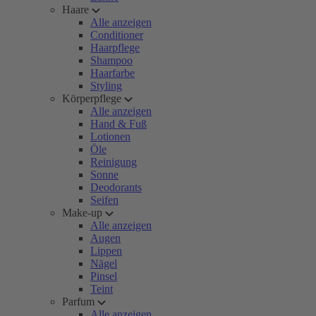
Haare
Alle anzeigen
Conditioner
Haarpflege
Shampoo
Haarfarbe
Styling
Körperpflege
Alle anzeigen
Hand & Fuß
Lotionen
Öle
Reinigung
Sonne
Deodorants
Seifen
Make-up
Alle anzeigen
Augen
Lippen
Nägel
Pinsel
Teint
Parfum
Alle anzeigen