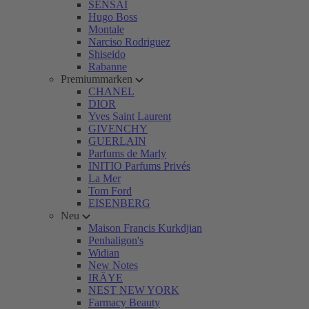
SENSAI
Hugo Boss
Montale
Narciso Rodriguez
Shiseido
Rabanne
Premiummarken
CHANEL
DIOR
Yves Saint Laurent
GIVENCHY
GUERLAIN
Parfums de Marly
INITIO Parfums Privés
La Mer
Tom Ford
EISENBERG
Neu
Maison Francis Kurkdjian
Penhaligon's
Widian
New Notes
IRÄYE
NEST NEW YORK
Farmacy Beauty