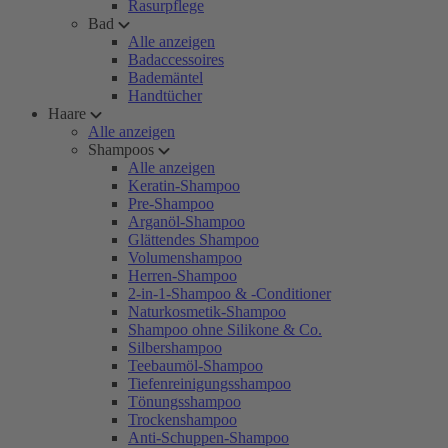
Rasurpflege
Bad
Alle anzeigen
Badaccessoires
Bademäntel
Handtücher
Haare
Alle anzeigen
Shampoos
Alle anzeigen
Keratin-Shampoo
Pre-Shampoo
Arganöl-Shampoo
Glättendes Shampoo
Volumenshampoo
Herren-Shampoo
2-in-1-Shampoo & -Conditioner
Naturkosmetik-Shampoo
Shampoo ohne Silikone & Co.
Silbershampoo
Teebaumöl-Shampoo
Tiefenreinigungsshampoo
Tönungsshampoo
Trockenshampoo
Anti-Schuppen-Shampoo