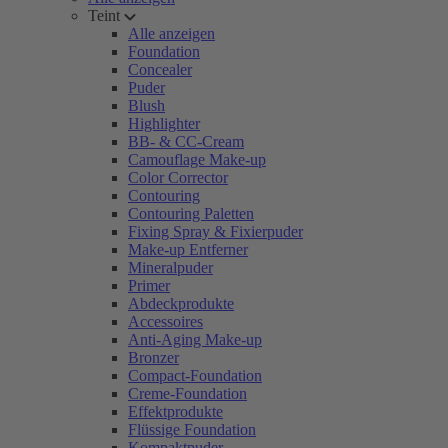
Teint
Alle anzeigen
Foundation
Concealer
Puder
Blush
Highlighter
BB- & CC-Cream
Camouflage Make-up
Color Corrector
Contouring
Contouring Paletten
Fixing Spray & Fixierpuder
Make-up Entferner
Mineralpuder
Primer
Abdeckprodukte
Accessoires
Anti-Aging Make-up
Bronzer
Compact-Foundation
Creme-Foundation
Effektprodukte
Flüssige Foundation
Kompaktpuder