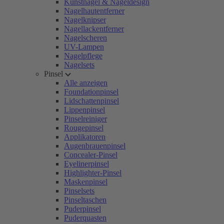
Kunstnägel & Nageldesign
Nagelhautentferner
Nagelknipser
Nagellackentferner
Nagelscheren
UV-Lampen
Nagelpflege
Nagelsets
Pinsel
Alle anzeigen
Foundationpinsel
Lidschattenpinsel
Lippenpinsel
Pinselreiniger
Rougepinsel
Applikatoren
Augenbrauenpinsel
Concealer-Pinsel
Eyelinerpinsel
Highlighter-Pinsel
Maskenpinsel
Pinselsets
Pinseltaschen
Puderpinsel
Puderquasten