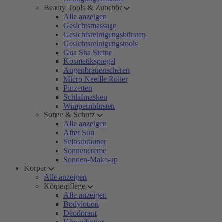
Beauty Tools & Zubehör
Alle anzeigen
Gesichtsmassage
Gesichtsreinigungsbürsten
Gesichtsreinigungstools
Gua Sha Steine
Kosmetikspiegel
Augenbrauenscheren
Micro Needle Roller
Pinzetten
Schlafmasken
Wimpernbürsten
Sonne & Schutz
Alle anzeigen
After Sun
Selbstbräuner
Sonnencreme
Sonnen-Make-up
Körper
Alle anzeigen
Körperpflege
Alle anzeigen
Bodylotion
Deodorant
Körperbutter