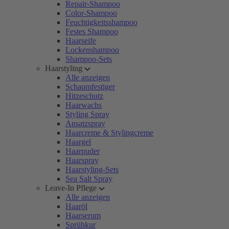
Repair-Shampoo
Color-Shampoo
Feuchtigkeitsshampoo
Festes Shampoo
Haarseife
Lockenshampoo
Shampoo-Sets
Haarstyling
Alle anzeigen
Schaumfestiger
Hitzeschutz
Haarwachs
Styling Spray
Ansatzspray
Haarcreme & Stylingcreme
Haargel
Haarpuder
Haarspray
Haarstyling-Sets
Sea Salt Spray
Leave-In Pflege
Alle anzeigen
Haaröl
Haarserum
Sprühkur