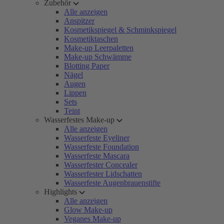
Zubehör
Alle anzeigen
Anspitzer
Kosmetikspiegel & Schminkspiegel
Kosmetiktaschen
Make-up Leerpaletten
Make-up Schwämme
Blotting Paper
Nägel
Augen
Lippen
Sets
Teint
Wasserfestes Make-up
Alle anzeigen
Wasserfeste Eyeliner
Wasserfeste Foundation
Wasserfeste Mascara
Wasserfester Concealer
Wasserfester Lidschatten
Wasserfeste Augenbrauenstifte
Highlights
Alle anzeigen
Glow Make-up
Veganes Make-up