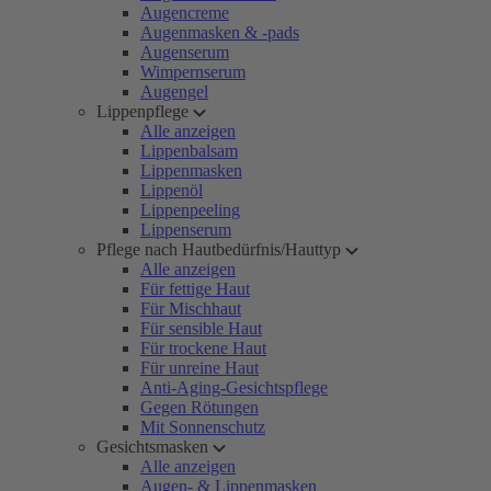
Augencreme
Augenmasken & -pads
Augenserum
Wimpernserum
Augengel
Lippenpflege
Alle anzeigen
Lippenbalsam
Lippenmasken
Lippenöl
Lippenpeeling
Lippenserum
Pflege nach Hautbedürfnis/Hauttyp
Alle anzeigen
Für fettige Haut
Für Mischhaut
Für sensible Haut
Für trockene Haut
Für unreine Haut
Anti-Aging-Gesichtspflege
Gegen Rötungen
Mit Sonnenschutz
Gesichtsmasken
Alle anzeigen
Augen- & Lippenmasken