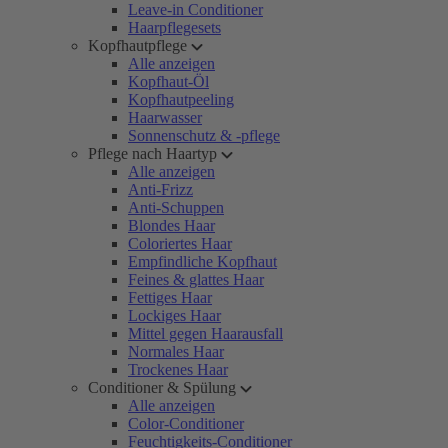
Leave-in Conditioner
Haarpflegesets
Kopfhautpflege
Alle anzeigen
Kopfhaut-Öl
Kopfhautpeeling
Haarwasser
Sonnenschutz & -pflege
Pflege nach Haartyp
Alle anzeigen
Anti-Frizz
Anti-Schuppen
Blondes Haar
Coloriertes Haar
Empfindliche Kopfhaut
Feines & glattes Haar
Fettiges Haar
Lockiges Haar
Mittel gegen Haarausfall
Normales Haar
Trockenes Haar
Conditioner & Spülung
Alle anzeigen
Color-Conditioner
Feuchtigkeits-Conditioner