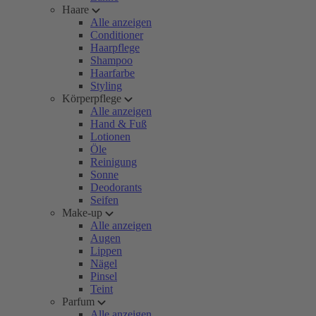
Haare
Alle anzeigen
Conditioner
Haarpflege
Shampoo
Haarfarbe
Styling
Körperpflege
Alle anzeigen
Hand & Fuß
Lotionen
Öle
Reinigung
Sonne
Deodorants
Seifen
Make-up
Alle anzeigen
Augen
Lippen
Nägel
Pinsel
Teint
Parfum
Alle anzeigen