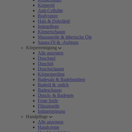
Körperöl
Anti-Cellulite
Bodyspray
Hals & Dekolleté
Intimpflege
Körperschaum
Massageöle & ätherische Öle
Sauna-Öl & -Aufguss
Körperreinigung
Alle anzeigen
Duschgel
Duschöl
Duschschaum
Körperpeeling
Badesalz & Badebomben
Badeöl & -milch
Badeschaum
Dusch- & Badesets
Feste Seife
Flüssigseife
Intimreinigung
Handpflege
Alle anzeigen
Handcreme