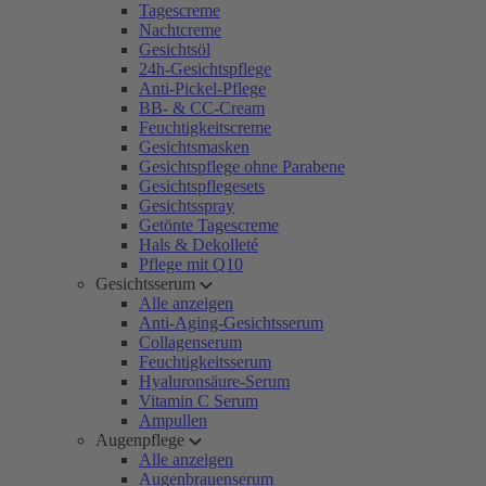
Tagescreme
Nachtcreme
Gesichtsöl
24h-Gesichtspflege
Anti-Pickel-Pflege
BB- & CC-Cream
Feuchtigkeitscreme
Gesichtsmasken
Gesichtspflege ohne Parabene
Gesichtspflegesets
Gesichtsspray
Getönte Tagescreme
Hals & Dekolleté
Pflege mit Q10
Gesichtsserum
Alle anzeigen
Anti-Aging-Gesichtsserum
Collagenserum
Feuchtigkeitsserum
Hyaluronsäure-Serum
Vitamin C Serum
Ampullen
Augenpflege
Alle anzeigen
Augenbrauenserum