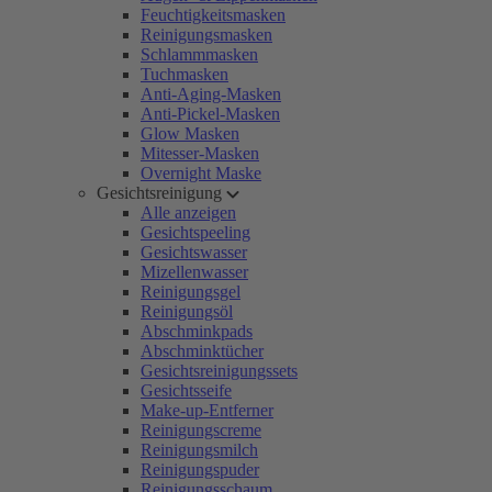
Feuchtigkeitsmasken
Reinigungsmasken
Schlammmasken
Tuchmasken
Anti-Aging-Masken
Anti-Pickel-Masken
Glow Masken
Mitesser-Masken
Overnight Maske
Gesichtsreinigung
Alle anzeigen
Gesichtspeeling
Gesichtswasser
Mizellenwasser
Reinigungsgel
Reinigungsöl
Abschminkpads
Abschminktücher
Gesichtsreinigungssets
Gesichtsseife
Make-up-Entferner
Reinigungscreme
Reinigungsmilch
Reinigungspuder
Reinigungsschaum