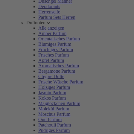
Duschgel Männer
Deodorants
Herrenseife
Parfum Sets Herren
Duftnoten
Alle anzeigen
Amber Parfum
Orientalisches Parfum
Blumiges Parfum
Fruchtiges Parfum
Frisches Parfum
Apfel Parfum
Aromatisches Parfum
Bergamotte Parfum
Chypre Düfte
Frische Wäsche Parfum
Holziges Parfum
Jasmin Parfum
Kokos Parfum
Maiglöckchen Parfum
Molekül Parfum
Moschus Parfum
Oud Parfum
Patchouli Parfum
Pudriges Parfum