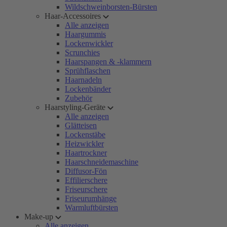
Wildschweinborsten-Bürsten
Haar-Accessoires
Alle anzeigen
Haargummis
Lockenwickler
Scrunchies
Haarspangen & -klammern
Sprühflaschen
Haarnadeln
Lockenbänder
Zubehör
Haarstyling-Geräte
Alle anzeigen
Glätteisen
Lockenstäbe
Heizwickler
Haartrockner
Haarschneidemaschine
Diffusor-Fön
Effilierschere
Friseurschere
Friseurumhänge
Warmluftbürsten
Make-up
Alle anzeigen