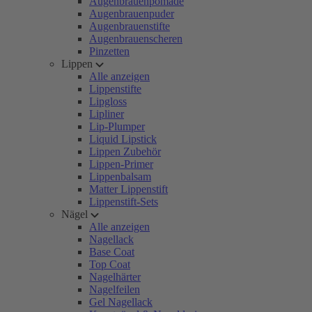
Augenbrauenpomade
Augenbrauenpuder
Augenbrauenstifte
Augenbrauenscheren
Pinzetten
Lippen
Alle anzeigen
Lippenstifte
Lipgloss
Lipliner
Lip-Plumper
Liquid Lipstick
Lippen Zubehör
Lippen-Primer
Lippenbalsam
Matter Lippenstift
Lippenstift-Sets
Nägel
Alle anzeigen
Nagellack
Base Coat
Top Coat
Nagelhärter
Nagelfeilen
Gel Nagellack