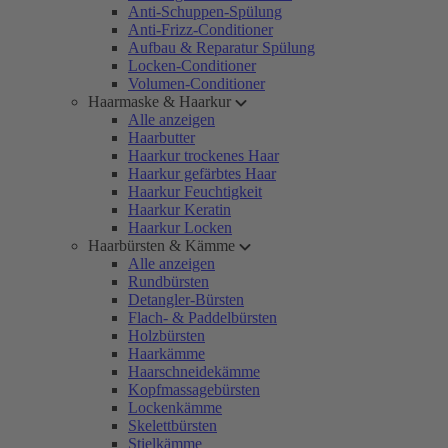
Anti-Schuppen-Spülung
Anti-Frizz-Conditioner
Aufbau & Reparatur Spülung
Locken-Conditioner
Volumen-Conditioner
Haarmaske & Haarkur
Alle anzeigen
Haarbutter
Haarkur trockenes Haar
Haarkur gefärbtes Haar
Haarkur Feuchtigkeit
Haarkur Keratin
Haarkur Locken
Haarbürsten & Kämme
Alle anzeigen
Rundbürsten
Detangler-Bürsten
Flach- & Paddelbürsten
Holzbürsten
Haarkämme
Haarschneidekämme
Kopfmassagebürsten
Lockenkämme
Skelettbürsten
Stielkämme