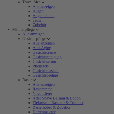
Travel Size
Alle anzeigen
Augen
Augenbrauen
Teint
Zubehör
Männerpflege
Alle anzeigen
Gesichtspflege
Alle anzeigen
Anti-Aging
Gesichtscreme
Gesichtsreinigung
Gesichtsserum
Pflegesets
Gesichtsmasken
Gesichtspeeling
Rasur
Alle anzeigen
Rasiercreme
Nassrasierer
After Shave Balsam & Lotion
Elektrische Rasierer & Trimmer
Rasierhobel & Zubehör
Herrenrasierer