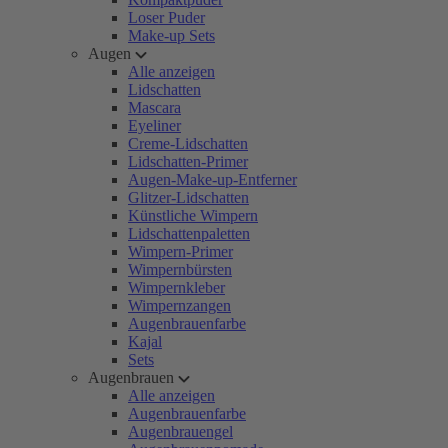
Loser Puder
Make-up Sets
Augen
Alle anzeigen
Lidschatten
Mascara
Eyeliner
Creme-Lidschatten
Lidschatten-Primer
Augen-Make-up-Entferner
Glitzer-Lidschatten
Künstliche Wimpern
Lidschattenpaletten
Wimpern-Primer
Wimpernbürsten
Wimpernkleber
Wimpernzangen
Augenbrauenfarbe
Kajal
Sets
Augenbrauen
Alle anzeigen
Augenbrauenfarbe
Augenbrauengel