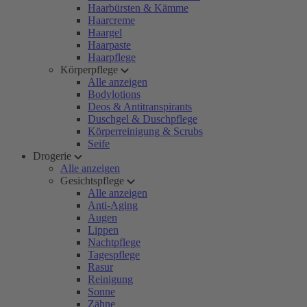
Haarbürsten & Kämme
Haarcreme
Haargel
Haarpaste
Haarpflege
Körperpflege
Alle anzeigen
Bodylotions
Deos & Antitranspirants
Duschgel & Duschpflege
Körperreinigung & Scrubs
Seife
Drogerie
Alle anzeigen
Gesichtspflege
Alle anzeigen
Anti-Aging
Augen
Lippen
Nachtpflege
Tagespflege
Rasur
Reinigung
Sonne
Zähne