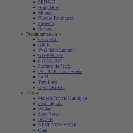
SENSAI
Hugo Boss
Montale
Narciso Rodriguez
Shiseido
Rabanne
Premiummarken
CHANEL
DIOR
Yves Saint Laurent
GIVENCHY
GUERLAIN
Parfums de Marly
INITIO Parfums Privés
La Mer
Tom Ford
EISENBERG
Neu
Maison Francis Kurkdjian
Penhaligon's
Widian
New Notes
IRÄYE
NEST NEW YORK
Ouai