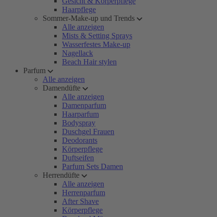
Gesicht & Körperpflege
Haarpflege
Sommer-Make-up und Trends
Alle anzeigen
Mists & Setting Sprays
Wasserfestes Make-up
Nagellack
Beach Hair stylen
Parfum
Alle anzeigen
Damendüfte
Alle anzeigen
Damenparfum
Haarparfum
Bodyspray
Duschgel Frauen
Deodorants
Körperpflege
Duftseifen
Parfum Sets Damen
Herrendüfte
Alle anzeigen
Herrenparfum
After Shave
Körperpflege