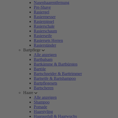
Nasenhaarentfernung
Pre-Shave
Rasiergel
Rasiermesser
Rasierpinsel
Rasierschale
Rasierschaum
Rasierseife
Rasiersets Herren
Rasierständer
Bartpflege
Alle anzeigen
Bartbalsam
Bartkämme & Bartbürsten
Bartöle
Bartschneider & Barttrimmer
Bartseife & Bartshampoo
Bartpflegesets
Bartscheren
Haare
Alle anzeigen
Shampoo
Pomade
Haarstyling
Haarausfall & Haarwuchs