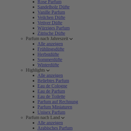
Rose Parfum
Sandelholz Düfte
Vanille Parfum
Veilchen Düfte
Vetiver Düfte
Würziges Parfum
Zitrische Düfte
Parfum nach Jahreszeit
Alle anzeigen
Frühlingsdüfte
Herbstdüfte
Sommerdüfte
Winterdüfte
Highlights
Alle anzeigen
Beliebtes Parfum
Eau de Cologne
Eau de Parfum
Eau de Toilette
Parfum auf Rechnung
Parfum Miniaturen
Unisex Parfum
Parfum nach Land
Alle anzeigen
Arabisches Parfum