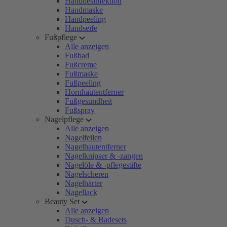
Handdesinfektion
Handmaske
Handpeeling
Handseife
Fußpflege
Alle anzeigen
Fußbad
Fußcreme
Fußmaske
Fußpeeling
Hornhautentferner
Fußgesundheit
Fußspray
Nagelpflege
Alle anzeigen
Nagelfeilen
Nagelhautentferner
Nagelknipser & -zangen
Nagelöle & -pflegestifte
Nagelscheren
Nagelhärter
Nagellack
Beauty Set
Alle anzeigen
Dusch- & Badesets