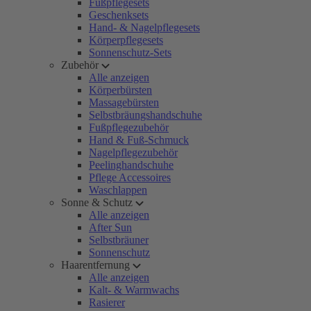
Fußpflegesets
Geschenksets
Hand- & Nagelpflegesets
Körperpflegesets
Sonnenschutz-Sets
Zubehör
Alle anzeigen
Körperbürsten
Massagebürsten
Selbstbräungshandschuhe
Fußpflegezubehör
Hand & Fuß-Schmuck
Nagelpflegezubehör
Peelinghandschuhe
Pflege Accessoires
Waschlappen
Sonne & Schutz
Alle anzeigen
After Sun
Selbstbräuner
Sonnenschutz
Haarentfernung
Alle anzeigen
Kalt- & Warmwachs
Rasierer