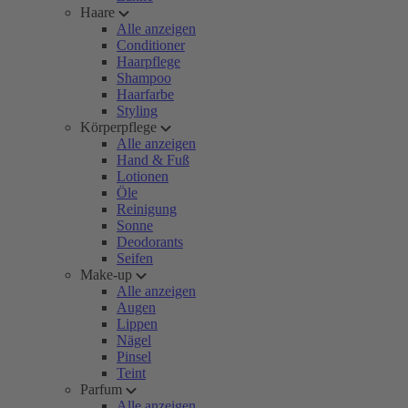
Haare
Alle anzeigen
Conditioner
Haarpflege
Shampoo
Haarfarbe
Styling
Körperpflege
Alle anzeigen
Hand & Fuß
Lotionen
Öle
Reinigung
Sonne
Deodorants
Seifen
Make-up
Alle anzeigen
Augen
Lippen
Nägel
Pinsel
Teint
Parfum
Alle anzeigen