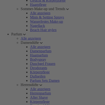
Gesicht & Körperpflege
Haarpflege
Sommer-Make-up und Trends
Alle anzeigen
Mists & Setting Sprays
Wasserfestes Make-up
Nagellack
Beach Hair stylen
Parfum
Alle anzeigen
Damendüfte
Alle anzeigen
Damenparfum
Haarparfum
Bodyspray
Duschgel Frauen
Deodorants
Körperpflege
Duftseifen
Parfum Sets Damen
Herrendüfte
Alle anzeigen
Herrenparfum
After Shave
Körperpflege