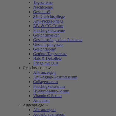
Tagescreme
Nachtcreme
Gesichtsöl
24h-Gesichtspflege
Anti-Pickel-Pflege
BB- & CC-Cream
Feuchtigkeitscreme
Gesichtsmasken
Gesichtspflege ohne Parabene
Gesichtspflegesets
Gesichtsspray
Getönte Tagescreme
Hals & Dekolleté
Pflege mit Q10
Gesichtsserum
Alle anzeigen
Anti-Aging-Gesichtsserum
Collagenserum
Feuchtigkeitsserum
Hyaluronsäure-Serum
Vitamin C Serum
Ampullen
Augenpflege
Alle anzeigen
Augenbrauenserum