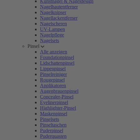
Kunstnägel & Nageldesign
Nagelhautentferner
Nagelknipser
Nagellackentferner
Nagelscheren
UV-Lampen
Nagelpflege
Nagelsets
Pinsel
Alle anzeigen
Foundationpinsel
Lidschattenpinsel
Lippenpinsel
Pinselreiniger
Rougepinsel
Applikatoren
Augenbrauenpinsel
Concealer-Pinsel
Eyelinerpinsel
Highlighter-Pinsel
Maskenpinsel
Pinselsets
Pinseltaschen
Puderpinsel
Puderquasten