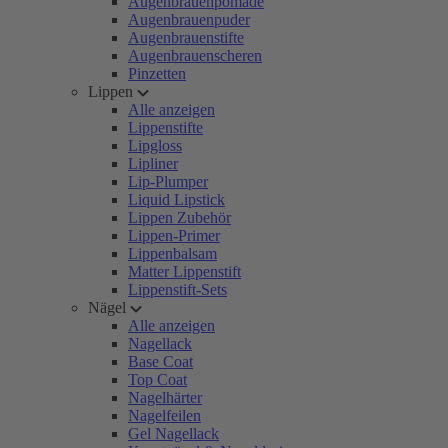
Augenbrauenpomade
Augenbrauenpuder
Augenbrauenstifte
Augenbrauenscheren
Pinzetten
Lippen
Alle anzeigen
Lippenstifte
Lipgloss
Lipliner
Lip-Plumper
Liquid Lipstick
Lippen Zubehör
Lippen-Primer
Lippenbalsam
Matter Lippenstift
Lippenstift-Sets
Nägel
Alle anzeigen
Nagellack
Base Coat
Top Coat
Nagelhärter
Nagelfeilen
Gel Nagellack