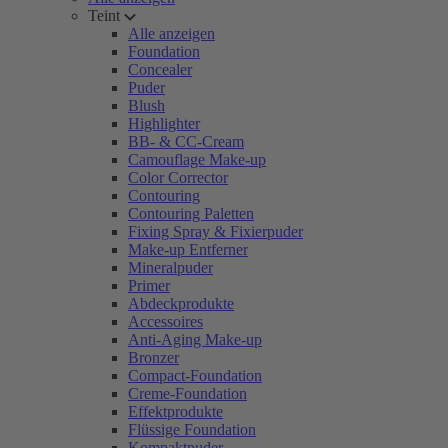
Teint
Alle anzeigen
Foundation
Concealer
Puder
Blush
Highlighter
BB- & CC-Cream
Camouflage Make-up
Color Corrector
Contouring
Contouring Paletten
Fixing Spray & Fixierpuder
Make-up Entferner
Mineralpuder
Primer
Abdeckprodukte
Accessoires
Anti-Aging Make-up
Bronzer
Compact-Foundation
Creme-Foundation
Effektprodukte
Flüssige Foundation
Kompaktpuder