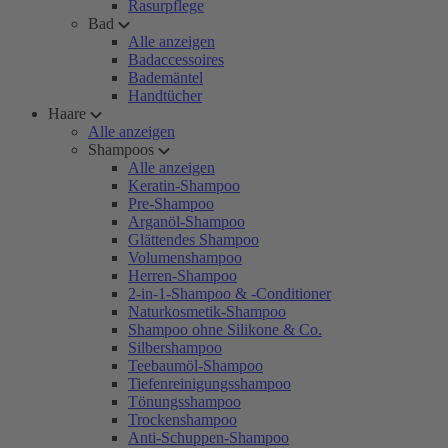
Rasurpflege
Bad
Alle anzeigen
Badaccessoires
Bademäntel
Handtücher
Haare
Alle anzeigen
Shampoos
Alle anzeigen
Keratin-Shampoo
Pre-Shampoo
Arganöl-Shampoo
Glättendes Shampoo
Volumenshampoo
Herren-Shampoo
2-in-1-Shampoo & -Conditioner
Naturkosmetik-Shampoo
Shampoo ohne Silikone & Co.
Silbershampoo
Teebaumöl-Shampoo
Tiefenreinigungsshampoo
Tönungsshampoo
Trockenshampoo
Anti-Schuppen-Shampoo