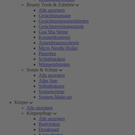
Beauty Tools & Zubehör
Alle anzeigen
Gesichtsmassage
Gesichtsreinigungsbürsten
Gesichtsreinigungstools
Gua Sha Steine
Kosmetikspiegel
Augenbrauenscheren
Micro Needle Roller
Pinzetten
Schlafmasken
Wimpernbürsten
Sonne & Schutz
Alle anzeigen
After Sun
Selbstbräuner
Sonnencreme
Sonnen-Make-up
Körper
Alle anzeigen
Körperpflege
Alle anzeigen
Bodylotion
Deodorant
Körperbutter