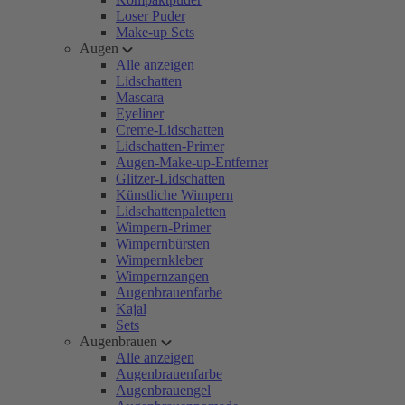
Loser Puder
Make-up Sets
Augen
Alle anzeigen
Lidschatten
Mascara
Eyeliner
Creme-Lidschatten
Lidschatten-Primer
Augen-Make-up-Entferner
Glitzer-Lidschatten
Künstliche Wimpern
Lidschattenpaletten
Wimpern-Primer
Wimpernbürsten
Wimpernkleber
Wimpernzangen
Augenbrauenfarbe
Kajal
Sets
Augenbrauen
Alle anzeigen
Augenbrauenfarbe
Augenbrauengel