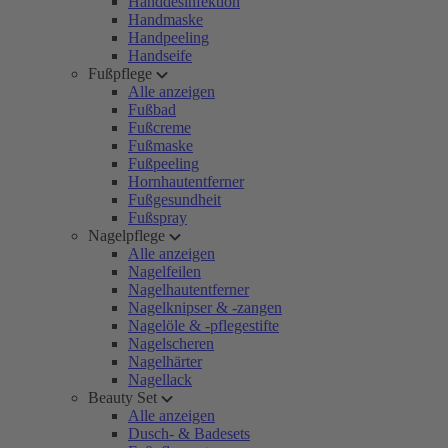
Handdesinfektion
Handmaske
Handpeeling
Handseife
Fußpflege
Alle anzeigen
Fußbad
Fußcreme
Fußmaske
Fußpeeling
Hornhautentferner
Fußgesundheit
Fußspray
Nagelpflege
Alle anzeigen
Nagelfeilen
Nagelhautentferner
Nagelknipser & -zangen
Nagelöle & -pflegestifte
Nagelscheren
Nagelhärter
Nagellack
Beauty Set
Alle anzeigen
Dusch- & Badesets