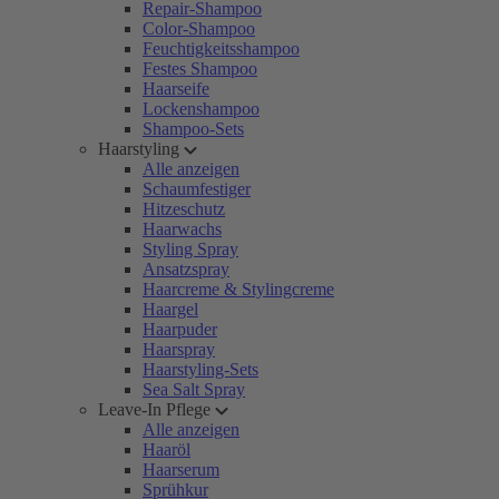
Repair-Shampoo
Color-Shampoo
Feuchtigkeitsshampoo
Festes Shampoo
Haarseife
Lockenshampoo
Shampoo-Sets
Haarstyling
Alle anzeigen
Schaumfestiger
Hitzeschutz
Haarwachs
Styling Spray
Ansatzspray
Haarcreme & Stylingcreme
Haargel
Haarpuder
Haarspray
Haarstyling-Sets
Sea Salt Spray
Leave-In Pflege
Alle anzeigen
Haaröl
Haarserum
Sprühkur