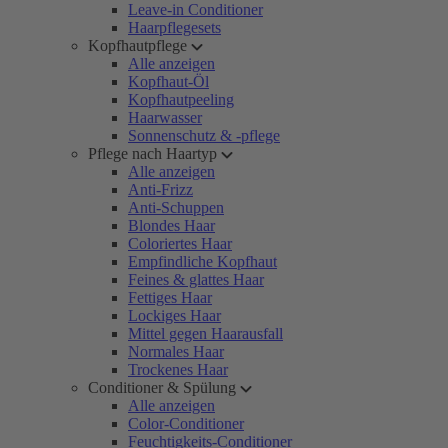
Leave-in Conditioner
Haarpflegesets
Kopfhautpflege
Alle anzeigen
Kopfhaut-Öl
Kopfhautpeeling
Haarwasser
Sonnenschutz & -pflege
Pflege nach Haartyp
Alle anzeigen
Anti-Frizz
Anti-Schuppen
Blondes Haar
Coloriertes Haar
Empfindliche Kopfhaut
Feines & glattes Haar
Fettiges Haar
Lockiges Haar
Mittel gegen Haarausfall
Normales Haar
Trockenes Haar
Conditioner & Spülung
Alle anzeigen
Color-Conditioner
Feuchtigkeits-Conditioner