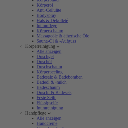
Körperöl
Anti-Cellulite
Bodyspray
Hals & Dekolleté
Intimpflege
Körperschaum
Massageöle & ätherische Öle
Sauna-Öl & -Aufguss
Körperreinigung
Alle anzeigen
Duschgel
Duschöl
Duschschaum
Körperpeeling
Badesalz & Badebomben
Badeöl & -milch
Badeschaum
Dusch- & Badesets
Feste Seife
Flüssigseife
Intimreinigung
Handpflege
Alle anzeigen
Handcreme