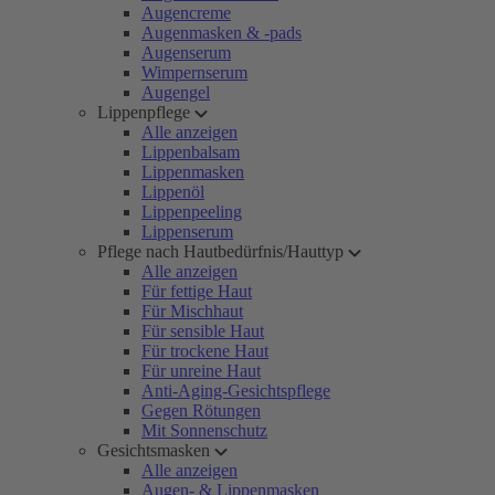
Augencreme
Augenmasken & -pads
Augenserum
Wimpernserum
Augengel
Lippenpflege
Alle anzeigen
Lippenbalsam
Lippenmasken
Lippenöl
Lippenpeeling
Lippenserum
Pflege nach Hautbedürfnis/Hauttyp
Alle anzeigen
Für fettige Haut
Für Mischhaut
Für sensible Haut
Für trockene Haut
Für unreine Haut
Anti-Aging-Gesichtspflege
Gegen Rötungen
Mit Sonnenschutz
Gesichtsmasken
Alle anzeigen
Augen- & Lippenmasken