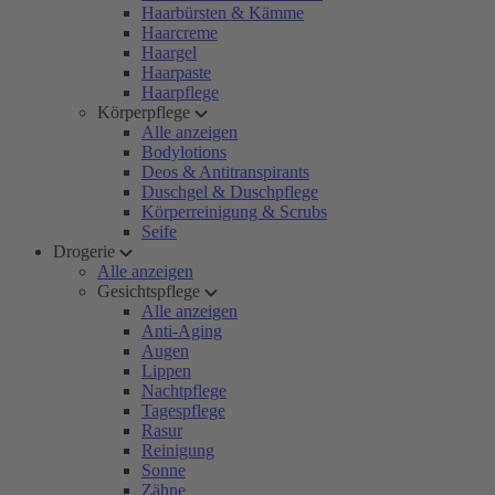
Haarbürsten & Kämme
Haarcreme
Haargel
Haarpaste
Haarpflege
Körperpflege
Alle anzeigen
Bodylotions
Deos & Antitranspirants
Duschgel & Duschpflege
Körperreinigung & Scrubs
Seife
Drogerie
Alle anzeigen
Gesichtspflege
Alle anzeigen
Anti-Aging
Augen
Lippen
Nachtpflege
Tagespflege
Rasur
Reinigung
Sonne
Zähne