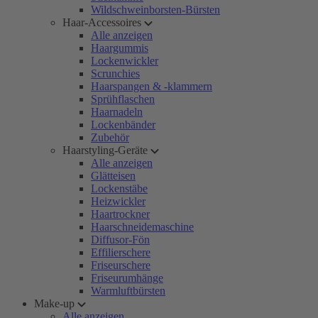
Wildschweinborsten-Bürsten
Haar-Accessoires
Alle anzeigen
Haargummis
Lockenwickler
Scrunchies
Haarspangen & -klammern
Sprühflaschen
Haarnadeln
Lockenbänder
Zubehör
Haarstyling-Geräte
Alle anzeigen
Glätteisen
Lockenstäbe
Heizwickler
Haartrockner
Haarschneidemaschine
Diffusor-Fön
Effilierschere
Friseurschere
Friseurumhänge
Warmluftbürsten
Make-up
Alle anzeigen