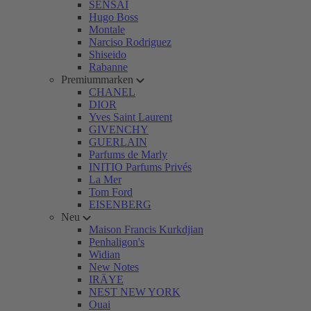
SENSAI
Hugo Boss
Montale
Narciso Rodriguez
Shiseido
Rabanne
Premiummarken
CHANEL
DIOR
Yves Saint Laurent
GIVENCHY
GUERLAIN
Parfums de Marly
INITIO Parfums Privés
La Mer
Tom Ford
EISENBERG
Neu
Maison Francis Kurkdjian
Penhaligon's
Widian
New Notes
IRÄYE
NEST NEW YORK
Ouai