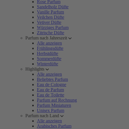
Rose Parfum
Sandelholz Düfte
Vanille Parfum
Veilchen Düfte
Vetiver Düfte
Würziges Parfum
Zitrische Düfte
Parfum nach Jahreszeit
Alle anzeigen
Frühlingsdüfte
Herbstdüfte
Sommerdüfte
Winterdüfte
Highlights
Alle anzeigen
Beliebtes Parfum
Eau de Cologne
Eau de Parfum
Eau de Toilette
Parfum auf Rechnung
Parfum Miniaturen
Unisex Parfum
Parfum nach Land
Alle anzeigen
Arabisches Parfum