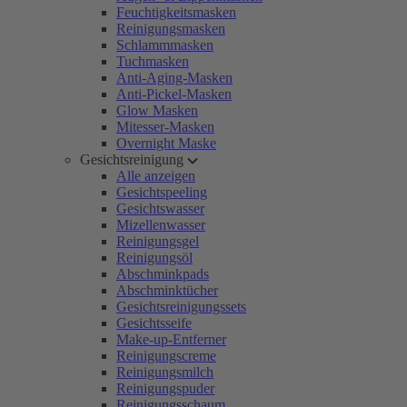
Feuchtigkeitsmasken
Reinigungsmasken
Schlammmasken
Tuchmasken
Anti-Aging-Masken
Anti-Pickel-Masken
Glow Masken
Mitesser-Masken
Overnight Maske
Gesichtsreinigung
Alle anzeigen
Gesichtspeeling
Gesichtswasser
Mizellenwasser
Reinigungsgel
Reinigungsöl
Abschminkpads
Abschminktücher
Gesichtsreinigungssets
Gesichtsseife
Make-up-Entferner
Reinigungscreme
Reinigungsmilch
Reinigungspuder
Reinigungsschaum