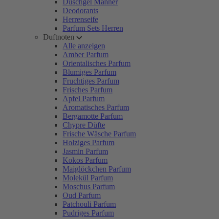
Duschgel Männer
Deodorants
Herrenseife
Parfum Sets Herren
Duftnoten
Alle anzeigen
Amber Parfum
Orientalisches Parfum
Blumiges Parfum
Fruchtiges Parfum
Frisches Parfum
Apfel Parfum
Aromatisches Parfum
Bergamotte Parfum
Chypre Düfte
Frische Wäsche Parfum
Holziges Parfum
Jasmin Parfum
Kokos Parfum
Maiglöckchen Parfum
Molekül Parfum
Moschus Parfum
Oud Parfum
Patchouli Parfum
Pudriges Parfum