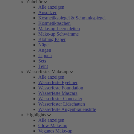
Zubehör
Alle anzeigen
Anspitzer
Kosmetikspiegel & Schminkspiegel
Kosmetiktaschen
Make-up Leerpaletten
Make-up Schwämme
Blotting Paper
Nägel
Augen
Lippen
Sets
Teint
Wasserfestes Make-up
Alle anzeigen
Wasserfeste Eyeliner
Wasserfeste Foundation
Wasserfeste Mascara
Wasserfester Concealer
Wasserfester Lidschatten
Wasserfeste Augenbrauenstifte
Highlights
Alle anzeigen
Glow Make-up
Veganes Make-up