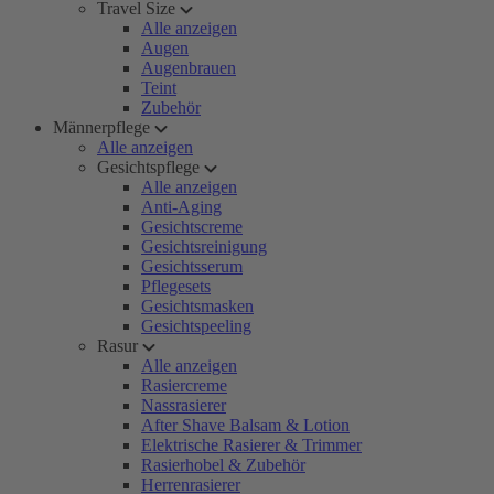
Travel Size
Alle anzeigen
Augen
Augenbrauen
Teint
Zubehör
Männerpflege
Alle anzeigen
Gesichtspflege
Alle anzeigen
Anti-Aging
Gesichtscreme
Gesichtsreinigung
Gesichtsserum
Pflegesets
Gesichtsmasken
Gesichtspeeling
Rasur
Alle anzeigen
Rasiercreme
Nassrasierer
After Shave Balsam & Lotion
Elektrische Rasierer & Trimmer
Rasierhobel & Zubehör
Herrenrasierer