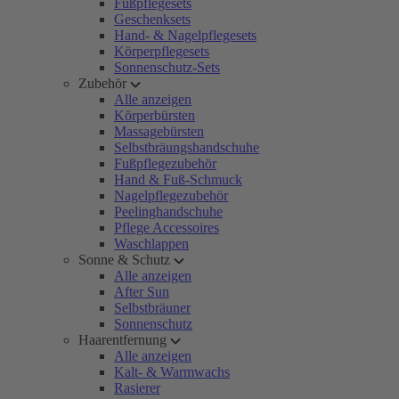
Fußpflegesets
Geschenksets
Hand- & Nagelpflegesets
Körperpflegesets
Sonnenschutz-Sets
Zubehör
Alle anzeigen
Körperbürsten
Massagebürsten
Selbstbräungshandschuhe
Fußpflegezubehör
Hand & Fuß-Schmuck
Nagelpflegezubehör
Peelinghandschuhe
Pflege Accessoires
Waschlappen
Sonne & Schutz
Alle anzeigen
After Sun
Selbstbräuner
Sonnenschutz
Haarentfernung
Alle anzeigen
Kalt- & Warmwachs
Rasierer