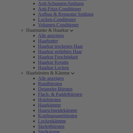
Anti-Schuppen-Spülung
Anti-Frizz-Conditioner
Aufbau & Reparatur Spülung
Locken-Conditioner
Volumen-Conditioner
Haarmaske & Haarkur
Alle anzeigen
Haarbutter
Haarkur trockenes Haar
Haarkur gefärbtes Haar
Haarkur Feuchtigkeit
Haarkur Keratin
Haarkur Locken
Haarbürsten & Kämme
Alle anzeigen
Rundbürsten
Detangler-Bürsten
Flach- & Paddelbürsten
Holzbürsten
Haarkämme
Haarschneidekämme
Kopfmassagebürsten
Lockenkämme
Skelettbürsten
Stielkämme