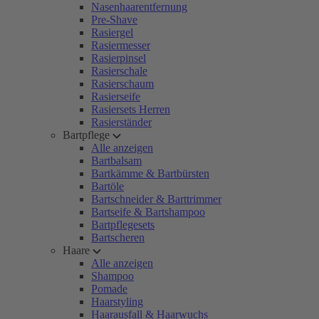
Nasenhaarentfernung
Pre-Shave
Rasiergel
Rasiermesser
Rasierpinsel
Rasierschale
Rasierschaum
Rasierseife
Rasiersets Herren
Rasierständer
Bartpflege
Alle anzeigen
Bartbalsam
Bartkämme & Bartbürsten
Bartöle
Bartschneider & Barttrimmer
Bartseife & Bartshampoo
Bartpflegesets
Bartscheren
Haare
Alle anzeigen
Shampoo
Pomade
Haarstyling
Haarausfall & Haarwuchs