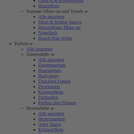
Gesicht & Körperpflege
Haarpflege
Sommer-Make-up und Trends
Alle anzeigen
Mists & Setting Sprays
Wasserfestes Make-up
Nagellack
Beach Hair stylen
Parfum
Alle anzeigen
Damendüfte
Alle anzeigen
Damenparfum
Haarparfum
Bodyspray
Duschgel Frauen
Deodorants
Körperpflege
Duftseifen
Parfum Sets Damen
Herrendüfte
Alle anzeigen
Herrenparfum
After Shave
Körperpflege