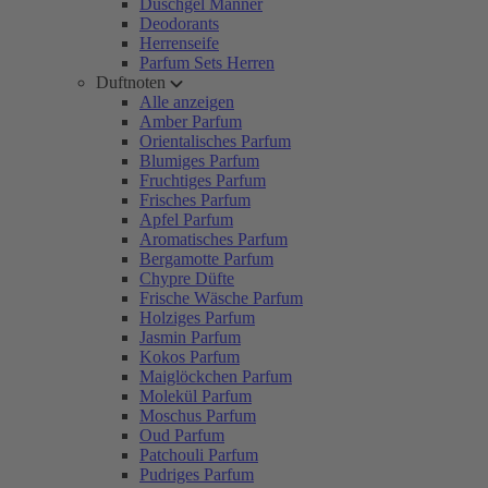
Duschgel Männer
Deodorants
Herrenseife
Parfum Sets Herren
Duftnoten
Alle anzeigen
Amber Parfum
Orientalisches Parfum
Blumiges Parfum
Fruchtiges Parfum
Frisches Parfum
Apfel Parfum
Aromatisches Parfum
Bergamotte Parfum
Chypre Düfte
Frische Wäsche Parfum
Holziges Parfum
Jasmin Parfum
Kokos Parfum
Maiglöckchen Parfum
Molekül Parfum
Moschus Parfum
Oud Parfum
Patchouli Parfum
Pudriges Parfum