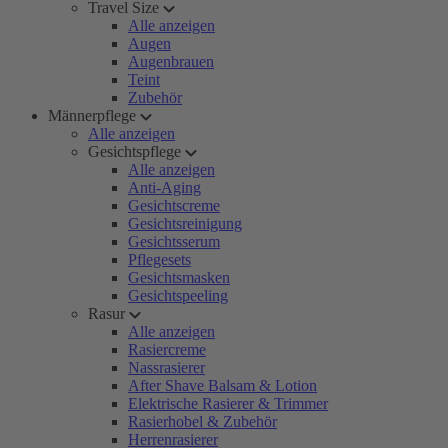
Travel Size
Alle anzeigen
Augen
Augenbrauen
Teint
Zubehör
Männerpflege
Alle anzeigen
Gesichtspflege
Alle anzeigen
Anti-Aging
Gesichtscreme
Gesichtsreinigung
Gesichtsserum
Pflegesets
Gesichtsmasken
Gesichtspeeling
Rasur
Alle anzeigen
Rasiercreme
Nassrasierer
After Shave Balsam & Lotion
Elektrische Rasierer & Trimmer
Rasierhobel & Zubehör
Herrenrasierer