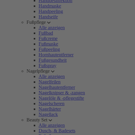
Handdesinfektion
Handmaske
Handpeeling
Handseife
Fußpflege
Alle anzeigen
Fußbad
Fußcreme
Fußmaske
Fußpeeling
Hornhautentferner
Fußgesundheit
Fußspray
Nagelpflege
Alle anzeigen
Nagelfeilen
Nagelhautentferner
Nagelknipser & -zangen
Nagelöle & -pflegestifte
Nagelscheren
Nagelhärter
Nagellack
Beauty Set
Alle anzeigen
Dusch- & Badesets