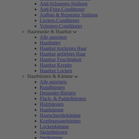
Anti-Schuppen-Spülung
Anti-Frizz-Conditioner
Aufbau & Reparatur Spülung
Locken-Conditioner
Volumen-Conditioner
Haarmaske & Haarkur
Alle anzeigen
Haarbutter
Haarkur trockenes Haar
Haarkur gefärbtes Haar
Haarkur Feuchtigkeit
Haarkur Keratin
Haarkur Locken
Haarbürsten & Kämme
Alle anzeigen
Rundbürsten
Detangler-Bürsten
Flach- & Paddelbürsten
Holzbürsten
Haarkämme
Haarschneidekämme
Kopfmassagebürsten
Lockenkämme
Skelettbürsten
Stielkämme