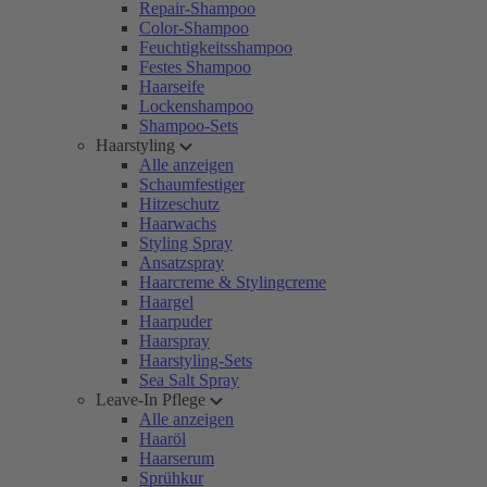
Repair-Shampoo
Color-Shampoo
Feuchtigkeitsshampoo
Festes Shampoo
Haarseife
Lockenshampoo
Shampoo-Sets
Haarstyling
Alle anzeigen
Schaumfestiger
Hitzeschutz
Haarwachs
Styling Spray
Ansatzspray
Haarcreme & Stylingcreme
Haargel
Haarpuder
Haarspray
Haarstyling-Sets
Sea Salt Spray
Leave-In Pflege
Alle anzeigen
Haaröl
Haarserum
Sprühkur