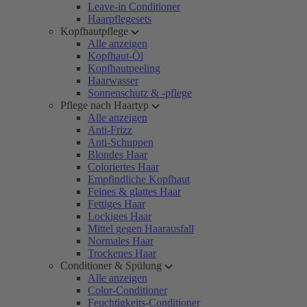
Leave-in Conditioner
Haarpflegesets
Kopfhautpflege
Alle anzeigen
Kopfhaut-Öl
Kopfhautpeeling
Haarwasser
Sonnenschutz & -pflege
Pflege nach Haartyp
Alle anzeigen
Anti-Frizz
Anti-Schuppen
Blondes Haar
Coloriertes Haar
Empfindliche Kopfhaut
Feines & glattes Haar
Fettiges Haar
Lockiges Haar
Mittel gegen Haarausfall
Normales Haar
Trockenes Haar
Conditioner & Spülung
Alle anzeigen
Color-Conditioner
Feuchtigkeits-Conditioner