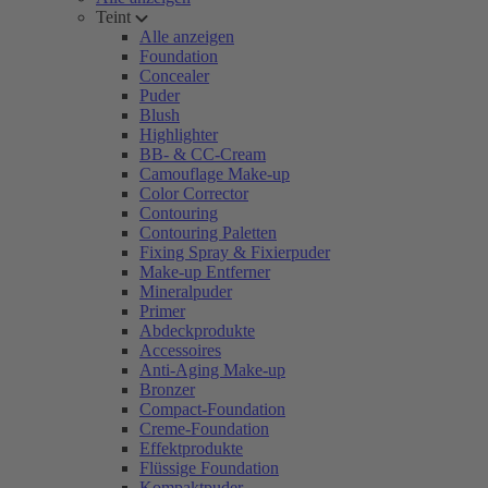
Teint
Alle anzeigen
Foundation
Concealer
Puder
Blush
Highlighter
BB- & CC-Cream
Camouflage Make-up
Color Corrector
Contouring
Contouring Paletten
Fixing Spray & Fixierpuder
Make-up Entferner
Mineralpuder
Primer
Abdeckprodukte
Accessoires
Anti-Aging Make-up
Bronzer
Compact-Foundation
Creme-Foundation
Effektprodukte
Flüssige Foundation
Kompaktpuder