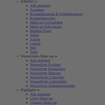
Zubehör
Alle anzeigen
Anspitzer
Kosmetikspiegel & Schminkspiegel
Kosmetiktaschen
Make-up Leerpaletten
Make-up Schwämme
Blotting Paper
Nägel
Augen
Lippen
Sets
Teint
Wasserfestes Make-up
Alle anzeigen
Wasserfeste Eyeliner
Wasserfeste Foundation
Wasserfeste Mascara
Wasserfester Concealer
Wasserfester Lidschatten
Wasserfeste Augenbrauenstifte
Highlights
Alle anzeigen
Glow Make-up
Veganes Make-up