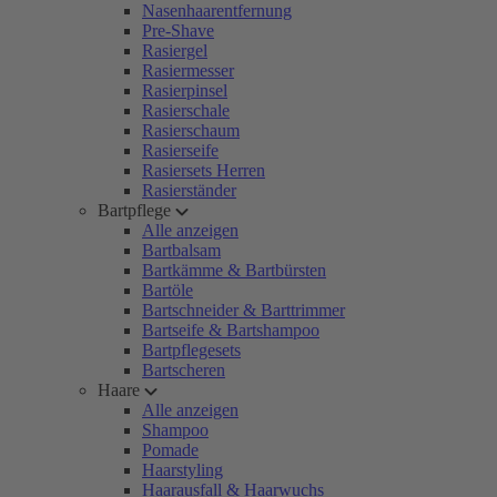
Nasenhaarentfernung
Pre-Shave
Rasiergel
Rasiermesser
Rasierpinsel
Rasierschale
Rasierschaum
Rasierseife
Rasiersets Herren
Rasierständer
Bartpflege
Alle anzeigen
Bartbalsam
Bartkämme & Bartbürsten
Bartöle
Bartschneider & Barttrimmer
Bartseife & Bartshampoo
Bartpflegesets
Bartscheren
Haare
Alle anzeigen
Shampoo
Pomade
Haarstyling
Haarausfall & Haarwuchs