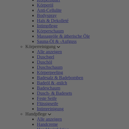
Körperöl
Anti-Cellulite
Bodyspray
Hals & Dekolleté
Intimpflege
Körperschaum
Massageöle & ätherische Öle
Sauna-Öl & -Aufguss
Körperreinigung
Alle anzeigen
Duschgel
Duschöl
Duschschaum
Körperpeeling
Badesalz & Badebomben
Badeöl & -milch
Badeschaum
Dusch- & Badesets
Feste Seife
Flüssigseife
Intimreinigung
Handpflege
Alle anzeigen
Handcreme