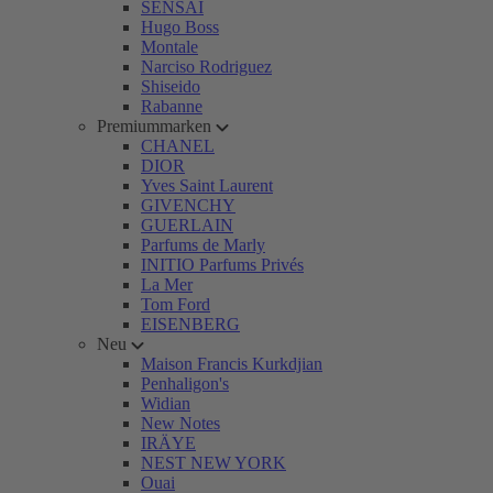
SENSAI
Hugo Boss
Montale
Narciso Rodriguez
Shiseido
Rabanne
Premiummarken
CHANEL
DIOR
Yves Saint Laurent
GIVENCHY
GUERLAIN
Parfums de Marly
INITIO Parfums Privés
La Mer
Tom Ford
EISENBERG
Neu
Maison Francis Kurkdjian
Penhaligon's
Widian
New Notes
IRÄYE
NEST NEW YORK
Ouai