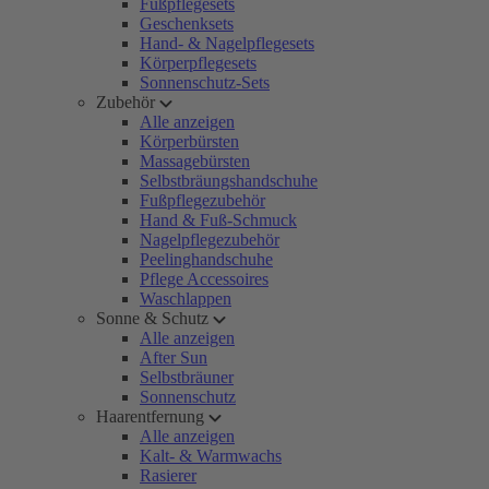
Fußpflegesets
Geschenksets
Hand- & Nagelpflegesets
Körperpflegesets
Sonnenschutz-Sets
Zubehör
Alle anzeigen
Körperbürsten
Massagebürsten
Selbstbräungshandschuhe
Fußpflegezubehör
Hand & Fuß-Schmuck
Nagelpflegezubehör
Peelinghandschuhe
Pflege Accessoires
Waschlappen
Sonne & Schutz
Alle anzeigen
After Sun
Selbstbräuner
Sonnenschutz
Haarentfernung
Alle anzeigen
Kalt- & Warmwachs
Rasierer