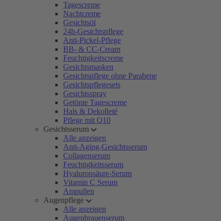
Tagescreme
Nachtcreme
Gesichtsöl
24h-Gesichtspflege
Anti-Pickel-Pflege
BB- & CC-Cream
Feuchtigkeitscreme
Gesichtsmasken
Gesichtspflege ohne Parabene
Gesichtspflegesets
Gesichtsspray
Getönte Tagescreme
Hals & Dekolleté
Pflege mit Q10
Gesichtsserum
Alle anzeigen
Anti-Aging-Gesichtsserum
Collagenserum
Feuchtigkeitsserum
Hyaluronsäure-Serum
Vitamin C Serum
Ampullen
Augenpflege
Alle anzeigen
Augenbrauenserum