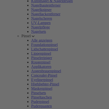
Kunstnägel & Nageldesign
Nagelhautentferner
Nagelknipser
Nagellackentferner
Nagelscheren
UV-Lampen
Nagelpflege
Nagelsets
Pinsel
Alle anzeigen
Foundationpinsel
Lidschattenpinsel
Lippenpinsel
Pinselreiniger
Rougepinsel
Applikatoren
Augenbrauenpinsel
Concealer-Pinsel
Eyelinerpinsel
Highlighter-Pinsel
Maskenpinsel
Pinselsets
Pinseltaschen
Puderpinsel
Puderquasten