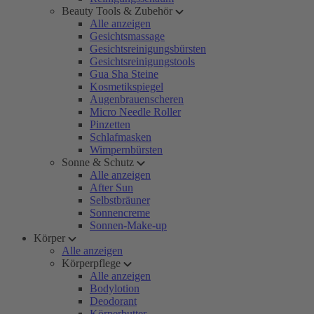
Beauty Tools & Zubehör
Alle anzeigen
Gesichtsmassage
Gesichtsreinigungsbürsten
Gesichtsreinigungstools
Gua Sha Steine
Kosmetikspiegel
Augenbrauenscheren
Micro Needle Roller
Pinzetten
Schlafmasken
Wimpernbürsten
Sonne & Schutz
Alle anzeigen
After Sun
Selbstbräuner
Sonnencreme
Sonnen-Make-up
Körper
Alle anzeigen
Körperpflege
Alle anzeigen
Bodylotion
Deodorant
Körperbutter