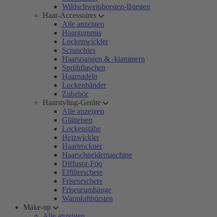
Wildschweinborsten-Bürsten
Haar-Accessoires
Alle anzeigen
Haargummis
Lockenwickler
Scrunchies
Haarspangen & -klammern
Sprühflaschen
Haarnadeln
Lockenbänder
Zubehör
Haarstyling-Geräte
Alle anzeigen
Glätteisen
Lockenstäbe
Heizwickler
Haartrockner
Haarschneidemaschine
Diffusor-Fön
Effilierschere
Friseurschere
Friseurumhänge
Warmluftbürsten
Make-up
Alle anzeigen