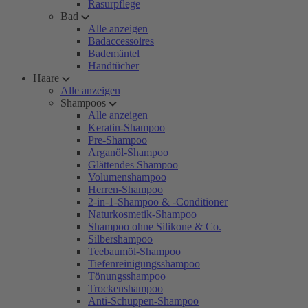
Rasurpflege
Bad
Alle anzeigen
Badaccessoires
Bademäntel
Handtücher
Haare
Alle anzeigen
Shampoos
Alle anzeigen
Keratin-Shampoo
Pre-Shampoo
Arganöl-Shampoo
Glättendes Shampoo
Volumenshampoo
Herren-Shampoo
2-in-1-Shampoo & -Conditioner
Naturkosmetik-Shampoo
Shampoo ohne Silikone & Co.
Silbershampoo
Teebaumöl-Shampoo
Tiefenreinigungsshampoo
Tönungsshampoo
Trockenshampoo
Anti-Schuppen-Shampoo