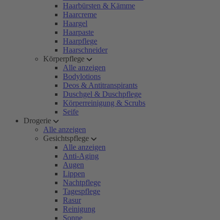
Haarbürsten & Kämme
Haarcreme
Haargel
Haarpaste
Haarpflege
Haarschneider
Körperpflege
Alle anzeigen
Bodylotions
Deos & Antitranspirants
Duschgel & Duschpflege
Körperreinigung & Scrubs
Seife
Drogerie
Alle anzeigen
Gesichtspflege
Alle anzeigen
Anti-Aging
Augen
Lippen
Nachtpflege
Tagespflege
Rasur
Reinigung
Sonne