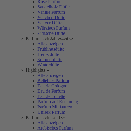
Rose Parfum
Sandelholz Düfte
Vanille Parfum
Veilchen Düfte
Vetiver Düfte
Würziges Parfum
Zitrische Düfte
Parfum nach Jahreszeit
Alle anzeigen
Frühlingsdüfte
Herbstdüfte
Sommerdüfte
Winterdüfte
Highlights
Alle anzeigen
Beliebtes Parfum
Eau de Cologne
Eau de Parfum
Eau de Toilette
Parfum auf Rechnung
Parfum Miniaturen
Unisex Parfum
Parfum nach Land
Alle anzeigen
Arabisches Parfum