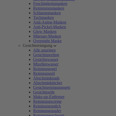
Feuchtigkeitsmasken
Reinigungsmasken
Schlammmasken
Tuchmasken
Anti-Aging-Masken
Anti-Pickel-Masken
Glow Masken
Mitesser-Masken
Overnight Maske
Gesichtsreinigung
Alle anzeigen
Gesichtspeeling
Gesichtswasser
Mizellenwasser
Reinigungsgel
Reinigungsöl
Abschminkpads
Abschminktücher
Gesichtsreinigungssets
Gesichtsseife
Make-up-Entferner
Reinigungscreme
Reinigungsmilch
Reinigungspuder
Reinigungsschaum