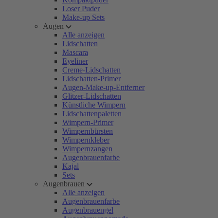
Loser Puder
Make-up Sets
Augen
Alle anzeigen
Lidschatten
Mascara
Eyeliner
Creme-Lidschatten
Lidschatten-Primer
Augen-Make-up-Entferner
Glitzer-Lidschatten
Künstliche Wimpern
Lidschattenpaletten
Wimpern-Primer
Wimpernbürsten
Wimpernkleber
Wimpernzangen
Augenbrauenfarbe
Kajal
Sets
Augenbrauen
Alle anzeigen
Augenbrauenfarbe
Augenbrauengel