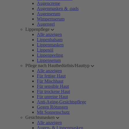
Augencreme
Augenmasken & -pads
Augenserum
Wimpernserum
Augengel
Lippenpflege
Alle anzeigen
Lippenbalsam
Lippenmasken
Lippenöl
Lippenpeeling
Lippenserum
Pflege nach Hautbedürfnis/Hauttyp
Alle anzeigen
Für fettige Haut
Für Mischhaut
Für sensible Haut
Für trockene Haut
Für unreine Haut
Anti-Aging-Gesichtspflege
Gegen Rötungen
Mit Sonnenschutz
Gesichtsmasken
Alle anzeigen
Augen- & Lippenmasken