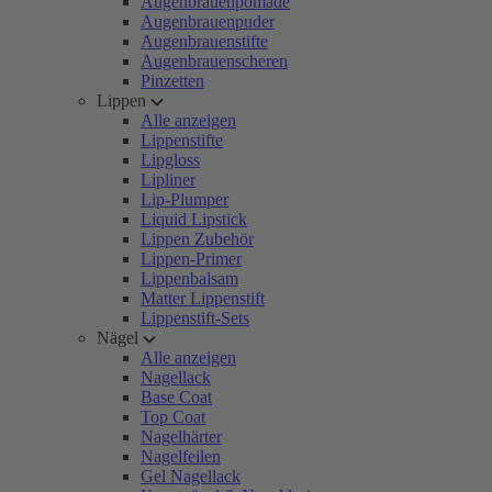
Augenbrauenpomade
Augenbrauenpuder
Augenbrauenstifte
Augenbrauenscheren
Pinzetten
Lippen
Alle anzeigen
Lippenstifte
Lipgloss
Lipliner
Lip-Plumper
Liquid Lipstick
Lippen Zubehör
Lippen-Primer
Lippenbalsam
Matter Lippenstift
Lippenstift-Sets
Nägel
Alle anzeigen
Nagellack
Base Coat
Top Coat
Nagelhärter
Nagelfeilen
Gel Nagellack