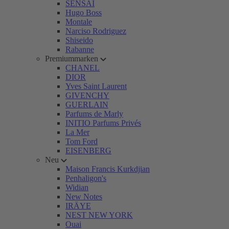
SENSAI
Hugo Boss
Montale
Narciso Rodriguez
Shiseido
Rabanne
Premiummarken
CHANEL
DIOR
Yves Saint Laurent
GIVENCHY
GUERLAIN
Parfums de Marly
INITIO Parfums Privés
La Mer
Tom Ford
EISENBERG
Neu
Maison Francis Kurkdjian
Penhaligon's
Widian
New Notes
IRÄYE
NEST NEW YORK
Ouai