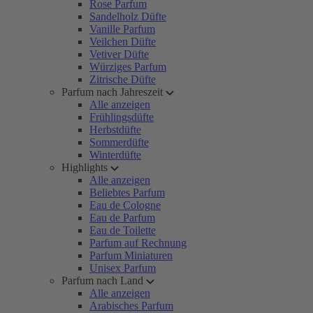
Rose Parfum
Sandelholz Düfte
Vanille Parfum
Veilchen Düfte
Vetiver Düfte
Würziges Parfum
Zitrische Düfte
Parfum nach Jahreszeit
Alle anzeigen
Frühlingsdüfte
Herbstdüfte
Sommerdüfte
Winterdüfte
Highlights
Alle anzeigen
Beliebtes Parfum
Eau de Cologne
Eau de Parfum
Eau de Toilette
Parfum auf Rechnung
Parfum Miniaturen
Unisex Parfum
Parfum nach Land
Alle anzeigen
Arabisches Parfum