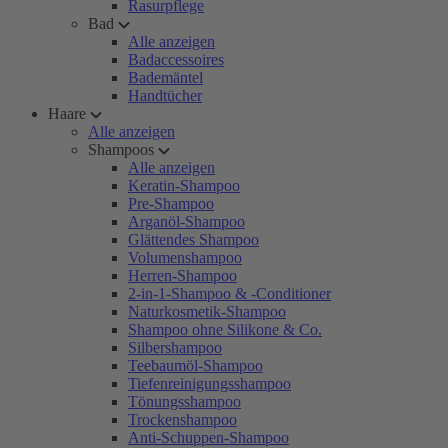
Rasurpflege
Bad
Alle anzeigen
Badaccessoires
Bademäntel
Handtücher
Haare
Alle anzeigen
Shampoos
Alle anzeigen
Keratin-Shampoo
Pre-Shampoo
Arganöl-Shampoo
Glättendes Shampoo
Volumenshampoo
Herren-Shampoo
2-in-1-Shampoo & -Conditioner
Naturkosmetik-Shampoo
Shampoo ohne Silikone & Co.
Silbershampoo
Teebaumöl-Shampoo
Tiefenreinigungsshampoo
Tönungsshampoo
Trockenshampoo
Anti-Schuppen-Shampoo