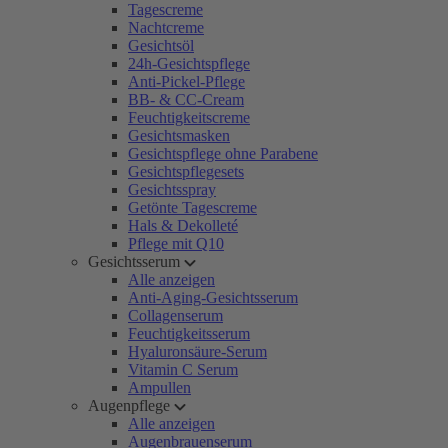
Tagescreme
Nachtcreme
Gesichtsöl
24h-Gesichtspflege
Anti-Pickel-Pflege
BB- & CC-Cream
Feuchtigkeitscreme
Gesichtsmasken
Gesichtspflege ohne Parabene
Gesichtspflegesets
Gesichtsspray
Getönte Tagescreme
Hals & Dekolleté
Pflege mit Q10
Gesichtsserum
Alle anzeigen
Anti-Aging-Gesichtsserum
Collagenserum
Feuchtigkeitsserum
Hyaluronsäure-Serum
Vitamin C Serum
Ampullen
Augenpflege
Alle anzeigen
Augenbrauenserum