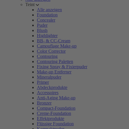
Teint
Alle anzeigen
Foundation
Concealer
Puder
Blush
Highlighter
BB- & CC-Cream
Camouflage Make-up
Color Corrector
Contouring
Contouring Paletten
Fixing Spray & Fixierpuder
Make-up Entferner
Mineralpuder
Primer
Abdeckprodukte
Accessoires
Anti-Aging Make-up
Bronzer
Compact-Foundation
Creme-Foundation
Effektprodukte
Flüssige Foundation
Kompaktpuder