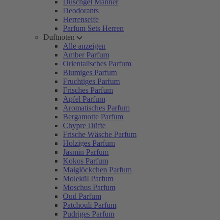
Duschgel Männer
Deodorants
Herrenseife
Parfum Sets Herren
Duftnoten
Alle anzeigen
Amber Parfum
Orientalisches Parfum
Blumiges Parfum
Fruchtiges Parfum
Frisches Parfum
Apfel Parfum
Aromatisches Parfum
Bergamotte Parfum
Chypre Düfte
Frische Wäsche Parfum
Holziges Parfum
Jasmin Parfum
Kokos Parfum
Maiglöckchen Parfum
Molekül Parfum
Moschus Parfum
Oud Parfum
Patchouli Parfum
Pudriges Parfum