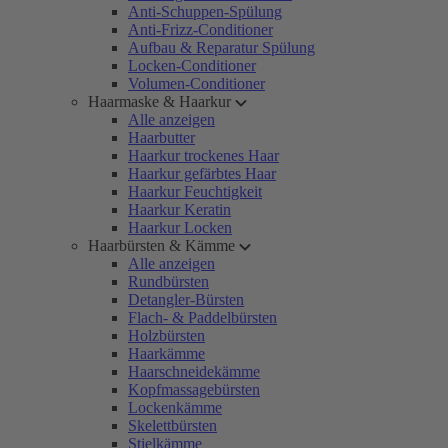
Anti-Schuppen-Spülung
Anti-Frizz-Conditioner
Aufbau & Reparatur Spülung
Locken-Conditioner
Volumen-Conditioner
Haarmaske & Haarkur
Alle anzeigen
Haarbutter
Haarkur trockenes Haar
Haarkur gefärbtes Haar
Haarkur Feuchtigkeit
Haarkur Keratin
Haarkur Locken
Haarbürsten & Kämme
Alle anzeigen
Rundbürsten
Detangler-Bürsten
Flach- & Paddelbürsten
Holzbürsten
Haarkämme
Haarschneidekämme
Kopfmassagebürsten
Lockenkämme
Skelettbürsten
Stielkämme