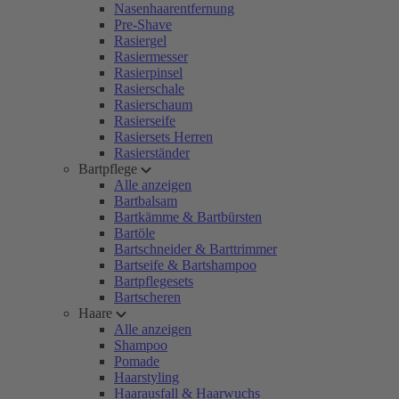
Nasenhaarentfernung
Pre-Shave
Rasiergel
Rasiermesser
Rasierpinsel
Rasierschale
Rasierschaum
Rasierseife
Rasiersets Herren
Rasierständer
Bartpflege
Alle anzeigen
Bartbalsam
Bartkämme & Bartbürsten
Bartöle
Bartschneider & Barttrimmer
Bartseife & Bartshampoo
Bartpflegesets
Bartscheren
Haare
Alle anzeigen
Shampoo
Pomade
Haarstyling
Haarausfall & Haarwuchs