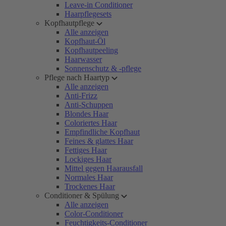
Leave-in Conditioner
Haarpflegesets
Kopfhautpflege
Alle anzeigen
Kopfhaut-Öl
Kopfhautpeeling
Haarwasser
Sonnenschutz & -pflege
Pflege nach Haartyp
Alle anzeigen
Anti-Frizz
Anti-Schuppen
Blondes Haar
Coloriertes Haar
Empfindliche Kopfhaut
Feines & glattes Haar
Fettiges Haar
Lockiges Haar
Mittel gegen Haarausfall
Normales Haar
Trockenes Haar
Conditioner & Spülung
Alle anzeigen
Color-Conditioner
Feuchtigkeits-Conditioner