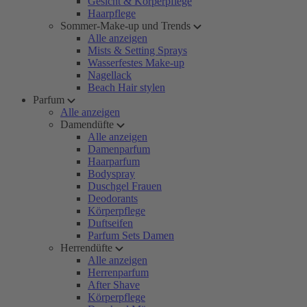
Gesicht & Körperpflege
Haarpflege
Sommer-Make-up und Trends
Alle anzeigen
Mists & Setting Sprays
Wasserfestes Make-up
Nagellack
Beach Hair stylen
Parfum
Alle anzeigen
Damendüfte
Alle anzeigen
Damenparfum
Haarparfum
Bodyspray
Duschgel Frauen
Deodorants
Körperpflege
Duftseifen
Parfum Sets Damen
Herrendüfte
Alle anzeigen
Herrenparfum
After Shave
Körperpflege