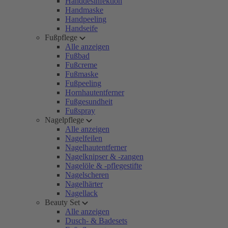
Handdesinfektion
Handmaske
Handpeeling
Handseife
Fußpflege
Alle anzeigen
Fußbad
Fußcreme
Fußmaske
Fußpeeling
Hornhautentferner
Fußgesundheit
Fußspray
Nagelpflege
Alle anzeigen
Nagelfeilen
Nagelhautentferner
Nagelknipser & -zangen
Nagelöle & -pflegestifte
Nagelscheren
Nagelhärter
Nagellack
Beauty Set
Alle anzeigen
Dusch- & Badesets