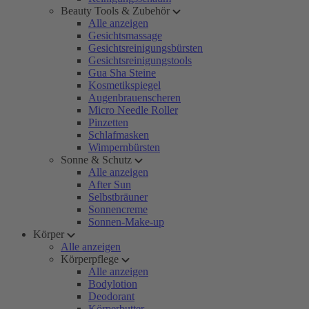
Beauty Tools & Zubehör
Alle anzeigen
Gesichtsmassage
Gesichtsreinigungsbürsten
Gesichtsreinigungstools
Gua Sha Steine
Kosmetikspiegel
Augenbrauenscheren
Micro Needle Roller
Pinzetten
Schlafmasken
Wimpernbürsten
Sonne & Schutz
Alle anzeigen
After Sun
Selbstbräuner
Sonnencreme
Sonnen-Make-up
Körper
Alle anzeigen
Körperpflege
Alle anzeigen
Bodylotion
Deodorant
Körperbutter