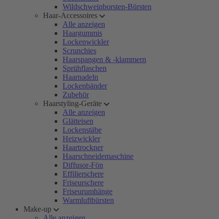
Wildschweinborsten-Bürsten
Haar-Accessoires
Alle anzeigen
Haargummis
Lockenwickler
Scrunchies
Haarspangen & -klammern
Sprühflaschen
Haarnadeln
Lockenbänder
Zubehör
Haarstyling-Geräte
Alle anzeigen
Glätteisen
Lockenstäbe
Heizwickler
Haartrockner
Haarschneidemaschine
Diffusor-Fön
Effilierschere
Friseurschere
Friseurumhänge
Warmluftbürsten
Make-up
Alle anzeigen