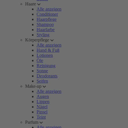
Haare
Alle anzeigen
Conditioner
Haarpflege
Shampoo
Haarfarbe
Styling
Körperpflege
Alle anzeigen
Hand & Fuß
Lotionen
Öle
Reinigung
Sonne
Deodorants
Seifen
Make-up
Alle anzeigen
Augen
Lippen
Nägel
Pinsel
Teint
Parfum
Alle anzeigen