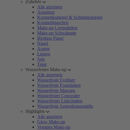
Zubehör
Alle anzeigen
Anspitzer
Kosmetikspiegel & Schminkspiegel
Kosmetiktaschen
Make-up Leerpaletten
Make-up Schwämme
Blotting Paper
Nägel
Augen
Lippen
Sets
Teint
Wasserfestes Make-up
Alle anzeigen
Wasserfeste Eyeliner
Wasserfeste Foundation
Wasserfeste Mascara
Wasserfester Concealer
Wasserfester Lidschatten
Wasserfeste Augenbrauenstifte
Highlights
Alle anzeigen
Glow Make-up
Veganes Make-up