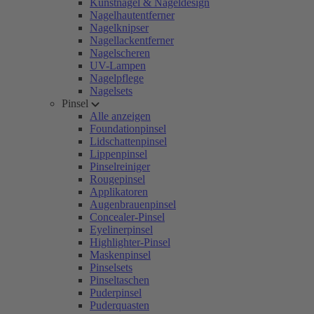
Kunstnägel & Nageldesign
Nagelhautentferner
Nagelknipser
Nagellackentferner
Nagelscheren
UV-Lampen
Nagelpflege
Nagelsets
Pinsel
Alle anzeigen
Foundationpinsel
Lidschattenpinsel
Lippenpinsel
Pinselreiniger
Rougepinsel
Applikatoren
Augenbrauenpinsel
Concealer-Pinsel
Eyelinerpinsel
Highlighter-Pinsel
Maskenpinsel
Pinselsets
Pinseltaschen
Puderpinsel
Puderquasten