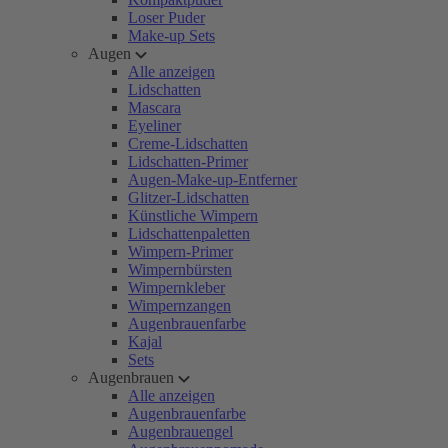
Loser Puder
Make-up Sets
Augen
Alle anzeigen
Lidschatten
Mascara
Eyeliner
Creme-Lidschatten
Lidschatten-Primer
Augen-Make-up-Entferner
Glitzer-Lidschatten
Künstliche Wimpern
Lidschattenpaletten
Wimpern-Primer
Wimpernbürsten
Wimpernkleber
Wimpernzangen
Augenbrauenfarbe
Kajal
Sets
Augenbrauen
Alle anzeigen
Augenbrauenfarbe
Augenbrauengel