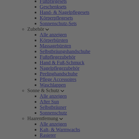
Fußpflegesets
Geschenksets
Hand- & Nagelpflegesets
Körperpflegesets
Sonnenschutz-Sets
Zubehör
Alle anzeigen
Körperbürsten
Massagebürsten
Selbstbräungshandschuhe
Fußpflegezubehör
Hand & Fuß-Schmuck
Nagelpflegezubehör
Peelinghandschuhe
Pflege Accessoires
Waschlappen
Sonne & Schutz
Alle anzeigen
After Sun
Selbstbräuner
Sonnenschutz
Haarentfernung
Alle anzeigen
Kalt- & Warmwachs
Rasierer