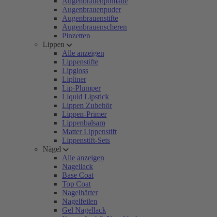
Augenbrauenpomade
Augenbrauenpuder
Augenbrauenstifte
Augenbrauenscheren
Pinzetten
Lippen
Alle anzeigen
Lippenstifte
Lipgloss
Lipliner
Lip-Plumper
Liquid Lipstick
Lippen Zubehör
Lippen-Primer
Lippenbalsam
Matter Lippenstift
Lippenstift-Sets
Nägel
Alle anzeigen
Nagellack
Base Coat
Top Coat
Nagelhärter
Nagelfeilen
Gel Nagellack