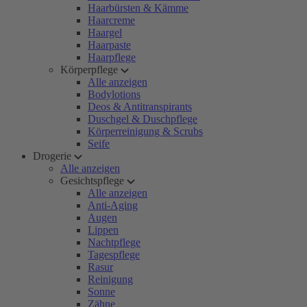
Haarbürsten & Kämme
Haarcreme
Haargel
Haarpaste
Haarpflege
Körperpflege
Alle anzeigen
Bodylotions
Deos & Antitranspirants
Duschgel & Duschpflege
Körperreinigung & Scrubs
Seife
Drogerie
Alle anzeigen
Gesichtspflege
Alle anzeigen
Anti-Aging
Augen
Lippen
Nachtpflege
Tagespflege
Rasur
Reinigung
Sonne
Zähne