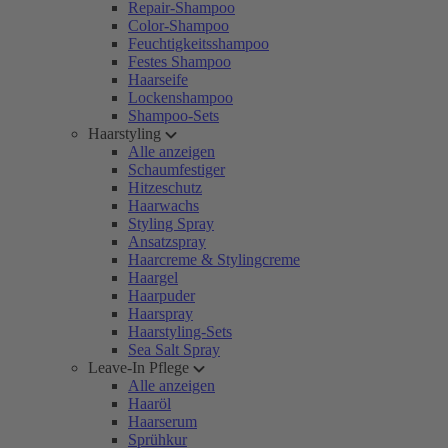
Repair-Shampoo
Color-Shampoo
Feuchtigkeitsshampoo
Festes Shampoo
Haarseife
Lockenshampoo
Shampoo-Sets
Haarstyling
Alle anzeigen
Schaumfestiger
Hitzeschutz
Haarwachs
Styling Spray
Ansatzspray
Haarcreme & Stylingcreme
Haargel
Haarpuder
Haarspray
Haarstyling-Sets
Sea Salt Spray
Leave-In Pflege
Alle anzeigen
Haaröl
Haarserum
Sprühkur