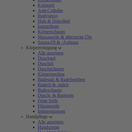
Körperöl
Anti-Cellulite
Bodyspray
Hals & Dekolleté
Intimpflege
Körperschaum
Massageöle & ätherische Öle
Sauna-Öl & -Aufguss
Körperreinigung
Alle anzeigen
Duschgel
Duschöl
Duschschaum
Körperpeeling
Badesalz & Badebomben
Badeöl & -milch
Badeschaum
Dusch- & Badesets
Feste Seife
Flüssigseife
Intimreinigung
Handpflege
Alle anzeigen
Handcreme