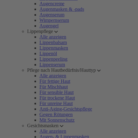
Augencreme
Augenmasken & -pads
Augenserum
Wimpernserum
Augengel
Lippenpflege
Alle anzeigen
Lippenbalsam
Lippenmasken
Lippenöl
Lippenpeeling
Lippenserum
Pflege nach Hautbedürfnis/Hauttyp
Alle anzeigen
Für fettige Haut
Für Mischhaut
Für sensible Haut
Für trockene Haut
Für unreine Haut
Anti-Aging-Gesichtspflege
Gegen Rötungen
Mit Sonnenschutz
Gesichtsmasken
Alle anzeigen
Augen- & Lippenmasken