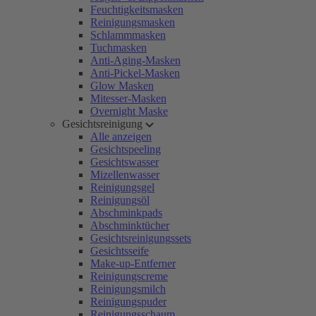
Feuchtigkeitsmasken
Reinigungsmasken
Schlammmasken
Tuchmasken
Anti-Aging-Masken
Anti-Pickel-Masken
Glow Masken
Mitesser-Masken
Overnight Maske
Gesichtsreinigung
Alle anzeigen
Gesichtspeeling
Gesichtswasser
Mizellenwasser
Reinigungsgel
Reinigungsöl
Abschminkpads
Abschminktücher
Gesichtsreinigungssets
Gesichtsseife
Make-up-Entferner
Reinigungscreme
Reinigungsmilch
Reinigungspuder
Reinigungsschaum