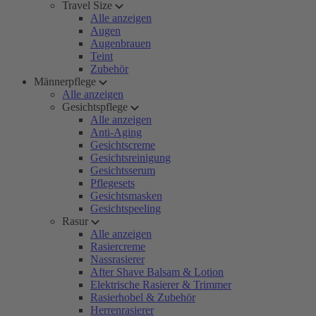
Travel Size
Alle anzeigen
Augen
Augenbrauen
Teint
Zubehör
Männerpflege
Alle anzeigen
Gesichtspflege
Alle anzeigen
Anti-Aging
Gesichtscreme
Gesichtsreinigung
Gesichtsserum
Pflegesets
Gesichtsmasken
Gesichtspeeling
Rasur
Alle anzeigen
Rasiercreme
Nassrasierer
After Shave Balsam & Lotion
Elektrische Rasierer & Trimmer
Rasierhobel & Zubehör
Herrenrasierer