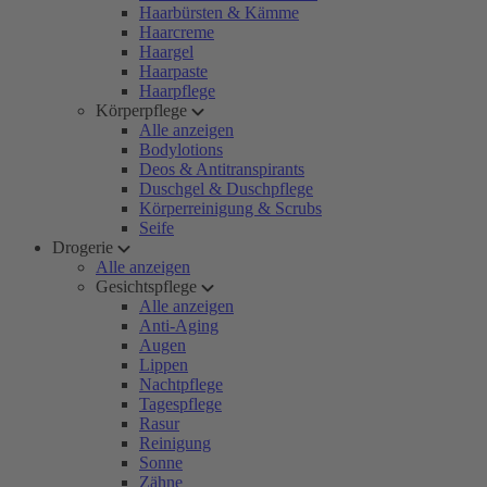
Haarbürsten & Kämme
Haarcreme
Haargel
Haarpaste
Haarpflege
Körperpflege
Alle anzeigen
Bodylotions
Deos & Antitranspirants
Duschgel & Duschpflege
Körperreinigung & Scrubs
Seife
Drogerie
Alle anzeigen
Gesichtspflege
Alle anzeigen
Anti-Aging
Augen
Lippen
Nachtpflege
Tagespflege
Rasur
Reinigung
Sonne
Zähne