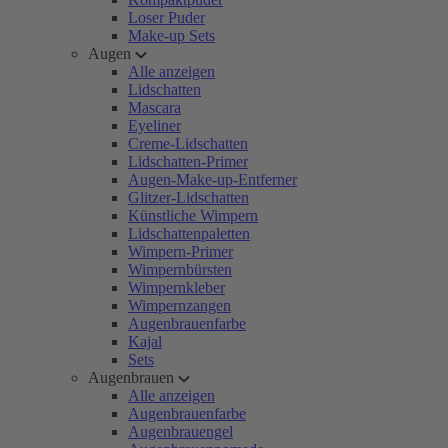
Loser Puder
Make-up Sets
Augen
Alle anzeigen
Lidschatten
Mascara
Eyeliner
Creme-Lidschatten
Lidschatten-Primer
Augen-Make-up-Entferner
Glitzer-Lidschatten
Künstliche Wimpern
Lidschattenpaletten
Wimpern-Primer
Wimpernbürsten
Wimpernkleber
Wimpernzangen
Augenbrauenfarbe
Kajal
Sets
Augenbrauen
Alle anzeigen
Augenbrauenfarbe
Augenbrauengel