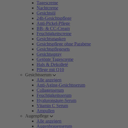
Tagescreme
Nachtcreme
Gesichtsöl
24h-Gesichtspflege
Anti-Pickel-Pflege
BB- & CC-Cream
Feuchtigkeitscreme
Gesichtsmasken
Gesichtspflege ohne Parabene
Gesichtspflegesets
Gesichtsspray
Getönte Tagescreme
Hals & Dekolleté
Pflege mit Q10
Gesichtsserum
Alle anzeigen
Anti-Aging-Gesichtsserum
Collagenserum
Feuchtigkeitsserum
Hyaluronsäure-Serum
Vitamin C Serum
Ampullen
Augenpflege
Alle anzeigen
Augenbrauenserum