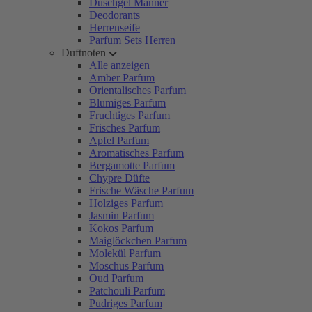
Duschgel Männer
Deodorants
Herrenseife
Parfum Sets Herren
Duftnoten
Alle anzeigen
Amber Parfum
Orientalisches Parfum
Blumiges Parfum
Fruchtiges Parfum
Frisches Parfum
Apfel Parfum
Aromatisches Parfum
Bergamotte Parfum
Chypre Düfte
Frische Wäsche Parfum
Holziges Parfum
Jasmin Parfum
Kokos Parfum
Maiglöckchen Parfum
Molekül Parfum
Moschus Parfum
Oud Parfum
Patchouli Parfum
Pudriges Parfum