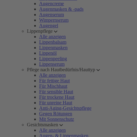
Augencreme
Augenmasken & -pads
Augenserum
Wimpernserum
Augengel
Lippenpflege
Alle anzeigen
Lippenbalsam
Lippenmasken
Lippenöl
Lippenpeeling
Lippenserum
Pflege nach Hautbedürfnis/Hauttyp
Alle anzeigen
Für fettige Haut
Für Mischhaut
Für sensible Haut
Für trockene Haut
Für unreine Haut
Anti-Aging-Gesichtspflege
Gegen Rötungen
Mit Sonnenschutz
Gesichtsmasken
Alle anzeigen
Augen- & Lippenmasken