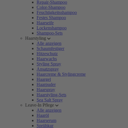
Repair-Shampoo
Color-Shampoo
Feuchtigkeitsshampoo
Festes Shampoo
Haarseife
Lockenshampoo
Shampoo-Sets
Haarstyling
Alle anzeigen
Schaumfestiger
Hitzeschutz
Haarwachs
Styling Spray
Ansatzspray
Haarcreme & Stylingcreme
Haargel
Haarpuder
Haarspray
Haarstyling-Sets
Sea Salt Spray
Leave-In Pflege
Alle anzeigen
Haaröl
Haarserum
Sprühkur