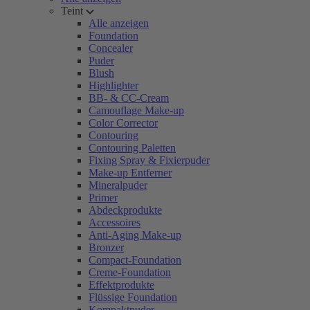
Teint
Alle anzeigen
Foundation
Concealer
Puder
Blush
Highlighter
BB- & CC-Cream
Camouflage Make-up
Color Corrector
Contouring
Contouring Paletten
Fixing Spray & Fixierpuder
Make-up Entferner
Mineralpuder
Primer
Abdeckprodukte
Accessoires
Anti-Aging Make-up
Bronzer
Compact-Foundation
Creme-Foundation
Effektprodukte
Flüssige Foundation
Kompaktpuder