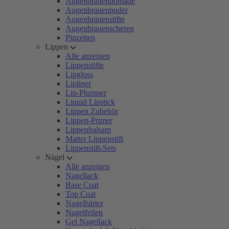
Augenbrauenpomade
Augenbrauenpuder
Augenbrauenstifte
Augenbrauenscheren
Pinzetten
Lippen
Alle anzeigen
Lippenstifte
Lipgloss
Lipliner
Lip-Plumper
Liquid Lipstick
Lippen Zubehör
Lippen-Primer
Lippenbalsam
Matter Lippenstift
Lippenstift-Sets
Nägel
Alle anzeigen
Nagellack
Base Coat
Top Coat
Nagelhärter
Nagelfeilen
Gel Nagellack