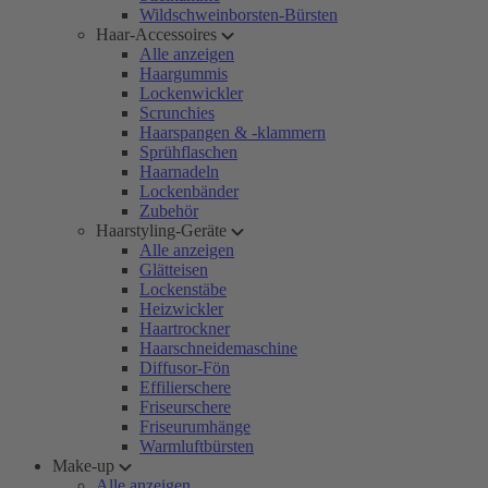
Wildschweinborsten-Bürsten
Haar-Accessoires
Alle anzeigen
Haargummis
Lockenwickler
Scrunchies
Haarspangen & -klammern
Sprühflaschen
Haarnadeln
Lockenbänder
Zubehör
Haarstyling-Geräte
Alle anzeigen
Glätteisen
Lockenstäbe
Heizwickler
Haartrockner
Haarschneidemaschine
Diffusor-Fön
Effilierschere
Friseurschere
Friseurumhänge
Warmluftbürsten
Make-up
Alle anzeigen