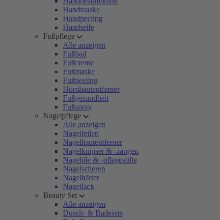
Handdesinfektion
Handmaske
Handpeeling
Handseife
Fußpflege
Alle anzeigen
Fußbad
Fußcreme
Fußmaske
Fußpeeling
Hornhautentferner
Fußgesundheit
Fußspray
Nagelpflege
Alle anzeigen
Nagelfeilen
Nagelhautentferner
Nagelknipser & -zangen
Nagelöle & -pflegestifte
Nagelscheren
Nagelhärter
Nagellack
Beauty Set
Alle anzeigen
Dusch- & Badesets