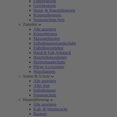
Fußpflegesets
Geschenksets
Hand- & Nagelpflegesets
Körperpflegesets
Sonnenschutz-Sets
Zubehör
Alle anzeigen
Körperbürsten
Massagebürsten
Selbstbräungshandschuhe
Fußpflegezubehör
Hand & Fuß-Schmuck
Nagelpflegezubehör
Peelinghandschuhe
Pflege Accessoires
Waschlappen
Sonne & Schutz
Alle anzeigen
After Sun
Selbstbräuner
Sonnenschutz
Haarentfernung
Alle anzeigen
Kalt- & Warmwachs
Rasierer