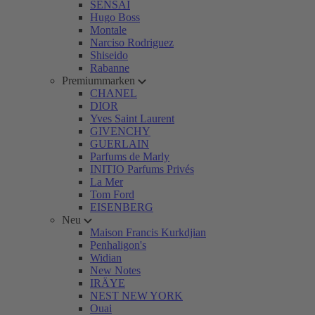
SENSAI
Hugo Boss
Montale
Narciso Rodriguez
Shiseido
Rabanne
Premiummarken
CHANEL
DIOR
Yves Saint Laurent
GIVENCHY
GUERLAIN
Parfums de Marly
INITIO Parfums Privés
La Mer
Tom Ford
EISENBERG
Neu
Maison Francis Kurkdjian
Penhaligon's
Widian
New Notes
IRÄYE
NEST NEW YORK
Ouai