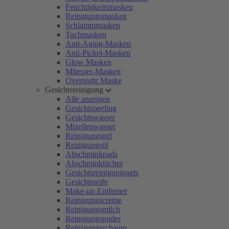
Feuchtigkeitsmasken
Reinigungsmasken
Schlammmasken
Tuchmasken
Anti-Aging-Masken
Anti-Pickel-Masken
Glow Masken
Mitesser-Masken
Overnight Maske
Gesichtsreinigung
Alle anzeigen
Gesichtspeeling
Gesichtswasser
Mizellenwasser
Reinigungsgel
Reinigungsöl
Abschminkpads
Abschminktücher
Gesichtsreinigungssets
Gesichtsseife
Make-up-Entferner
Reinigungscreme
Reinigungsmilch
Reinigungspuder
Reinigungsschaum