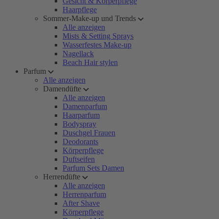
Gesicht & Körperpflege
Haarpflege
Sommer-Make-up und Trends
Alle anzeigen
Mists & Setting Sprays
Wasserfestes Make-up
Nagellack
Beach Hair stylen
Parfum
Alle anzeigen
Damendüfte
Alle anzeigen
Damenparfum
Haarparfum
Bodyspray
Duschgel Frauen
Deodorants
Körperpflege
Duftseifen
Parfum Sets Damen
Herrendüfte
Alle anzeigen
Herrenparfum
After Shave
Körperpflege