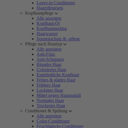
Leave-in Conditioner
Haarpflegesets
Kopfhautpflege
Alle anzeigen
Kopfhaut-Öl
Kopfhautpeeling
Haarwasser
Sonnenschutz & -pflege
Pflege nach Haartyp
Alle anzeigen
Anti-Frizz
Anti-Schuppen
Blondes Haar
Coloriertes Haar
Empfindliche Kopfhaut
Feines & glattes Haar
Fettiges Haar
Lockiges Haar
Mittel gegen Haarausfall
Normales Haar
Trockenes Haar
Conditioner & Spülung
Alle anzeigen
Color-Conditioner
Feuchtigkeits-Conditioner