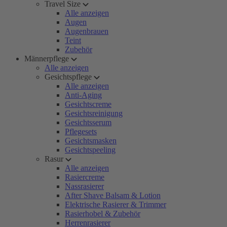
Travel Size
Alle anzeigen
Augen
Augenbrauen
Teint
Zubehör
Männerpflege
Alle anzeigen
Gesichtspflege
Alle anzeigen
Anti-Aging
Gesichtscreme
Gesichtsreinigung
Gesichtsserum
Pflegesets
Gesichtsmasken
Gesichtspeeling
Rasur
Alle anzeigen
Rasiercreme
Nassrasierer
After Shave Balsam & Lotion
Elektrische Rasierer & Trimmer
Rasierhobel & Zubehör
Herrenrasierer