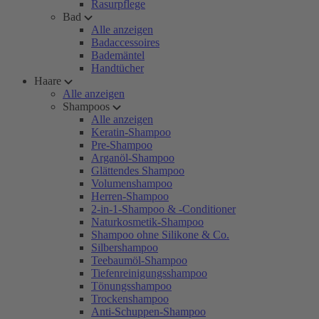
Rasurpflege
Bad
Alle anzeigen
Badaccessoires
Bademäntel
Handtücher
Haare
Alle anzeigen
Shampoos
Alle anzeigen
Keratin-Shampoo
Pre-Shampoo
Arganöl-Shampoo
Glättendes Shampoo
Volumenshampoo
Herren-Shampoo
2-in-1-Shampoo & -Conditioner
Naturkosmetik-Shampoo
Shampoo ohne Silikone & Co.
Silbershampoo
Teebaumöl-Shampoo
Tiefenreinigungsshampoo
Tönungsshampoo
Trockenshampoo
Anti-Schuppen-Shampoo