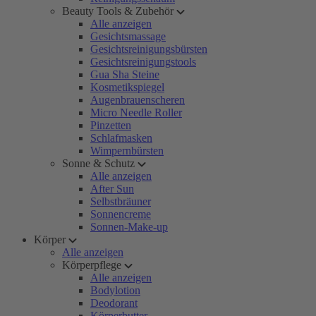
Beauty Tools & Zubehör
Alle anzeigen
Gesichtsmassage
Gesichtsreinigungsbürsten
Gesichtsreinigungstools
Gua Sha Steine
Kosmetikspiegel
Augenbrauenscheren
Micro Needle Roller
Pinzetten
Schlafmasken
Wimpernbürsten
Sonne & Schutz
Alle anzeigen
After Sun
Selbstbräuner
Sonnencreme
Sonnen-Make-up
Körper
Alle anzeigen
Körperpflege
Alle anzeigen
Bodylotion
Deodorant
Körperbutter