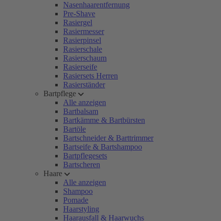
Nasenhaarentfernung
Pre-Shave
Rasiergel
Rasiermesser
Rasierpinsel
Rasierschale
Rasierschaum
Rasierseife
Rasiersets Herren
Rasierständer
Bartpflege
Alle anzeigen
Bartbalsam
Bartkämme & Bartbürsten
Bartöle
Bartschneider & Barttrimmer
Bartseife & Bartshampoo
Bartpflegesets
Bartscheren
Haare
Alle anzeigen
Shampoo
Pomade
Haarstyling
Haarausfall & Haarwuchs