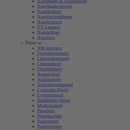
Kunstnägel & Nageldesign
Nagelhautentferner
Nagelknipser
Nagellackentferner
Nagelscheren
UV-Lampen
Nagelpflege
Nagelsets
Pinsel
Alle anzeigen
Foundationpinsel
Lidschattenpinsel
Lippenpinsel
Pinselreiniger
Rougepinsel
Applikatoren
Augenbrauenpinsel
Concealer-Pinsel
Eyelinerpinsel
Highlighter-Pinsel
Maskenpinsel
Pinselsets
Pinseltaschen
Puderpinsel
Puderquasten