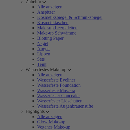
Zubehör
Alle anzeigen
Anspitzer
Kosmetikspiegel & Schminkspiegel
Kosmetiktaschen
Make-up Leerpaletten
Make-up Schwämme
Blotting Paper
Nägel
Augen
Lippen
Sets
Teint
Wasserfestes Make-up
Alle anzeigen
Wasserfeste Eyeliner
Wasserfeste Foundation
Wasserfeste Mascara
Wasserfester Concealer
Wasserfester Lidschatten
Wasserfeste Augenbrauenstifte
Highlights
Alle anzeigen
Glow Make-up
Veganes Make-up