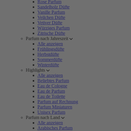
Rose Parfum
Sandelholz Düfte
Vanille Parfum
Veilchen Düfte
Vetiver Düfte
Würziges Parfum
Zitrische Düfte
Parfum nach Jahreszeit
Alle anzeigen
Frühlingsdüfte
Herbstdüfte
Sommerdüfte
Winterdüfte
Highlights
Alle anzeigen
Beliebtes Parfum
Eau de Cologne
Eau de Parfum
Eau de Toilette
Parfum auf Rechnung
Parfum Miniaturen
Unisex Parfum
Parfum nach Land
Alle anzeigen
Arabisches Parfum