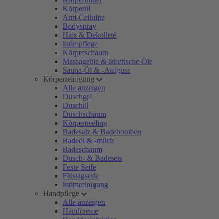
Körperöl
Anti-Cellulite
Bodyspray
Hals & Dekolleté
Intimpflege
Körperschaum
Massageöle & ätherische Öle
Sauna-Öl & -Aufguss
Körperreinigung
Alle anzeigen
Duschgel
Duschöl
Duschschaum
Körperpeeling
Badesalz & Badebomben
Badeöl & -milch
Badeschaum
Dusch- & Badesets
Feste Seife
Flüssigseife
Intimreinigung
Handpflege
Alle anzeigen
Handcreme