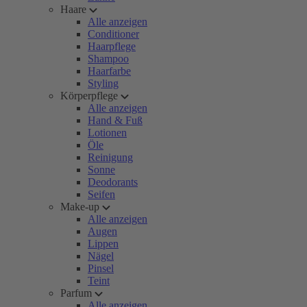
Haare
Alle anzeigen
Conditioner
Haarpflege
Shampoo
Haarfarbe
Styling
Körperpflege
Alle anzeigen
Hand & Fuß
Lotionen
Öle
Reinigung
Sonne
Deodorants
Seifen
Make-up
Alle anzeigen
Augen
Lippen
Nägel
Pinsel
Teint
Parfum
Alle anzeigen