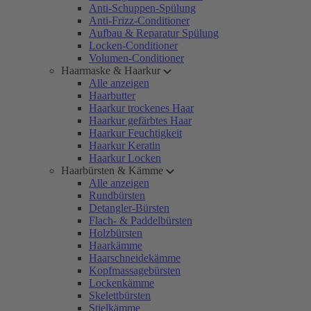
Anti-Schuppen-Spülung
Anti-Frizz-Conditioner
Aufbau & Reparatur Spülung
Locken-Conditioner
Volumen-Conditioner
Haarmaske & Haarkur
Alle anzeigen
Haarbutter
Haarkur trockenes Haar
Haarkur gefärbtes Haar
Haarkur Feuchtigkeit
Haarkur Keratin
Haarkur Locken
Haarbürsten & Kämme
Alle anzeigen
Rundbürsten
Detangler-Bürsten
Flach- & Paddelbürsten
Holzbürsten
Haarkämme
Haarschneidekämme
Kopfmassagebürsten
Lockenkämme
Skelettbürsten
Stielkämme