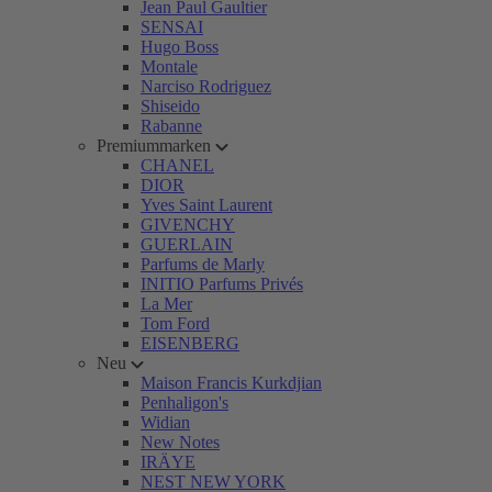
Jean Paul Gaultier
SENSAI
Hugo Boss
Montale
Narciso Rodriguez
Shiseido
Rabanne
Premiummarken
CHANEL
DIOR
Yves Saint Laurent
GIVENCHY
GUERLAIN
Parfums de Marly
INITIO Parfums Privés
La Mer
Tom Ford
EISENBERG
Neu
Maison Francis Kurkdjian
Penhaligon's
Widian
New Notes
IRÄYE
NEST NEW YORK