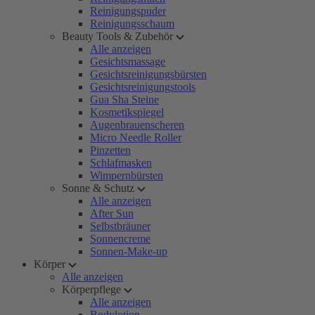
Reinigungspuder
Reinigungsschaum
Beauty Tools & Zubehör
Alle anzeigen
Gesichtsmassage
Gesichtsreinigungsbürsten
Gesichtsreinigungstools
Gua Sha Steine
Kosmetikspiegel
Augenbrauenscheren
Micro Needle Roller
Pinzetten
Schlafmasken
Wimpernbürsten
Sonne & Schutz
Alle anzeigen
After Sun
Selbstbräuner
Sonnencreme
Sonnen-Make-up
Körper
Alle anzeigen
Körperpflege
Alle anzeigen
Bodylotion