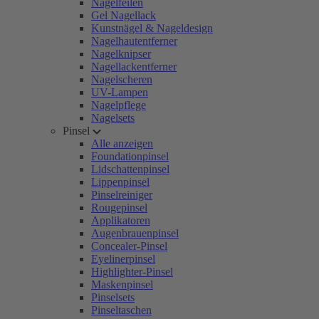
Nagelfeilen
Gel Nagellack
Kunstnägel & Nageldesign
Nagelhautentferner
Nagelknipser
Nagellackentferner
Nagelscheren
UV-Lampen
Nagelpflege
Nagelsets
Pinsel
Alle anzeigen
Foundationpinsel
Lidschattenpinsel
Lippenpinsel
Pinselreiniger
Rougepinsel
Applikatoren
Augenbrauenpinsel
Concealer-Pinsel
Eyelinerpinsel
Highlighter-Pinsel
Maskenpinsel
Pinselsets
Pinseltaschen