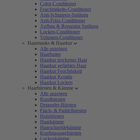
Color-Conditioner
Feuchtigkeits-Conditioner
Anti-Schuppen-Spülung
Anti-Frizz-Conditioner
Aufbau & Reparatur Spülung
Locken-Conditioner
Volumen-Conditioner
Haarmaske & Haarkur
Alle anzeigen
Haarbutter
Haarkur trockenes Haar
Haarkur gefärbtes Haar
Haarkur Feuchtigkeit
Haarkur Keratin
Haarkur Locken
Haarbürsten & Kämme
Alle anzeigen
Rundbürsten
Detangler-Bürsten
Flach- & Paddelbürsten
Holzbürsten
Haarkämme
Haarschneidekämme
Kopfmassagebürsten
Lockenkämme