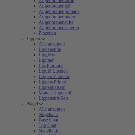
Augenbrauenfarbe
Augenbrauengel
Augenbrauenpomade
Augenbrauenpuder
Augenbrauenstifte
Augenbrauenscheren
Pinzetten
Lippen
Alle anzeigen
Lippenstifte
Lipgloss
Lipliner
Lip-Plumper
Liquid Lipstick
Lippen Zubehör
Lippen-Primer
Lippenbalsam
Matter Lippenstift
Lippenstift-Sets
Nägel
Alle anzeigen
Nagellack
Base Coat
Top Coat
Nagelhärter