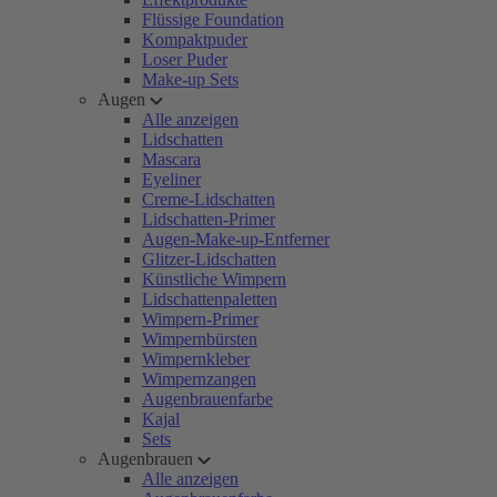
Flüssige Foundation
Kompaktpuder
Loser Puder
Make-up Sets
Augen
Alle anzeigen
Lidschatten
Mascara
Eyeliner
Creme-Lidschatten
Lidschatten-Primer
Augen-Make-up-Entferner
Glitzer-Lidschatten
Künstliche Wimpern
Lidschattenpaletten
Wimpern-Primer
Wimpernbürsten
Wimpernkleber
Wimpernzangen
Augenbrauenfarbe
Kajal
Sets
Augenbrauen
Alle anzeigen