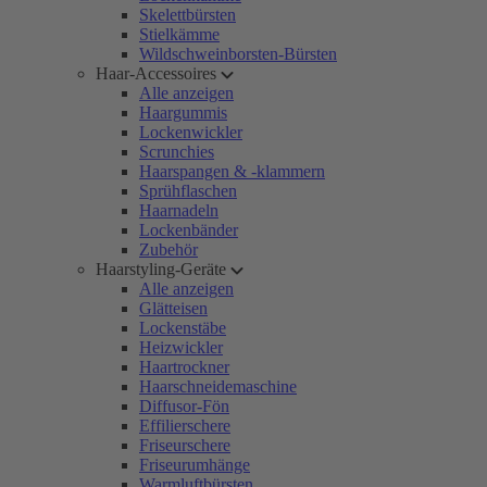
Skelettbürsten
Stielkämme
Wildschweinborsten-Bürsten
Haar-Accessoires
Alle anzeigen
Haargummis
Lockenwickler
Scrunchies
Haarspangen & -klammern
Sprühflaschen
Haarnadeln
Lockenbänder
Zubehör
Haarstyling-Geräte
Alle anzeigen
Glätteisen
Lockenstäbe
Heizwickler
Haartrockner
Haarschneidemaschine
Diffusor-Fön
Effilierschere
Friseurschere
Friseurumhänge
Warmluftbürsten