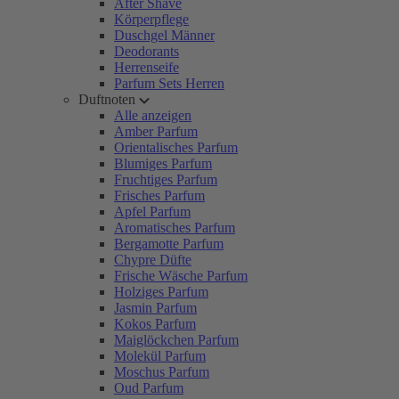
After Shave
Körperpflege
Duschgel Männer
Deodorants
Herrenseife
Parfum Sets Herren
Duftnoten
Alle anzeigen
Amber Parfum
Orientalisches Parfum
Blumiges Parfum
Fruchtiges Parfum
Frisches Parfum
Apfel Parfum
Aromatisches Parfum
Bergamotte Parfum
Chypre Düfte
Frische Wäsche Parfum
Holziges Parfum
Jasmin Parfum
Kokos Parfum
Maiglöckchen Parfum
Molekül Parfum
Moschus Parfum
Oud Parfum