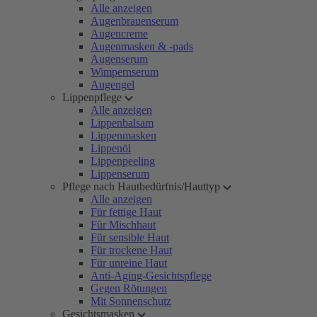
Alle anzeigen
Augenbrauenserum
Augencreme
Augenmasken & -pads
Augenserum
Wimpernserum
Augengel
Lippenpflege
Alle anzeigen
Lippenbalsam
Lippenmasken
Lippenöl
Lippenpeeling
Lippenserum
Pflege nach Hautbedürfnis/Hauttyp
Alle anzeigen
Für fettige Haut
Für Mischhaut
Für sensible Haut
Für trockene Haut
Für unreine Haut
Anti-Aging-Gesichtspflege
Gegen Rötungen
Mit Sonnenschutz
Gesichtsmasken