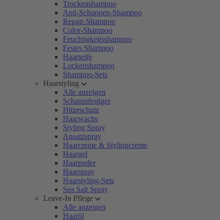
Trockenshampoo
Anti-Schuppen-Shampoo
Repair-Shampoo
Color-Shampoo
Feuchtigkeitsshampoo
Festes Shampoo
Haarseife
Lockenshampoo
Shampoo-Sets
Haarstyling
Alle anzeigen
Schaumfestiger
Hitzeschutz
Haarwachs
Styling Spray
Ansatzspray
Haarcreme & Stylingcreme
Haargel
Haarpuder
Haarspray
Haarstyling-Sets
Sea Salt Spray
Leave-In Pflege
Alle anzeigen
Haaröl