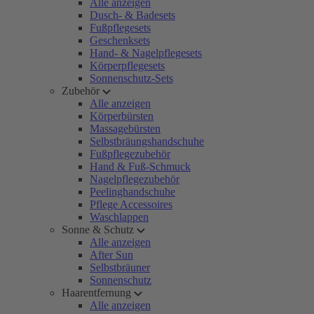
Alle anzeigen
Dusch- & Badesets
Fußpflegesets
Geschenksets
Hand- & Nagelpflegesets
Körperpflegesets
Sonnenschutz-Sets
Zubehör
Alle anzeigen
Körperbürsten
Massagebürsten
Selbstbräungshandschuhe
Fußpflegezubehör
Hand & Fuß-Schmuck
Nagelpflegezubehör
Peelinghandschuhe
Pflege Accessoires
Waschlappen
Sonne & Schutz
Alle anzeigen
After Sun
Selbstbräuner
Sonnenschutz
Haarentfernung
Alle anzeigen