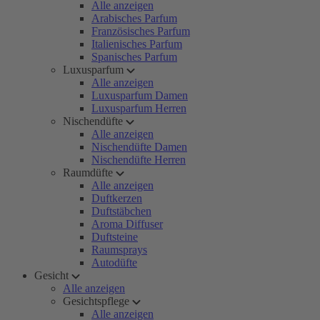
Alle anzeigen
Arabisches Parfum
Französisches Parfum
Italienisches Parfum
Spanisches Parfum
Luxusparfum
Alle anzeigen
Luxusparfum Damen
Luxusparfum Herren
Nischendüfte
Alle anzeigen
Nischendüfte Damen
Nischendüfte Herren
Raumdüfte
Alle anzeigen
Duftkerzen
Duftstäbchen
Aroma Diffuser
Duftsteine
Raumsprays
Autodüfte
Gesicht
Alle anzeigen
Gesichtspflege
Alle anzeigen