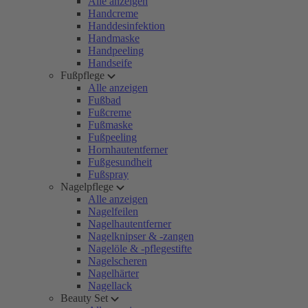
Alle anzeigen
Handcreme
Handdesinfektion
Handmaske
Handpeeling
Handseife
Fußpflege
Alle anzeigen
Fußbad
Fußcreme
Fußmaske
Fußpeeling
Hornhautentferner
Fußgesundheit
Fußspray
Nagelpflege
Alle anzeigen
Nagelfeilen
Nagelhautentferner
Nagelknipser & -zangen
Nagelöle & -pflegestifte
Nagelscheren
Nagelhärter
Nagellack
Beauty Set