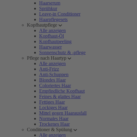
Haarserum
Sprühkur
Leave-in Conditioner
Haarpflegesets
Kopfhautpflege
Alle anzeigen
Kopfhaut-Öl
Kopfhautpeeling
Haarwasser
Sonnenschutz & -pflege
Pflege nach Haartyp
Alle anzeigen
Anti-Frizz
Anti-Schuppen
Blondes Haar
Coloriertes Haar
Empfindliche Kopfhaut
Feines & glattes Haar
Fettiges Haar
Lockiges Haar
Mittel gegen Haarausfall
Normales Haar
Trockenes Haar
Conditioner & Spülung
Alle anzeigen