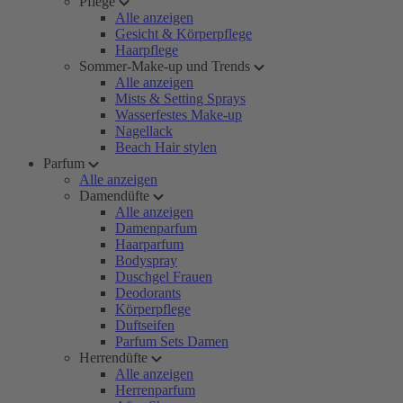
Pflege
Alle anzeigen
Gesicht & Körperpflege
Haarpflege
Sommer-Make-up und Trends
Alle anzeigen
Mists & Setting Sprays
Wasserfestes Make-up
Nagellack
Beach Hair stylen
Parfum
Alle anzeigen
Damendüfte
Alle anzeigen
Damenparfum
Haarparfum
Bodyspray
Duschgel Frauen
Deodorants
Körperpflege
Duftseifen
Parfum Sets Damen
Herrendüfte
Alle anzeigen
Herrenparfum