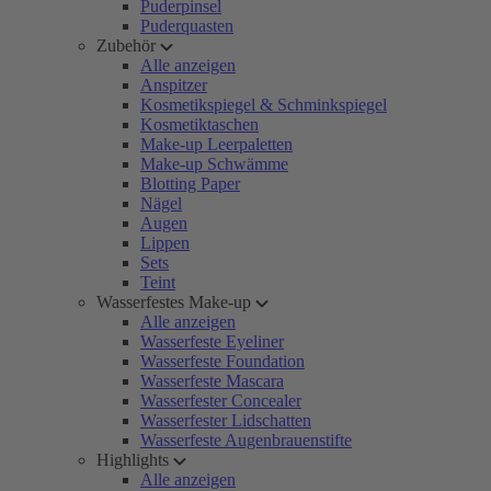
Puderpinsel
Puderquasten
Zubehör
Alle anzeigen
Anspitzer
Kosmetikspiegel & Schminkspiegel
Kosmetiktaschen
Make-up Leerpaletten
Make-up Schwämme
Blotting Paper
Nägel
Augen
Lippen
Sets
Teint
Wasserfestes Make-up
Alle anzeigen
Wasserfeste Eyeliner
Wasserfeste Foundation
Wasserfeste Mascara
Wasserfester Concealer
Wasserfester Lidschatten
Wasserfeste Augenbrauenstifte
Highlights
Alle anzeigen