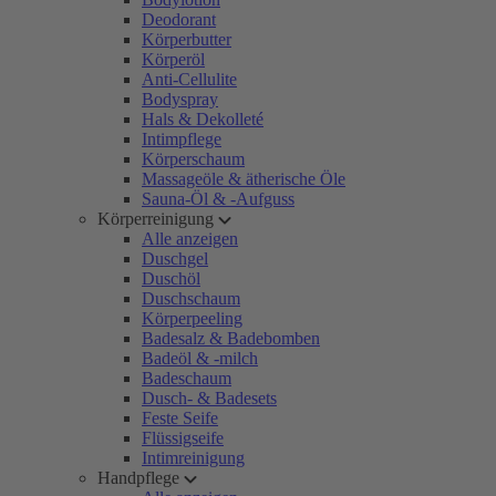
Deodorant
Körperbutter
Körperöl
Anti-Cellulite
Bodyspray
Hals & Dekolleté
Intimpflege
Körperschaum
Massageöle & ätherische Öle
Sauna-Öl & -Aufguss
Körperreinigung
Alle anzeigen
Duschgel
Duschöl
Duschschaum
Körperpeeling
Badesalz & Badebomben
Badeöl & -milch
Badeschaum
Dusch- & Badesets
Feste Seife
Flüssigseife
Intimreinigung
Handpflege