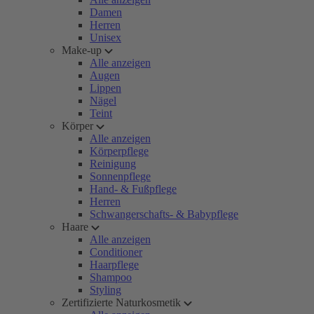
Damen
Herren
Unisex
Make-up
Alle anzeigen
Augen
Lippen
Nägel
Teint
Körper
Alle anzeigen
Körperpflege
Reinigung
Sonnenpflege
Hand- & Fußpflege
Herren
Schwangerschafts- & Babypflege
Haare
Alle anzeigen
Conditioner
Haarpflege
Shampoo
Styling
Zertifizierte Naturkosmetik