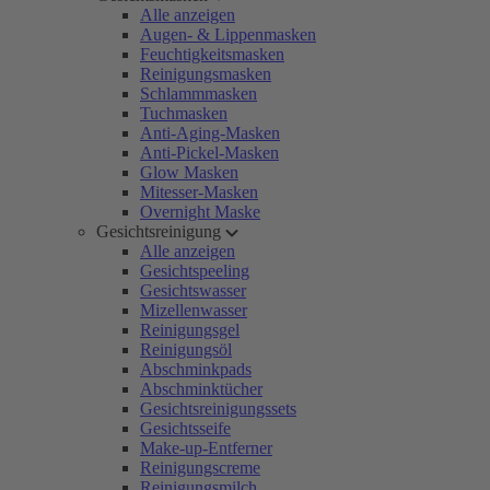
Alle anzeigen
Augen- & Lippenmasken
Feuchtigkeitsmasken
Reinigungsmasken
Schlammmasken
Tuchmasken
Anti-Aging-Masken
Anti-Pickel-Masken
Glow Masken
Mitesser-Masken
Overnight Maske
Gesichtsreinigung
Alle anzeigen
Gesichtspeeling
Gesichtswasser
Mizellenwasser
Reinigungsgel
Reinigungsöl
Abschminkpads
Abschminktücher
Gesichtsreinigungssets
Gesichtsseife
Make-up-Entferner
Reinigungscreme
Reinigungsmilch