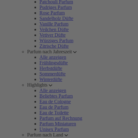
Patchouli Parfum
Pudriges Parfum
Rose Parfum
Sandelholz Düfte
Vanille Parfum
Veilchen Düfte
Vetiver Düfte
Würziges Parfum
Zitrische Düfte
Parfum nach Jahreszeit
Alle anzeigen
Frühlingsdüfte
Herbstdüfte
Sommerdüfte
Winterdüfte
Highlights
Alle anzeigen
Beliebtes Parfum
Eau de Cologne
Eau de Parfum
Eau de Toilette
Parfum auf Rechnung
Parfum Miniaturen
Unisex Parfum
Parfum nach Land