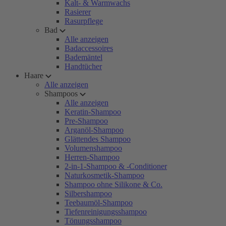
Kalt- & Warmwachs
Rasierer
Rasurpflege
Bad
Alle anzeigen
Badaccessoires
Bademäntel
Handtücher
Haare
Alle anzeigen
Shampoos
Alle anzeigen
Keratin-Shampoo
Pre-Shampoo
Arganöl-Shampoo
Glättendes Shampoo
Volumenshampoo
Herren-Shampoo
2-in-1-Shampoo & -Conditioner
Naturkosmetik-Shampoo
Shampoo ohne Silikone & Co.
Silbershampoo
Teebaumöl-Shampoo
Tiefenreinigungsshampoo
Tönungsshampoo