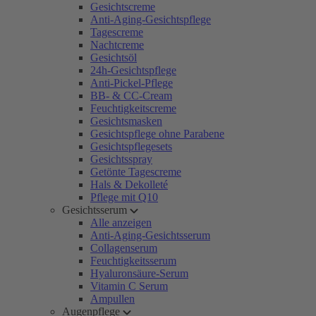
Gesichtscreme
Anti-Aging-Gesichtspflege
Tagescreme
Nachtcreme
Gesichtsöl
24h-Gesichtspflege
Anti-Pickel-Pflege
BB- & CC-Cream
Feuchtigkeitscreme
Gesichtsmasken
Gesichtspflege ohne Parabene
Gesichtspflegesets
Gesichtsspray
Getönte Tagescreme
Hals & Dekolleté
Pflege mit Q10
Gesichtsserum
Alle anzeigen
Anti-Aging-Gesichtsserum
Collagenserum
Feuchtigkeitsserum
Hyaluronsäure-Serum
Vitamin C Serum
Ampullen
Augenpflege