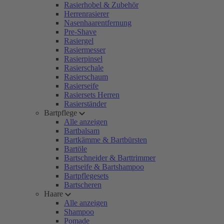
Rasierhobel & Zubehör
Herrenrasierer
Nasenhaarentfernung
Pre-Shave
Rasiergel
Rasiermesser
Rasierpinsel
Rasierschale
Rasierschaum
Rasierseife
Rasiersets Herren
Rasierständer
Bartpflege
Alle anzeigen
Bartbalsam
Bartkämme & Bartbürsten
Bartöle
Bartschneider & Barttrimmer
Bartseife & Bartshampoo
Bartpflegesets
Bartscheren
Haare
Alle anzeigen
Shampoo
Pomade