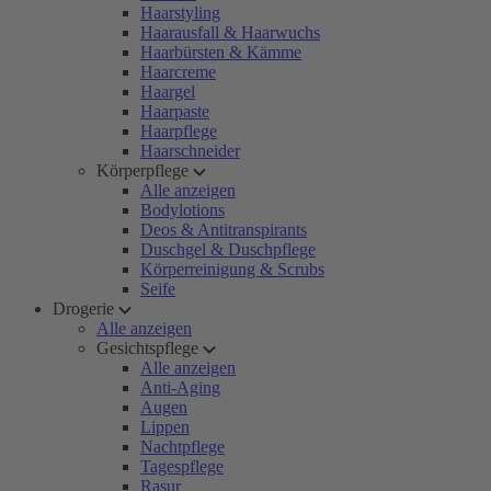
Haarstyling
Haarausfall & Haarwuchs
Haarbürsten & Kämme
Haarcreme
Haargel
Haarpaste
Haarpflege
Haarschneider
Körperpflege
Alle anzeigen
Bodylotions
Deos & Antitranspirants
Duschgel & Duschpflege
Körperreinigung & Scrubs
Seife
Drogerie
Alle anzeigen
Gesichtspflege
Alle anzeigen
Anti-Aging
Augen
Lippen
Nachtpflege
Tagespflege
Rasur