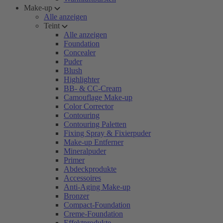
Make-up
Alle anzeigen
Teint
Alle anzeigen
Foundation
Concealer
Puder
Blush
Highlighter
BB- & CC-Cream
Camouflage Make-up
Color Corrector
Contouring
Contouring Paletten
Fixing Spray & Fixierpuder
Make-up Entferner
Mineralpuder
Primer
Abdeckprodukte
Accessoires
Anti-Aging Make-up
Bronzer
Compact-Foundation
Creme-Foundation
Effektprodukte