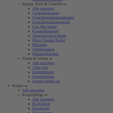
Beauty Tools & Zubehör
Alle anzeigen
Gesichtsmassage
Gesichtsreinigungsbürsten
Gesichtsreinigungstools
Gua Sha Steine
Kosmetikspiegel
Augenbrauenscheren
Micro Needle Roller
Pinzetten
Schlafmasken
Wimpernbürsten
Sonne & Schutz
Alle anzeigen
After Sun
Selbstbräuner
Sonnencreme
Sonnen-Make-up
Körper
Alle anzeigen
Körperpflege
Alle anzeigen
Bodylotion
Deodorant
Körperbutter