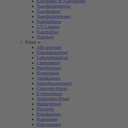
Kunstnägel & Nageldesign
Nagelhautentferner
Nagelknipser
Nagellackentferner
Nagelscheren
UV-Lampen
Nagelpflege
Nagelsets
Pinsel
Alle anzeigen
Foundationpinsel
Lidschattenpinsel
Lippenpinsel
Pinselreiniger
Rougepinsel
Applikatoren
Augenbrauenpinsel
Concealer-Pinsel
Eyelinerpinsel
Highlighter-Pinsel
Maskenpinsel
Pinselsets
Pinseltaschen
Puderpinsel
Puderquasten