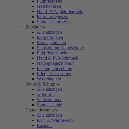
Fußpflegesets
Geschenksets
Hand- & Nagelpflegesets
Körperpflegesets
Sonnenschutz-Sets
Zubehör
Alle anzeigen
Körperbürsten
Massagebürsten
Selbstbräungshandschuhe
Fußpflegezubehör
Hand & Fuß-Schmuck
Nagelpflegezubehör
Peelinghandschuhe
Pflege Accessoires
Waschlappen
Sonne & Schutz
Alle anzeigen
After Sun
Selbstbräuner
Sonnenschutz
Haarentfernung
Alle anzeigen
Kalt- & Warmwachs
Rasierer