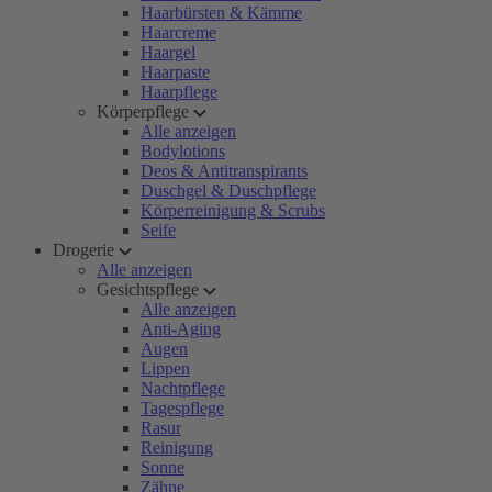
Haarbürsten & Kämme
Haarcreme
Haargel
Haarpaste
Haarpflege
Körperpflege
Alle anzeigen
Bodylotions
Deos & Antitranspirants
Duschgel & Duschpflege
Körperreinigung & Scrubs
Seife
Drogerie
Alle anzeigen
Gesichtspflege
Alle anzeigen
Anti-Aging
Augen
Lippen
Nachtpflege
Tagespflege
Rasur
Reinigung
Sonne
Zähne