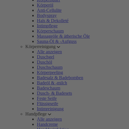
Körperöl
Anti-Cellulite
Bodyspray
Hals & Dekolleté
Intimpflege
Körperschaum
Massageöle & ätherische Öle
Sauna-Öl & -Aufguss
Körperreinigung
Alle anzeigen
Duschgel
Duschöl
Duschschaum
Körperpeeling
Badesalz & Badebomben
Badeöl & -milch
Badeschaum
Dusch- & Badesets
Feste Seife
Flüssigseife
Intimreinigung
Handpflege
Alle anzeigen
Handcreme