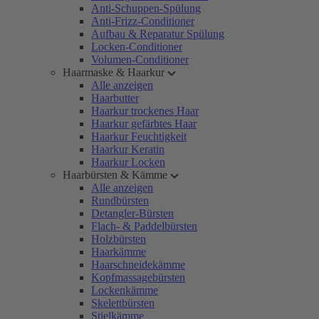
Anti-Schuppen-Spülung
Anti-Frizz-Conditioner
Aufbau & Reparatur Spülung
Locken-Conditioner
Volumen-Conditioner
Haarmaske & Haarkur
Alle anzeigen
Haarbutter
Haarkur trockenes Haar
Haarkur gefärbtes Haar
Haarkur Feuchtigkeit
Haarkur Keratin
Haarkur Locken
Haarbürsten & Kämme
Alle anzeigen
Rundbürsten
Detangler-Bürsten
Flach- & Paddelbürsten
Holzbürsten
Haarkämme
Haarschneidekämme
Kopfmassagebürsten
Lockenkämme
Skelettbürsten
Stielkämme