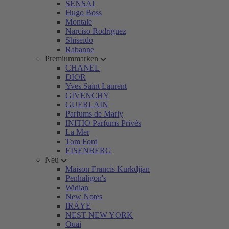
SENSAI
Hugo Boss
Montale
Narciso Rodriguez
Shiseido
Rabanne
Premiummarken
CHANEL
DIOR
Yves Saint Laurent
GIVENCHY
GUERLAIN
Parfums de Marly
INITIO Parfums Privés
La Mer
Tom Ford
EISENBERG
Neu
Maison Francis Kurkdjian
Penhaligon's
Widian
New Notes
IRÄYE
NEST NEW YORK
Ouai