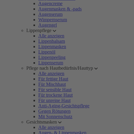
Augencreme
Augenmasken & -pads
Augenserum
Wimpernserum
Augengel
Lippenpflege
Alle anzeigen
Lippenbalsam
Lippenmasken
Lippenöl
Lippenpeeling
Lippenserum
Pflege nach Hautbedürfnis/Hauttyp
Alle anzeigen
Für fettige Haut
Für Mischhaut
Für sensible Haut
Für trockene Haut
Für unreine Haut
Anti-Aging-Gesichtspflege
Gegen Rötungen
Mit Sonnenschutz
Gesichtsmasken
Alle anzeigen
Augen- & Lippenmasken