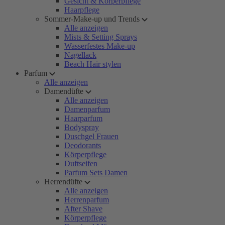
Gesicht & Körperpflege
Haarpflege
Sommer-Make-up und Trends
Alle anzeigen
Mists & Setting Sprays
Wasserfestes Make-up
Nagellack
Beach Hair stylen
Parfum
Alle anzeigen
Damendüfte
Alle anzeigen
Damenparfum
Haarparfum
Bodyspray
Duschgel Frauen
Deodorants
Körperpflege
Duftseifen
Parfum Sets Damen
Herrendüfte
Alle anzeigen
Herrenparfum
After Shave
Körperpflege