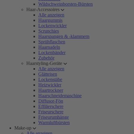
Wildschweinborsten-Bürsten
Haar-Accessoires
Alle anzeigen
Haargummis
Lockenwickler
Scrunchies
Haarspangen & -klammern
Sprühflaschen
Haarnadeln
Lockenbänder
Zubehör
Haarstyling-Geräte
Alle anzeigen
Glätteisen
Lockenstäbe
Heizwickler
Haartrockner
Haarschneidemaschine
Diffusor-Fön
Effilierschere
Friseurschere
Friseurumhänge
Warmluftbürsten
Make-up
Alle anzeigen