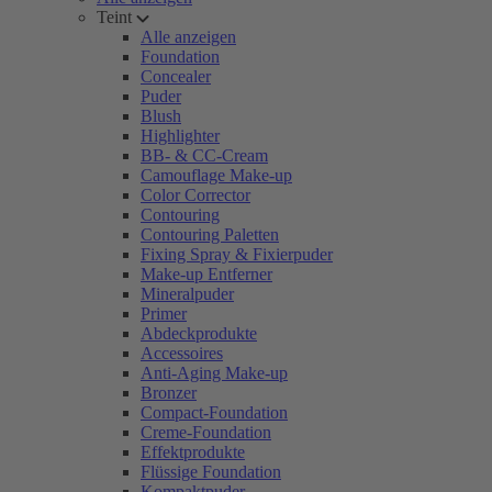
Teint
Alle anzeigen
Foundation
Concealer
Puder
Blush
Highlighter
BB- & CC-Cream
Camouflage Make-up
Color Corrector
Contouring
Contouring Paletten
Fixing Spray & Fixierpuder
Make-up Entferner
Mineralpuder
Primer
Abdeckprodukte
Accessoires
Anti-Aging Make-up
Bronzer
Compact-Foundation
Creme-Foundation
Effektprodukte
Flüssige Foundation
Kompaktpuder