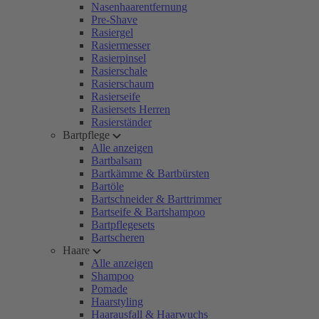
Nasenhaarentfernung
Pre-Shave
Rasiergel
Rasiermesser
Rasierpinsel
Rasierschale
Rasierschaum
Rasierseife
Rasiersets Herren
Rasierständer
Bartpflege
Alle anzeigen
Bartbalsam
Bartkämme & Bartbürsten
Bartöle
Bartschneider & Barttrimmer
Bartseife & Bartshampoo
Bartpflegesets
Bartscheren
Haare
Alle anzeigen
Shampoo
Pomade
Haarstyling
Haarausfall & Haarwuchs