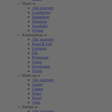
Haare
Alle anzeigen
Conditioner
Haarpflege
Shampoo
Haarfarbe
Styling
Körperpflege
Alle anzeigen
Hand & Fuß
Lotionen
Öle
Reinigung
Sonne
Deodorants
Seifen
Make-up
Alle anzeigen
Augen
Lippen
Nägel
Pinsel
Teint
Parfum
Alle anzeigen