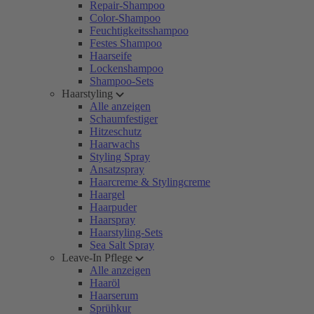
Repair-Shampoo
Color-Shampoo
Feuchtigkeitsshampoo
Festes Shampoo
Haarseife
Lockenshampoo
Shampoo-Sets
Haarstyling
Alle anzeigen
Schaumfestiger
Hitzeschutz
Haarwachs
Styling Spray
Ansatzspray
Haarcreme & Stylingcreme
Haargel
Haarpuder
Haarspray
Haarstyling-Sets
Sea Salt Spray
Leave-In Pflege
Alle anzeigen
Haaröl
Haarserum
Sprühkur