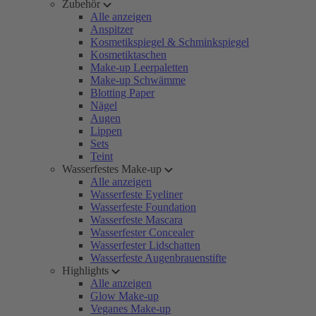
Zubehör
Alle anzeigen
Anspitzer
Kosmetikspiegel & Schminkspiegel
Kosmetiktaschen
Make-up Leerpaletten
Make-up Schwämme
Blotting Paper
Nägel
Augen
Lippen
Sets
Teint
Wasserfestes Make-up
Alle anzeigen
Wasserfeste Eyeliner
Wasserfeste Foundation
Wasserfeste Mascara
Wasserfester Concealer
Wasserfester Lidschatten
Wasserfeste Augenbrauenstifte
Highlights
Alle anzeigen
Glow Make-up
Veganes Make-up