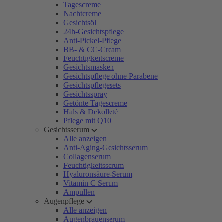
Tagescreme
Nachtcreme
Gesichtsöl
24h-Gesichtspflege
Anti-Pickel-Pflege
BB- & CC-Cream
Feuchtigkeitscreme
Gesichtsmasken
Gesichtspflege ohne Parabene
Gesichtspflegesets
Gesichtsspray
Getönte Tagescreme
Hals & Dekolleté
Pflege mit Q10
Gesichtsserum
Alle anzeigen
Anti-Aging-Gesichtsserum
Collagenserum
Feuchtigkeitsserum
Hyaluronsäure-Serum
Vitamin C Serum
Ampullen
Augenpflege
Alle anzeigen
Augenbrauenserum