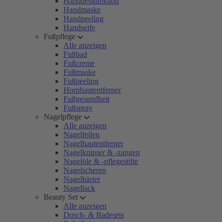
Handdesinfektion
Handmaske
Handpeeling
Handseife
Fußpflege
Alle anzeigen
Fußbad
Fußcreme
Fußmaske
Fußpeeling
Hornhautentferner
Fußgesundheit
Fußspray
Nagelpflege
Alle anzeigen
Nagelfeilen
Nagelhautentferner
Nagelknipser & -zangen
Nagelöle & -pflegestifte
Nagelscheren
Nagelhärter
Nagellack
Beauty Set
Alle anzeigen
Dusch- & Badesets