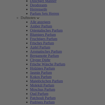
Duschgel Männer
Deodorants
Herrenseife
Parfum Sets Herren
Duftnoten
Alle anzeigen
Amber Parfum
Orientalisches Parfum
Blumiges Parfum
Fruchtiges Parfum
Frisches Parfum
Apfel Parfum
Aromatisches Parfum
Bergamotte Parfum
Chypre Düfte
Frische Wäsche Parfum
Holziges Parfum
Jasmin Parfum
Kokos Parfum
Maiglöckchen Parfum
Molekül Parfum
Moschus Parfum
Oud Parfum
Patchouli Parfum
Pudriges Parfum