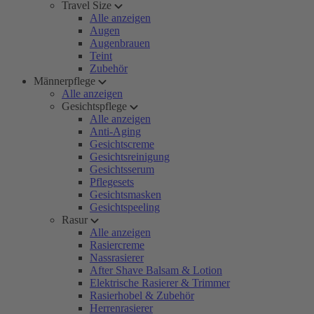
Travel Size
Alle anzeigen
Augen
Augenbrauen
Teint
Zubehör
Männerpflege
Alle anzeigen
Gesichtspflege
Alle anzeigen
Anti-Aging
Gesichtscreme
Gesichtsreinigung
Gesichtsserum
Pflegesets
Gesichtsmasken
Gesichtspeeling
Rasur
Alle anzeigen
Rasiercreme
Nassrasierer
After Shave Balsam & Lotion
Elektrische Rasierer & Trimmer
Rasierhobel & Zubehör
Herrenrasierer