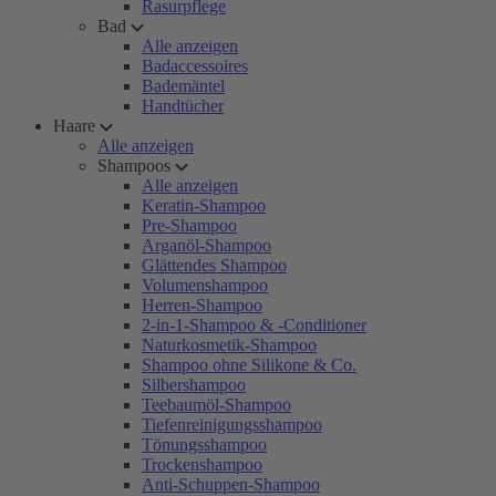
Rasurpflege
Bad
Alle anzeigen
Badaccessoires
Bademäntel
Handtücher
Haare
Alle anzeigen
Shampoos
Alle anzeigen
Keratin-Shampoo
Pre-Shampoo
Arganöl-Shampoo
Glättendes Shampoo
Volumenshampoo
Herren-Shampoo
2-in-1-Shampoo & -Conditioner
Naturkosmetik-Shampoo
Shampoo ohne Silikone & Co.
Silbershampoo
Teebaumöl-Shampoo
Tiefenreinigungsshampoo
Tönungsshampoo
Trockenshampoo
Anti-Schuppen-Shampoo