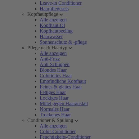
Leave-in Conditioner
Haarpflegesets
Kopfhautpflege
Alle anzeigen
Kopfhaut-Öl
Kopfhautpeeling
Haarwasser
Sonnenschutz & -pflege
Pflege nach Haartyp
Alle anzeigen
Anti-Frizz
Anti-Schuppen
Blondes Haar
Coloriertes Haar
Empfindliche Kopfhaut
Feines & glattes Haar
Fettiges Haar
Lockiges Haar
Mittel gegen Haarausfall
Normales Haar
Trockenes Haar
Conditioner & Spülung
Alle anzeigen
Color-Conditioner
Feuchtigkeits-Conditioner