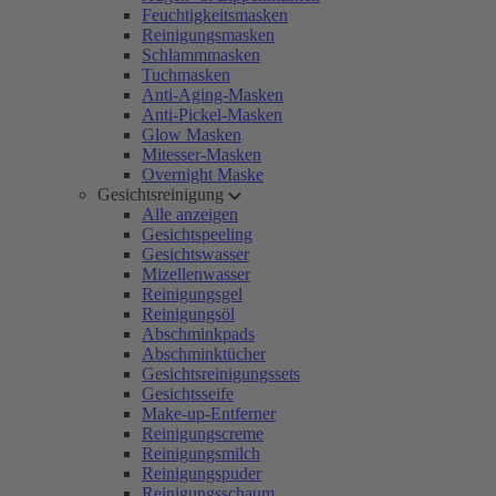
Feuchtigkeitsmasken
Reinigungsmasken
Schlammmasken
Tuchmasken
Anti-Aging-Masken
Anti-Pickel-Masken
Glow Masken
Mitesser-Masken
Overnight Maske
Gesichtsreinigung
Alle anzeigen
Gesichtspeeling
Gesichtswasser
Mizellenwasser
Reinigungsgel
Reinigungsöl
Abschminkpads
Abschminktücher
Gesichtsreinigungssets
Gesichtsseife
Make-up-Entferner
Reinigungscreme
Reinigungsmilch
Reinigungspuder
Reinigungsschaum