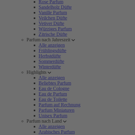
Rose Parfum
Sandelholz Düfte
Vanille Parfum
Veilchen Düfte
Vetiver Düfte
Würziges Parfum
Zitrische Düfte
Parfum nach Jahreszeit
Alle anzeigen
Frühlingsdüfte
Herbstdüfte
Sommerdüfte
Winterdüfte
Highlights
Alle anzeigen
Beliebtes Parfum
Eau de Cologne
Eau de Parfum
Eau de Toilette
Parfum auf Rechnung
Parfum Miniaturen
Unisex Parfum
Parfum nach Land
Alle anzeigen
Arabisches Parfum