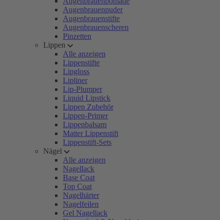
Augenbrauenpomade
Augenbrauenpuder
Augenbrauenstifte
Augenbrauenscheren
Pinzetten
Lippen
Alle anzeigen
Lippenstifte
Lipgloss
Lipliner
Lip-Plumper
Liquid Lipstick
Lippen Zubehör
Lippen-Primer
Lippenbalsam
Matter Lippenstift
Lippenstift-Sets
Nägel
Alle anzeigen
Nagellack
Base Coat
Top Coat
Nagelhärter
Nagelfeilen
Gel Nagellack