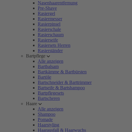
Nasenhaarentfernung
Pre-Shave
Rasiergel
Rasiermesser
Rasierpinsel
Rasierschale
Rasierschaum
Rasierseife
Rasiersets Herren
Rasierständer
Bartpflege
Alle anzeigen
Bartbalsam
Bartkämme & Bartbürsten
Bartöle
Bartschneider & Barttrimmer
Bartseife & Bartshampoo
Bartpflegesets
Bartscheren
Haare
Alle anzeigen
Shampoo
Pomade
Haarstyling
Haarausfall & Haarwuchs