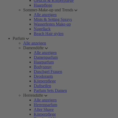
Gesicht & Körperpflege
Haarpflege
Sommer-Make-up und Trends
Alle anzeigen
Mists & Setting Sprays
Wasserfestes Make-up
Nagellack
Beach Hair stylen
Parfum
Alle anzeigen
Damendüfte
Alle anzeigen
Damenparfum
Haarparfum
Bodyspray
Duschgel Frauen
Deodorants
Körperpflege
Duftseifen
Parfum Sets Damen
Herrendüfte
Alle anzeigen
Herrenparfum
After Shave
Körperpflege