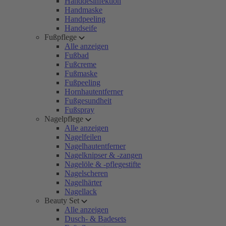
Handdesinfektion
Handmaske
Handpeeling
Handseife
Fußpflege
Alle anzeigen
Fußbad
Fußcreme
Fußmaske
Fußpeeling
Hornhautentferner
Fußgesundheit
Fußspray
Nagelpflege
Alle anzeigen
Nagelfeilen
Nagelhautentferner
Nagelknipser & -zangen
Nagelöle & -pflegestifte
Nagelscheren
Nagelhärter
Nagellack
Beauty Set
Alle anzeigen
Dusch- & Badesets