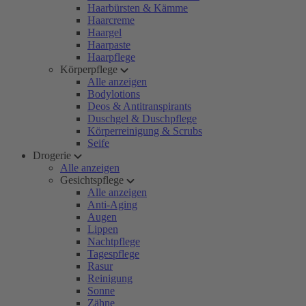
Haarbürsten & Kämme
Haarcreme
Haargel
Haarpaste
Haarpflege
Körperpflege
Alle anzeigen
Bodylotions
Deos & Antitranspirants
Duschgel & Duschpflege
Körperreinigung & Scrubs
Seife
Drogerie
Alle anzeigen
Gesichtspflege
Alle anzeigen
Anti-Aging
Augen
Lippen
Nachtpflege
Tagespflege
Rasur
Reinigung
Sonne
Zähne