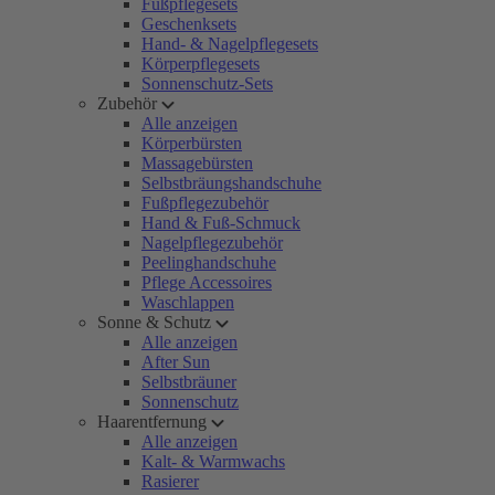
Fußpflegesets
Geschenksets
Hand- & Nagelpflegesets
Körperpflegesets
Sonnenschutz-Sets
Zubehör
Alle anzeigen
Körperbürsten
Massagebürsten
Selbstbräungshandschuhe
Fußpflegezubehör
Hand & Fuß-Schmuck
Nagelpflegezubehör
Peelinghandschuhe
Pflege Accessoires
Waschlappen
Sonne & Schutz
Alle anzeigen
After Sun
Selbstbräuner
Sonnenschutz
Haarentfernung
Alle anzeigen
Kalt- & Warmwachs
Rasierer