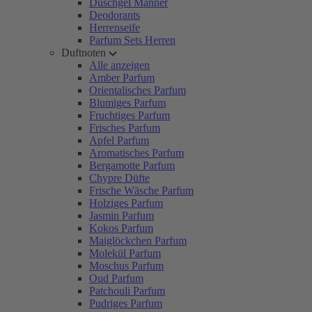
Duschgel Männer
Deodorants
Herrenseife
Parfum Sets Herren
Duftnoten
Alle anzeigen
Amber Parfum
Orientalisches Parfum
Blumiges Parfum
Fruchtiges Parfum
Frisches Parfum
Apfel Parfum
Aromatisches Parfum
Bergamotte Parfum
Chypre Düfte
Frische Wäsche Parfum
Holziges Parfum
Jasmin Parfum
Kokos Parfum
Maiglöckchen Parfum
Molekül Parfum
Moschus Parfum
Oud Parfum
Patchouli Parfum
Pudriges Parfum