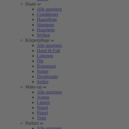
Haare
Alle anzeigen
Conditioner
Haarpflege
Shampoo
Haarfarbe
Styling
Körperpflege
Alle anzeigen
Hand & Fuß
Lotionen
Öle
Reinigung
Sonne
Deodorants
Seifen
Make-up
Alle anzeigen
Augen
Lippen
Nägel
Pinsel
Teint
Parfum
Alle anzeigen