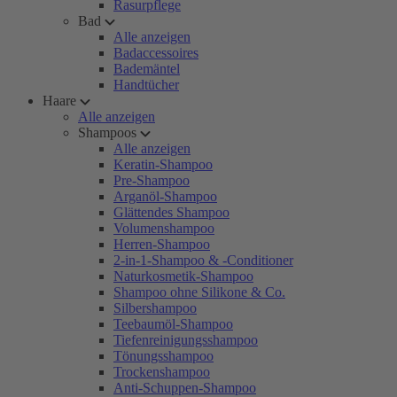
Rasurpflege
Bad
Alle anzeigen
Badaccessoires
Bademäntel
Handtücher
Haare
Alle anzeigen
Shampoos
Alle anzeigen
Keratin-Shampoo
Pre-Shampoo
Arganöl-Shampoo
Glättendes Shampoo
Volumenshampoo
Herren-Shampoo
2-in-1-Shampoo & -Conditioner
Naturkosmetik-Shampoo
Shampoo ohne Silikone & Co.
Silbershampoo
Teebaumöl-Shampoo
Tiefenreinigungsshampoo
Tönungsshampoo
Trockenshampoo
Anti-Schuppen-Shampoo