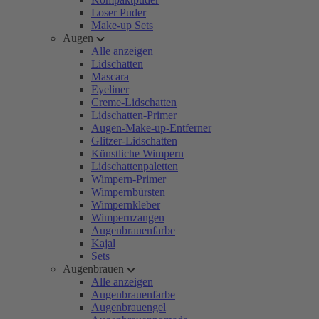
Loser Puder
Make-up Sets
Augen
Alle anzeigen
Lidschatten
Mascara
Eyeliner
Creme-Lidschatten
Lidschatten-Primer
Augen-Make-up-Entferner
Glitzer-Lidschatten
Künstliche Wimpern
Lidschattenpaletten
Wimpern-Primer
Wimpernbürsten
Wimpernkleber
Wimpernzangen
Augenbrauenfarbe
Kajal
Sets
Augenbrauen
Alle anzeigen
Augenbrauenfarbe
Augenbrauengel