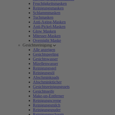
Feuchtigkeitsmasken
Reinigungsmasken
Schlammmasken
Tuchmasken
Anti-Aging-Masken
Anti-Pickel-Masken
Glow Masken
Mitesser-Masken
Overnight Maske
Gesichtsreinigung
Alle anzeigen
Gesichtspeeling
Gesichtswasser
Mizellenwasser
Reinigungsgel
Reinigungsöl
Abschminkpads
Abschminktücher
Gesichtsreinigungssets
Gesichtsseife
Make-up-Entferner
Reinigungscreme
Reinigungsmilch
Reinigungspuder
Reinigungsschaum