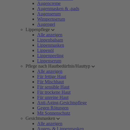
Augencreme
Augenmasken & -pads
Augenserum
Wimpernserum
Augengel
Lippenpflege
Alle anzeigen
Lippenbalsam
Lippenmasken
Lippenöl
Lippenpeeling
Lippenserum
Pflege nach Hautbedürfnis/Hauttyp
Alle anzeigen
Für fettige Haut
Für Mischhaut
Für sensible Haut
Für trockene Haut
Für unreine Haut
Anti-Aging-Gesichtspflege
Gegen Rötungen
Mit Sonnenschutz
Gesichtsmasken
Alle anzeigen
Augen- & Lippenmasken