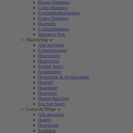
Repair-Shampoo
Color-Shampoo
Feuchtigkeitsshampoo
Festes Shampoo
Haarseife
Lockenshampoo
Shampoo-Sets
Haarstyling
Alle anzeigen
Schaumfestiger
Hitzeschutz
Haarwachs
Styling Spray
Ansatzspray
Haarcreme & Stylingcreme
Haargel
Haarpuder
Haarspray
Haarstyling-Sets
Sea Salt Spray
Leave-In Pflege
Alle anzeigen
Haaröl
Haarserum
Sprühkur