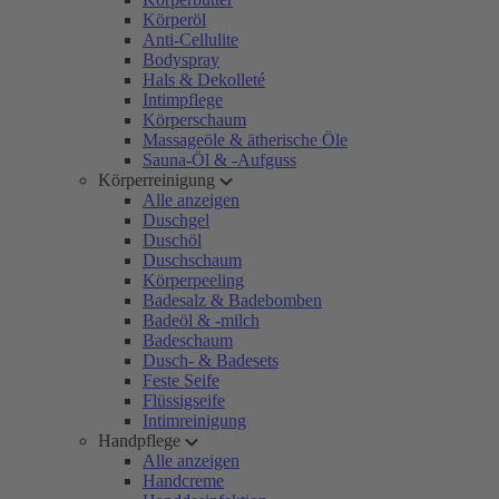
Körperöl
Anti-Cellulite
Bodyspray
Hals & Dekolleté
Intimpflege
Körperschaum
Massageöle & ätherische Öle
Sauna-Öl & -Aufguss
Körperreinigung
Alle anzeigen
Duschgel
Duschöl
Duschschaum
Körperpeeling
Badesalz & Badebomben
Badeöl & -milch
Badeschaum
Dusch- & Badesets
Feste Seife
Flüssigseife
Intimreinigung
Handpflege
Alle anzeigen
Handcreme