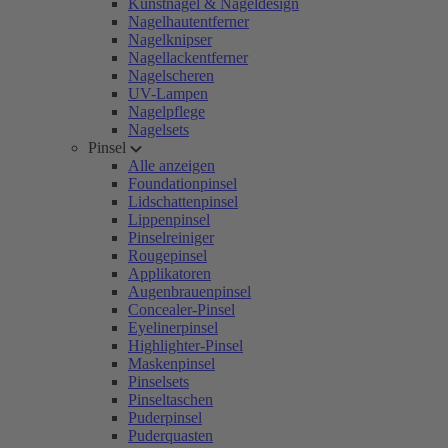
Kunstnägel & Nageldesign
Nagelhautentferner
Nagelknipser
Nagellackentferner
Nagelscheren
UV-Lampen
Nagelpflege
Nagelsets
Pinsel
Alle anzeigen
Foundationpinsel
Lidschattenpinsel
Lippenpinsel
Pinselreiniger
Rougepinsel
Applikatoren
Augenbrauenpinsel
Concealer-Pinsel
Eyelinerpinsel
Highlighter-Pinsel
Maskenpinsel
Pinselsets
Pinseltaschen
Puderpinsel
Puderquasten