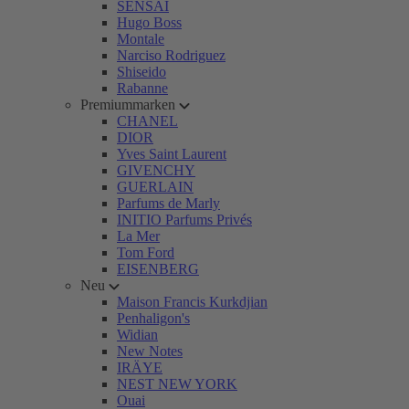
SENSAI
Hugo Boss
Montale
Narciso Rodriguez
Shiseido
Rabanne
Premiummarken
CHANEL
DIOR
Yves Saint Laurent
GIVENCHY
GUERLAIN
Parfums de Marly
INITIO Parfums Privés
La Mer
Tom Ford
EISENBERG
Neu
Maison Francis Kurkdjian
Penhaligon's
Widian
New Notes
IRÄYE
NEST NEW YORK
Ouai