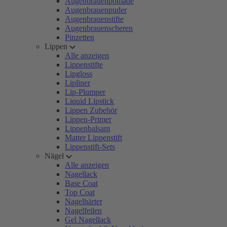
Augenbrauenpomade
Augenbrauenpuder
Augenbrauenstifte
Augenbrauenscheren
Pinzetten
Lippen
Alle anzeigen
Lippenstifte
Lipgloss
Lipliner
Lip-Plumper
Liquid Lipstick
Lippen Zubehör
Lippen-Primer
Lippenbalsam
Matter Lippenstift
Lippenstift-Sets
Nägel
Alle anzeigen
Nagellack
Base Coat
Top Coat
Nagelhärter
Nagelfeilen
Gel Nagellack