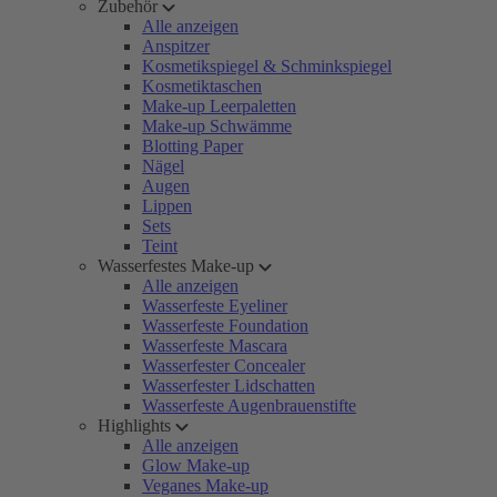
Zubehör
Alle anzeigen
Anspitzer
Kosmetikspiegel & Schminkspiegel
Kosmetiktaschen
Make-up Leerpaletten
Make-up Schwämme
Blotting Paper
Nägel
Augen
Lippen
Sets
Teint
Wasserfestes Make-up
Alle anzeigen
Wasserfeste Eyeliner
Wasserfeste Foundation
Wasserfeste Mascara
Wasserfester Concealer
Wasserfester Lidschatten
Wasserfeste Augenbrauenstifte
Highlights
Alle anzeigen
Glow Make-up
Veganes Make-up