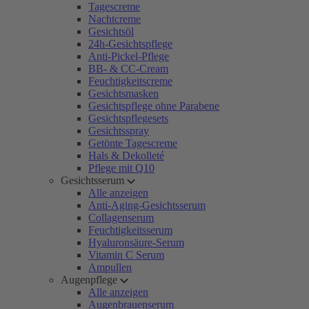
Tagescreme
Nachtcreme
Gesichtsöl
24h-Gesichtspflege
Anti-Pickel-Pflege
BB- & CC-Cream
Feuchtigkeitscreme
Gesichtsmasken
Gesichtspflege ohne Parabene
Gesichtspflegesets
Gesichtsspray
Getönte Tagescreme
Hals & Dekolleté
Pflege mit Q10
Gesichtsserum
Alle anzeigen
Anti-Aging-Gesichtsserum
Collagenserum
Feuchtigkeitsserum
Hyaluronsäure-Serum
Vitamin C Serum
Ampullen
Augenpflege
Alle anzeigen
Augenbrauenserum