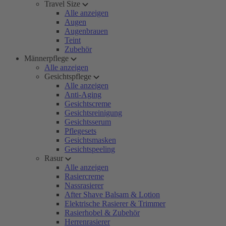
Travel Size
Alle anzeigen
Augen
Augenbrauen
Teint
Zubehör
Männerpflege
Alle anzeigen
Gesichtspflege
Alle anzeigen
Anti-Aging
Gesichtscreme
Gesichtsreinigung
Gesichtsserum
Pflegesets
Gesichtsmasken
Gesichtspeeling
Rasur
Alle anzeigen
Rasiercreme
Nassrasierer
After Shave Balsam & Lotion
Elektrische Rasierer & Trimmer
Rasierhobel & Zubehör
Herrenrasierer