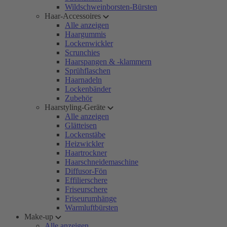
Wildschweinborsten-Bürsten
Haar-Accessoires
Alle anzeigen
Haargummis
Lockenwickler
Scrunchies
Haarspangen & -klammern
Sprühflaschen
Haarnadeln
Lockenbänder
Zubehör
Haarstyling-Geräte
Alle anzeigen
Glätteisen
Lockenstäbe
Heizwickler
Haartrockner
Haarschneidemaschine
Diffusor-Fön
Effilierschere
Friseurschere
Friseurumhänge
Warmluftbürsten
Make-up
Alle anzeigen