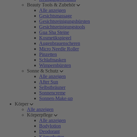
Beauty Tools & Zubehör
Alle anzeigen
Gesichtsmassage
Gesichtsreinigungsbürsten
Gesichtsreinigungstools
Gua Sha Steine
Kosmetikspiegel
Augenbrauenscheren
Micro Needle Roller
Pinzetten
Schlafmasken
Wimpernbürsten
Sonne & Schutz
Alle anzeigen
After Sun
Selbstbräuner
Sonnencreme
Sonnen-Make-up
Körper
Alle anzeigen
Körperpflege
Alle anzeigen
Bodylotion
Deodorant
Körperbutter