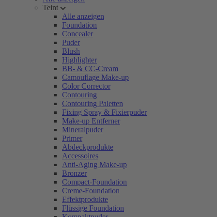
Teint
Alle anzeigen
Foundation
Concealer
Puder
Blush
Highlighter
BB- & CC-Cream
Camouflage Make-up
Color Corrector
Contouring
Contouring Paletten
Fixing Spray & Fixierpuder
Make-up Entferner
Mineralpuder
Primer
Abdeckprodukte
Accessoires
Anti-Aging Make-up
Bronzer
Compact-Foundation
Creme-Foundation
Effektprodukte
Flüssige Foundation
Kompaktpuder