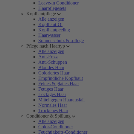
Leave-in Conditioner
Haarpflegesets
Kopfhautpflege
Alle anzeigen
Kopfhaut-Öl
Kopfhautpeeling
Haarwasser
Sonnenschutz & -pflege
Pflege nach Haartyp
Alle anzeigen
Anti-Frizz
Anti-Schuppen
Blondes Haar
Coloriertes Haar
Empfindliche Kopfhaut
Feines & glattes Haar
Fettiges Haar
Lockiges Haar
Mittel gegen Haarausfall
Normales Haar
Trockenes Haar
Conditioner & Spülung
Alle anzeigen
Color-Conditioner
Feuchtigkeits-Conditioner