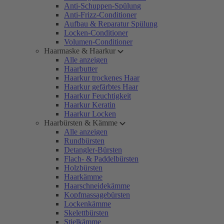
Anti-Schuppen-Spülung
Anti-Frizz-Conditioner
Aufbau & Reparatur Spülung
Locken-Conditioner
Volumen-Conditioner
Haarmaske & Haarkur
Alle anzeigen
Haarbutter
Haarkur trockenes Haar
Haarkur gefärbtes Haar
Haarkur Feuchtigkeit
Haarkur Keratin
Haarkur Locken
Haarbürsten & Kämme
Alle anzeigen
Rundbürsten
Detangler-Bürsten
Flach- & Paddelbürsten
Holzbürsten
Haarkämme
Haarschneidekämme
Kopfmassagebürsten
Lockenkämme
Skelettbürsten
Stielkämme