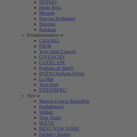
SENSAI
Hugo Boss
Montale
Narciso Rodriguez
Shiseido
Rabanne
Premiummarken
CHANEL
DIOR
Yves Saint Laurent
GIVENCHY
GUERLAIN
Parfums de Marly
INITIO Parfums Privés
La Mer
Tom Ford
EISENBERG
Neu
Maison Francis Kurkdjian
Penhaligon's
Widian
New Notes
IRÄYE
NEST NEW YORK
Farmacy Beauty