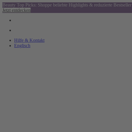
Beauty Top Picks: Shoppe beliebte Highlights & reduzierte Bestseller
Jetzt entdecken
Hilfe & Kontakt
Englisch