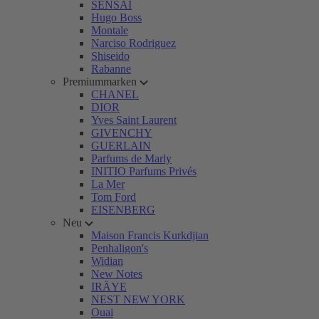
SENSAI
Hugo Boss
Montale
Narciso Rodriguez
Shiseido
Rabanne
Premiummarken
CHANEL
DIOR
Yves Saint Laurent
GIVENCHY
GUERLAIN
Parfums de Marly
INITIO Parfums Privés
La Mer
Tom Ford
EISENBERG
Neu
Maison Francis Kurkdjian
Penhaligon's
Widian
New Notes
IRÄYE
NEST NEW YORK
Ouai