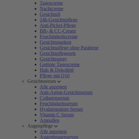
Tagescreme
Nachtcreme
Gesichtsöl
24h-Gesichtspflege
Anti-Pickel-Pflege
BB- & CC-Cream
Feuchtigkeitscreme
Gesichtsmasken
Gesichtspflege ohne Parabene
Gesichtspflegesets
Gesichtsspray
Getönte Tagescreme
Hals & Dekolleté
Pflege mit Q10
Gesichtsserum
Alle anzeigen
Anti-Aging-Gesichtsserum
Collagenserum
Feuchtigkeitsserum
Hyaluronsäure-Serum
Vitamin C Serum
Ampullen
Augenpflege
Alle anzeigen
Augenbrauenserum