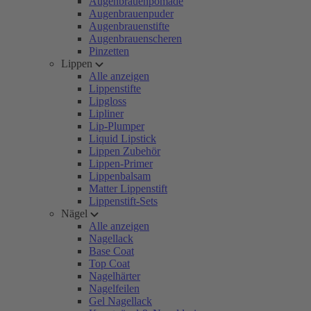
Augenbrauenpomade
Augenbrauenpuder
Augenbrauenstifte
Augenbrauenscheren
Pinzetten
Lippen
Alle anzeigen
Lippenstifte
Lipgloss
Lipliner
Lip-Plumper
Liquid Lipstick
Lippen Zubehör
Lippen-Primer
Lippenbalsam
Matter Lippenstift
Lippenstift-Sets
Nägel
Alle anzeigen
Nagellack
Base Coat
Top Coat
Nagelhärter
Nagelfeilen
Gel Nagellack