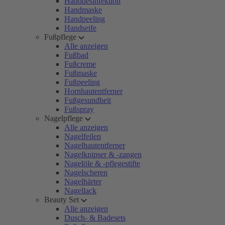
Handdesinfektion
Handmaske
Handpeeling
Handseife
Fußpflege
Alle anzeigen
Fußbad
Fußcreme
Fußmaske
Fußpeeling
Hornhautentferner
Fußgesundheit
Fußspray
Nagelpflege
Alle anzeigen
Nagelfeilen
Nagelhautentferner
Nagelknipser & -zangen
Nagelöle & -pflegestifte
Nagelscheren
Nagelhärter
Nagellack
Beauty Set
Alle anzeigen
Dusch- & Badesets