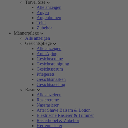
Travel Size
Alle anzeigen
Augen
Augenbrauen
Teint
Zubehör
Männerpflege
Alle anzeigen
Gesichtspflege
Alle anzeigen
Anti-Aging
Gesichtscreme
Gesichtsreinigung
Gesichtsserum
Pflegesets
Gesichtsmasken
Gesichtspeeling
Rasur
Alle anzeigen
Rasiercreme
Nassrasierer
After Shave Balsam & Lotion
Elektrische Rasierer & Trimmer
Rasierhobel & Zubehör
Herrenrasierer