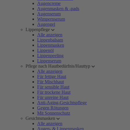
Augencreme
Augenmasken & -pads
Augenserum
Wimpernserum
Augengel
Lippenpflege
Alle anzeigen
Lippenbalsam
Lippenmasken
Lippenöl
Lippenpeeling
Lippenserum
Pflege nach Hautbedürfnis/Hauttyp
Alle anzeigen
Für fettige Haut
Für Mischhaut
Für sensible Haut
Für trockene Haut
Für unreine Haut
Anti-Aging-Gesichtspflege
Gegen Rötungen
Mit Sonnenschutz
Gesichtsmasken
Alle anzeigen
Augen- & Lippenmasken