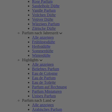
Rose Parfum
Sandelholz Düfte
Vanille Parfum
Veilchen Düfte
Vetiver Düfte
Würziges Parfum
Zitrische Düfte
Parfum nach Jahreszeit
Alle anzeigen
Frühlingsdüfte
Herbstdüfte
Sommerdüfte
Winterdüfte
Highlights
Alle anzeigen
Beliebtes Parfum
Eau de Cologne
Eau de Parfum
Eau de Toilette
Parfum auf Rechnung
Parfum Miniaturen
Unisex Parfum
Parfum nach Land
Alle anzeigen
Arabisches Parfum