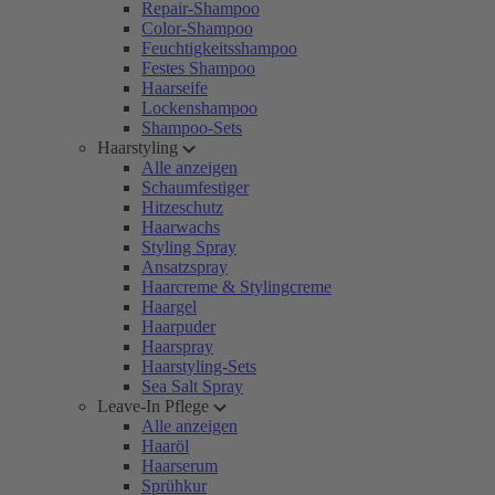
Repair-Shampoo
Color-Shampoo
Feuchtigkeitsshampoo
Festes Shampoo
Haarseife
Lockenshampoo
Shampoo-Sets
Haarstyling
Alle anzeigen
Schaumfestiger
Hitzeschutz
Haarwachs
Styling Spray
Ansatzspray
Haarcreme & Stylingcreme
Haargel
Haarpuder
Haarspray
Haarstyling-Sets
Sea Salt Spray
Leave-In Pflege
Alle anzeigen
Haaröl
Haarserum
Sprühkur