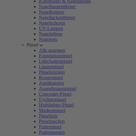
Kunstnägel & Nageldesign
Nagelhautentferner
Nagelknipser
Nagellackentferner
Nagelscheren
UV-Lampen
Nagelpflege
Nagelsets
Pinsel
Alle anzeigen
Foundationpinsel
Lidschattenpinsel
Lippenpinsel
Pinselreiniger
Rougepinsel
Applikatoren
Augenbrauenpinsel
Concealer-Pinsel
Eyelinerpinsel
Highlighter-Pinsel
Maskenpinsel
Pinselsets
Pinseltaschen
Puderpinsel
Puderquasten