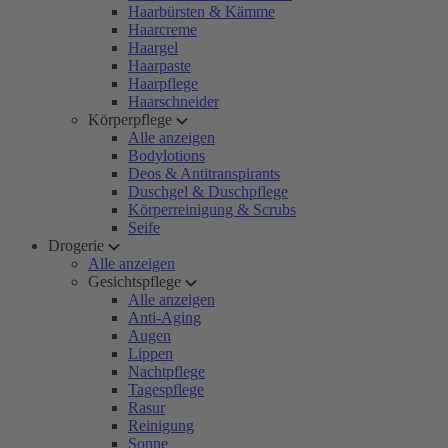
Haarbürsten & Kämme
Haarcreme
Haargel
Haarpaste
Haarpflege
Haarschneider
Körperpflege
Alle anzeigen
Bodylotions
Deos & Antitranspirants
Duschgel & Duschpflege
Körperreinigung & Scrubs
Seife
Drogerie
Alle anzeigen
Gesichtspflege
Alle anzeigen
Anti-Aging
Augen
Lippen
Nachtpflege
Tagespflege
Rasur
Reinigung
Sonne