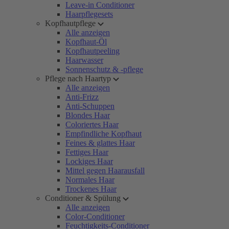
Leave-in Conditioner
Haarpflegesets
Kopfhautpflege
Alle anzeigen
Kopfhaut-Öl
Kopfhautpeeling
Haarwasser
Sonnenschutz & -pflege
Pflege nach Haartyp
Alle anzeigen
Anti-Frizz
Anti-Schuppen
Blondes Haar
Coloriertes Haar
Empfindliche Kopfhaut
Feines & glattes Haar
Fettiges Haar
Lockiges Haar
Mittel gegen Haarausfall
Normales Haar
Trockenes Haar
Conditioner & Spülung
Alle anzeigen
Color-Conditioner
Feuchtigkeits-Conditioner