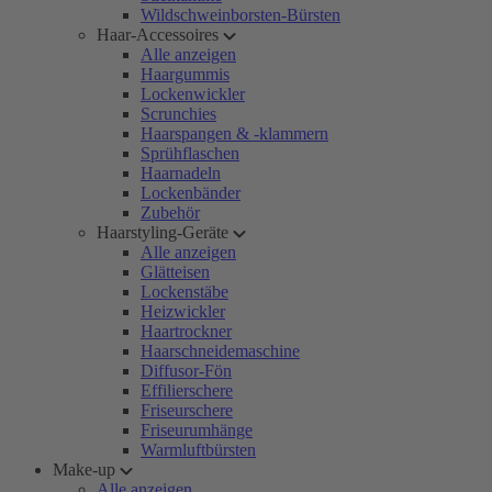
Wildschweinborsten-Bürsten
Haar-Accessoires
Alle anzeigen
Haargummis
Lockenwickler
Scrunchies
Haarspangen & -klammern
Sprühflaschen
Haarnadeln
Lockenbänder
Zubehör
Haarstyling-Geräte
Alle anzeigen
Glätteisen
Lockenstäbe
Heizwickler
Haartrockner
Haarschneidemaschine
Diffusor-Fön
Effilierschere
Friseurschere
Friseurumhänge
Warmluftbürsten
Make-up
Alle anzeigen