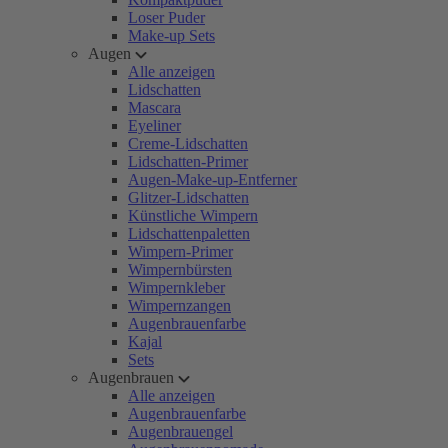
Loser Puder
Make-up Sets
Augen
Alle anzeigen
Lidschatten
Mascara
Eyeliner
Creme-Lidschatten
Lidschatten-Primer
Augen-Make-up-Entferner
Glitzer-Lidschatten
Künstliche Wimpern
Lidschattenpaletten
Wimpern-Primer
Wimpernbürsten
Wimpernkleber
Wimpernzangen
Augenbrauenfarbe
Kajal
Sets
Augenbrauen
Alle anzeigen
Augenbrauenfarbe
Augenbrauengel