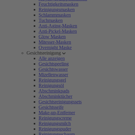
Feuchtigkeitsmasken
Reinigungsmasken
Schlammmasken
Tuchmasken
Anti-Aging-Masken
Anti-Pickel-Masken
Glow Masken
Mitesser-Masken
Overnight Maske
Gesichtsreinigung
Alle anzeigen
Gesichtspeeling
Gesichtswasser
Mizellenwasser
Reinigungsgel
Reinigungsöl
Abschminkpads
Abschminktücher
Gesichtsreinigungssets
Gesichtsseife
Make-up-Entferner
Reinigungscreme
Reinigungsmilch
Reinigungspuder
Reinigungsschaum