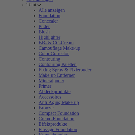
Teint
Alle anzeigen
Foundation
Concealer
Puder
Blush
Highlighter
BB- & CC-Cream
Camouflage Make-up
Color Corrector
Contouring
Contouring Paletten
Fixing Spray & Fixierpuder
Make-up Entferner
Mineralpuder
Primer
Abdeckprodukte
Accessoires
Anti-Aging Make-up
Bronzer
Compact-Foundation
Creme-Foundation
Effektprodukte
Flüssige Foundation
Kompaktpuder