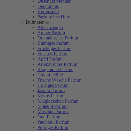
Duschgel Männer
Deodorants
Herrenseife
Parfum Sets Herren
Duftnoten
Alle anzeigen
Amber Parfum
Orientalisches Parfum
Blumiges Parfum
Fruchtiges Parfum
Frisches Parfum
Apfel Parfum
Aromatisches Parfum
Bergamotte Parfum
Chypre Düfte
Frische Wäsche Parfum
Holziges Parfum
Jasmin Parfum
Kokos Parfum
Maiglöckchen Parfum
Molekül Parfum
Moschus Parfum
Oud Parfum
Patchouli Parfum
Pudriges Parfum