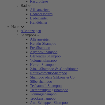
Rasurpflege
Bad
Alle anzeigen
Badaccessoires
Bademäntel
Handtücher
Haare
Alle anzeigen
Shampoos
Alle anzeigen
Keratin-Shampoo
Pre-Shampoo
Arganöl-Shampoo
Glättendes Shampoo
Volumenshampoo
Herren-Shampoo
2-in-1-Shampoo & -Conditioner
Naturkosmetik-Shampoo
Shampoo ohne Silikone & Co.
Silbershampoo
Teebaumöl-Shampoo
Tiefenreinigungsshampoo
Tönungsshampoo
Trockenshampoo
Anti-Schuppen-Shampoo