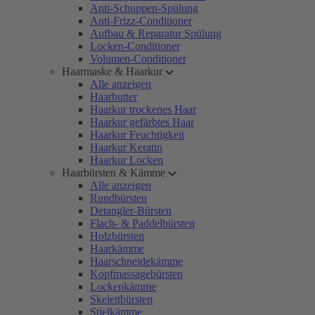
Anti-Schuppen-Spülung
Anti-Frizz-Conditioner
Aufbau & Reparatur Spülung
Locken-Conditioner
Volumen-Conditioner
Haarmaske & Haarkur
Alle anzeigen
Haarbutter
Haarkur trockenes Haar
Haarkur gefärbtes Haar
Haarkur Feuchtigkeit
Haarkur Keratin
Haarkur Locken
Haarbürsten & Kämme
Alle anzeigen
Rundbürsten
Detangler-Bürsten
Flach- & Paddelbürsten
Holzbürsten
Haarkämme
Haarschneidekämme
Kopfmassagebürsten
Lockenkämme
Skelettbürsten
Stielkämme