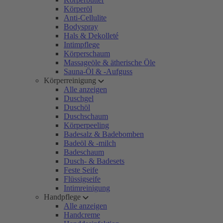
Körperöl
Anti-Cellulite
Bodyspray
Hals & Dekolleté
Intimpflege
Körperschaum
Massageöle & ätherische Öle
Sauna-Öl & -Aufguss
Körperreinigung
Alle anzeigen
Duschgel
Duschöl
Duschschaum
Körperpeeling
Badesalz & Badebomben
Badeöl & -milch
Badeschaum
Dusch- & Badesets
Feste Seife
Flüssigseife
Intimreinigung
Handpflege
Alle anzeigen
Handcreme