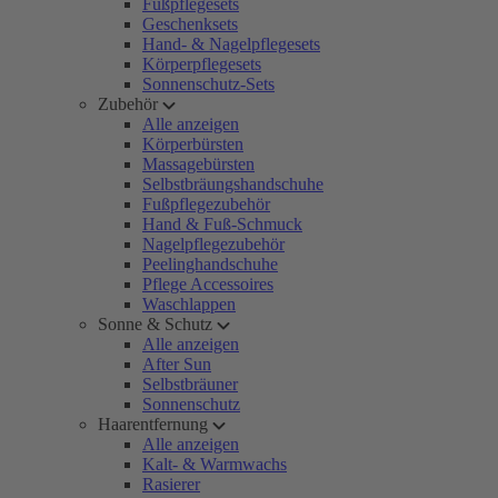
Fußpflegesets
Geschenksets
Hand- & Nagelpflegesets
Körperpflegesets
Sonnenschutz-Sets
Zubehör
Alle anzeigen
Körperbürsten
Massagebürsten
Selbstbräungshandschuhe
Fußpflegezubehör
Hand & Fuß-Schmuck
Nagelpflegezubehör
Peelinghandschuhe
Pflege Accessoires
Waschlappen
Sonne & Schutz
Alle anzeigen
After Sun
Selbstbräuner
Sonnenschutz
Haarentfernung
Alle anzeigen
Kalt- & Warmwachs
Rasierer