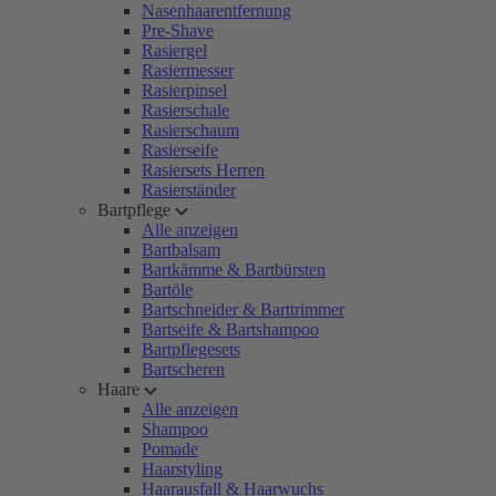
Nasenhaarentfernung
Pre-Shave
Rasiergel
Rasiermesser
Rasierpinsel
Rasierschale
Rasierschaum
Rasierseife
Rasiersets Herren
Rasierständer
Bartpflege
Alle anzeigen
Bartbalsam
Bartkämme & Bartbürsten
Bartöle
Bartschneider & Barttrimmer
Bartseife & Bartshampoo
Bartpflegesets
Bartscheren
Haare
Alle anzeigen
Shampoo
Pomade
Haarstyling
Haarausfall & Haarwuchs