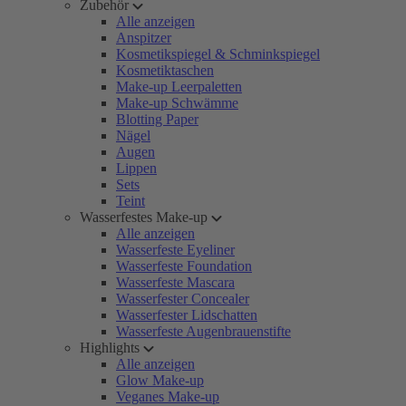
Zubehör
Alle anzeigen
Anspitzer
Kosmetikspiegel & Schminkspiegel
Kosmetiktaschen
Make-up Leerpaletten
Make-up Schwämme
Blotting Paper
Nägel
Augen
Lippen
Sets
Teint
Wasserfestes Make-up
Alle anzeigen
Wasserfeste Eyeliner
Wasserfeste Foundation
Wasserfeste Mascara
Wasserfester Concealer
Wasserfester Lidschatten
Wasserfeste Augenbrauenstifte
Highlights
Alle anzeigen
Glow Make-up
Veganes Make-up