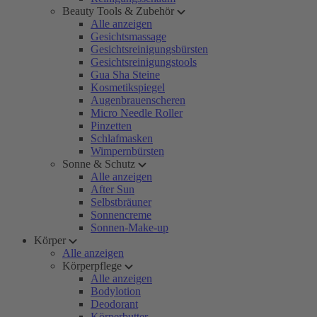
Beauty Tools & Zubehör
Alle anzeigen
Gesichtsmassage
Gesichtsreinigungsbürsten
Gesichtsreinigungstools
Gua Sha Steine
Kosmetikspiegel
Augenbrauenscheren
Micro Needle Roller
Pinzetten
Schlafmasken
Wimpernbürsten
Sonne & Schutz
Alle anzeigen
After Sun
Selbstbräuner
Sonnencreme
Sonnen-Make-up
Körper
Alle anzeigen
Körperpflege
Alle anzeigen
Bodylotion
Deodorant
Körperbutter