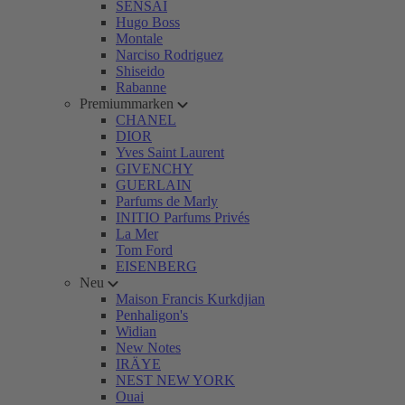
SENSAI
Hugo Boss
Montale
Narciso Rodriguez
Shiseido
Rabanne
Premiummarken
CHANEL
DIOR
Yves Saint Laurent
GIVENCHY
GUERLAIN
Parfums de Marly
INITIO Parfums Privés
La Mer
Tom Ford
EISENBERG
Neu
Maison Francis Kurkdjian
Penhaligon's
Widian
New Notes
IRÄYE
NEST NEW YORK
Ouai