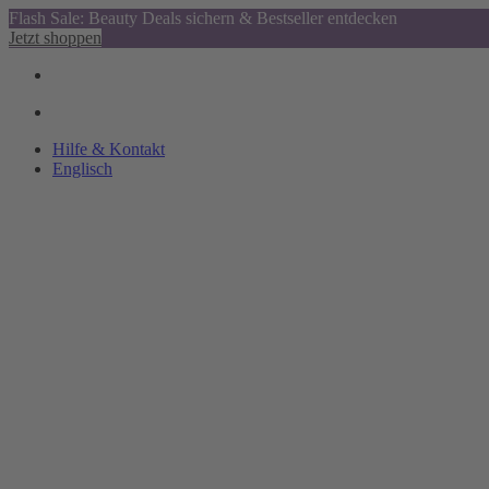
Flash Sale: Beauty Deals sichern & Bestseller entdecken
Jetzt shoppen
Hilfe & Kontakt
Englisch