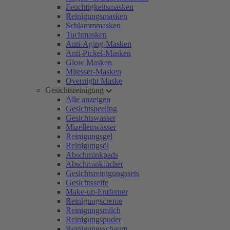
Feuchtigkeitsmasken
Reinigungsmasken
Schlammmasken
Tuchmasken
Anti-Aging-Masken
Anti-Pickel-Masken
Glow Masken
Mitesser-Masken
Overnight Maske
Gesichtsreinigung
Alle anzeigen
Gesichtspeeling
Gesichtswasser
Mizellenwasser
Reinigungsgel
Reinigungsöl
Abschminkpads
Abschminktücher
Gesichtsreinigungssets
Gesichtsseife
Make-up-Entferner
Reinigungscreme
Reinigungsmilch
Reinigungspuder
Reinigungsschaum