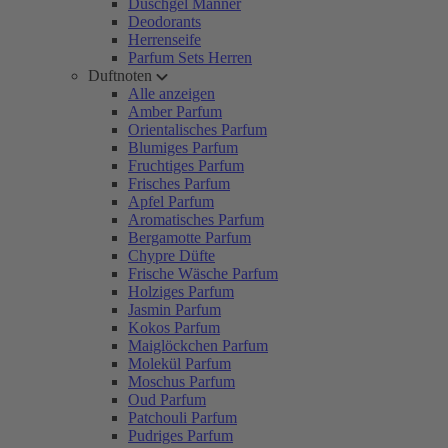
Duschgel Männer
Deodorants
Herrenseife
Parfum Sets Herren
Duftnoten
Alle anzeigen
Amber Parfum
Orientalisches Parfum
Blumiges Parfum
Fruchtiges Parfum
Frisches Parfum
Apfel Parfum
Aromatisches Parfum
Bergamotte Parfum
Chypre Düfte
Frische Wäsche Parfum
Holziges Parfum
Jasmin Parfum
Kokos Parfum
Maiglöckchen Parfum
Molekül Parfum
Moschus Parfum
Oud Parfum
Patchouli Parfum
Pudriges Parfum