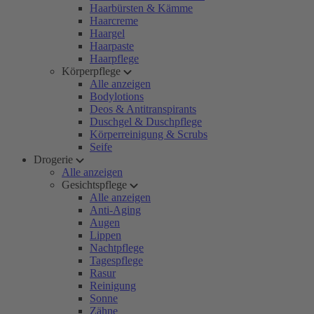
Haarbürsten & Kämme
Haarcreme
Haargel
Haarpaste
Haarpflege
Körperpflege
Alle anzeigen
Bodylotions
Deos & Antitranspirants
Duschgel & Duschpflege
Körperreinigung & Scrubs
Seife
Drogerie
Alle anzeigen
Gesichtspflege
Alle anzeigen
Anti-Aging
Augen
Lippen
Nachtpflege
Tagespflege
Rasur
Reinigung
Sonne
Zähne