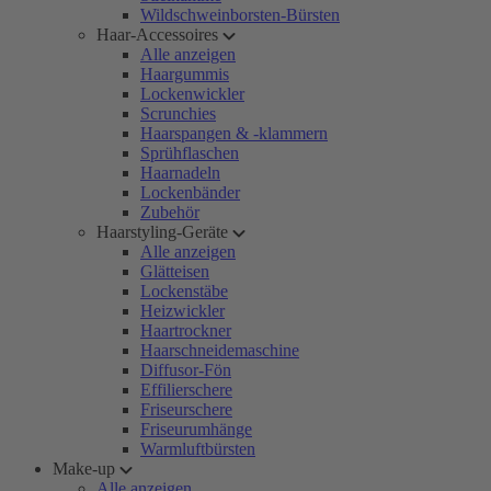
Wildschweinborsten-Bürsten
Haar-Accessoires
Alle anzeigen
Haargummis
Lockenwickler
Scrunchies
Haarspangen & -klammern
Sprühflaschen
Haarnadeln
Lockenbänder
Zubehör
Haarstyling-Geräte
Alle anzeigen
Glätteisen
Lockenstäbe
Heizwickler
Haartrockner
Haarschneidemaschine
Diffusor-Fön
Effilierschere
Friseurschere
Friseurumhänge
Warmluftbürsten
Make-up
Alle anzeigen