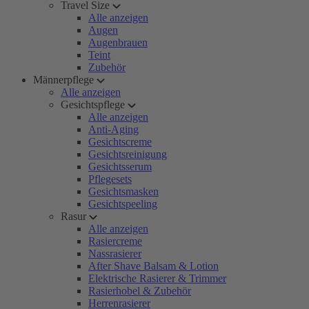
Travel Size
Alle anzeigen
Augen
Augenbrauen
Teint
Zubehör
Männerpflege
Alle anzeigen
Gesichtspflege
Alle anzeigen
Anti-Aging
Gesichtscreme
Gesichtsreinigung
Gesichtsserum
Pflegesets
Gesichtsmasken
Gesichtspeeling
Rasur
Alle anzeigen
Rasiercreme
Nassrasierer
After Shave Balsam & Lotion
Elektrische Rasierer & Trimmer
Rasierhobel & Zubehör
Herrenrasierer