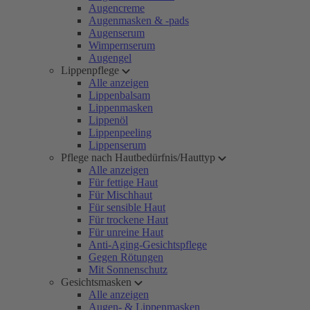
Augencreme
Augenmasken & -pads
Augenserum
Wimpernserum
Augengel
Lippenpflege
Alle anzeigen
Lippenbalsam
Lippenmasken
Lippenöl
Lippenpeeling
Lippenserum
Pflege nach Hautbedürfnis/Hauttyp
Alle anzeigen
Für fettige Haut
Für Mischhaut
Für sensible Haut
Für trockene Haut
Für unreine Haut
Anti-Aging-Gesichtspflege
Gegen Rötungen
Mit Sonnenschutz
Gesichtsmasken
Alle anzeigen
Augen- & Lippenmasken