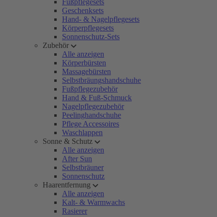
Fußpflegesets
Geschenksets
Hand- & Nagelpflegesets
Körperpflegesets
Sonnenschutz-Sets
Zubehör
Alle anzeigen
Körperbürsten
Massagebürsten
Selbstbräungshandschuhe
Fußpflegezubehör
Hand & Fuß-Schmuck
Nagelpflegezubehör
Peelinghandschuhe
Pflege Accessoires
Waschlappen
Sonne & Schutz
Alle anzeigen
After Sun
Selbstbräuner
Sonnenschutz
Haarentfernung
Alle anzeigen
Kalt- & Warmwachs
Rasierer