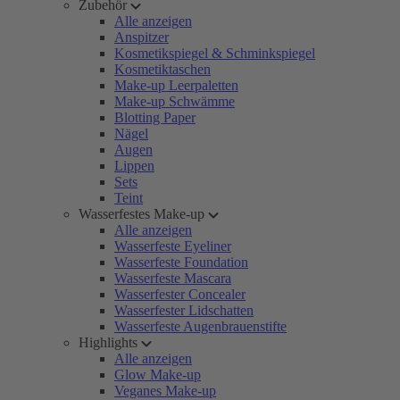
Zubehör
Alle anzeigen
Anspitzer
Kosmetikspiegel & Schminkspiegel
Kosmetiktaschen
Make-up Leerpaletten
Make-up Schwämme
Blotting Paper
Nägel
Augen
Lippen
Sets
Teint
Wasserfestes Make-up
Alle anzeigen
Wasserfeste Eyeliner
Wasserfeste Foundation
Wasserfeste Mascara
Wasserfester Concealer
Wasserfester Lidschatten
Wasserfeste Augenbrauenstifte
Highlights
Alle anzeigen
Glow Make-up
Veganes Make-up