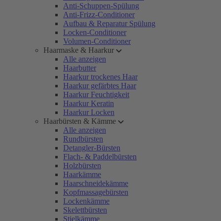
Anti-Schuppen-Spülung
Anti-Frizz-Conditioner
Aufbau & Reparatur Spülung
Locken-Conditioner
Volumen-Conditioner
Haarmaske & Haarkur
Alle anzeigen
Haarbutter
Haarkur trockenes Haar
Haarkur gefärbtes Haar
Haarkur Feuchtigkeit
Haarkur Keratin
Haarkur Locken
Haarbürsten & Kämme
Alle anzeigen
Rundbürsten
Detangler-Bürsten
Flach- & Paddelbürsten
Holzbürsten
Haarkämme
Haarschneidekämme
Kopfmassagebürsten
Lockenkämme
Skelettbürsten
Stielkämme