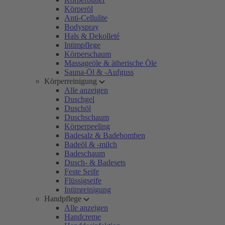
Körperöl
Anti-Cellulite
Bodyspray
Hals & Dekolleté
Intimpflege
Körperschaum
Massageöle & ätherische Öle
Sauna-Öl & -Aufguss
Körperreinigung
Alle anzeigen
Duschgel
Duschöl
Duschschaum
Körperpeeling
Badesalz & Badebomben
Badeöl & -milch
Badeschaum
Dusch- & Badesets
Feste Seife
Flüssigseife
Intimreinigung
Handpflege
Alle anzeigen
Handcreme