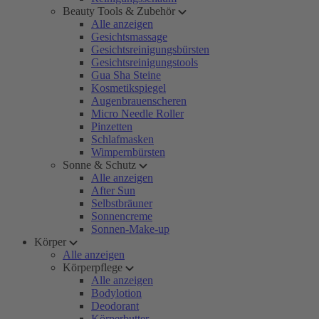
Beauty Tools & Zubehör
Alle anzeigen
Gesichtsmassage
Gesichtsreinigungsbürsten
Gesichtsreinigungstools
Gua Sha Steine
Kosmetikspiegel
Augenbrauenscheren
Micro Needle Roller
Pinzetten
Schlafmasken
Wimpernbürsten
Sonne & Schutz
Alle anzeigen
After Sun
Selbstbräuner
Sonnencreme
Sonnen-Make-up
Körper
Alle anzeigen
Körperpflege
Alle anzeigen
Bodylotion
Deodorant
Körperbutter