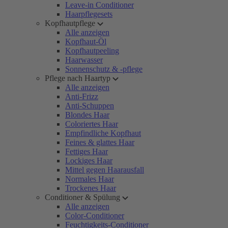
Leave-in Conditioner
Haarpflegesets
Kopfhautpflege
Alle anzeigen
Kopfhaut-Öl
Kopfhautpeeling
Haarwasser
Sonnenschutz & -pflege
Pflege nach Haartyp
Alle anzeigen
Anti-Frizz
Anti-Schuppen
Blondes Haar
Coloriertes Haar
Empfindliche Kopfhaut
Feines & glattes Haar
Fettiges Haar
Lockiges Haar
Mittel gegen Haarausfall
Normales Haar
Trockenes Haar
Conditioner & Spülung
Alle anzeigen
Color-Conditioner
Feuchtigkeits-Conditioner