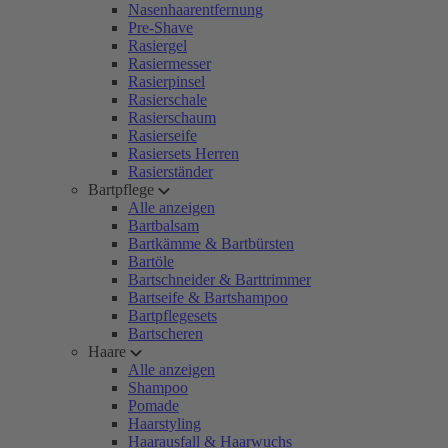
Nasenhaarentfernung
Pre-Shave
Rasiergel
Rasiermesser
Rasierpinsel
Rasierschale
Rasierschaum
Rasierseife
Rasiersets Herren
Rasierständer
Bartpflege
Alle anzeigen
Bartbalsam
Bartkämme & Bartbürsten
Bartöle
Bartschneider & Barttrimmer
Bartseife & Bartshampoo
Bartpflegesets
Bartscheren
Haare
Alle anzeigen
Shampoo
Pomade
Haarstyling
Haarausfall & Haarwuchs