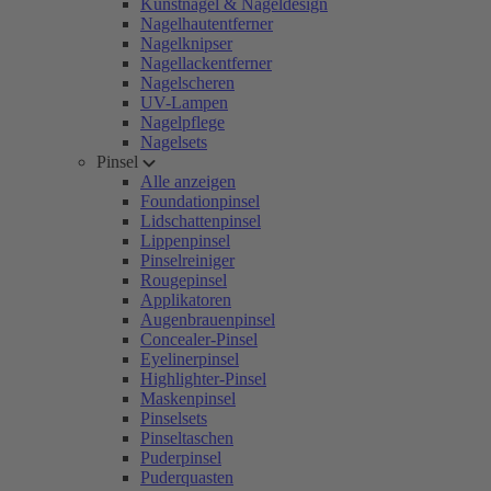
Kunstnägel & Nageldesign
Nagelhautentferner
Nagelknipser
Nagellackentferner
Nagelscheren
UV-Lampen
Nagelpflege
Nagelsets
Pinsel
Alle anzeigen
Foundationpinsel
Lidschattenpinsel
Lippenpinsel
Pinselreiniger
Rougepinsel
Applikatoren
Augenbrauenpinsel
Concealer-Pinsel
Eyelinerpinsel
Highlighter-Pinsel
Maskenpinsel
Pinselsets
Pinseltaschen
Puderpinsel
Puderquasten