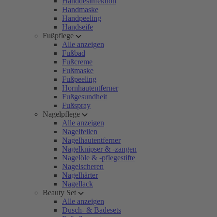
Handdesinfektion
Handmaske
Handpeeling
Handseife
Fußpflege
Alle anzeigen
Fußbad
Fußcreme
Fußmaske
Fußpeeling
Hornhautentferner
Fußgesundheit
Fußspray
Nagelpflege
Alle anzeigen
Nagelfeilen
Nagelhautentferner
Nagelknipser & -zangen
Nagelöle & -pflegestifte
Nagelscheren
Nagelhärter
Nagellack
Beauty Set
Alle anzeigen
Dusch- & Badesets