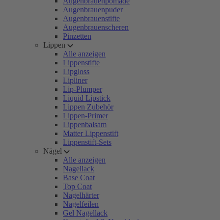
Augenbrauenpomade
Augenbrauenpuder
Augenbrauenstifte
Augenbrauenscheren
Pinzetten
Lippen
Alle anzeigen
Lippenstifte
Lipgloss
Lipliner
Lip-Plumper
Liquid Lipstick
Lippen Zubehör
Lippen-Primer
Lippenbalsam
Matter Lippenstift
Lippenstift-Sets
Nägel
Alle anzeigen
Nagellack
Base Coat
Top Coat
Nagelhärter
Nagelfeilen
Gel Nagellack