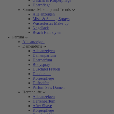
Gesicht & Körperpflege
Haarpflege
Sommer-Make-up und Trends
Alle anzeigen
Mists & Setting Sprays
Wasserfestes Make-up
Nagellack
Beach Hair stylen
Parfum
Alle anzeigen
Damendüfte
Alle anzeigen
Damenparfum
Haarparfum
Bodyspray
Duschgel Frauen
Deodorants
Körperpflege
Duftseifen
Parfum Sets Damen
Herrendüfte
Alle anzeigen
Herrenparfum
After Shave
Körperpflege