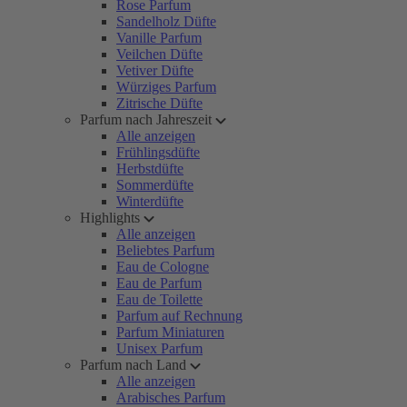
Rose Parfum
Sandelholz Düfte
Vanille Parfum
Veilchen Düfte
Vetiver Düfte
Würziges Parfum
Zitrische Düfte
Parfum nach Jahreszeit
Alle anzeigen
Frühlingsdüfte
Herbstdüfte
Sommerdüfte
Winterdüfte
Highlights
Alle anzeigen
Beliebtes Parfum
Eau de Cologne
Eau de Parfum
Eau de Toilette
Parfum auf Rechnung
Parfum Miniaturen
Unisex Parfum
Parfum nach Land
Alle anzeigen
Arabisches Parfum