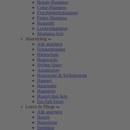
Repair-Shampoo
Color-Shampoo
Feuchtigkeitsshampoo
Festes Shampoo
Haarseife
Lockenshampoo
Shampoo-Sets
Haarstyling
Alle anzeigen
Schaumfestiger
Hitzeschutz
Haarwachs
Styling Spray
Ansatzspray
Haarcreme & Stylingcreme
Haargel
Haarpuder
Haarspray
Haarstyling-Sets
Sea Salt Spray
Leave-In Pflege
Alle anzeigen
Haaröl
Haarserum
Sprühkur