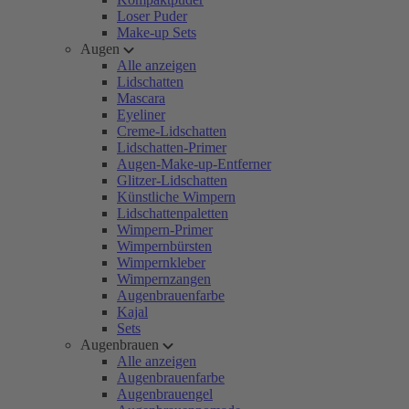
Loser Puder
Make-up Sets
Augen
Alle anzeigen
Lidschatten
Mascara
Eyeliner
Creme-Lidschatten
Lidschatten-Primer
Augen-Make-up-Entferner
Glitzer-Lidschatten
Künstliche Wimpern
Lidschattenpaletten
Wimpern-Primer
Wimpernbürsten
Wimpernkleber
Wimpernzangen
Augenbrauenfarbe
Kajal
Sets
Augenbrauen
Alle anzeigen
Augenbrauenfarbe
Augenbrauengel