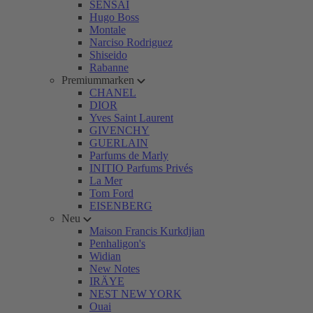
SENSAI
Hugo Boss
Montale
Narciso Rodriguez
Shiseido
Rabanne
Premiummarken
CHANEL
DIOR
Yves Saint Laurent
GIVENCHY
GUERLAIN
Parfums de Marly
INITIO Parfums Privés
La Mer
Tom Ford
EISENBERG
Neu
Maison Francis Kurkdjian
Penhaligon's
Widian
New Notes
IRÄYE
NEST NEW YORK
Ouai