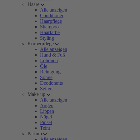
Haare
Alle anzeigen
Conditioner
Haarpflege
Shampoo
Haarfarbe
Styling
Körperpflege
Alle anzeigen
Hand & Fuß
Lotionen
Öle
Reinigung
Sonne
Deodorants
Seifen
Make-up
Alle anzeigen
Augen
Lippen
Nägel
Pinsel
Teint
Parfum
Alle anzeigen