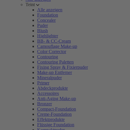
Teint
Alle anzeigen
Foundation
Concealer
Puder
Blush
Highlighter
BB- & CC-Cream
Camouflage Make-up
Color Corrector
Contouring
Contouring Paletten
Fixing Spray & Fixierpuder
Make-up Entferner
Mineralpuder
Primer
Abdeckprodukte
Accessoires
Anti-Aging Make-up
Bronzer
Compact-Foundation
Creme-Foundation
Effektprodukte
Flüssige Foundation
Kompaktpuder