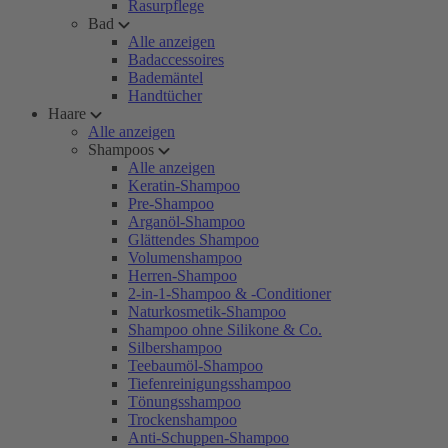
Rasurpflege
Bad
Alle anzeigen
Badaccessoires
Bademäntel
Handtücher
Haare
Alle anzeigen
Shampoos
Alle anzeigen
Keratin-Shampoo
Pre-Shampoo
Arganöl-Shampoo
Glättendes Shampoo
Volumenshampoo
Herren-Shampoo
2-in-1-Shampoo & -Conditioner
Naturkosmetik-Shampoo
Shampoo ohne Silikone & Co.
Silbershampoo
Teebaumöl-Shampoo
Tiefenreinigungsshampoo
Tönungsshampoo
Trockenshampoo
Anti-Schuppen-Shampoo