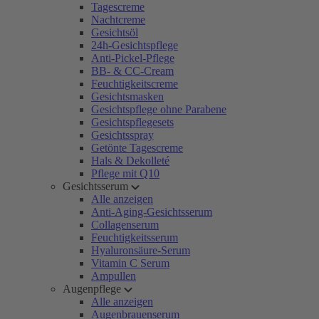
Tagescreme
Nachtcreme
Gesichtsöl
24h-Gesichtspflege
Anti-Pickel-Pflege
BB- & CC-Cream
Feuchtigkeitscreme
Gesichtsmasken
Gesichtspflege ohne Parabene
Gesichtspflegesets
Gesichtsspray
Getönte Tagescreme
Hals & Dekolleté
Pflege mit Q10
Gesichtsserum
Alle anzeigen
Anti-Aging-Gesichtsserum
Collagenserum
Feuchtigkeitsserum
Hyaluronsäure-Serum
Vitamin C Serum
Ampullen
Augenpflege
Alle anzeigen
Augenbrauenserum