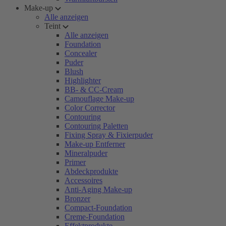
Make-up
Alle anzeigen
Teint
Alle anzeigen
Foundation
Concealer
Puder
Blush
Highlighter
BB- & CC-Cream
Camouflage Make-up
Color Corrector
Contouring
Contouring Paletten
Fixing Spray & Fixierpuder
Make-up Entferner
Mineralpuder
Primer
Abdeckprodukte
Accessoires
Anti-Aging Make-up
Bronzer
Compact-Foundation
Creme-Foundation
Effektprodukte