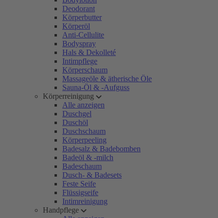
Deodorant
Körperbutter
Körperöl
Anti-Cellulite
Bodyspray
Hals & Dekolleté
Intimpflege
Körperschaum
Massageöle & ätherische Öle
Sauna-Öl & -Aufguss
Körperreinigung
Alle anzeigen
Duschgel
Duschöl
Duschschaum
Körperpeeling
Badesalz & Badebomben
Badeöl & -milch
Badeschaum
Dusch- & Badesets
Feste Seife
Flüssigseife
Intimreinigung
Handpflege