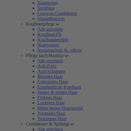
Haarserum
Sprühkur
Leave-in Conditioner
Haarpflegesets
Kopfhautpflege
Alle anzeigen
Kopfhaut-Öl
Kopfhautpeeling
Haarwasser
Sonnenschutz & -pflege
Pflege nach Haartyp
Alle anzeigen
Anti-Frizz
Anti-Schuppen
Blondes Haar
Coloriertes Haar
Empfindliche Kopfhaut
Feines & glattes Haar
Fettiges Haar
Lockiges Haar
Mittel gegen Haarausfall
Normales Haar
Trockenes Haar
Conditioner & Spülung
Alle anzeigen