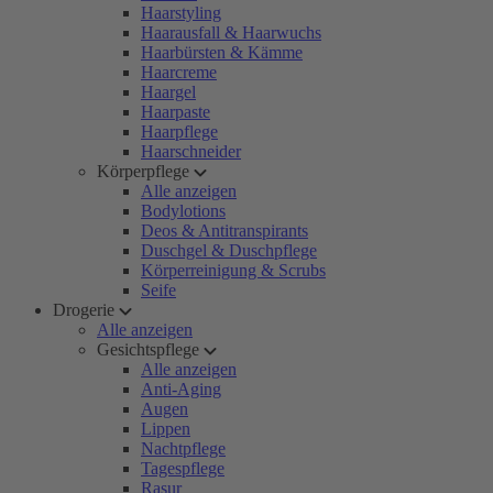
Haarstyling
Haarausfall & Haarwuchs
Haarbürsten & Kämme
Haarcreme
Haargel
Haarpaste
Haarpflege
Haarschneider
Körperpflege
Alle anzeigen
Bodylotions
Deos & Antitranspirants
Duschgel & Duschpflege
Körperreinigung & Scrubs
Seife
Drogerie
Alle anzeigen
Gesichtspflege
Alle anzeigen
Anti-Aging
Augen
Lippen
Nachtpflege
Tagespflege
Rasur