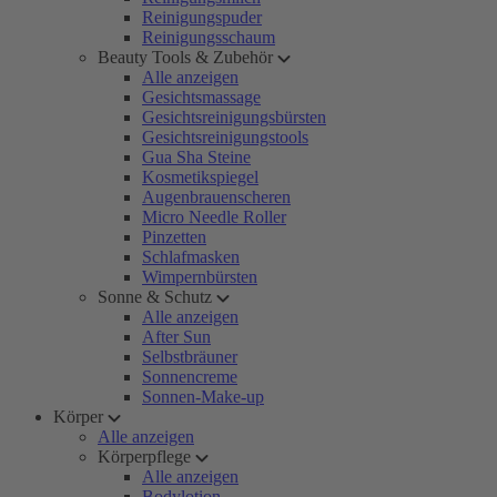
Reinigungspuder
Reinigungsschaum
Beauty Tools & Zubehör
Alle anzeigen
Gesichtsmassage
Gesichtsreinigungsbürsten
Gesichtsreinigungstools
Gua Sha Steine
Kosmetikspiegel
Augenbrauenscheren
Micro Needle Roller
Pinzetten
Schlafmasken
Wimpernbürsten
Sonne & Schutz
Alle anzeigen
After Sun
Selbstbräuner
Sonnencreme
Sonnen-Make-up
Körper
Alle anzeigen
Körperpflege
Alle anzeigen
Bodylotion