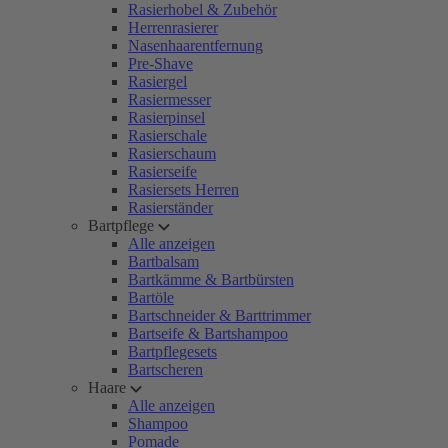
Rasierhobel & Zubehör
Herrenrasierer
Nasenhaarentfernung
Pre-Shave
Rasiergel
Rasiermesser
Rasierpinsel
Rasierschale
Rasierschaum
Rasierseife
Rasiersets Herren
Rasierständer
Bartpflege
Alle anzeigen
Bartbalsam
Bartkämme & Bartbürsten
Bartöle
Bartschneider & Barttrimmer
Bartseife & Bartshampoo
Bartpflegesets
Bartscheren
Haare
Alle anzeigen
Shampoo
Pomade