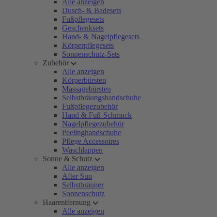
Alle anzeigen
Dusch- & Badesets
Fußpflegesets
Geschenksets
Hand- & Nagelpflegesets
Körperpflegesets
Sonnenschutz-Sets
Zubehör
Alle anzeigen
Körperbürsten
Massagebürsten
Selbstbräungshandschuhe
Fußpflegezubehör
Hand & Fuß-Schmuck
Nagelpflegezubehör
Peelinghandschuhe
Pflege Accessoires
Waschlappen
Sonne & Schutz
Alle anzeigen
After Sun
Selbstbräuner
Sonnenschutz
Haarentfernung
Alle anzeigen