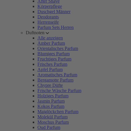
After Shave
Körperpflege
Duschgel Männer
Deodorants
Herrenseife
Parfum Sets Herren
Duftnoten
Alle anzeigen
Amber Parfum
Orientalisches Parfum
Blumiges Parfum
Fruchtiges Parfum
Frisches Parfum
Apfel Parfum
Aromatisches Parfum
Bergamotte Parfum
Chypre Düfte
Frische Wäsche Parfum
Holziges Parfum
Jasmin Parfum
Kokos Parfum
Maiglöckchen Parfum
Molekül Parfum
Moschus Parfum
Oud Parfum