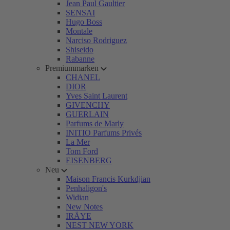
Jean Paul Gaultier
SENSAI
Hugo Boss
Montale
Narciso Rodriguez
Shiseido
Rabanne
Premiummarken
CHANEL
DIOR
Yves Saint Laurent
GIVENCHY
GUERLAIN
Parfums de Marly
INITIO Parfums Privés
La Mer
Tom Ford
EISENBERG
Neu
Maison Francis Kurkdjian
Penhaligon's
Widian
New Notes
IRÄYE
NEST NEW YORK