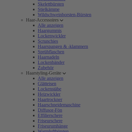
Skelettbürsten
Stielkämme
Wildschweinborsten-Bürsten
Haar-Accessoires
Alle anzeigen
Haargummis
Lockenwickler
Scrunchies
Haarspangen & -klammern
Sprühflaschen
Haarnadeln
Lockenbänder
Zubehör
Haarstyling-Geräte
Alle anzeigen
Glätteisen
Lockenstäbe
Heizwickler
Haartrockner
Haarschneidemaschine
Diffusor-Fön
Effilierschere
Friseurschere
Friseurumhänge
Warmluftbürsten