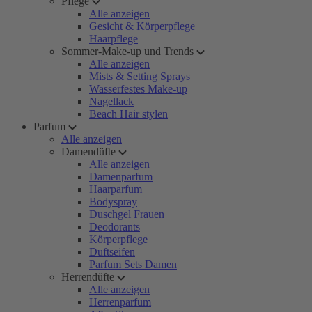
Pflege
Alle anzeigen
Gesicht & Körperpflege
Haarpflege
Sommer-Make-up und Trends
Alle anzeigen
Mists & Setting Sprays
Wasserfestes Make-up
Nagellack
Beach Hair stylen
Parfum
Alle anzeigen
Damendüfte
Alle anzeigen
Damenparfum
Haarparfum
Bodyspray
Duschgel Frauen
Deodorants
Körperpflege
Duftseifen
Parfum Sets Damen
Herrendüfte
Alle anzeigen
Herrenparfum