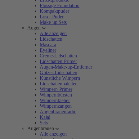
Flüssige Foundation
Kompaktpuder
Loser Puder
Make-up Sets
Augen
Alle anzeigen
Lidschatten
Mascara
Eyeliner
Creme-Lidschatten
Lidschatten-Primer
Augen-Make-up-Entferner
Glitzer-Lidschatten
Künstliche Wimpern
Lidschattenpaletten
Wimpern-Primer
Wimpernbürsten
Wimpernkleber
Wimpernzangen
Augenbrauenfarbe
Kajal
Sets
Augenbrauen
Alle anzeigen