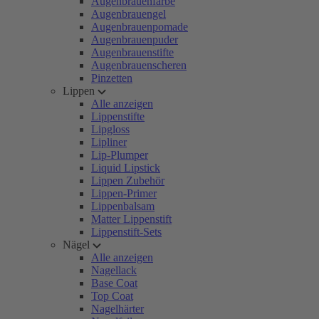
Augenbrauenfarbe
Augenbrauengel
Augenbrauenpomade
Augenbrauenpuder
Augenbrauenstifte
Augenbrauenscheren
Pinzetten
Lippen
Alle anzeigen
Lippenstifte
Lipgloss
Lipliner
Lip-Plumper
Liquid Lipstick
Lippen Zubehör
Lippen-Primer
Lippenbalsam
Matter Lippenstift
Lippenstift-Sets
Nägel
Alle anzeigen
Nagellack
Base Coat
Top Coat
Nagelhärter