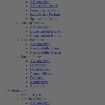
Alle anzeigen
Arabisches Parfum
Französisches Parfum
Italienisches Parfum
Spanisches Parfum
Luxusparfum
Alle anzeigen
Luxusparfum Damen
Luxusparfum Herren
Nischendüfte
Alle anzeigen
Nischendüfte Damen
Nischendüfte Herren
Raumdüfte
Alle anzeigen
Duftkerzen
Duftstäbchen
Aroma Diffuser
Duftsteine
Raumsprays
Autodüfte
Gesicht
Alle anzeigen
Gesichtspflege
Alle anzeigen