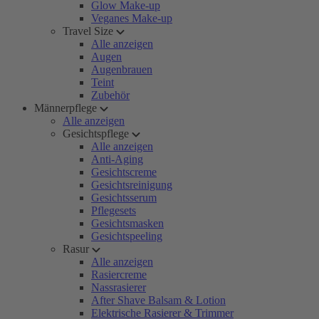
Glow Make-up
Veganes Make-up
Travel Size
Alle anzeigen
Augen
Augenbrauen
Teint
Zubehör
Männerpflege
Alle anzeigen
Gesichtspflege
Alle anzeigen
Anti-Aging
Gesichtscreme
Gesichtsreinigung
Gesichtsserum
Pflegesets
Gesichtsmasken
Gesichtspeeling
Rasur
Alle anzeigen
Rasiercreme
Nassrasierer
After Shave Balsam & Lotion
Elektrische Rasierer & Trimmer