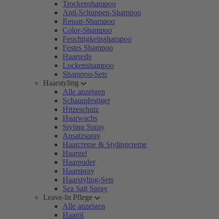
Trockenshampoo
Anti-Schuppen-Shampoo
Repair-Shampoo
Color-Shampoo
Feuchtigkeitsshampoo
Festes Shampoo
Haarseife
Lockenshampoo
Shampoo-Sets
Haarstyling
Alle anzeigen
Schaumfestiger
Hitzeschutz
Haarwachs
Styling Spray
Ansatzspray
Haarcreme & Stylingcreme
Haargel
Haarpuder
Haarspray
Haarstyling-Sets
Sea Salt Spray
Leave-In Pflege
Alle anzeigen
Haaröl