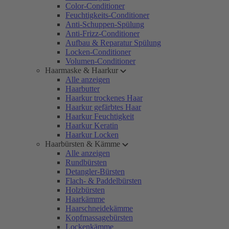
Color-Conditioner
Feuchtigkeits-Conditioner
Anti-Schuppen-Spülung
Anti-Frizz-Conditioner
Aufbau & Reparatur Spülung
Locken-Conditioner
Volumen-Conditioner
Haarmaske & Haarkur
Alle anzeigen
Haarbutter
Haarkur trockenes Haar
Haarkur gefärbtes Haar
Haarkur Feuchtigkeit
Haarkur Keratin
Haarkur Locken
Haarbürsten & Kämme
Alle anzeigen
Rundbürsten
Detangler-Bürsten
Flach- & Paddelbürsten
Holzbürsten
Haarkämme
Haarschneidekämme
Kopfmassagebürsten
Lockenkämme