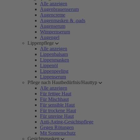
Alle anzeigen
Augenbrauenserum
Augencreme
Augenmasken & -pads
Augenserum
Wimpernserum
Augengel
Lippenpflege
Alle anzeigen
Lippenbalsam
Lippenmasken
Lippenöl
Lippenpeeling
Lippenserum
Pflege nach Hautbedürfnis/Hauttyp
Alle anzeigen
Für fettige Haut
Für Mischhaut
Für sensible Haut
Für trockene Haut
Für unreine Haut
Anti-Aging-Gesichtspflege
Gegen Rötungen
Mit Sonnenschutz
Gesichtsmasken