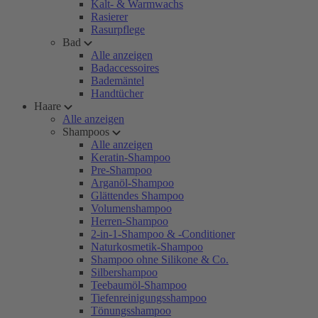
Kalt- & Warmwachs
Rasierer
Rasurpflege
Bad
Alle anzeigen
Badaccessoires
Bademäntel
Handtücher
Haare
Alle anzeigen
Shampoos
Alle anzeigen
Keratin-Shampoo
Pre-Shampoo
Arganöl-Shampoo
Glättendes Shampoo
Volumenshampoo
Herren-Shampoo
2-in-1-Shampoo & -Conditioner
Naturkosmetik-Shampoo
Shampoo ohne Silikone & Co.
Silbershampoo
Teebaumöl-Shampoo
Tiefenreinigungsshampoo
Tönungsshampoo