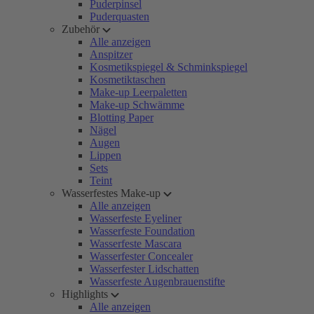
Puderpinsel
Puderquasten
Zubehör
Alle anzeigen
Anspitzer
Kosmetikspiegel & Schminkspiegel
Kosmetiktaschen
Make-up Leerpaletten
Make-up Schwämme
Blotting Paper
Nägel
Augen
Lippen
Sets
Teint
Wasserfestes Make-up
Alle anzeigen
Wasserfeste Eyeliner
Wasserfeste Foundation
Wasserfeste Mascara
Wasserfester Concealer
Wasserfester Lidschatten
Wasserfeste Augenbrauenstifte
Highlights
Alle anzeigen