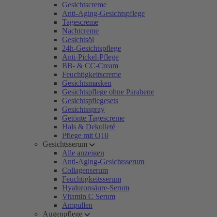
Gesichtscreme
Anti-Aging-Gesichtspflege
Tagescreme
Nachtcreme
Gesichtsöl
24h-Gesichtspflege
Anti-Pickel-Pflege
BB- & CC-Cream
Feuchtigkeitscreme
Gesichtsmasken
Gesichtspflege ohne Parabene
Gesichtspflegesets
Gesichtsspray
Getönte Tagescreme
Hals & Dekolleté
Pflege mit Q10
Gesichtsserum
Alle anzeigen
Anti-Aging-Gesichtsserum
Collagenserum
Feuchtigkeitsserum
Hyaluronsäure-Serum
Vitamin C Serum
Ampullen
Augenpflege