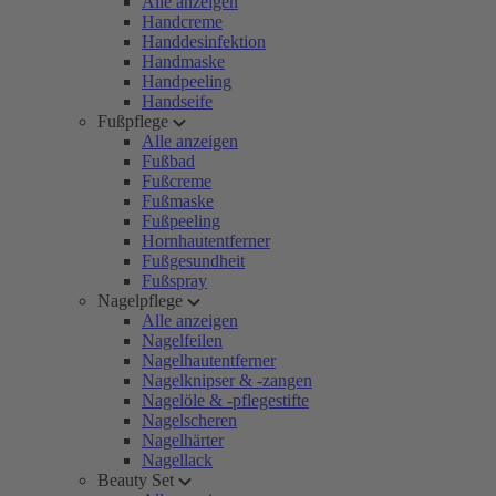
Alle anzeigen
Handcreme
Handdesinfektion
Handmaske
Handpeeling
Handseife
Fußpflege
Alle anzeigen
Fußbad
Fußcreme
Fußmaske
Fußpeeling
Hornhautentferner
Fußgesundheit
Fußspray
Nagelpflege
Alle anzeigen
Nagelfeilen
Nagelhautentferner
Nagelknipser & -zangen
Nagelöle & -pflegestifte
Nagelscheren
Nagelhärter
Nagellack
Beauty Set