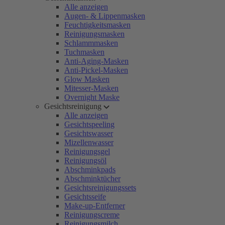
Alle anzeigen
Augen- & Lippenmasken
Feuchtigkeitsmasken
Reinigungsmasken
Schlammmasken
Tuchmasken
Anti-Aging-Masken
Anti-Pickel-Masken
Glow Masken
Mitesser-Masken
Overnight Maske
Gesichtsreinigung
Alle anzeigen
Gesichtspeeling
Gesichtswasser
Mizellenwasser
Reinigungsgel
Reinigungsöl
Abschminkpads
Abschminktücher
Gesichtsreinigungssets
Gesichtsseife
Make-up-Entferner
Reinigungscreme
Reinigungsmilch