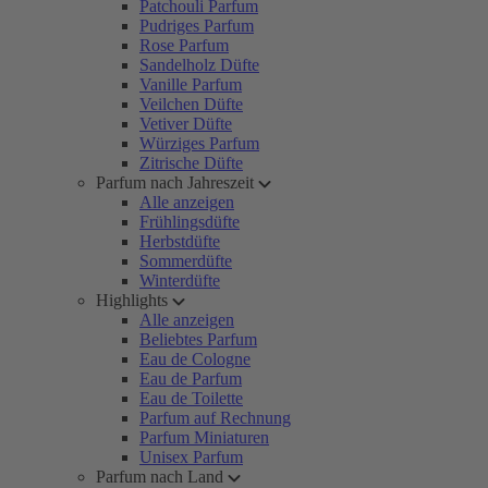
Patchouli Parfum
Pudriges Parfum
Rose Parfum
Sandelholz Düfte
Vanille Parfum
Veilchen Düfte
Vetiver Düfte
Würziges Parfum
Zitrische Düfte
Parfum nach Jahreszeit
Alle anzeigen
Frühlingsdüfte
Herbstdüfte
Sommerdüfte
Winterdüfte
Highlights
Alle anzeigen
Beliebtes Parfum
Eau de Cologne
Eau de Parfum
Eau de Toilette
Parfum auf Rechnung
Parfum Miniaturen
Unisex Parfum
Parfum nach Land