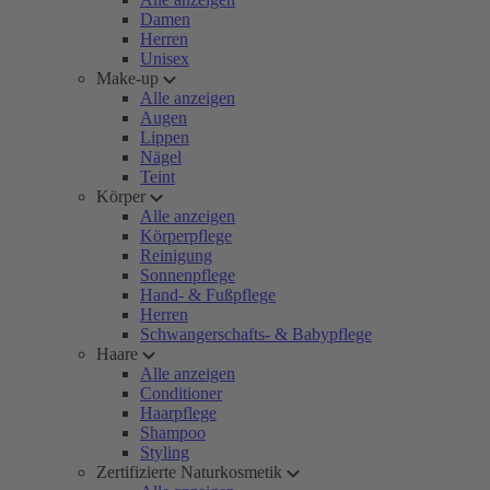
Damen
Herren
Unisex
Make-up
Alle anzeigen
Augen
Lippen
Nägel
Teint
Körper
Alle anzeigen
Körperpflege
Reinigung
Sonnenpflege
Hand- & Fußpflege
Herren
Schwangerschafts- & Babypflege
Haare
Alle anzeigen
Conditioner
Haarpflege
Shampoo
Styling
Zertifizierte Naturkosmetik