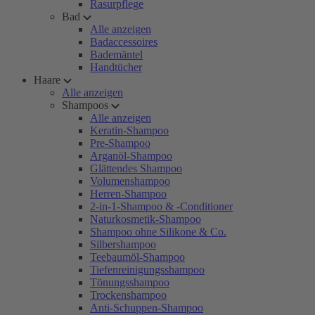
Rasurpflege
Bad
Alle anzeigen
Badaccessoires
Bademäntel
Handtücher
Haare
Alle anzeigen
Shampoos
Alle anzeigen
Keratin-Shampoo
Pre-Shampoo
Arganöl-Shampoo
Glättendes Shampoo
Volumenshampoo
Herren-Shampoo
2-in-1-Shampoo & -Conditioner
Naturkosmetik-Shampoo
Shampoo ohne Silikone & Co.
Silbershampoo
Teebaumöl-Shampoo
Tiefenreinigungsshampoo
Tönungsshampoo
Trockenshampoo
Anti-Schuppen-Shampoo