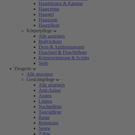
Haarbürsten & Kämme
Haarcreme
Haargel
Haarpaste
Haarpflege
Körperpflege
Alle anzeigen
Bodylotions
Deos & Antitranspirants
Duschgel & Duschpflege
Körperreinigung & Scrubs
Seife
Drogerie
Alle anzeigen
Gesichtspflege
Alle anzeigen
Anti-Aging
Augen
Lippen
Nachtpflege
Tagespflege
Rasur
Reinigung
Sonne
Zähne