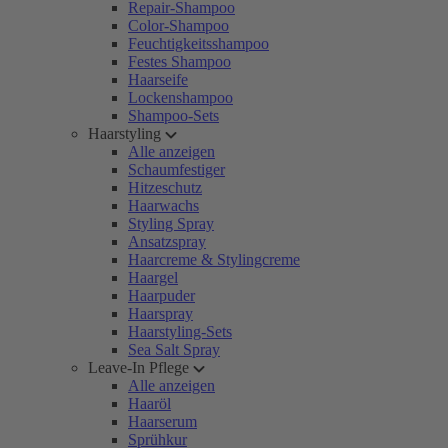
Repair-Shampoo
Color-Shampoo
Feuchtigkeitsshampoo
Festes Shampoo
Haarseife
Lockenshampoo
Shampoo-Sets
Haarstyling
Alle anzeigen
Schaumfestiger
Hitzeschutz
Haarwachs
Styling Spray
Ansatzspray
Haarcreme & Stylingcreme
Haargel
Haarpuder
Haarspray
Haarstyling-Sets
Sea Salt Spray
Leave-In Pflege
Alle anzeigen
Haaröl
Haarserum
Sprühkur