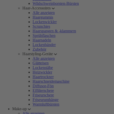
Wildschweinborsten-Bürsten
Haar-Accessoires
Alle anzeigen
Haargummis
Lockenwickler
Scrunchies
Haarspangen & -klammern
Sprühflaschen
Haarnadeln
Lockenbänder
Zubehör
Haarstyling-Geräte
Alle anzeigen
Glätteisen
Lockenstäbe
Heizwickler
Haartrockner
Haarschneidemaschine
Diffusor-Fön
Effilierschere
Friseurschere
Friseurumhänge
Warmluftbürsten
Make-up
Alle anzeigen