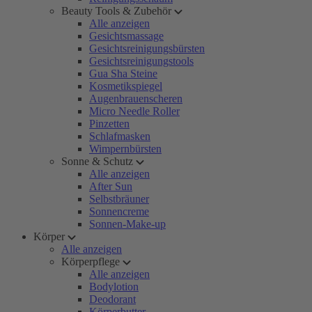
Beauty Tools & Zubehör
Alle anzeigen
Gesichtsmassage
Gesichtsreinigungsbürsten
Gesichtsreinigungstools
Gua Sha Steine
Kosmetikspiegel
Augenbrauenscheren
Micro Needle Roller
Pinzetten
Schlafmasken
Wimpernbürsten
Sonne & Schutz
Alle anzeigen
After Sun
Selbstbräuner
Sonnencreme
Sonnen-Make-up
Körper
Alle anzeigen
Körperpflege
Alle anzeigen
Bodylotion
Deodorant
Körperbutter