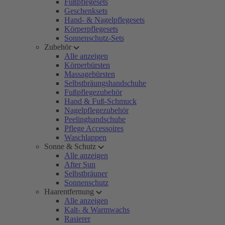
Fußpflegesets
Geschenksets
Hand- & Nagelpflegesets
Körperpflegesets
Sonnenschutz-Sets
Zubehör
Alle anzeigen
Körperbürsten
Massagebürsten
Selbstbräungshandschuhe
Fußpflegezubehör
Hand & Fuß-Schmuck
Nagelpflegezubehör
Peelinghandschuhe
Pflege Accessoires
Waschlappen
Sonne & Schutz
Alle anzeigen
After Sun
Selbstbräuner
Sonnenschutz
Haarentfernung
Alle anzeigen
Kalt- & Warmwachs
Rasierer