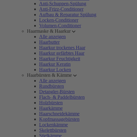
Anti-Schuppen-Spülung
Anti-Frizz-Conditioner
Aufbau & Reparatur Spülung
Locken-Conditioner
Volumen-Conditioner
Haarmaske & Haarkur
Alle anzeigen
Haarbutter
Haarkur trockenes Haar
Haarkur gefärbtes Haar
Haarkur Feuchtigkeit
Haarkur Keratin
Haarkur Locken
Haarbürsten & Kämme
Alle anzeigen
Rundbürsten
Detangler-Bürsten
Flach- & Paddelbürsten
Holzbürsten
Haarkämme
Haarschneidekämme
Kopfmassagebürsten
Lockenkämme
Skelettbürsten
Stielkämme