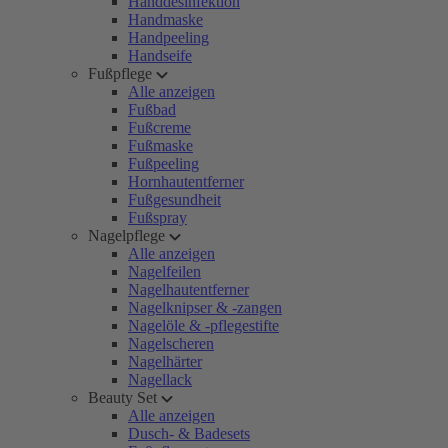
Handdesinfektion
Handmaske
Handpeeling
Handseife
Fußpflege
Alle anzeigen
Fußbad
Fußcreme
Fußmaske
Fußpeeling
Hornhautentferner
Fußgesundheit
Fußspray
Nagelpflege
Alle anzeigen
Nagelfeilen
Nagelhautentferner
Nagelknipser & -zangen
Nagelöle & -pflegestifte
Nagelscheren
Nagelhärter
Nagellack
Beauty Set
Alle anzeigen
Dusch- & Badesets