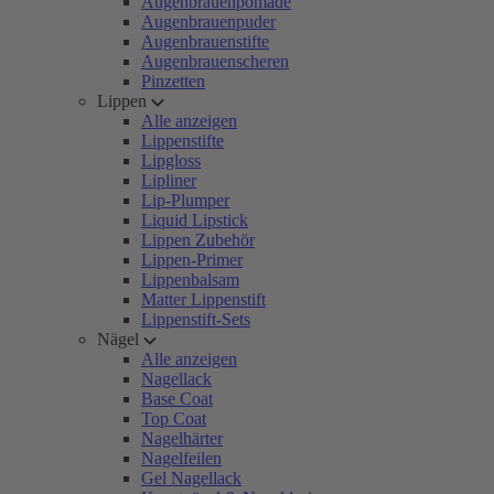
Augenbrauenpomade
Augenbrauenpuder
Augenbrauenstifte
Augenbrauenscheren
Pinzetten
Lippen
Alle anzeigen
Lippenstifte
Lipgloss
Lipliner
Lip-Plumper
Liquid Lipstick
Lippen Zubehör
Lippen-Primer
Lippenbalsam
Matter Lippenstift
Lippenstift-Sets
Nägel
Alle anzeigen
Nagellack
Base Coat
Top Coat
Nagelhärter
Nagelfeilen
Gel Nagellack