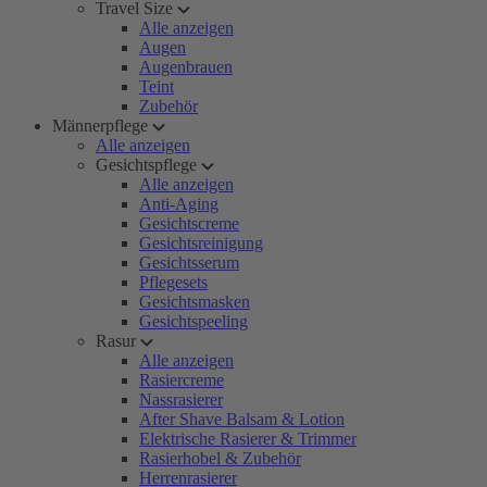
Travel Size
Alle anzeigen
Augen
Augenbrauen
Teint
Zubehör
Männerpflege
Alle anzeigen
Gesichtspflege
Alle anzeigen
Anti-Aging
Gesichtscreme
Gesichtsreinigung
Gesichtsserum
Pflegesets
Gesichtsmasken
Gesichtspeeling
Rasur
Alle anzeigen
Rasiercreme
Nassrasierer
After Shave Balsam & Lotion
Elektrische Rasierer & Trimmer
Rasierhobel & Zubehör
Herrenrasierer