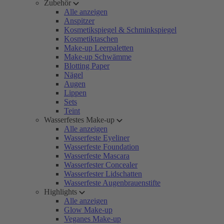
Zubehör
Alle anzeigen
Anspitzer
Kosmetikspiegel & Schminkspiegel
Kosmetiktaschen
Make-up Leerpaletten
Make-up Schwämme
Blotting Paper
Nägel
Augen
Lippen
Sets
Teint
Wasserfestes Make-up
Alle anzeigen
Wasserfeste Eyeliner
Wasserfeste Foundation
Wasserfeste Mascara
Wasserfester Concealer
Wasserfester Lidschatten
Wasserfeste Augenbrauenstifte
Highlights
Alle anzeigen
Glow Make-up
Veganes Make-up