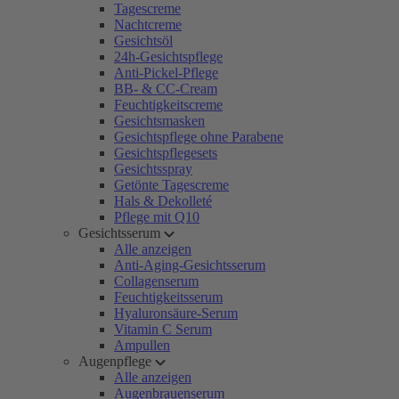
Tagescreme
Nachtcreme
Gesichtsöl
24h-Gesichtspflege
Anti-Pickel-Pflege
BB- & CC-Cream
Feuchtigkeitscreme
Gesichtsmasken
Gesichtspflege ohne Parabene
Gesichtspflegesets
Gesichtsspray
Getönte Tagescreme
Hals & Dekolleté
Pflege mit Q10
Gesichtsserum
Alle anzeigen
Anti-Aging-Gesichtsserum
Collagenserum
Feuchtigkeitsserum
Hyaluronsäure-Serum
Vitamin C Serum
Ampullen
Augenpflege
Alle anzeigen
Augenbrauenserum