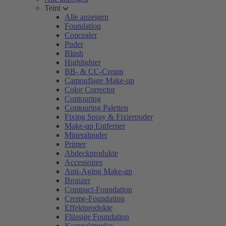
Teint
Alle anzeigen
Foundation
Concealer
Puder
Blush
Highlighter
BB- & CC-Cream
Camouflage Make-up
Color Corrector
Contouring
Contouring Paletten
Fixing Spray & Fixierpuder
Make-up Entferner
Mineralpuder
Primer
Abdeckprodukte
Accessoires
Anti-Aging Make-up
Bronzer
Compact-Foundation
Creme-Foundation
Effektprodukte
Flüssige Foundation
Kompaktpuder