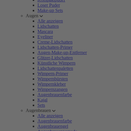
Loser Puder
Make-up Sets
Augen
Alle anzeigen
Lidschatten
Mascara
Eyeliner
Creme-Lidschatten
Lidschatten-Primer
Augen-Make-up-Entferner
Glitzer-Lidschatten
Künstliche Wimpern
Lidschattenpaletten
Wimpern-Primer
Wimpernbürsten
Wimpernkleber
Wimpernzangen
Augenbrauenfarbe
Kajal
Sets
Augenbrauen
Alle anzeigen
Augenbrauenfarbe
Augenbrauengel