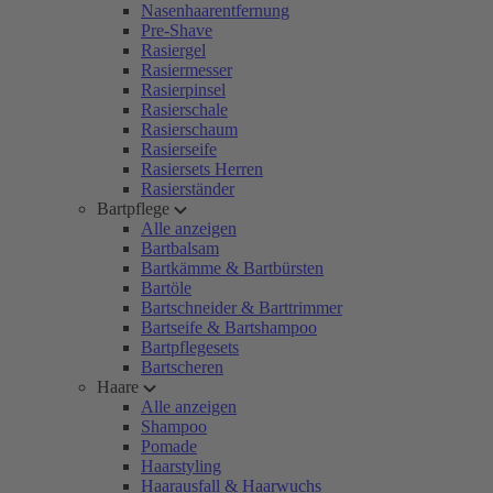
Nasenhaarentfernung
Pre-Shave
Rasiergel
Rasiermesser
Rasierpinsel
Rasierschale
Rasierschaum
Rasierseife
Rasiersets Herren
Rasierständer
Bartpflege
Alle anzeigen
Bartbalsam
Bartkämme & Bartbürsten
Bartöle
Bartschneider & Barttrimmer
Bartseife & Bartshampoo
Bartpflegesets
Bartscheren
Haare
Alle anzeigen
Shampoo
Pomade
Haarstyling
Haarausfall & Haarwuchs