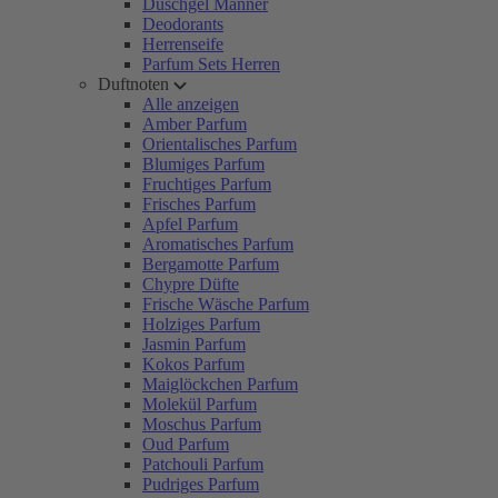
Duschgel Männer
Deodorants
Herrenseife
Parfum Sets Herren
Duftnoten
Alle anzeigen
Amber Parfum
Orientalisches Parfum
Blumiges Parfum
Fruchtiges Parfum
Frisches Parfum
Apfel Parfum
Aromatisches Parfum
Bergamotte Parfum
Chypre Düfte
Frische Wäsche Parfum
Holziges Parfum
Jasmin Parfum
Kokos Parfum
Maiglöckchen Parfum
Molekül Parfum
Moschus Parfum
Oud Parfum
Patchouli Parfum
Pudriges Parfum