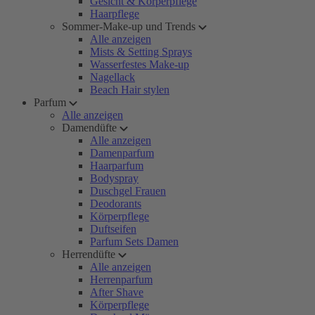
Gesicht & Körperpflege
Haarpflege
Sommer-Make-up und Trends
Alle anzeigen
Mists & Setting Sprays
Wasserfestes Make-up
Nagellack
Beach Hair stylen
Parfum
Alle anzeigen
Damendüfte
Alle anzeigen
Damenparfum
Haarparfum
Bodyspray
Duschgel Frauen
Deodorants
Körperpflege
Duftseifen
Parfum Sets Damen
Herrendüfte
Alle anzeigen
Herrenparfum
After Shave
Körperpflege