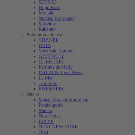
SENSAI
Hugo Boss
Montale
Narciso Rodriguez
Shiseido
Rabanne
Premiummarken
CHANEL
DIOR
Yves Saint Laurent
GIVENCHY
GUERLAIN
Parfums de Marly
INITIO Parfums Privés
La Mer
Tom Ford
EISENBERG
Neu
Maison Francis Kurkdjian
Penhaligon's
Widian
New Notes
IRÄYE
NEST NEW YORK
Ouai