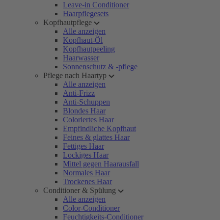
Leave-in Conditioner
Haarpflegesets
Kopfhautpflege
Alle anzeigen
Kopfhaut-Öl
Kopfhautpeeling
Haarwasser
Sonnenschutz & -pflege
Pflege nach Haartyp
Alle anzeigen
Anti-Frizz
Anti-Schuppen
Blondes Haar
Coloriertes Haar
Empfindliche Kopfhaut
Feines & glattes Haar
Fettiges Haar
Lockiges Haar
Mittel gegen Haarausfall
Normales Haar
Trockenes Haar
Conditioner & Spülung
Alle anzeigen
Color-Conditioner
Feuchtigkeits-Conditioner