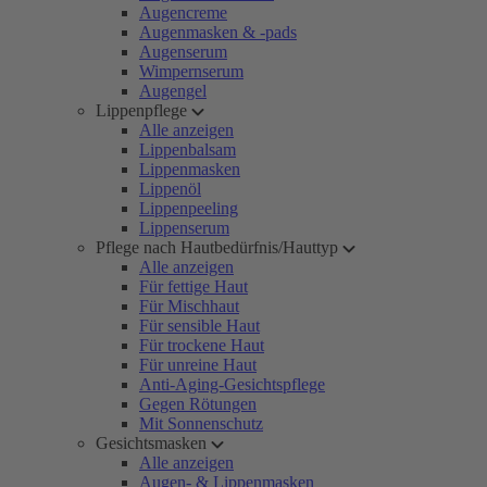
Augencreme
Augenmasken & -pads
Augenserum
Wimpernserum
Augengel
Lippenpflege
Alle anzeigen
Lippenbalsam
Lippenmasken
Lippenöl
Lippenpeeling
Lippenserum
Pflege nach Hautbedürfnis/Hauttyp
Alle anzeigen
Für fettige Haut
Für Mischhaut
Für sensible Haut
Für trockene Haut
Für unreine Haut
Anti-Aging-Gesichtspflege
Gegen Rötungen
Mit Sonnenschutz
Gesichtsmasken
Alle anzeigen
Augen- & Lippenmasken