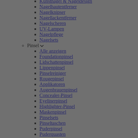
Kunstnägel & Nageldesign
Nagelhautentferner
Nagelknipser
Nagellackentferner
Nagelscheren
UV-Lampen
Nagelpflege
Nagelsets
Pinsel
Alle anzeigen
Foundationpinsel
Lidschattenpinsel
Lippenpinsel
Pinselreiniger
Rougepinsel
Applikatoren
Augenbrauenpinsel
Concealer-Pinsel
Eyelinerpinsel
Highlighter-Pinsel
Maskenpinsel
Pinselsets
Pinseltaschen
Puderpinsel
Puderquasten