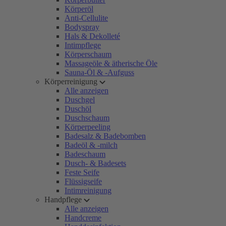
Körperöl
Anti-Cellulite
Bodyspray
Hals & Dekolleté
Intimpflege
Körperschaum
Massageöle & ätherische Öle
Sauna-Öl & -Aufguss
Körperreinigung
Alle anzeigen
Duschgel
Duschöl
Duschschaum
Körperpeeling
Badesalz & Badebomben
Badeöl & -milch
Badeschaum
Dusch- & Badesets
Feste Seife
Flüssigseife
Intimreinigung
Handpflege
Alle anzeigen
Handcreme