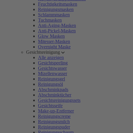
Feuchtigkeitsmasken
Reinigungsmasken
Schlammmasken
Tuchmasken
Anti-Aging-Masken
Anti-Pickel-Masken
Glow Masken
Mitesser-Masken
Overnight Maske
Gesichtsreinigung
Alle anzeigen
Gesichtspeeling
Gesichtswasser
Mizellenwasser
Reinigungsgel
Reinigungsöl
Abschminkpads
Abschminktücher
Gesichtsreinigungssets
Gesichtsseife
Make-up-Entferner
Reinigungscreme
Reinigungsmilch
Reinigungspuder
Reinigungsschaum