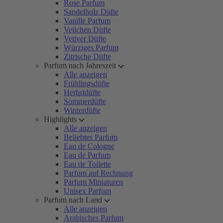
Rose Parfum
Sandelholz Düfte
Vanille Parfum
Veilchen Düfte
Vetiver Düfte
Würziges Parfum
Zitrische Düfte
Parfum nach Jahreszeit
Alle anzeigen
Frühlingsdüfte
Herbstdüfte
Sommerdüfte
Winterdüfte
Highlights
Alle anzeigen
Beliebtes Parfum
Eau de Cologne
Eau de Parfum
Eau de Toilette
Parfum auf Rechnung
Parfum Miniaturen
Unisex Parfum
Parfum nach Land
Alle anzeigen
Arabisches Parfum