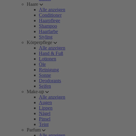
Haare
Alle anzeigen
Conditioner
Haarpflege
Shampoo
Haarfarbe
Styling
Körperpflege
Alle anzeigen
Hand & Fuß
Lotionen
Öle
Reinigung
Sonne
Deodorants
Seifen
Make-up
Alle anzeigen
Augen
Lippen
Nägel
Pinsel
Teint
Parfum
Alle anzeigen