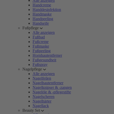
Alle anzeigen
Handcreme
Handdesinfektion
Handmaske
Handpeeling
Handseife
Fußpflege
Alle anzeigen
Fußbad
Fußcreme
Fußmaske
Fußpeeling
Hornhautentferner
Fußgesundheit
Fußspray
Nagelpflege
Alle anzeigen
Nagelfeilen
Nagelhautentferner
Nagelknipser & -zangen
Nagelöle & -pflegestifte
Nagelscheren
Nagelhärter
Nagellack
Beauty Set