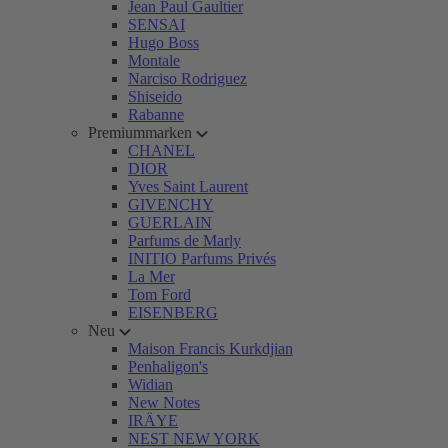
Jean Paul Gaultier
SENSAI
Hugo Boss
Montale
Narciso Rodriguez
Shiseido
Rabanne
Premiummarken
CHANEL
DIOR
Yves Saint Laurent
GIVENCHY
GUERLAIN
Parfums de Marly
INITIO Parfums Privés
La Mer
Tom Ford
EISENBERG
Neu
Maison Francis Kurkdjian
Penhaligon's
Widian
New Notes
IRÄYE
NEST NEW YORK