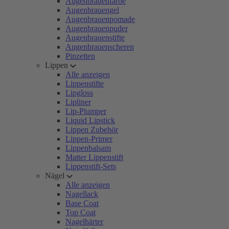
Augenbrauenfarbe
Augenbrauengel
Augenbrauenpomade
Augenbrauenpuder
Augenbrauenstifte
Augenbrauenscheren
Pinzetten
Lippen
Alle anzeigen
Lippenstifte
Lipgloss
Lipliner
Lip-Plumper
Liquid Lipstick
Lippen Zubehör
Lippen-Primer
Lippenbalsam
Matter Lippenstift
Lippenstift-Sets
Nägel
Alle anzeigen
Nagellack
Base Coat
Top Coat
Nagelhärter