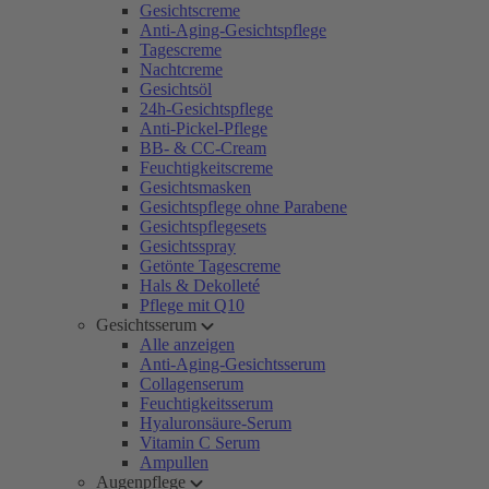
Gesichtscreme
Anti-Aging-Gesichtspflege
Tagescreme
Nachtcreme
Gesichtsöl
24h-Gesichtspflege
Anti-Pickel-Pflege
BB- & CC-Cream
Feuchtigkeitscreme
Gesichtsmasken
Gesichtspflege ohne Parabene
Gesichtspflegesets
Gesichtsspray
Getönte Tagescreme
Hals & Dekolleté
Pflege mit Q10
Gesichtsserum
Alle anzeigen
Anti-Aging-Gesichtsserum
Collagenserum
Feuchtigkeitsserum
Hyaluronsäure-Serum
Vitamin C Serum
Ampullen
Augenpflege