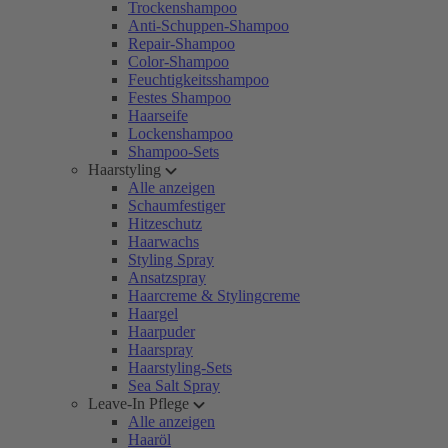
Trockenshampoo
Anti-Schuppen-Shampoo
Repair-Shampoo
Color-Shampoo
Feuchtigkeitsshampoo
Festes Shampoo
Haarseife
Lockenshampoo
Shampoo-Sets
Haarstyling
Alle anzeigen
Schaumfestiger
Hitzeschutz
Haarwachs
Styling Spray
Ansatzspray
Haarcreme & Stylingcreme
Haargel
Haarpuder
Haarspray
Haarstyling-Sets
Sea Salt Spray
Leave-In Pflege
Alle anzeigen
Haaröl