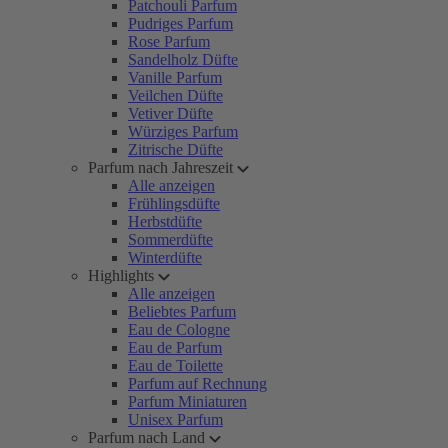
Patchouli Parfum
Pudriges Parfum
Rose Parfum
Sandelholz Düfte
Vanille Parfum
Veilchen Düfte
Vetiver Düfte
Würziges Parfum
Zitrische Düfte
Parfum nach Jahreszeit
Alle anzeigen
Frühlingsdüfte
Herbstdüfte
Sommerdüfte
Winterdüfte
Highlights
Alle anzeigen
Beliebtes Parfum
Eau de Cologne
Eau de Parfum
Eau de Toilette
Parfum auf Rechnung
Parfum Miniaturen
Unisex Parfum
Parfum nach Land