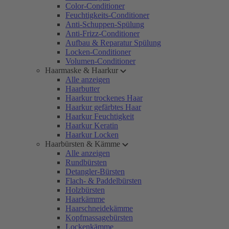
Color-Conditioner
Feuchtigkeits-Conditioner
Anti-Schuppen-Spülung
Anti-Frizz-Conditioner
Aufbau & Reparatur Spülung
Locken-Conditioner
Volumen-Conditioner
Haarmaske & Haarkur
Alle anzeigen
Haarbutter
Haarkur trockenes Haar
Haarkur gefärbtes Haar
Haarkur Feuchtigkeit
Haarkur Keratin
Haarkur Locken
Haarbürsten & Kämme
Alle anzeigen
Rundbürsten
Detangler-Bürsten
Flach- & Paddelbürsten
Holzbürsten
Haarkämme
Haarschneidekämme
Kopfmassagebürsten
Lockenkämme