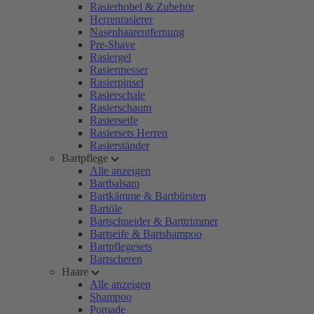
Rasierhobel & Zubehör
Herrenrasierer
Nasenhaarentfernung
Pre-Shave
Rasiergel
Rasiermesser
Rasierpinsel
Rasierschale
Rasierschaum
Rasierseife
Rasiersets Herren
Rasierständer
Bartpflege
Alle anzeigen
Bartbalsam
Bartkämme & Bartbürsten
Bartöle
Bartschneider & Barttrimmer
Bartseife & Bartshampoo
Bartpflegesets
Bartscheren
Haare
Alle anzeigen
Shampoo
Pomade