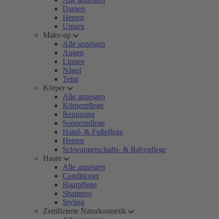
Damen
Herren
Unisex
Make-up
Alle anzeigen
Augen
Lippen
Nägel
Teint
Körper
Alle anzeigen
Körperpflege
Reinigung
Sonnenpflege
Hand- & Fußpflege
Herren
Schwangerschafts- & Babypflege
Haare
Alle anzeigen
Conditioner
Haarpflege
Shampoo
Styling
Zertifizierte Naturkosmetik