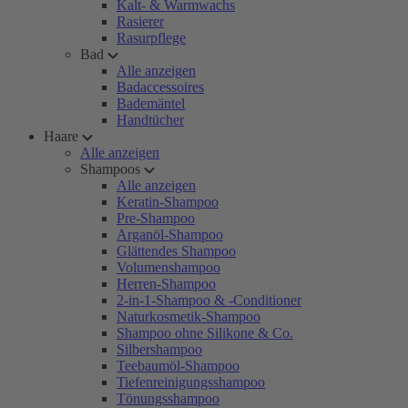
Kalt- & Warmwachs
Rasierer
Rasurpflege
Bad
Alle anzeigen
Badaccessoires
Bademäntel
Handtücher
Haare
Alle anzeigen
Shampoos
Alle anzeigen
Keratin-Shampoo
Pre-Shampoo
Arganöl-Shampoo
Glättendes Shampoo
Volumenshampoo
Herren-Shampoo
2-in-1-Shampoo & -Conditioner
Naturkosmetik-Shampoo
Shampoo ohne Silikone & Co.
Silbershampoo
Teebaumöl-Shampoo
Tiefenreinigungsshampoo
Tönungsshampoo