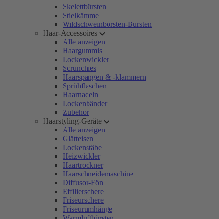
Skelettbürsten
Stielkämme
Wildschweinborsten-Bürsten
Haar-Accessoires
Alle anzeigen
Haargummis
Lockenwickler
Scrunchies
Haarspangen & -klammern
Sprühflaschen
Haarnadeln
Lockenbänder
Zubehör
Haarstyling-Geräte
Alle anzeigen
Glätteisen
Lockenstäbe
Heizwickler
Haartrockner
Haarschneidemaschine
Diffusor-Fön
Effilierschere
Friseurschere
Friseurumhänge
Warmluftbürsten