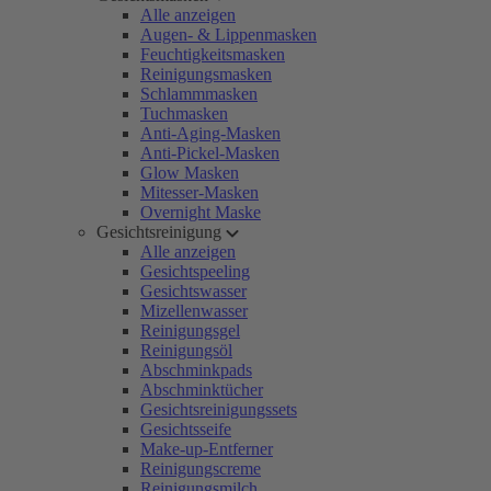
Alle anzeigen
Augen- & Lippenmasken
Feuchtigkeitsmasken
Reinigungsmasken
Schlammmasken
Tuchmasken
Anti-Aging-Masken
Anti-Pickel-Masken
Glow Masken
Mitesser-Masken
Overnight Maske
Gesichtsreinigung
Alle anzeigen
Gesichtspeeling
Gesichtswasser
Mizellenwasser
Reinigungsgel
Reinigungsöl
Abschminkpads
Abschminktücher
Gesichtsreinigungssets
Gesichtsseife
Make-up-Entferner
Reinigungscreme
Reinigungsmilch