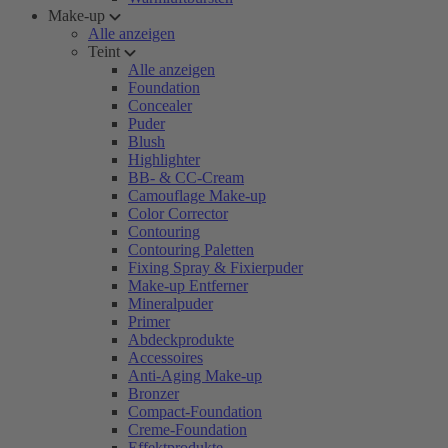
Make-up
Alle anzeigen
Teint
Alle anzeigen
Foundation
Concealer
Puder
Blush
Highlighter
BB- & CC-Cream
Camouflage Make-up
Color Corrector
Contouring
Contouring Paletten
Fixing Spray & Fixierpuder
Make-up Entferner
Mineralpuder
Primer
Abdeckprodukte
Accessoires
Anti-Aging Make-up
Bronzer
Compact-Foundation
Creme-Foundation
Effektprodukte