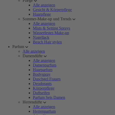
Pflege
Alle anzeigen
Gesicht & Körperpflege
Haarpflege
Sommer-Make-up und Trends
Alle anzeigen
Mists & Setting Sprays
Wasserfestes Make-up
Nagellack
Beach Hair stylen
Parfum
Alle anzeigen
Damendüfte
Alle anzeigen
Damenparfum
Haarparfum
Bodyspray
Duschgel Frauen
Deodorants
Körperpflege
Duftseifen
Parfum Sets Damen
Herrendüfte
Alle anzeigen
Herrenparfum