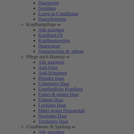
Haarserum
Sprühkur
Leave-in Conditioner
Haarpflegesets
Kopfhautpflege
Alle anzeigen
Kopfhaut-Öl
Kopfhautpeeling
Haarwasser
Sonnenschutz & -pflege
Pflege nach Haartyp
Alle anzeigen
Anti-Frizz
Anti-Schuppen
Blondes Haar
Coloriertes Haar
Empfindliche Kopfhaut
Feines & glattes Haar
Fettiges Haar
Lockiges Haar
Mittel gegen Haarausfall
Normales Haar
Trockenes Haar
Conditioner & Spülung
Alle anzeigen