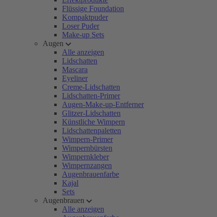
Flüssige Foundation
Kompaktpuder
Loser Puder
Make-up Sets
Augen
Alle anzeigen
Lidschatten
Mascara
Eyeliner
Creme-Lidschatten
Lidschatten-Primer
Augen-Make-up-Entferner
Glitzer-Lidschatten
Künstliche Wimpern
Lidschattenpaletten
Wimpern-Primer
Wimpernbürsten
Wimpernkleber
Wimpernzangen
Augenbrauenfarbe
Kajal
Sets
Augenbrauen
Alle anzeigen