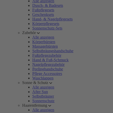
Alle anzeigen
Dusch- & Badesets
Fußpflegesets
Geschenksets
Hand- & Nagelpflegesets
Körperpflegesets
Sonnenschutz-Sets
Zubehör
Alle anzeigen
Körperbürsten
Massagebürsten
Selbstbräungshandschuhe
Fußpflegezubehör
Hand & Fuß-Schmuck
Nagelpflegezubehör
Peelinghandschuhe
Pflege Accessoires
Waschlappen
Sonne & Schutz
Alle anzeigen
After Sun
Selbstbräuner
Sonnenschutz
Haarentfernung
Alle anzeigen