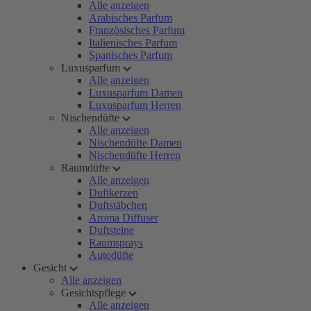
Alle anzeigen
Arabisches Parfum
Französisches Parfum
Italienisches Parfum
Spanisches Parfum
Luxusparfum
Alle anzeigen
Luxusparfum Damen
Luxusparfum Herren
Nischendüfte
Alle anzeigen
Nischendüfte Damen
Nischendüfte Herren
Raumdüfte
Alle anzeigen
Duftkerzen
Duftstäbchen
Aroma Diffuser
Duftsteine
Raumsprays
Autodüfte
Gesicht
Alle anzeigen
Gesichtspflege
Alle anzeigen