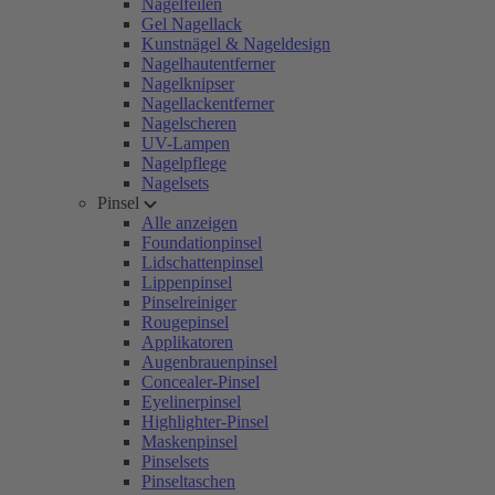
Nagelfeilen
Gel Nagellack
Kunstnägel & Nageldesign
Nagelhautentferner
Nagelknipser
Nagellackentferner
Nagelscheren
UV-Lampen
Nagelpflege
Nagelsets
Pinsel
Alle anzeigen
Foundationpinsel
Lidschattenpinsel
Lippenpinsel
Pinselreiniger
Rougepinsel
Applikatoren
Augenbrauenpinsel
Concealer-Pinsel
Eyelinerpinsel
Highlighter-Pinsel
Maskenpinsel
Pinselsets
Pinseltaschen