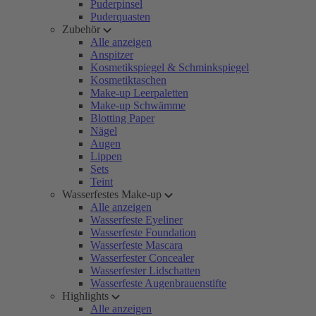
Puderpinsel
Puderquasten
Zubehör
Alle anzeigen
Anspitzer
Kosmetikspiegel & Schminkspiegel
Kosmetiktaschen
Make-up Leerpaletten
Make-up Schwämme
Blotting Paper
Nägel
Augen
Lippen
Sets
Teint
Wasserfestes Make-up
Alle anzeigen
Wasserfeste Eyeliner
Wasserfeste Foundation
Wasserfeste Mascara
Wasserfester Concealer
Wasserfester Lidschatten
Wasserfeste Augenbrauenstifte
Highlights
Alle anzeigen