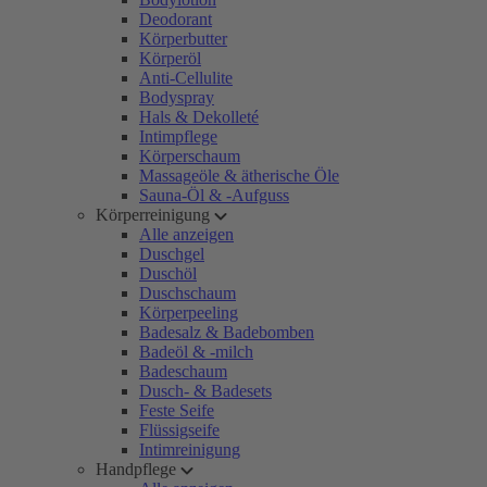
Deodorant
Körperbutter
Körperöl
Anti-Cellulite
Bodyspray
Hals & Dekolleté
Intimpflege
Körperschaum
Massageöle & ätherische Öle
Sauna-Öl & -Aufguss
Körperreinigung
Alle anzeigen
Duschgel
Duschöl
Duschschaum
Körperpeeling
Badesalz & Badebomben
Badeöl & -milch
Badeschaum
Dusch- & Badesets
Feste Seife
Flüssigseife
Intimreinigung
Handpflege