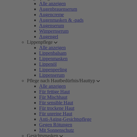
Alle anzeigen
Augenbrauenserum
Augencreme
Augenmasken & -pads
Augenserum
Wimpernserum
Augengel
Lippenpflege
Alle anzeigen
Lippenbalsam
Lippenmasken
Lippenöl
Lippenpeeling
Lippenserum
Pflege nach Hautbedürfnis/Hauttyp
Alle anzeigen
Für fettige Haut
Für Mischhaut
Für sensible Haut
Für trockene Haut
Für unreine Haut
Anti-Aging-Gesichtspflege
Gegen Rötungen
Mit Sonnenschutz
Gesichtsmasken