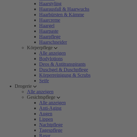
Haarstyling
Haarausfall & Haarwuchs
Haarbürsten & Kämme
Haarcreme
Haargel
Haarpaste
Haarpflege
Haarschneider
Körperpflege
Alle anzeigen
Bodylotions
Deos & Antitranspirants
Duschgel & Duschpflege
Körperreinigung & Scrubs
Seife
Drogerie
Alle anzeigen
Gesichtspflege
Alle anzeigen
Anti-Aging
Augen
Lippen
Nachtpflege
Tagespflege
Rasur