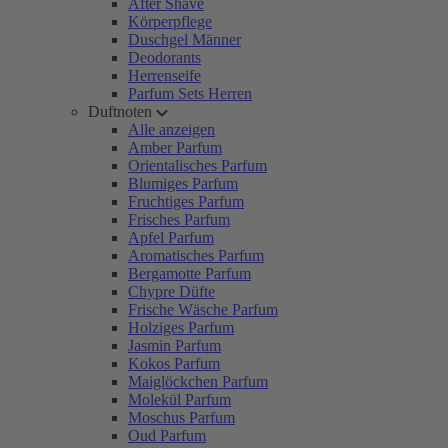
After Shave
Körperpflege
Duschgel Männer
Deodorants
Herrenseife
Parfum Sets Herren
Duftnoten
Alle anzeigen
Amber Parfum
Orientalisches Parfum
Blumiges Parfum
Fruchtiges Parfum
Frisches Parfum
Apfel Parfum
Aromatisches Parfum
Bergamotte Parfum
Chypre Düfte
Frische Wäsche Parfum
Holziges Parfum
Jasmin Parfum
Kokos Parfum
Maiglöckchen Parfum
Molekül Parfum
Moschus Parfum
Oud Parfum