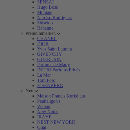
SENSAI
Hugo Boss
Montale
Narciso Rodriguez
Shiseido
Rabanne
Premiummarken
CHANEL
DIOR
Yves Saint Laurent
GIVENCHY
GUERLAIN
Parfums de Marly
INITIO Parfums Privés
La Mer
Tom Ford
EISENBERG
Neu
Maison Francis Kurkdjian
Penhaligon's
Widian
New Notes
IRÄYE
NEST NEW YORK
Ouai