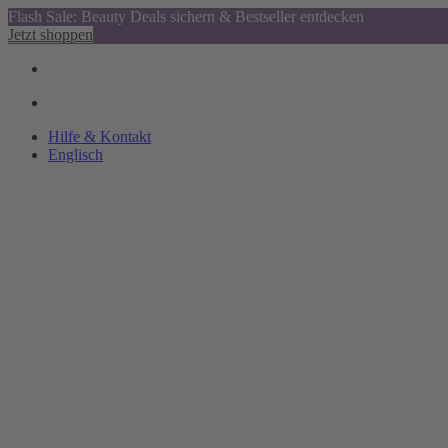
Flash Sale: Beauty Deals sichern & Bestseller entdecken
Jetzt shoppen
Hilfe & Kontakt
Englisch