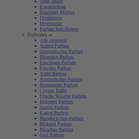
After Shave
Körperpflege
Duschgel Männer
Deodorants
Herrenseife
Parfum Sets Herren
Duftnoten
Alle anzeigen
Amber Parfum
Orientalisches Parfum
Blumiges Parfum
Fruchtiges Parfum
Frisches Parfum
Apfel Parfum
Aromatisches Parfum
Bergamotte Parfum
Chypre Düfte
Frische Wäsche Parfum
Holziges Parfum
Jasmin Parfum
Kokos Parfum
Maiglöckchen Parfum
Molekül Parfum
Moschus Parfum
Oud Parfum