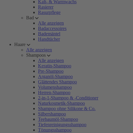
Kalt- & Warmwachs
Rasierer
Rasurpflege
Bad
Alle anzeigen
Badaccessoires
Bademäntel
Handtücher
Haare
Alle anzeigen
Shampoos
Alle anzeigen
Keratin-Shampoo
Pre-Shampoo
Arganöl-Shampoo
Glättendes Shampoo
Volumenshampoo
Herren-Shampoo
2-in-1-Shampoo & -Conditioner
Naturkosmetik-Shampoo
Shampoo ohne Silikone & Co.
Silbershampoo
Teebaumöl-Shampoo
Tiefenreinigungsshampoo
Tönungsshampoo