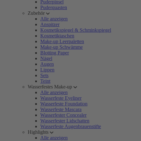
Puderpinsel
Puderquasten
Zubehör
Alle anzeigen
Anspitzer
Kosmetikspiegel & Schminkspiegel
Kosmetiktaschen
Make-up Leerpaletten
Make-up Schwämme
Blotting Paper
Nägel
Augen
Lippen
Sets
Teint
Wasserfestes Make-up
Alle anzeigen
Wasserfeste Eyeliner
Wasserfeste Foundation
Wasserfeste Mascara
Wasserfester Concealer
Wasserfester Lidschatten
Wasserfeste Augenbrauenstifte
Highlights
Alle anzeigen