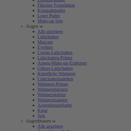
Flüssige Foundation
Kompaktpuder
Loser Puder
Make-up Sets
Augen
Alle anzeigen
Lidschatten
Mascara
Eyeliner
Creme-Lidschatten
Lidschatten-Primer
Augen-Make-up-Entferner
Glitzer-Lidschatten
Künstliche Wimpern
Lidschattenpaletten
Wimpern-Primer
Wimpernbürsten
Wimpernkleber
Wimpernzangen
Augenbrauenfarbe
Kajal
Sets
Augenbrauen
Alle anzeigen