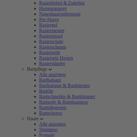
Rasierhobel & Zubehör
Herrenrasierer
Nasenhaarentfernung
Pre-Shave
Rasiergel
Rasiermesser
Rasierpinsel
Rasierschale
Rasierschaum
Rasierseife
Rasiersets Herren
Rasierständer
Bartpflege
Alle anzeigen
Bartbalsam
Bartkämme & Bartbürsten
Bartöle
Bartschneider & Barttrimmer
Bartseife & Bartshampoo
Bartpflegesets
Bartscheren
Haare
Alle anzeigen
Shampoo
Pomade