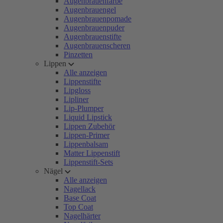
Augenbrauenfarbe
Augenbrauengel
Augenbrauenpomade
Augenbrauenpuder
Augenbrauenstifte
Augenbrauenscheren
Pinzetten
Lippen
Alle anzeigen
Lippenstifte
Lipgloss
Lipliner
Lip-Plumper
Liquid Lipstick
Lippen Zubehör
Lippen-Primer
Lippenbalsam
Matter Lippenstift
Lippenstift-Sets
Nägel
Alle anzeigen
Nagellack
Base Coat
Top Coat
Nagelhärter