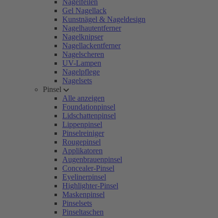
Nagelfeilen
Gel Nagellack
Kunstnägel & Nageldesign
Nagelhautentferner
Nagelknipser
Nagellackentferner
Nagelscheren
UV-Lampen
Nagelpflege
Nagelsets
Pinsel
Alle anzeigen
Foundationpinsel
Lidschattenpinsel
Lippenpinsel
Pinselreiniger
Rougepinsel
Applikatoren
Augenbrauenpinsel
Concealer-Pinsel
Eyelinerpinsel
Highlighter-Pinsel
Maskenpinsel
Pinselsets
Pinseltaschen