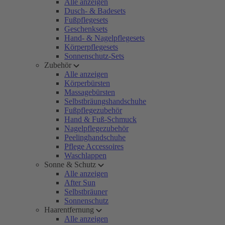
Alle anzeigen
Dusch- & Badesets
Fußpflegesets
Geschenksets
Hand- & Nagelpflegesets
Körperpflegesets
Sonnenschutz-Sets
Zubehör
Alle anzeigen
Körperbürsten
Massagebürsten
Selbstbräungshandschuhe
Fußpflegezubehör
Hand & Fuß-Schmuck
Nagelpflegezubehör
Peelinghandschuhe
Pflege Accessoires
Waschlappen
Sonne & Schutz
Alle anzeigen
After Sun
Selbstbräuner
Sonnenschutz
Haarentfernung
Alle anzeigen