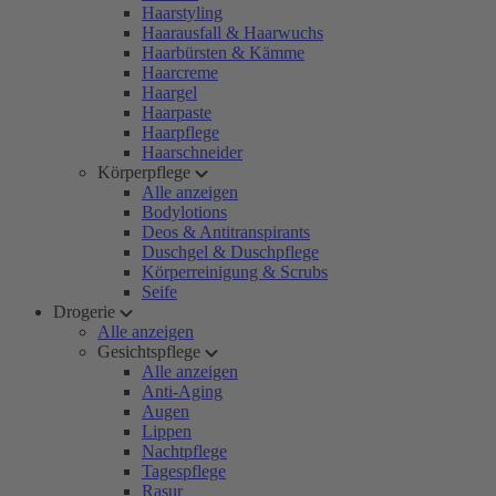
Haarstyling
Haarausfall & Haarwuchs
Haarbürsten & Kämme
Haarcreme
Haargel
Haarpaste
Haarpflege
Haarschneider
Körperpflege
Alle anzeigen
Bodylotions
Deos & Antitranspirants
Duschgel & Duschpflege
Körperreinigung & Scrubs
Seife
Drogerie
Alle anzeigen
Gesichtspflege
Alle anzeigen
Anti-Aging
Augen
Lippen
Nachtpflege
Tagespflege
Rasur