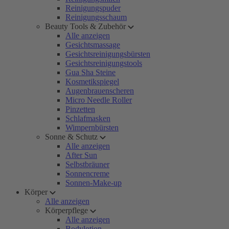
Reinigungspuder
Reinigungsschaum
Beauty Tools & Zubehör
Alle anzeigen
Gesichtsmassage
Gesichtsreinigungsbürsten
Gesichtsreinigungstools
Gua Sha Steine
Kosmetikspiegel
Augenbrauenscheren
Micro Needle Roller
Pinzetten
Schlafmasken
Wimpernbürsten
Sonne & Schutz
Alle anzeigen
After Sun
Selbstbräuner
Sonnencreme
Sonnen-Make-up
Körper
Alle anzeigen
Körperpflege
Alle anzeigen
Bodylotion