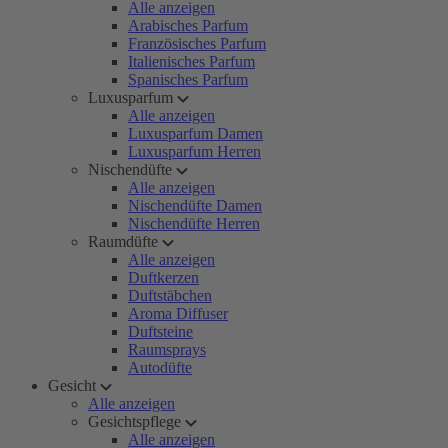
Alle anzeigen
Arabisches Parfum
Französisches Parfum
Italienisches Parfum
Spanisches Parfum
Luxusparfum
Alle anzeigen
Luxusparfum Damen
Luxusparfum Herren
Nischendüfte
Alle anzeigen
Nischendüfte Damen
Nischendüfte Herren
Raumdüfte
Alle anzeigen
Duftkerzen
Duftstäbchen
Aroma Diffuser
Duftsteine
Raumsprays
Autodüfte
Gesicht
Alle anzeigen
Gesichtspflege
Alle anzeigen