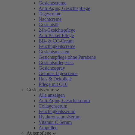
Gesichtscreme
Anti-Aging-Gesichtspflege
Tagescreme
Nachtcreme
Gesichtsöl
24h-Gesichtspflege
Anti-Pickel-Pflege
BB- & CC-Cream
Feuchtigkeitscreme
Gesichtsmasken
Gesichtspflege ohne Parabene
Gesichtspflegesets
Gesichtsspray
Getönte Tagescreme
Hals & Dekolleté
Pflege mit Q10
Gesichtsserum
Alle anzeigen
Anti-Aging-Gesichtsserum
Collagenserum
Feuchtigkeitsserum
Hyaluronsäure-Serum
Vitamin C Serum
Ampullen
Augenpflege