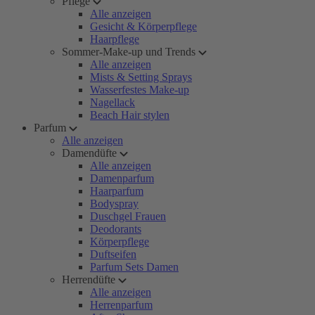
Pflege
Alle anzeigen
Gesicht & Körperpflege
Haarpflege
Sommer-Make-up und Trends
Alle anzeigen
Mists & Setting Sprays
Wasserfestes Make-up
Nagellack
Beach Hair stylen
Parfum
Alle anzeigen
Damendüfte
Alle anzeigen
Damenparfum
Haarparfum
Bodyspray
Duschgel Frauen
Deodorants
Körperpflege
Duftseifen
Parfum Sets Damen
Herrendüfte
Alle anzeigen
Herrenparfum