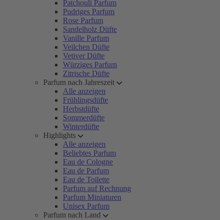
Patchouli Parfum
Pudriges Parfum
Rose Parfum
Sandelholz Düfte
Vanille Parfum
Veilchen Düfte
Vetiver Düfte
Würziges Parfum
Zitrische Düfte
Parfum nach Jahreszeit
Alle anzeigen
Frühlingsdüfte
Herbstdüfte
Sommerdüfte
Winterdüfte
Highlights
Alle anzeigen
Beliebtes Parfum
Eau de Cologne
Eau de Parfum
Eau de Toilette
Parfum auf Rechnung
Parfum Miniaturen
Unisex Parfum
Parfum nach Land