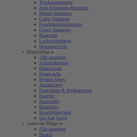
Trockenshampoo
Anti-Schuppen-Shampoo
Repair-Shampoo
Color-Shampoo
Feuchtigkeitsshampoo
Festes Shampoo
Haarseife
Lockenshampoo
Shampoo-Sets
Haarstyling
Alle anzeigen
Schaumfestiger
Hitzeschutz
Haarwachs
Styling Spray
Ansatzspray
Haarcreme & Stylingcreme
Haargel
Haarpuder
Haarspray
Haarstyling-Sets
Sea Salt Spray
Leave-In Pflege
Alle anzeigen
Haaröl