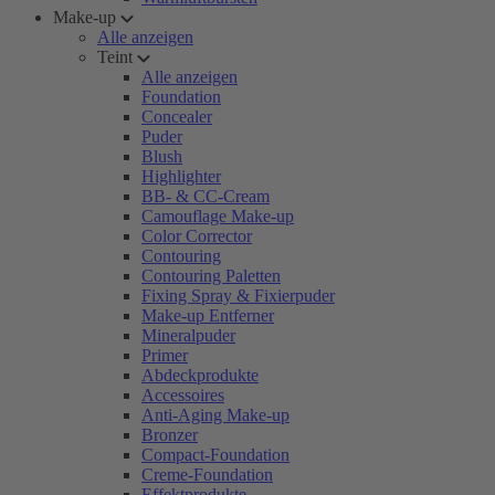
Make-up
Alle anzeigen
Teint
Alle anzeigen
Foundation
Concealer
Puder
Blush
Highlighter
BB- & CC-Cream
Camouflage Make-up
Color Corrector
Contouring
Contouring Paletten
Fixing Spray & Fixierpuder
Make-up Entferner
Mineralpuder
Primer
Abdeckprodukte
Accessoires
Anti-Aging Make-up
Bronzer
Compact-Foundation
Creme-Foundation
Effektprodukte