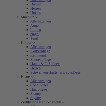
Damen
Herren
Unisex
Make-up
Alle anzeigen
Augen
Lippen
Nägel
Teint
Körper
Alle anzeigen
Körperpflege
Reinigung
Sonnenpflege
Hand- & Fußpflege
Herren
Schwangerschafts- & Babypflege
Haare
Alle anzeigen
Conditioner
Haarpflege
Shampoo
Styling
Zertifizierte Naturkosmetik