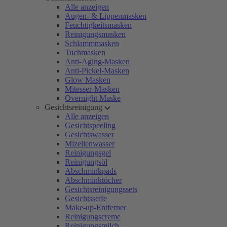
Alle anzeigen
Augen- & Lippenmasken
Feuchtigkeitsmasken
Reinigungsmasken
Schlammmasken
Tuchmasken
Anti-Aging-Masken
Anti-Pickel-Masken
Glow Masken
Mitesser-Masken
Overnight Maske
Gesichtsreinigung
Alle anzeigen
Gesichtspeeling
Gesichtswasser
Mizellenwasser
Reinigungsgel
Reinigungsöl
Abschminkpads
Abschminktücher
Gesichtsreinigungssets
Gesichtsseife
Make-up-Entferner
Reinigungscreme
Reinigungsmilch