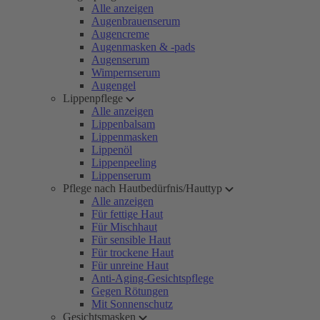
Alle anzeigen
Augenbrauenserum
Augencreme
Augenmasken & -pads
Augenserum
Wimpernserum
Augengel
Lippenpflege
Alle anzeigen
Lippenbalsam
Lippenmasken
Lippenöl
Lippenpeeling
Lippenserum
Pflege nach Hautbedürfnis/Hauttyp
Alle anzeigen
Für fettige Haut
Für Mischhaut
Für sensible Haut
Für trockene Haut
Für unreine Haut
Anti-Aging-Gesichtspflege
Gegen Rötungen
Mit Sonnenschutz
Gesichtsmasken