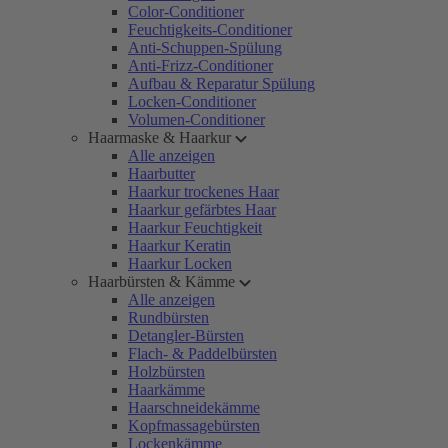
Color-Conditioner
Feuchtigkeits-Conditioner
Anti-Schuppen-Spülung
Anti-Frizz-Conditioner
Aufbau & Reparatur Spülung
Locken-Conditioner
Volumen-Conditioner
Haarmaske & Haarkur
Alle anzeigen
Haarbutter
Haarkur trockenes Haar
Haarkur gefärbtes Haar
Haarkur Feuchtigkeit
Haarkur Keratin
Haarkur Locken
Haarbürsten & Kämme
Alle anzeigen
Rundbürsten
Detangler-Bürsten
Flach- & Paddelbürsten
Holzbürsten
Haarkämme
Haarschneidekämme
Kopfmassagebürsten
Lockenkämme