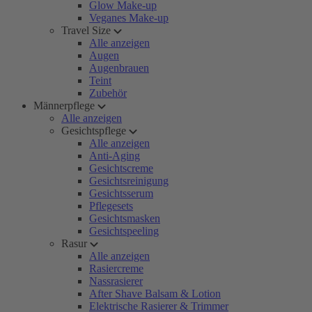
Glow Make-up
Veganes Make-up
Travel Size
Alle anzeigen
Augen
Augenbrauen
Teint
Zubehör
Männerpflege
Alle anzeigen
Gesichtspflege
Alle anzeigen
Anti-Aging
Gesichtscreme
Gesichtsreinigung
Gesichtsserum
Pflegesets
Gesichtsmasken
Gesichtspeeling
Rasur
Alle anzeigen
Rasiercreme
Nassrasierer
After Shave Balsam & Lotion
Elektrische Rasierer & Trimmer