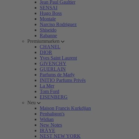
Jean Paul Gaultier
SENSAI
Hugo Boss
Montale
Narciso Rodriguez
Shiseido
Rabanne
Premiummarken
CHANEL
DIOR
Yves Saint Laurent
GIVENCHY
GUERLAIN
Parfums de Marly
INITIO Parfums Privés
La Mer
Tom Ford
EISENBERG
Neu
Maison Francis Kurkdjian
Penhaligon's
Widian
New Notes
IRÄYE
NEST NEW YORK