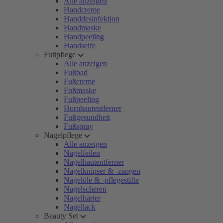
Alle anzeigen
Handcreme
Handdesinfektion
Handmaske
Handpeeling
Handseife
Fußpflege
Alle anzeigen
Fußbad
Fußcreme
Fußmaske
Fußpeeling
Hornhautentferner
Fußgesundheit
Fußspray
Nagelpflege
Alle anzeigen
Nagelfeilen
Nagelhautentferner
Nagelknipser & -zangen
Nagelöle & -pflegestifte
Nagelscheren
Nagelhärter
Nagellack
Beauty Set