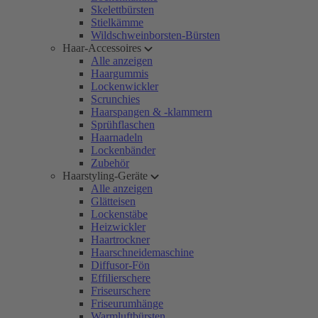
Skelettbürsten
Stielkämme
Wildschweinborsten-Bürsten
Haar-Accessoires
Alle anzeigen
Haargummis
Lockenwickler
Scrunchies
Haarspangen & -klammern
Sprühflaschen
Haarnadeln
Lockenbänder
Zubehör
Haarstyling-Geräte
Alle anzeigen
Glätteisen
Lockenstäbe
Heizwickler
Haartrockner
Haarschneidemaschine
Diffusor-Fön
Effilierschere
Friseurschere
Friseurumhänge
Warmluftbürsten