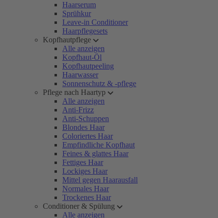
Haarserum
Sprühkur
Leave-in Conditioner
Haarpflegesets
Kopfhautpflege
Alle anzeigen
Kopfhaut-Öl
Kopfhautpeeling
Haarwasser
Sonnenschutz & -pflege
Pflege nach Haartyp
Alle anzeigen
Anti-Frizz
Anti-Schuppen
Blondes Haar
Coloriertes Haar
Empfindliche Kopfhaut
Feines & glattes Haar
Fettiges Haar
Lockiges Haar
Mittel gegen Haarausfall
Normales Haar
Trockenes Haar
Conditioner & Spülung
Alle anzeigen