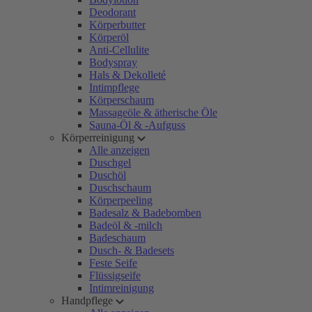
Deodorant
Körperbutter
Körperöl
Anti-Cellulite
Bodyspray
Hals & Dekolleté
Intimpflege
Körperschaum
Massageöle & ätherische Öle
Sauna-Öl & -Aufguss
Körperreinigung
Alle anzeigen
Duschgel
Duschöl
Duschschaum
Körperpeeling
Badesalz & Badebomben
Badeöl & -milch
Badeschaum
Dusch- & Badesets
Feste Seife
Flüssigseife
Intimreinigung
Handpflege