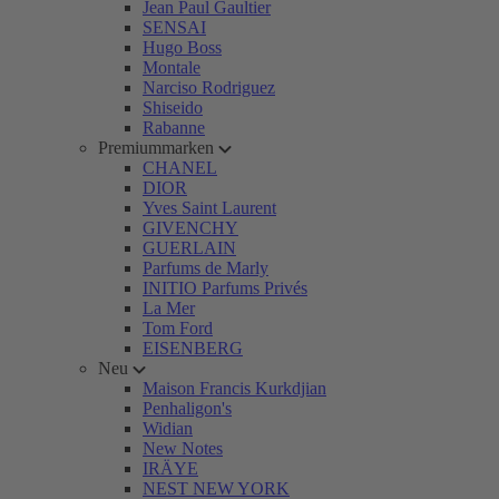
Jean Paul Gaultier
SENSAI
Hugo Boss
Montale
Narciso Rodriguez
Shiseido
Rabanne
Premiummarken
CHANEL
DIOR
Yves Saint Laurent
GIVENCHY
GUERLAIN
Parfums de Marly
INITIO Parfums Privés
La Mer
Tom Ford
EISENBERG
Neu
Maison Francis Kurkdjian
Penhaligon's
Widian
New Notes
IRÄYE
NEST NEW YORK