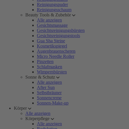
Reinigungspuder
Reinigungsschaum
Beauty Tools & Zubehör
Alle anzeigen
Gesichtsmassage
Gesichtsreinigungsbürsten
Gesichtsreinigungstools
Gua Sha Steine
Kosmetikspiegel
Augenbrauenscheren
Micro Needle Roller
Pinzetten
Schlafmasken
Wimpernbürsten
Sonne & Schutz
Alle anzeigen
After Sun
Selbstbräuner
Sonnencreme
Sonnen-Make-up
Körper
Alle anzeigen
Körperpflege
Alle anzeigen
Bodylotion