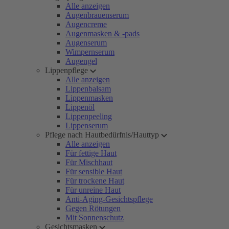
Alle anzeigen
Augenbrauenserum
Augencreme
Augenmasken & -pads
Augenserum
Wimpernserum
Augengel
Lippenpflege
Alle anzeigen
Lippenbalsam
Lippenmasken
Lippenöl
Lippenpeeling
Lippenserum
Pflege nach Hautbedürfnis/Hauttyp
Alle anzeigen
Für fettige Haut
Für Mischhaut
Für sensible Haut
Für trockene Haut
Für unreine Haut
Anti-Aging-Gesichtspflege
Gegen Rötungen
Mit Sonnenschutz
Gesichtsmasken