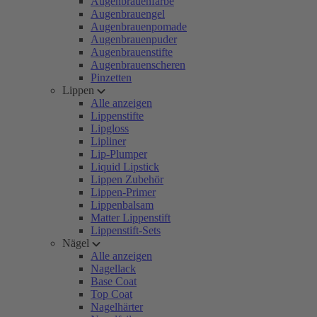
Augenbrauenfarbe
Augenbrauengel
Augenbrauenpomade
Augenbrauenpuder
Augenbrauenstifte
Augenbrauenscheren
Pinzetten
Lippen
Alle anzeigen
Lippenstifte
Lipgloss
Lipliner
Lip-Plumper
Liquid Lipstick
Lippen Zubehör
Lippen-Primer
Lippenbalsam
Matter Lippenstift
Lippenstift-Sets
Nägel
Alle anzeigen
Nagellack
Base Coat
Top Coat
Nagelhärter