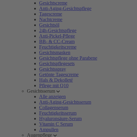
Gesichtscreme
Anti-Aging-Gesichtspflege
Tagescreme
Nachtcreme
Gesichtsöl
24h-Gesichtspflege
Anti-Pickel-Pflege
BB- & CC-Cream
Feuchtigkeitscreme
Gesichtsmasken
Gesichtspflege ohne Parabene
Gesichtspflegesets
Gesichtsspray
Getönte Tagescreme
Hals & Dekolleté
Pflege mit Q10
Gesichtsserum
Alle anzeigen
Anti-Aging-Gesichtsserum
Collagenserum
Feuchtigkeitsserum
Hyaluronsäure-Serum
Vitamin C Serum
Ampullen
Augenpflege