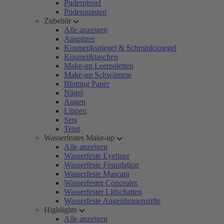
Puderpinsel
Puderquasten
Zubehör
Alle anzeigen
Anspitzer
Kosmetikspiegel & Schminkspiegel
Kosmetiktaschen
Make-up Leerpaletten
Make-up Schwämme
Blotting Paper
Nägel
Augen
Lippen
Sets
Teint
Wasserfestes Make-up
Alle anzeigen
Wasserfeste Eyeliner
Wasserfeste Foundation
Wasserfeste Mascara
Wasserfester Concealer
Wasserfester Lidschatten
Wasserfeste Augenbrauenstifte
Highlights
Alle anzeigen