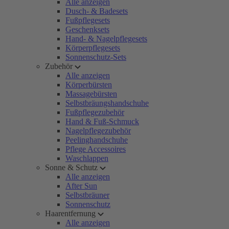
Alle anzeigen
Dusch- & Badesets
Fußpflegesets
Geschenksets
Hand- & Nagelpflegesets
Körperpflegesets
Sonnenschutz-Sets
Zubehör
Alle anzeigen
Körperbürsten
Massagebürsten
Selbstbräungshandschuhe
Fußpflegezubehör
Hand & Fuß-Schmuck
Nagelpflegezubehör
Peelinghandschuhe
Pflege Accessoires
Waschlappen
Sonne & Schutz
Alle anzeigen
After Sun
Selbstbräuner
Sonnenschutz
Haarentfernung
Alle anzeigen