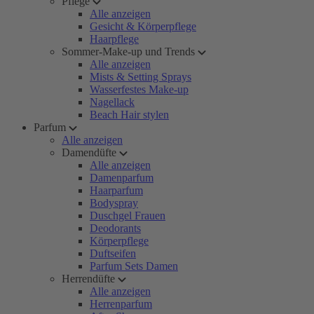
Pflege
Alle anzeigen
Gesicht & Körperpflege
Haarpflege
Sommer-Make-up und Trends
Alle anzeigen
Mists & Setting Sprays
Wasserfestes Make-up
Nagellack
Beach Hair stylen
Parfum
Alle anzeigen
Damendüfte
Alle anzeigen
Damenparfum
Haarparfum
Bodyspray
Duschgel Frauen
Deodorants
Körperpflege
Duftseifen
Parfum Sets Damen
Herrendüfte
Alle anzeigen
Herrenparfum