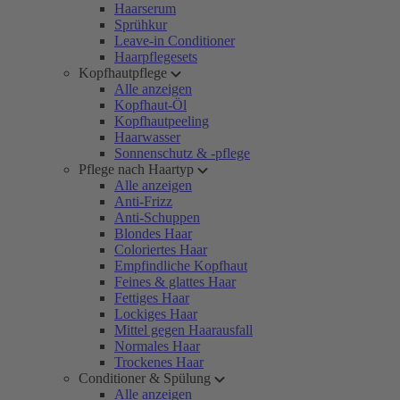
Haarserum
Sprühkur
Leave-in Conditioner
Haarpflegesets
Kopfhautpflege
Alle anzeigen
Kopfhaut-Öl
Kopfhautpeeling
Haarwasser
Sonnenschutz & -pflege
Pflege nach Haartyp
Alle anzeigen
Anti-Frizz
Anti-Schuppen
Blondes Haar
Coloriertes Haar
Empfindliche Kopfhaut
Feines & glattes Haar
Fettiges Haar
Lockiges Haar
Mittel gegen Haarausfall
Normales Haar
Trockenes Haar
Conditioner & Spülung
Alle anzeigen