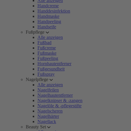
Alle anzeigen
Handcreme
Handdesinfektion
Handmaske
Handpeeling
Handseife
Fußpflege
Alle anzeigen
Fußbad
Fußcreme
Fußmaske
Fußpeeling
Hornhautentferner
Fußgesundheit
Fußspray
Nagelpflege
Alle anzeigen
Nagelfeilen
Nagelhautentferner
Nagelknipser & -zangen
Nagelöle & -pflegestifte
Nagelscheren
Nagelhärter
Nagellack
Beauty Set