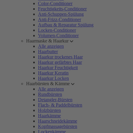
Color-Conditioner
Feuchtigkeits-Conditioner
Anti-Schuppen-Spülung
Anti-Frizz-Conditioner
Aufbau & Reparatur Spülung
Locken-Conditioner
Volumen-Conditioner
Haarmaske & Haarkur
Alle anzeigen
Haarbutter
Haarkur trockenes Haar
Haarkur gefärbtes Haar
Haarkur Feuchtigkeit
Haarkur Keratin
Haarkur Locken
Haarbürsten & Kämme
Alle anzeigen
Rundbürsten
Detangler-Bürsten
Flach- & Paddelbürsten
Holzbürsten
Haarkämme
Haarschneidekämme
Kopfmassagebürsten
Lockenkämme