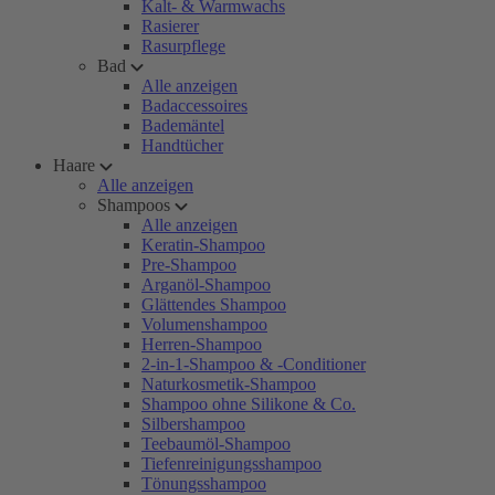
Kalt- & Warmwachs
Rasierer
Rasurpflege
Bad
Alle anzeigen
Badaccessoires
Bademäntel
Handtücher
Haare
Alle anzeigen
Shampoos
Alle anzeigen
Keratin-Shampoo
Pre-Shampoo
Arganöl-Shampoo
Glättendes Shampoo
Volumenshampoo
Herren-Shampoo
2-in-1-Shampoo & -Conditioner
Naturkosmetik-Shampoo
Shampoo ohne Silikone & Co.
Silbershampoo
Teebaumöl-Shampoo
Tiefenreinigungsshampoo
Tönungsshampoo