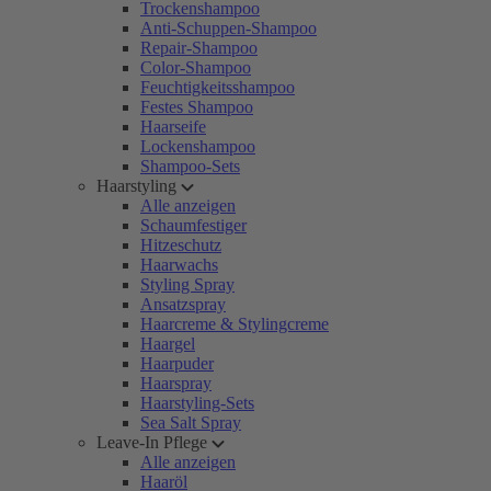
Trockenshampoo
Anti-Schuppen-Shampoo
Repair-Shampoo
Color-Shampoo
Feuchtigkeitsshampoo
Festes Shampoo
Haarseife
Lockenshampoo
Shampoo-Sets
Haarstyling
Alle anzeigen
Schaumfestiger
Hitzeschutz
Haarwachs
Styling Spray
Ansatzspray
Haarcreme & Stylingcreme
Haargel
Haarpuder
Haarspray
Haarstyling-Sets
Sea Salt Spray
Leave-In Pflege
Alle anzeigen
Haaröl