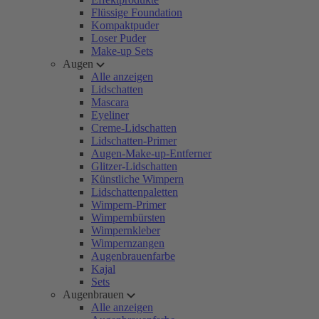
Flüssige Foundation
Kompaktpuder
Loser Puder
Make-up Sets
Augen
Alle anzeigen
Lidschatten
Mascara
Eyeliner
Creme-Lidschatten
Lidschatten-Primer
Augen-Make-up-Entferner
Glitzer-Lidschatten
Künstliche Wimpern
Lidschattenpaletten
Wimpern-Primer
Wimpernbürsten
Wimpernkleber
Wimpernzangen
Augenbrauenfarbe
Kajal
Sets
Augenbrauen
Alle anzeigen