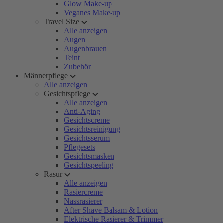
Glow Make-up
Veganes Make-up
Travel Size
Alle anzeigen
Augen
Augenbrauen
Teint
Zubehör
Männerpflege
Alle anzeigen
Gesichtspflege
Alle anzeigen
Anti-Aging
Gesichtscreme
Gesichtsreinigung
Gesichtsserum
Pflegesets
Gesichtsmasken
Gesichtspeeling
Rasur
Alle anzeigen
Rasiercreme
Nassrasierer
After Shave Balsam & Lotion
Elektrische Rasierer & Trimmer