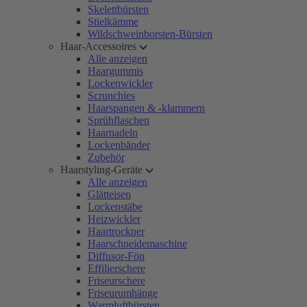
Skelettbürsten
Stielkämme
Wildschweinborsten-Bürsten
Haar-Accessoires
Alle anzeigen
Haargummis
Lockenwickler
Scrunchies
Haarspangen & -klammern
Sprühflaschen
Haarnadeln
Lockenbänder
Zubehör
Haarstyling-Geräte
Alle anzeigen
Glätteisen
Lockenstäbe
Heizwickler
Haartrockner
Haarschneidemaschine
Diffusor-Fön
Effilierschere
Friseurschere
Friseurumhänge
Warmluftbürsten