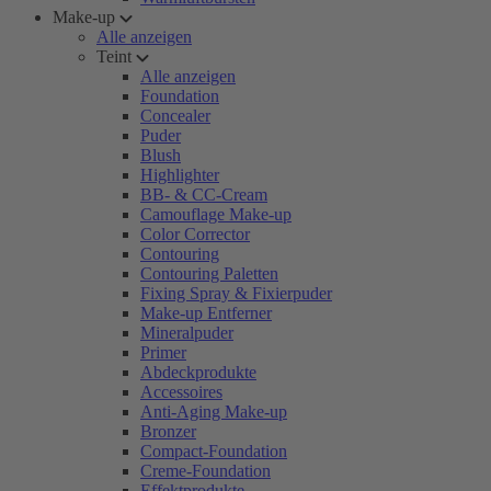
Make-up
Alle anzeigen
Teint
Alle anzeigen
Foundation
Concealer
Puder
Blush
Highlighter
BB- & CC-Cream
Camouflage Make-up
Color Corrector
Contouring
Contouring Paletten
Fixing Spray & Fixierpuder
Make-up Entferner
Mineralpuder
Primer
Abdeckprodukte
Accessoires
Anti-Aging Make-up
Bronzer
Compact-Foundation
Creme-Foundation
Effektprodukte