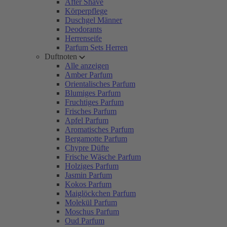
After Shave
Körperpflege
Duschgel Männer
Deodorants
Herrenseife
Parfum Sets Herren
Duftnoten
Alle anzeigen
Amber Parfum
Orientalisches Parfum
Blumiges Parfum
Fruchtiges Parfum
Frisches Parfum
Apfel Parfum
Aromatisches Parfum
Bergamotte Parfum
Chypre Düfte
Frische Wäsche Parfum
Holziges Parfum
Jasmin Parfum
Kokos Parfum
Maiglöckchen Parfum
Molekül Parfum
Moschus Parfum
Oud Parfum