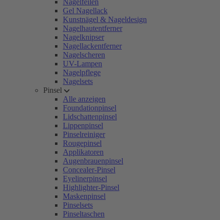
Nagelfeilen
Gel Nagellack
Kunstnägel & Nageldesign
Nagelhautentferner
Nagelknipser
Nagellackentferner
Nagelscheren
UV-Lampen
Nagelpflege
Nagelsets
Pinsel
Alle anzeigen
Foundationpinsel
Lidschattenpinsel
Lippenpinsel
Pinselreiniger
Rougepinsel
Applikatoren
Augenbrauenpinsel
Concealer-Pinsel
Eyelinerpinsel
Highlighter-Pinsel
Maskenpinsel
Pinselsets
Pinseltaschen