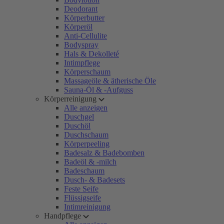
Deodorant
Körperbutter
Körperöl
Anti-Cellulite
Bodyspray
Hals & Dekolleté
Intimpflege
Körperschaum
Massageöle & ätherische Öle
Sauna-Öl & -Aufguss
Körperreinigung
Alle anzeigen
Duschgel
Duschöl
Duschschaum
Körperpeeling
Badesalz & Badebomben
Badeöl & -milch
Badeschaum
Dusch- & Badesets
Feste Seife
Flüssigseife
Intimreinigung
Handpflege