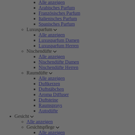
Alle anzeigen
Arabisches Parfum
Französisches Parfum
Italienisches Parfum
Spanisches Parfum
Luxusparfum
Alle anzeigen
Luxusparfum Damen
Luxusparfum Herren
Nischendüfte
Alle anzeigen
Nischendüfte Damen
Nischendüfte Herren
Raumdüfte
Alle anzeigen
Duftkerzen
Duftstäbchen
Aroma Diffuser
Duftsteine
Raumsprays
Autodüfte
Gesicht
Alle anzeigen
Gesichtspflege
Alle anzeigen