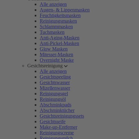
Alle anzeigen
Augen- & Lippenmasken
Feuchtigkeitsmasken
Reinigungsmasken
Schlammmasken
Tuchmasken
Anti-Aging-Masken
Anti-Pickel-Masken
Glow Masken
Mitesser-Masken
Overnight Maske
Gesichtsreinigung
Alle anzeigen
Gesichtspeeling
Gesichtswasser
Mizellenwasser
Reinigungsgel
Reinigungsöl
Abschminkpads
Abschminktücher
Gesichtsreinigungssets
Gesichtsseife
Make-up-Entferner
Reinigungscreme
Reinigungsmilch