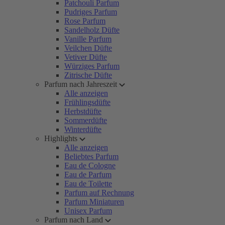
Patchouli Parfum
Pudriges Parfum
Rose Parfum
Sandelholz Düfte
Vanille Parfum
Veilchen Düfte
Vetiver Düfte
Würziges Parfum
Zitrische Düfte
Parfum nach Jahreszeit
Alle anzeigen
Frühlingsdüfte
Herbstdüfte
Sommerdüfte
Winterdüfte
Highlights
Alle anzeigen
Beliebtes Parfum
Eau de Cologne
Eau de Parfum
Eau de Toilette
Parfum auf Rechnung
Parfum Miniaturen
Unisex Parfum
Parfum nach Land