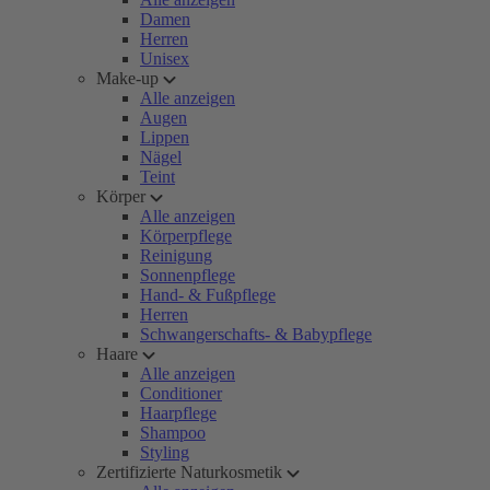
Damen
Herren
Unisex
Make-up
Alle anzeigen
Augen
Lippen
Nägel
Teint
Körper
Alle anzeigen
Körperpflege
Reinigung
Sonnenpflege
Hand- & Fußpflege
Herren
Schwangerschafts- & Babypflege
Haare
Alle anzeigen
Conditioner
Haarpflege
Shampoo
Styling
Zertifizierte Naturkosmetik