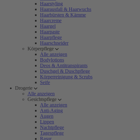
Haarstyling
Haarausfall & Haarwuchs
Haarbürsten & Kämme
Haarcreme
Haargel
Haarpaste
Haarpflege
Haarschneider
Körperpflege
Alle anzeigen
Bodylotions
Deos & Antitranspirants
Duschgel & Duschpflege
Körperreinigung & Scrubs
Seife
Drogerie
Alle anzeigen
Gesichtspflege
Alle anzeigen
Anti-Aging
Augen
Lippen
Nachtpflege
Tagespflege
Rasur