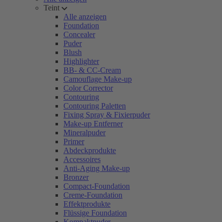
Teint
Alle anzeigen
Foundation
Concealer
Puder
Blush
Highlighter
BB- & CC-Cream
Camouflage Make-up
Color Corrector
Contouring
Contouring Paletten
Fixing Spray & Fixierpuder
Make-up Entferner
Mineralpuder
Primer
Abdeckprodukte
Accessoires
Anti-Aging Make-up
Bronzer
Compact-Foundation
Creme-Foundation
Effektprodukte
Flüssige Foundation
Kompaktpuder