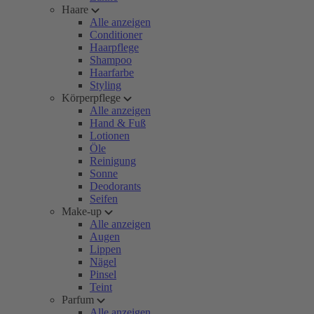
Haare
Alle anzeigen
Conditioner
Haarpflege
Shampoo
Haarfarbe
Styling
Körperpflege
Alle anzeigen
Hand & Fuß
Lotionen
Öle
Reinigung
Sonne
Deodorants
Seifen
Make-up
Alle anzeigen
Augen
Lippen
Nägel
Pinsel
Teint
Parfum
Alle anzeigen