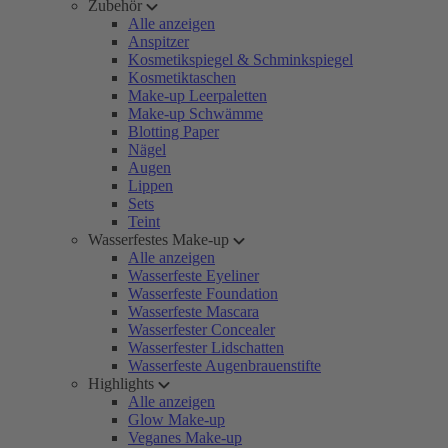
Zubehör
Alle anzeigen
Anspitzer
Kosmetikspiegel & Schminkspiegel
Kosmetiktaschen
Make-up Leerpaletten
Make-up Schwämme
Blotting Paper
Nägel
Augen
Lippen
Sets
Teint
Wasserfestes Make-up
Alle anzeigen
Wasserfeste Eyeliner
Wasserfeste Foundation
Wasserfeste Mascara
Wasserfester Concealer
Wasserfester Lidschatten
Wasserfeste Augenbrauenstifte
Highlights
Alle anzeigen
Glow Make-up
Veganes Make-up