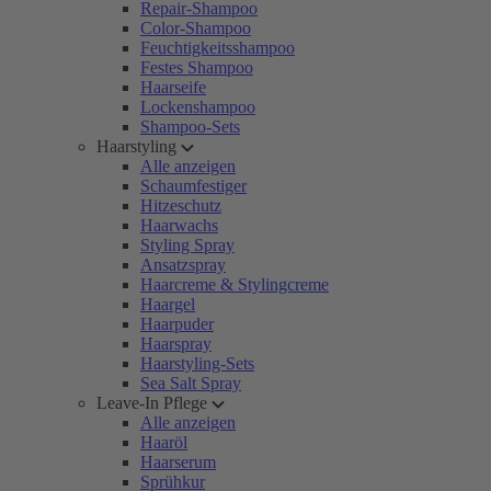
Repair-Shampoo
Color-Shampoo
Feuchtigkeitsshampoo
Festes Shampoo
Haarseife
Lockenshampoo
Shampoo-Sets
Haarstyling
Alle anzeigen
Schaumfestiger
Hitzeschutz
Haarwachs
Styling Spray
Ansatzspray
Haarcreme & Stylingcreme
Haargel
Haarpuder
Haarspray
Haarstyling-Sets
Sea Salt Spray
Leave-In Pflege
Alle anzeigen
Haaröl
Haarserum
Sprühkur