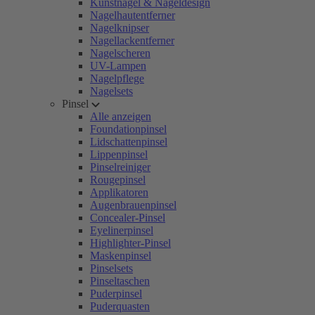
Kunstnägel & Nageldesign
Nagelhautentferner
Nagelknipser
Nagellackentferner
Nagelscheren
UV-Lampen
Nagelpflege
Nagelsets
Pinsel
Alle anzeigen
Foundationpinsel
Lidschattenpinsel
Lippenpinsel
Pinselreiniger
Rougepinsel
Applikatoren
Augenbrauenpinsel
Concealer-Pinsel
Eyelinerpinsel
Highlighter-Pinsel
Maskenpinsel
Pinselsets
Pinseltaschen
Puderpinsel
Puderquasten