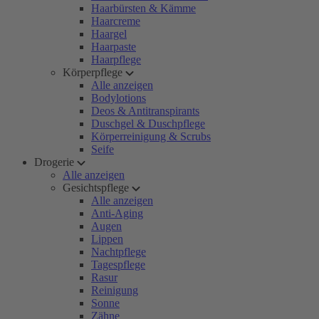
Haarbürsten & Kämme
Haarcreme
Haargel
Haarpaste
Haarpflege
Körperpflege
Alle anzeigen
Bodylotions
Deos & Antitranspirants
Duschgel & Duschpflege
Körperreinigung & Scrubs
Seife
Drogerie
Alle anzeigen
Gesichtspflege
Alle anzeigen
Anti-Aging
Augen
Lippen
Nachtpflege
Tagespflege
Rasur
Reinigung
Sonne
Zähne