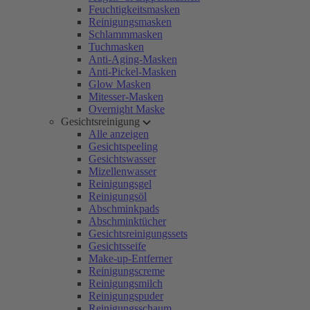
Feuchtigkeitsmasken
Reinigungsmasken
Schlammmasken
Tuchmasken
Anti-Aging-Masken
Anti-Pickel-Masken
Glow Masken
Mitesser-Masken
Overnight Maske
Gesichtsreinigung
Alle anzeigen
Gesichtspeeling
Gesichtswasser
Mizellenwasser
Reinigungsgel
Reinigungsöl
Abschminkpads
Abschminktücher
Gesichtsreinigungssets
Gesichtsseife
Make-up-Entferner
Reinigungscreme
Reinigungsmilch
Reinigungspuder
Reinigungsschaum