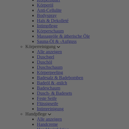
Körperöl
Anti-Cellulite
Bodyspray
Hals & Dekolleté
Intimpflege
Körperschaum
Massageöle & ätherische Öle
Sauna-Öl & -Aufguss
Körperreinigung
Alle anzeigen
Duschgel
Duschöl
Duschschaum
Körperpeeling
Badesalz & Badebomben
Badeöl & -milch
Badeschaum
Dusch- & Badesets
Feste Seife
Flüssigseife
Intimreinigung
Handpflege
Alle anzeigen
Handcreme