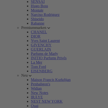
SENSAI
Hugo Boss
Montale
Narciso Rodriguez
Shiseido
Rabanne
Premiummarken
CHANEL
DIOR
Yves Saint Laurent
GIVENCHY
GUERLAIN
Parfums de Marly
INITIO Parfums Privés
La Mer
Tom Ford
EISENBERG
Neu
Maison Francis Kurkdjian
Penhaligon's
Widian
New Notes
IRÄYE
NEST NEW YORK
Ouai