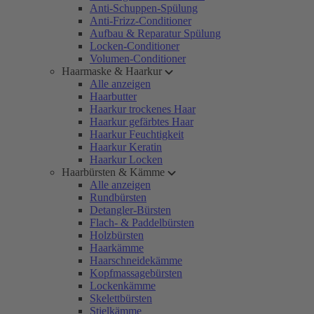
Anti-Schuppen-Spülung
Anti-Frizz-Conditioner
Aufbau & Reparatur Spülung
Locken-Conditioner
Volumen-Conditioner
Haarmaske & Haarkur
Alle anzeigen
Haarbutter
Haarkur trockenes Haar
Haarkur gefärbtes Haar
Haarkur Feuchtigkeit
Haarkur Keratin
Haarkur Locken
Haarbürsten & Kämme
Alle anzeigen
Rundbürsten
Detangler-Bürsten
Flach- & Paddelbürsten
Holzbürsten
Haarkämme
Haarschneidekämme
Kopfmassagebürsten
Lockenkämme
Skelettbürsten
Stielkämme