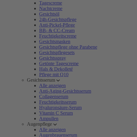
Tagescreme
Nachtcreme
Gesichtsöl
24h-Gesichtspflege
Anti-Pickel-Pflege
BB- & CC-Cream
Feuchtigkeitscreme
Gesichtsmasken
Gesichtspflege ohne Parabene
Gesichtspflegesets
Gesichtsspray
Getönte Tagescreme
Hals & Dekolleté
Pflege mit Q10
Gesichtsserum
Alle anzeigen
Anti-Aging-Gesichtsserum
Collagenserum
Feuchtigkeitsserum
Hyaluronsäure-Serum
Vitamin C Serum
Ampullen
Augenpflege
Alle anzeigen
Augenbrauenserum