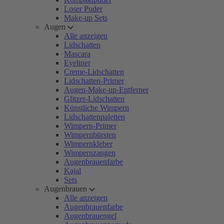
Loser Puder
Make-up Sets
Augen
Alle anzeigen
Lidschatten
Mascara
Eyeliner
Creme-Lidschatten
Lidschatten-Primer
Augen-Make-up-Entferner
Glitzer-Lidschatten
Künstliche Wimpern
Lidschattenpaletten
Wimpern-Primer
Wimpernbürsten
Wimpernkleber
Wimpernzangen
Augenbrauenfarbe
Kajal
Sets
Augenbrauen
Alle anzeigen
Augenbrauenfarbe
Augenbrauengel