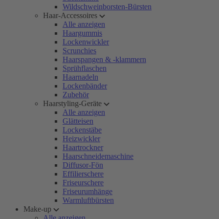
Wildschweinborsten-Bürsten
Haar-Accessoires
Alle anzeigen
Haargummis
Lockenwickler
Scrunchies
Haarspangen & -klammern
Sprühflaschen
Haarnadeln
Lockenbänder
Zubehör
Haarstyling-Geräte
Alle anzeigen
Glätteisen
Lockenstäbe
Heizwickler
Haartrockner
Haarschneidemaschine
Diffusor-Fön
Effilierschere
Friseurschere
Friseurumhänge
Warmluftbürsten
Make-up
Alle anzeigen