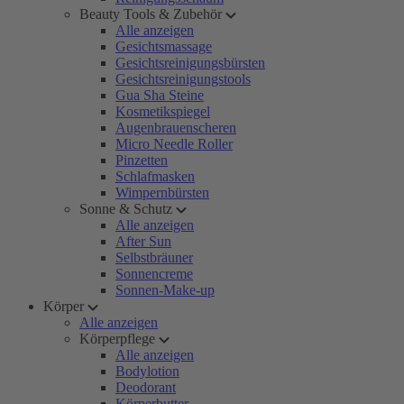
Beauty Tools & Zubehör
Alle anzeigen
Gesichtsmassage
Gesichtsreinigungsbürsten
Gesichtsreinigungstools
Gua Sha Steine
Kosmetikspiegel
Augenbrauenscheren
Micro Needle Roller
Pinzetten
Schlafmasken
Wimpernbürsten
Sonne & Schutz
Alle anzeigen
After Sun
Selbstbräuner
Sonnencreme
Sonnen-Make-up
Körper
Alle anzeigen
Körperpflege
Alle anzeigen
Bodylotion
Deodorant
Körperbutter