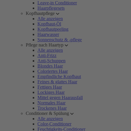
Leave-in Conditioner
Haarpflegesets
Kopfhautpflege
Alle anzeigen
Kopfhaut-Öl
Kopfhautpeeling
Haarwasser
Sonnenschutz & -pflege
Pflege nach Haartyp
Alle anzeigen
Anti-Frizz
Anti-Schuppen
Blondes Haar
Coloriertes Haar
Empfindliche Kopfhaut
Feines & glattes Haar
Fettiges Haar
Lockiges Haar
Mittel gegen Haarausfall
Normales Haar
Trockenes Haar
Conditioner & Spülung
Alle anzeigen
Color-Conditioner
Feuchtigkeits-Conditioner