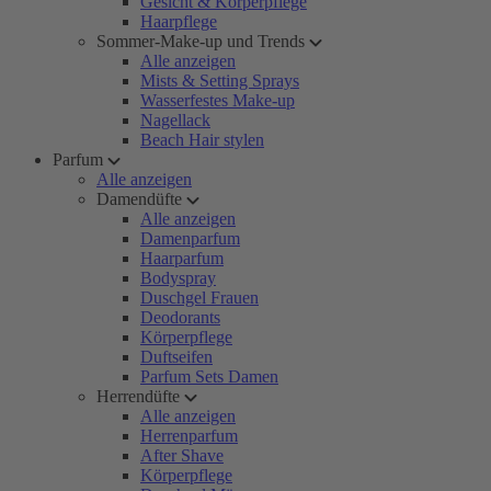
Gesicht & Körperpflege
Haarpflege
Sommer-Make-up und Trends
Alle anzeigen
Mists & Setting Sprays
Wasserfestes Make-up
Nagellack
Beach Hair stylen
Parfum
Alle anzeigen
Damendüfte
Alle anzeigen
Damenparfum
Haarparfum
Bodyspray
Duschgel Frauen
Deodorants
Körperpflege
Duftseifen
Parfum Sets Damen
Herrendüfte
Alle anzeigen
Herrenparfum
After Shave
Körperpflege