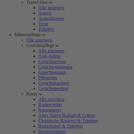
Travel Size
Alle anzeigen
Augen
Augenbrauen
Teint
Zubehör
Männerpflege
Alle anzeigen
Gesichtspflege
Alle anzeigen
Anti-Aging
Gesichtscreme
Gesichtsreinigung
Gesichtsserum
Pflegesets
Gesichtsmasken
Gesichtspeeling
Rasur
Alle anzeigen
Rasiercreme
Nassrasierer
After Shave Balsam & Lotion
Elektrische Rasierer & Trimmer
Rasierhobel & Zubehör
Herrenrasierer