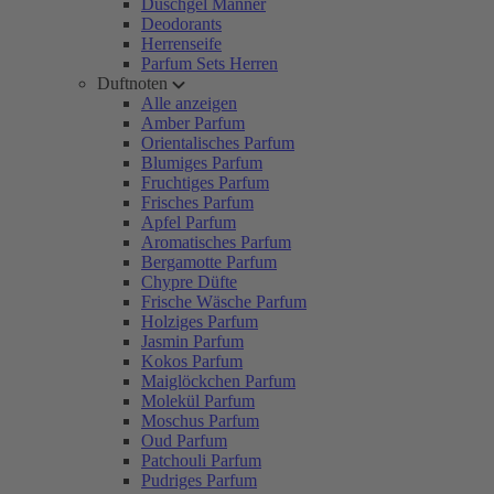
Duschgel Männer
Deodorants
Herrenseife
Parfum Sets Herren
Duftnoten
Alle anzeigen
Amber Parfum
Orientalisches Parfum
Blumiges Parfum
Fruchtiges Parfum
Frisches Parfum
Apfel Parfum
Aromatisches Parfum
Bergamotte Parfum
Chypre Düfte
Frische Wäsche Parfum
Holziges Parfum
Jasmin Parfum
Kokos Parfum
Maiglöckchen Parfum
Molekül Parfum
Moschus Parfum
Oud Parfum
Patchouli Parfum
Pudriges Parfum