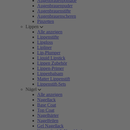
Augenbrauenpomade
Augenbrauenpuder
Augenbrauenstifte
Augenbrauenscheren
Pinzetten
Lippen
Alle anzeigen
Lippenstifte
Lipgloss
Lipliner
Lip-Plumper
Liquid Lipstick
Lippen Zubehör
Lippen-Primer
Lippenbalsam
Matter Lippenstift
Lippenstift-Sets
Nägel
Alle anzeigen
Nagellack
Base Coat
Top Coat
Nagelhärter
Nagelfeilen
Gel Nagellack