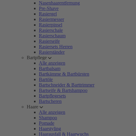
Nasenhaarentfernung
Pre-Shave
Rasiergel
Rasiermesser
Rasierpinsel
Rasierschale
Rasierschaum
Rasierseife
Rasiersets Herren
Rasierständer
Bartpflege
Alle anzeigen
Bartbalsam
Bartkämme & Bartbürsten
Bartöle
Bartschneider & Barttrimmer
Bartseife & Bartshampoo
Bartpflegesets
Bartscheren
Haare
Alle anzeigen
Shampoo
Pomade
Haarstyling
Haarausfall & Haarwuchs