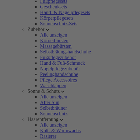
Fußpflegesets
Geschenksets
Hand- & Nagelpflegesets
Körperpflegesets
Sonnenschutz-Sets
Zubehör
Alle anzeigen
Körperbürsten
Massagebürsten
Selbstbräungshandschuhe
Fußpflegezubehör
Hand & Fuß-Schmuck
Nagelpflegezubehör
Peelinghandschuhe
Pflege Accessoires
Waschlappen
Sonne & Schutz
Alle anzeigen
After Sun
Selbstbräuner
Sonnenschutz
Haarentfernung
Alle anzeigen
Kalt- & Warmwachs
Rasierer