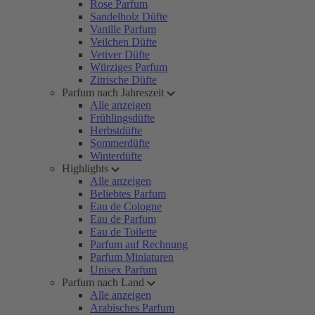
Rose Parfum
Sandelholz Düfte
Vanille Parfum
Veilchen Düfte
Vetiver Düfte
Würziges Parfum
Zitrische Düfte
Parfum nach Jahreszeit
Alle anzeigen
Frühlingsdüfte
Herbstdüfte
Sommerdüfte
Winterdüfte
Highlights
Alle anzeigen
Beliebtes Parfum
Eau de Cologne
Eau de Parfum
Eau de Toilette
Parfum auf Rechnung
Parfum Miniaturen
Unisex Parfum
Parfum nach Land
Alle anzeigen
Arabisches Parfum