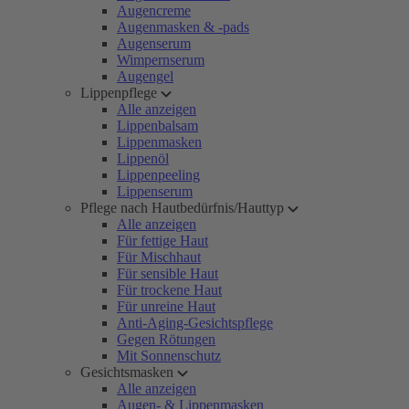
Augencreme
Augenmasken & -pads
Augenserum
Wimpernserum
Augengel
Lippenpflege
Alle anzeigen
Lippenbalsam
Lippenmasken
Lippenöl
Lippenpeeling
Lippenserum
Pflege nach Hautbedürfnis/Hauttyp
Alle anzeigen
Für fettige Haut
Für Mischhaut
Für sensible Haut
Für trockene Haut
Für unreine Haut
Anti-Aging-Gesichtspflege
Gegen Rötungen
Mit Sonnenschutz
Gesichtsmasken
Alle anzeigen
Augen- & Lippenmasken