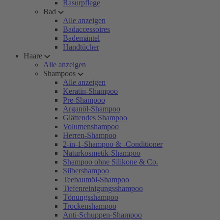
Rasurpflege
Bad
Alle anzeigen
Badaccessoires
Bademäntel
Handtücher
Haare
Alle anzeigen
Shampoos
Alle anzeigen
Keratin-Shampoo
Pre-Shampoo
Arganöl-Shampoo
Glättendes Shampoo
Volumenshampoo
Herren-Shampoo
2-in-1-Shampoo & -Conditioner
Naturkosmetik-Shampoo
Shampoo ohne Silikone & Co.
Silbershampoo
Teebaumöl-Shampoo
Tiefenreinigungsshampoo
Tönungsshampoo
Trockenshampoo
Anti-Schuppen-Shampoo