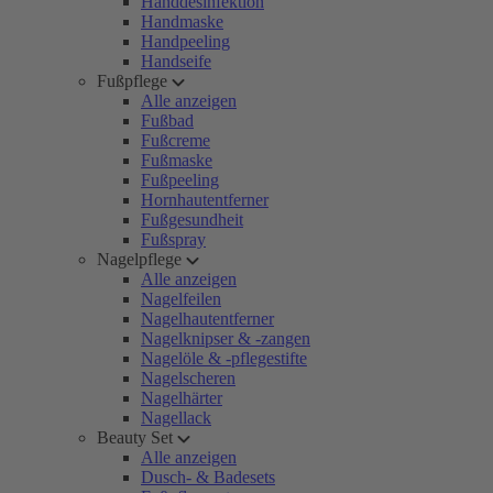
Handdesinfektion
Handmaske
Handpeeling
Handseife
Fußpflege
Alle anzeigen
Fußbad
Fußcreme
Fußmaske
Fußpeeling
Hornhautentferner
Fußgesundheit
Fußspray
Nagelpflege
Alle anzeigen
Nagelfeilen
Nagelhautentferner
Nagelknipser & -zangen
Nagelöle & -pflegestifte
Nagelscheren
Nagelhärter
Nagellack
Beauty Set
Alle anzeigen
Dusch- & Badesets