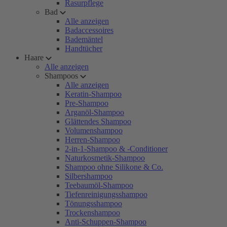
Rasurpflege
Bad
Alle anzeigen
Badaccessoires
Bademäntel
Handtücher
Haare
Alle anzeigen
Shampoos
Alle anzeigen
Keratin-Shampoo
Pre-Shampoo
Arganöl-Shampoo
Glättendes Shampoo
Volumenshampoo
Herren-Shampoo
2-in-1-Shampoo & -Conditioner
Naturkosmetik-Shampoo
Shampoo ohne Silikone & Co.
Silbershampoo
Teebaumöl-Shampoo
Tiefenreinigungsshampoo
Tönungsshampoo
Trockenshampoo
Anti-Schuppen-Shampoo