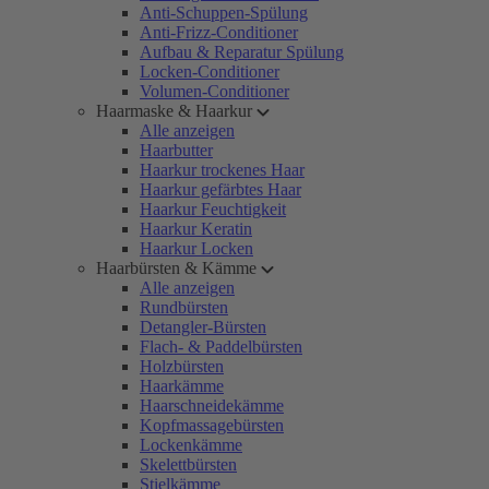
Anti-Schuppen-Spülung
Anti-Frizz-Conditioner
Aufbau & Reparatur Spülung
Locken-Conditioner
Volumen-Conditioner
Haarmaske & Haarkur
Alle anzeigen
Haarbutter
Haarkur trockenes Haar
Haarkur gefärbtes Haar
Haarkur Feuchtigkeit
Haarkur Keratin
Haarkur Locken
Haarbürsten & Kämme
Alle anzeigen
Rundbürsten
Detangler-Bürsten
Flach- & Paddelbürsten
Holzbürsten
Haarkämme
Haarschneidekämme
Kopfmassagebürsten
Lockenkämme
Skelettbürsten
Stielkämme