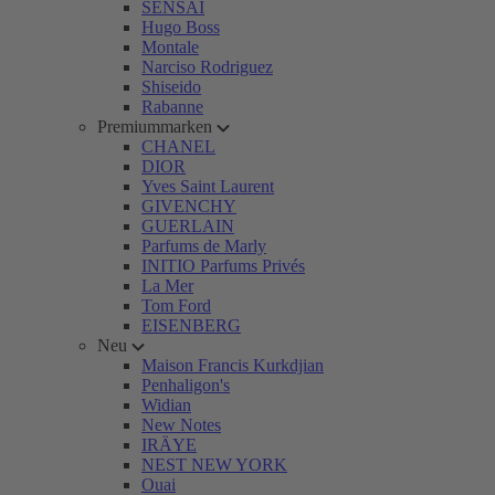
SENSAI
Hugo Boss
Montale
Narciso Rodriguez
Shiseido
Rabanne
Premiummarken
CHANEL
DIOR
Yves Saint Laurent
GIVENCHY
GUERLAIN
Parfums de Marly
INITIO Parfums Privés
La Mer
Tom Ford
EISENBERG
Neu
Maison Francis Kurkdjian
Penhaligon's
Widian
New Notes
IRÄYE
NEST NEW YORK
Ouai