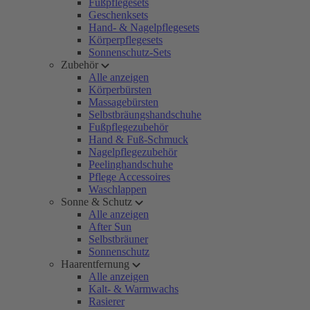
Fußpflegesets
Geschenksets
Hand- & Nagelpflegesets
Körperpflegesets
Sonnenschutz-Sets
Zubehör
Alle anzeigen
Körperbürsten
Massagebürsten
Selbstbräungshandschuhe
Fußpflegezubehör
Hand & Fuß-Schmuck
Nagelpflegezubehör
Peelinghandschuhe
Pflege Accessoires
Waschlappen
Sonne & Schutz
Alle anzeigen
After Sun
Selbstbräuner
Sonnenschutz
Haarentfernung
Alle anzeigen
Kalt- & Warmwachs
Rasierer