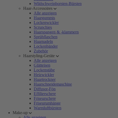
Wildschweinborsten-Bürsten
Haar-Accessoires
Alle anzeigen
Haargummis
Lockenwickler
Scrunchies
Haarspangen & -klammern
Sprühflaschen
Haarnadeln
Lockenbänder
Zubehör
Haarstyling-Geräte
Alle anzeigen
Glätteisen
Lockenstäbe
Heizwickler
Haartrockner
Haarschneidemaschine
Diffusor-Fön
Effilierschere
Friseurschere
Friseurumhänge
Warmluftbürsten
Make-up
Alle anzeigen