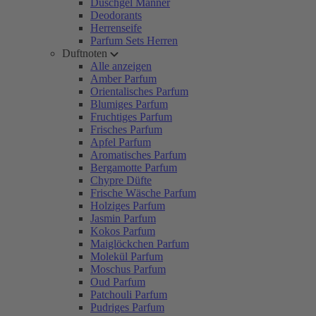
Duschgel Männer
Deodorants
Herrenseife
Parfum Sets Herren
Duftnoten
Alle anzeigen
Amber Parfum
Orientalisches Parfum
Blumiges Parfum
Fruchtiges Parfum
Frisches Parfum
Apfel Parfum
Aromatisches Parfum
Bergamotte Parfum
Chypre Düfte
Frische Wäsche Parfum
Holziges Parfum
Jasmin Parfum
Kokos Parfum
Maiglöckchen Parfum
Molekül Parfum
Moschus Parfum
Oud Parfum
Patchouli Parfum
Pudriges Parfum