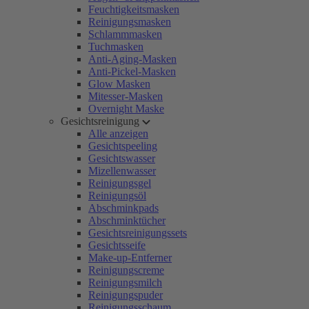
Feuchtigkeitsmasken
Reinigungsmasken
Schlammmasken
Tuchmasken
Anti-Aging-Masken
Anti-Pickel-Masken
Glow Masken
Mitesser-Masken
Overnight Maske
Gesichtsreinigung
Alle anzeigen
Gesichtspeeling
Gesichtswasser
Mizellenwasser
Reinigungsgel
Reinigungsöl
Abschminkpads
Abschminktücher
Gesichtsreinigungssets
Gesichtsseife
Make-up-Entferner
Reinigungscreme
Reinigungsmilch
Reinigungspuder
Reinigungsschaum