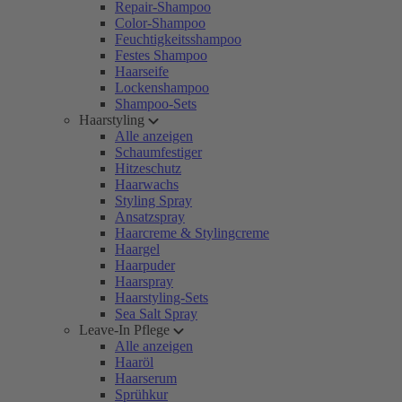
Repair-Shampoo
Color-Shampoo
Feuchtigkeitsshampoo
Festes Shampoo
Haarseife
Lockenshampoo
Shampoo-Sets
Haarstyling
Alle anzeigen
Schaumfestiger
Hitzeschutz
Haarwachs
Styling Spray
Ansatzspray
Haarcreme & Stylingcreme
Haargel
Haarpuder
Haarspray
Haarstyling-Sets
Sea Salt Spray
Leave-In Pflege
Alle anzeigen
Haaröl
Haarserum
Sprühkur