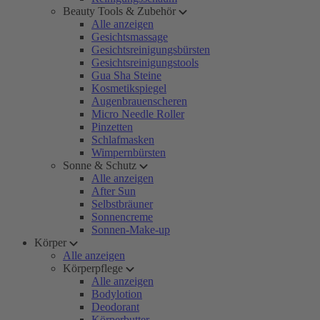
Beauty Tools & Zubehör
Alle anzeigen
Gesichtsmassage
Gesichtsreinigungsbürsten
Gesichtsreinigungstools
Gua Sha Steine
Kosmetikspiegel
Augenbrauenscheren
Micro Needle Roller
Pinzetten
Schlafmasken
Wimpernbürsten
Sonne & Schutz
Alle anzeigen
After Sun
Selbstbräuner
Sonnencreme
Sonnen-Make-up
Körper
Alle anzeigen
Körperpflege
Alle anzeigen
Bodylotion
Deodorant
Körperbutter