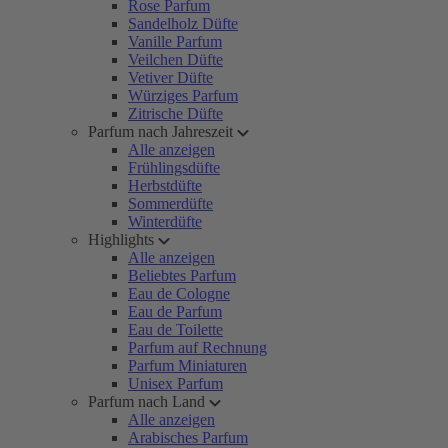
Rose Parfum
Sandelholz Düfte
Vanille Parfum
Veilchen Düfte
Vetiver Düfte
Würziges Parfum
Zitrische Düfte
Parfum nach Jahreszeit
Alle anzeigen
Frühlingsdüfte
Herbstdüfte
Sommerdüfte
Winterdüfte
Highlights
Alle anzeigen
Beliebtes Parfum
Eau de Cologne
Eau de Parfum
Eau de Toilette
Parfum auf Rechnung
Parfum Miniaturen
Unisex Parfum
Parfum nach Land
Alle anzeigen
Arabisches Parfum