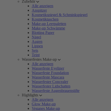
Zubehör
Alle anzeigen
Anspitzer
Kosmetikspiegel & Schminkspiegel
Kosmetiktaschen
Make-up Leerpaletten
Make-up Schwämme
Blotting Paper
Nägel
Augen
Lippen
Sets
Teint
Wasserfestes Make-up
Alle anzeigen
Wasserfeste Eyeliner
Wasserfeste Foundation
Wasserfeste Mascara
Wasserfester Concealer
Wasserfester Lidschatten
Wasserfeste Augenbrauenstifte
Highlights
Alle anzeigen
Glow Make-up
Veganes Make-up