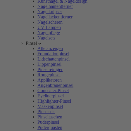
Kunstnägel & Nageldesign
Nagelhautentferner
Nagelknipser
Nagellackentferner
Nagelscheren
UV-Lampen
Nagelpflege
Nagelsets
Pinsel
Alle anzeigen
Foundationpinsel
Lidschattenpinsel
Lippenpinsel
Pinselreiniger
Rougepinsel
Applikatoren
Augenbrauenpinsel
Concealer-Pinsel
Eyelinerpinsel
Highlighter-Pinsel
Maskenpinsel
Pinselsets
Pinseltaschen
Puderpinsel
Puderquasten