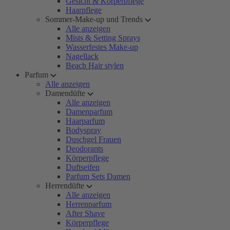
Gesicht & Körperpflege
Haarpflege
Sommer-Make-up und Trends
Alle anzeigen
Mists & Setting Sprays
Wasserfestes Make-up
Nagellack
Beach Hair stylen
Parfum
Alle anzeigen
Damendüfte
Alle anzeigen
Damenparfum
Haarparfum
Bodyspray
Duschgel Frauen
Deodorants
Körperpflege
Duftseifen
Parfum Sets Damen
Herrendüfte
Alle anzeigen
Herrenparfum
After Shave
Körperpflege