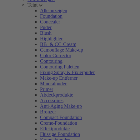
Teint
Alle anzeigen
Foundation
Concealer
Puder
Blush
Highlighter
BB- & CC-Cream
Camouflage Make-up
Color Corrector
Contouring
Contouring Paletten
Fixing Spray & Fixierpuder
Make-up Entferner
Mineralpuder
Primer
Abdeckprodukte
Accessoires
Anti-Aging Make-up
Bronzer
Compact-Foundation
Creme-Foundation
Effektprodukte
Flüssige Foundation
Kompaktpuder