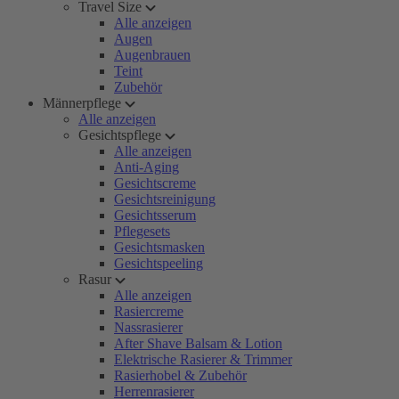
Travel Size
Alle anzeigen
Augen
Augenbrauen
Teint
Zubehör
Männerpflege
Alle anzeigen
Gesichtspflege
Alle anzeigen
Anti-Aging
Gesichtscreme
Gesichtsreinigung
Gesichtsserum
Pflegesets
Gesichtsmasken
Gesichtspeeling
Rasur
Alle anzeigen
Rasiercreme
Nassrasierer
After Shave Balsam & Lotion
Elektrische Rasierer & Trimmer
Rasierhobel & Zubehör
Herrenrasierer