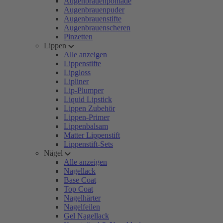
Augenbrauenpomade
Augenbrauenpuder
Augenbrauenstifte
Augenbrauenscheren
Pinzetten
Lippen
Alle anzeigen
Lippenstifte
Lipgloss
Lipliner
Lip-Plumper
Liquid Lipstick
Lippen Zubehör
Lippen-Primer
Lippenbalsam
Matter Lippenstift
Lippenstift-Sets
Nägel
Alle anzeigen
Nagellack
Base Coat
Top Coat
Nagelhärter
Nagelfeilen
Gel Nagellack