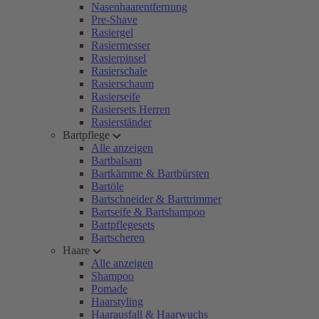
Nasenhaarentfernung
Pre-Shave
Rasiergel
Rasiermesser
Rasierpinsel
Rasierschale
Rasierschaum
Rasierseife
Rasiersets Herren
Rasierständer
Bartpflege
Alle anzeigen
Bartbalsam
Bartkämme & Bartbürsten
Bartöle
Bartschneider & Barttrimmer
Bartseife & Bartshampoo
Bartpflegesets
Bartscheren
Haare
Alle anzeigen
Shampoo
Pomade
Haarstyling
Haarausfall & Haarwuchs