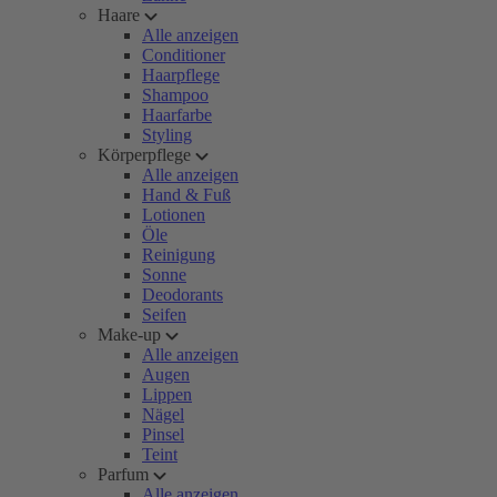
Haare
Alle anzeigen
Conditioner
Haarpflege
Shampoo
Haarfarbe
Styling
Körperpflege
Alle anzeigen
Hand & Fuß
Lotionen
Öle
Reinigung
Sonne
Deodorants
Seifen
Make-up
Alle anzeigen
Augen
Lippen
Nägel
Pinsel
Teint
Parfum
Alle anzeigen