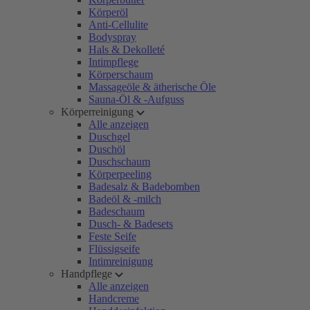
Körperöl
Anti-Cellulite
Bodyspray
Hals & Dekolleté
Intimpflege
Körperschaum
Massageöle & ätherische Öle
Sauna-Öl & -Aufguss
Körperreinigung
Alle anzeigen
Duschgel
Duschöl
Duschschaum
Körperpeeling
Badesalz & Badebomben
Badeöl & -milch
Badeschaum
Dusch- & Badesets
Feste Seife
Flüssigseife
Intimreinigung
Handpflege
Alle anzeigen
Handcreme