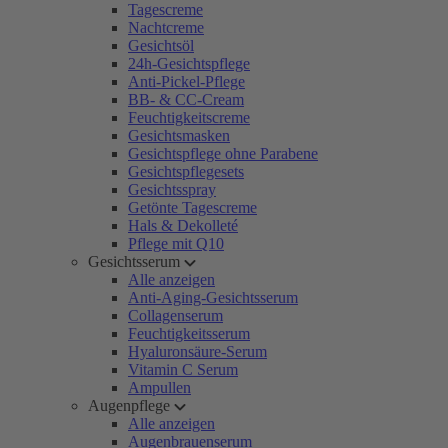
Tagescreme
Nachtcreme
Gesichtsöl
24h-Gesichtspflege
Anti-Pickel-Pflege
BB- & CC-Cream
Feuchtigkeitscreme
Gesichtsmasken
Gesichtspflege ohne Parabene
Gesichtspflegesets
Gesichtsspray
Getönte Tagescreme
Hals & Dekolleté
Pflege mit Q10
Gesichtsserum
Alle anzeigen
Anti-Aging-Gesichtsserum
Collagenserum
Feuchtigkeitsserum
Hyaluronsäure-Serum
Vitamin C Serum
Ampullen
Augenpflege
Alle anzeigen
Augenbrauenserum