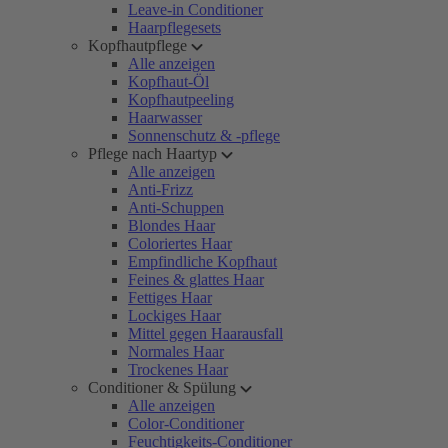
Leave-in Conditioner
Haarpflegesets
Kopfhautpflege
Alle anzeigen
Kopfhaut-Öl
Kopfhautpeeling
Haarwasser
Sonnenschutz & -pflege
Pflege nach Haartyp
Alle anzeigen
Anti-Frizz
Anti-Schuppen
Blondes Haar
Coloriertes Haar
Empfindliche Kopfhaut
Feines & glattes Haar
Fettiges Haar
Lockiges Haar
Mittel gegen Haarausfall
Normales Haar
Trockenes Haar
Conditioner & Spülung
Alle anzeigen
Color-Conditioner
Feuchtigkeits-Conditioner