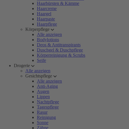
Haarbürsten & Kämme
Haarcreme
Haargel
Haarpaste
Haarpflege
Körperpflege
Alle anzeigen
Bodylotions
Deos & Antitranspirants
Duschgel & Duschpflege
Körperreinigung & Scrubs
Seife
Drogerie
Alle anzeigen
Gesichtspflege
Alle anzeigen
Anti-Aging
Augen
Lippen
Nachtpflege
Tagespflege
Rasur
Reinigung
Sonne
Zähne