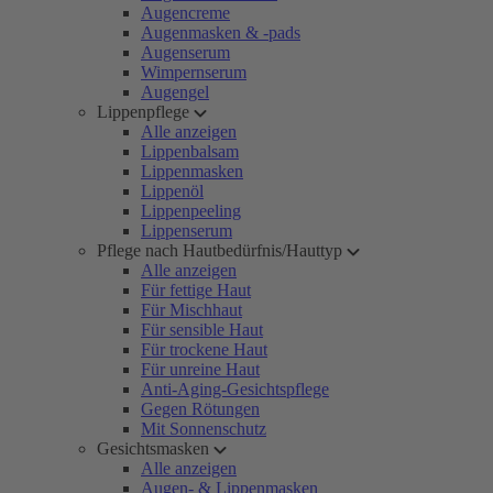
Augencreme
Augenmasken & -pads
Augenserum
Wimpernserum
Augengel
Lippenpflege
Alle anzeigen
Lippenbalsam
Lippenmasken
Lippenöl
Lippenpeeling
Lippenserum
Pflege nach Hautbedürfnis/Hauttyp
Alle anzeigen
Für fettige Haut
Für Mischhaut
Für sensible Haut
Für trockene Haut
Für unreine Haut
Anti-Aging-Gesichtspflege
Gegen Rötungen
Mit Sonnenschutz
Gesichtsmasken
Alle anzeigen
Augen- & Lippenmasken