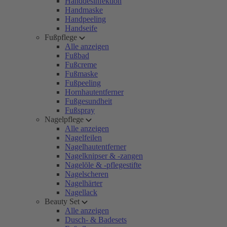
Handdesinfektion
Handmaske
Handpeeling
Handseife
Fußpflege
Alle anzeigen
Fußbad
Fußcreme
Fußmaske
Fußpeeling
Hornhautentferner
Fußgesundheit
Fußspray
Nagelpflege
Alle anzeigen
Nagelfeilen
Nagelhautentferner
Nagelknipser & -zangen
Nagelöle & -pflegestifte
Nagelscheren
Nagelhärter
Nagellack
Beauty Set
Alle anzeigen
Dusch- & Badesets