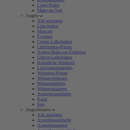
Loser Puder
Make-up Sets
Augen
Alle anzeigen
Lidschatten
Mascara
Eyeliner
Creme-Lidschatten
Lidschatten-Primer
Augen-Make-up-Entferner
Glitzer-Lidschatten
Künstliche Wimpern
Lidschattenpaletten
Wimpern-Primer
Wimpernbürsten
Wimpernkleber
Wimpernzangen
Augenbrauenfarbe
Kajal
Sets
Augenbrauen
Alle anzeigen
Augenbrauenfarbe
Augenbrauengel