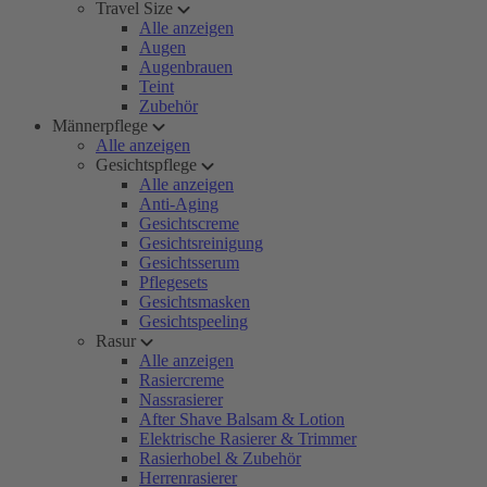
Travel Size
Alle anzeigen
Augen
Augenbrauen
Teint
Zubehör
Männerpflege
Alle anzeigen
Gesichtspflege
Alle anzeigen
Anti-Aging
Gesichtscreme
Gesichtsreinigung
Gesichtsserum
Pflegesets
Gesichtsmasken
Gesichtspeeling
Rasur
Alle anzeigen
Rasiercreme
Nassrasierer
After Shave Balsam & Lotion
Elektrische Rasierer & Trimmer
Rasierhobel & Zubehör
Herrenrasierer