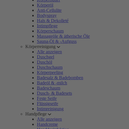
Körperöl
Anti-Cellulite
Bodyspray
Hals & Dekolleté
Intimpflege
Körperschaum
Massageöle & ätherische Öle
Sauna-Öl & -Aufguss
Körperreinigung
Alle anzeigen
Duschgel
Duschöl
Duschschaum
Körperpeeling
Badesalz & Badebomben
Badeöl & -milch
Badeschaum
Dusch- & Badesets
Feste Seife
Flüssigseife
Intimreinigung
Handpflege
Alle anzeigen
Handcreme