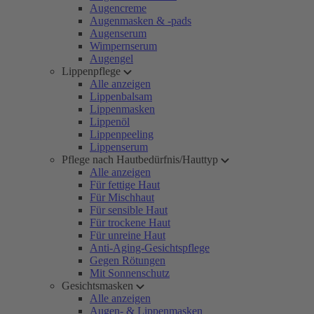
Augencreme
Augenmasken & -pads
Augenserum
Wimpernserum
Augengel
Lippenpflege
Alle anzeigen
Lippenbalsam
Lippenmasken
Lippenöl
Lippenpeeling
Lippenserum
Pflege nach Hautbedürfnis/Hauttyp
Alle anzeigen
Für fettige Haut
Für Mischhaut
Für sensible Haut
Für trockene Haut
Für unreine Haut
Anti-Aging-Gesichtspflege
Gegen Rötungen
Mit Sonnenschutz
Gesichtsmasken
Alle anzeigen
Augen- & Lippenmasken