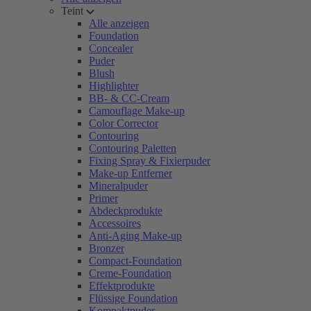
Teint
Alle anzeigen
Foundation
Concealer
Puder
Blush
Highlighter
BB- & CC-Cream
Camouflage Make-up
Color Corrector
Contouring
Contouring Paletten
Fixing Spray & Fixierpuder
Make-up Entferner
Mineralpuder
Primer
Abdeckprodukte
Accessoires
Anti-Aging Make-up
Bronzer
Compact-Foundation
Creme-Foundation
Effektprodukte
Flüssige Foundation
Kompaktpuder