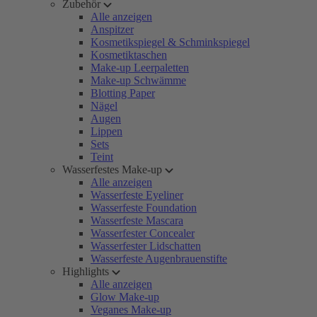
Zubehör
Alle anzeigen
Anspitzer
Kosmetikspiegel & Schminkspiegel
Kosmetiktaschen
Make-up Leerpaletten
Make-up Schwämme
Blotting Paper
Nägel
Augen
Lippen
Sets
Teint
Wasserfestes Make-up
Alle anzeigen
Wasserfeste Eyeliner
Wasserfeste Foundation
Wasserfeste Mascara
Wasserfester Concealer
Wasserfester Lidschatten
Wasserfeste Augenbrauenstifte
Highlights
Alle anzeigen
Glow Make-up
Veganes Make-up