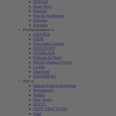
SENSAI
Hugo Boss
Montale
Narciso Rodriguez
Shiseido
Rabanne
Premiummarken
CHANEL
DIOR
Yves Saint Laurent
GIVENCHY
GUERLAIN
Parfums de Marly
INITIO Parfums Privés
La Mer
Tom Ford
EISENBERG
Neu
Maison Francis Kurkdjian
Penhaligon's
Widian
New Notes
IRÄYE
NEST NEW YORK
Ouai