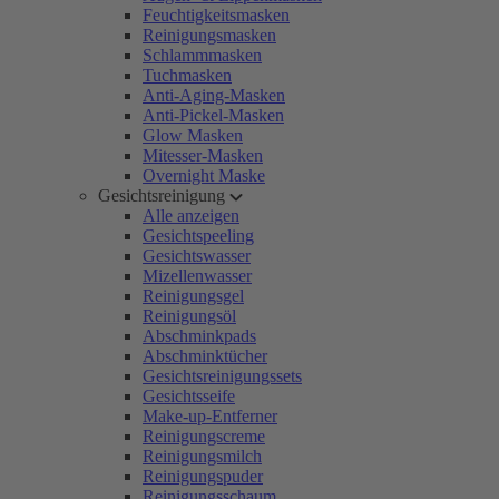
Feuchtigkeitsmasken
Reinigungsmasken
Schlammmasken
Tuchmasken
Anti-Aging-Masken
Anti-Pickel-Masken
Glow Masken
Mitesser-Masken
Overnight Maske
Gesichtsreinigung
Alle anzeigen
Gesichtspeeling
Gesichtswasser
Mizellenwasser
Reinigungsgel
Reinigungsöl
Abschminkpads
Abschminktücher
Gesichtsreinigungssets
Gesichtsseife
Make-up-Entferner
Reinigungscreme
Reinigungsmilch
Reinigungspuder
Reinigungsschaum