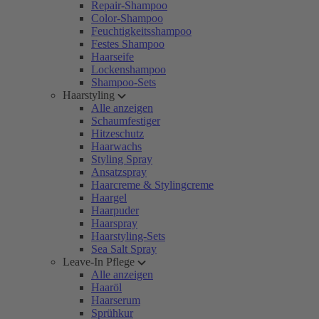
Repair-Shampoo
Color-Shampoo
Feuchtigkeitsshampoo
Festes Shampoo
Haarseife
Lockenshampoo
Shampoo-Sets
Haarstyling
Alle anzeigen
Schaumfestiger
Hitzeschutz
Haarwachs
Styling Spray
Ansatzspray
Haarcreme & Stylingcreme
Haargel
Haarpuder
Haarspray
Haarstyling-Sets
Sea Salt Spray
Leave-In Pflege
Alle anzeigen
Haaröl
Haarserum
Sprühkur