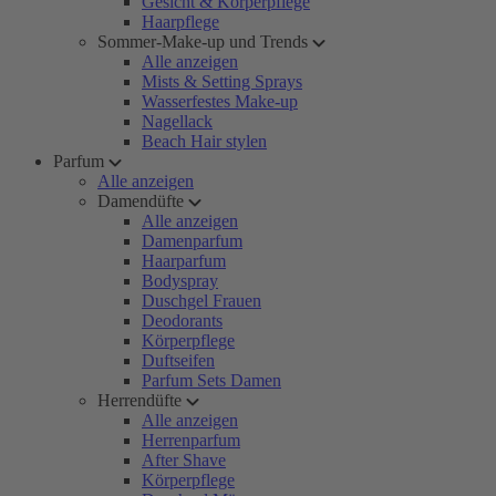
Gesicht & Körperpflege
Haarpflege
Sommer-Make-up und Trends
Alle anzeigen
Mists & Setting Sprays
Wasserfestes Make-up
Nagellack
Beach Hair stylen
Parfum
Alle anzeigen
Damendüfte
Alle anzeigen
Damenparfum
Haarparfum
Bodyspray
Duschgel Frauen
Deodorants
Körperpflege
Duftseifen
Parfum Sets Damen
Herrendüfte
Alle anzeigen
Herrenparfum
After Shave
Körperpflege