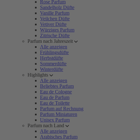
Rose Parfum
Sandelholz Düfte
Vanille Parfum
Veilchen Düfte
Vetiver Düfte
Würziges Parfum
Zitrische Düfte
Parfum nach Jahreszeit
Alle anzeigen
Frühlingsdüfte
Herbstdüfte
Sommerdüfte
Winterdüfte
Highlights
Alle anzeigen
Beliebtes Parfum
Eau de Cologne
Eau de Parfum
Eau de Toilette
Parfum auf Rechnung
Parfum Miniaturen
Unisex Parfum
Parfum nach Land
Alle anzeigen
Arabisches Parfum