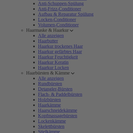
Anti-Schuppen-Spülung
Anti-Frizz-Conditioner
Aufbau & Reparatur Spülung
Locken-Conditioner
Volumen-Conditioner
Haarmaske & Haarkur
Alle anzeigen
Haarbutter
Haarkur trockenes Haar
Haarkur gefärbtes Haar
Haarkur Feuchtigkeit
Haarkur Keratin
Haarkur Locken
Haarbürsten & Kämme
Alle anzeigen
Rundbürsten
Detangler-Bürsten
Flach- & Paddelbürsten
Holzbürsten
Haarkämme
Haarschneidekämme
Kopfmassagebürsten
Lockenkämme
Skelettbürsten
Stielkämme