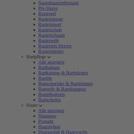
Nasenhaarentfernung
Pre-Shave
Rasiergel
Rasiermesser
Rasierpinsel
Rasierschale
Rasierschaum
Rasierseife
Rasiersets Herren
Rasierständer
Bartpflege
Alle anzeigen
Bartbalsam
Bartkämme & Bartbürsten
Bartöle
Bartschneider & Barttrimmer
Bartseife & Bartshampoo
Bartpflegesets
Bartscheren
Haare
Alle anzeigen
Shampoo
Pomade
Haarstyling
Haarausfall & Haarwuchs