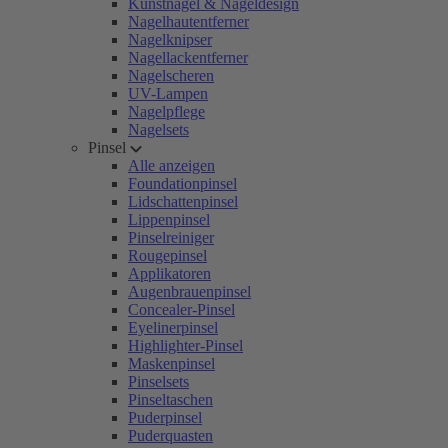
Kunstnägel & Nageldesign
Nagelhautentferner
Nagelknipser
Nagellackentferner
Nagelscheren
UV-Lampen
Nagelpflege
Nagelsets
Pinsel
Alle anzeigen
Foundationpinsel
Lidschattenpinsel
Lippenpinsel
Pinselreiniger
Rougepinsel
Applikatoren
Augenbrauenpinsel
Concealer-Pinsel
Eyelinerpinsel
Highlighter-Pinsel
Maskenpinsel
Pinselsets
Pinseltaschen
Puderpinsel
Puderquasten