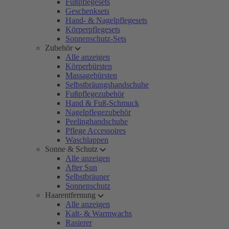
Fußpflegesets
Geschenksets
Hand- & Nagelpflegesets
Körperpflegesets
Sonnenschutz-Sets
Zubehör
Alle anzeigen
Körperbürsten
Massagebürsten
Selbstbräungshandschuhe
Fußpflegezubehör
Hand & Fuß-Schmuck
Nagelpflegezubehör
Peelinghandschuhe
Pflege Accessoires
Waschlappen
Sonne & Schutz
Alle anzeigen
After Sun
Selbstbräuner
Sonnenschutz
Haarentfernung
Alle anzeigen
Kalt- & Warmwachs
Rasierer