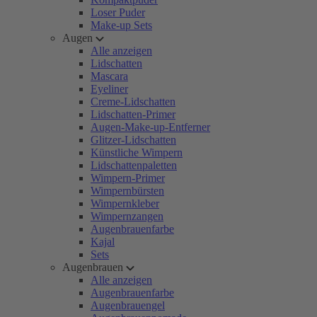
Loser Puder
Make-up Sets
Augen
Alle anzeigen
Lidschatten
Mascara
Eyeliner
Creme-Lidschatten
Lidschatten-Primer
Augen-Make-up-Entferner
Glitzer-Lidschatten
Künstliche Wimpern
Lidschattenpaletten
Wimpern-Primer
Wimpernbürsten
Wimpernkleber
Wimpernzangen
Augenbrauenfarbe
Kajal
Sets
Augenbrauen
Alle anzeigen
Augenbrauenfarbe
Augenbrauengel