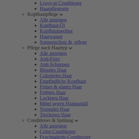
Leave-in Conditioner
Haarpflegesets
Kopfhautpflege
Alle anzeigen
Kopfhaut-Öl
Kopfhautpeeling
Haarwasser
Sonnenschutz & -pflege
Pflege nach Haartyp
Alle anzeigen
Anti-Frizz
Anti-Schuppen
Blondes Haar
Coloriertes Haar
Empfindliche Kopfhaut
Feines & glattes Haar
Fettiges Haar
Lockiges Haar
Mittel gegen Haarausfall
Normales Haar
Trockenes Haar
Conditioner & Spülung
Alle anzeigen
Color-Conditioner
Feuchtigkeits-Conditioner