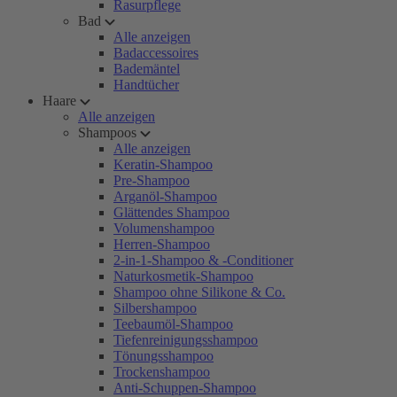
Rasurpflege
Bad
Alle anzeigen
Badaccessoires
Bademäntel
Handtücher
Haare
Alle anzeigen
Shampoos
Alle anzeigen
Keratin-Shampoo
Pre-Shampoo
Arganöl-Shampoo
Glättendes Shampoo
Volumenshampoo
Herren-Shampoo
2-in-1-Shampoo & -Conditioner
Naturkosmetik-Shampoo
Shampoo ohne Silikone & Co.
Silbershampoo
Teebaumöl-Shampoo
Tiefenreinigungsshampoo
Tönungsshampoo
Trockenshampoo
Anti-Schuppen-Shampoo