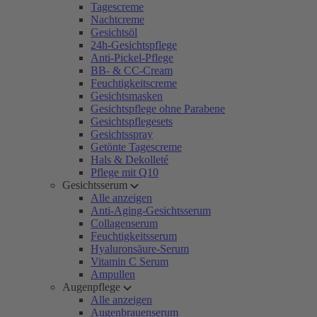
Tagescreme
Nachtcreme
Gesichtsöl
24h-Gesichtspflege
Anti-Pickel-Pflege
BB- & CC-Cream
Feuchtigkeitscreme
Gesichtsmasken
Gesichtspflege ohne Parabene
Gesichtspflegesets
Gesichtsspray
Getönte Tagescreme
Hals & Dekolleté
Pflege mit Q10
Gesichtsserum
Alle anzeigen
Anti-Aging-Gesichtsserum
Collagenserum
Feuchtigkeitsserum
Hyaluronsäure-Serum
Vitamin C Serum
Ampullen
Augenpflege
Alle anzeigen
Augenbrauenserum