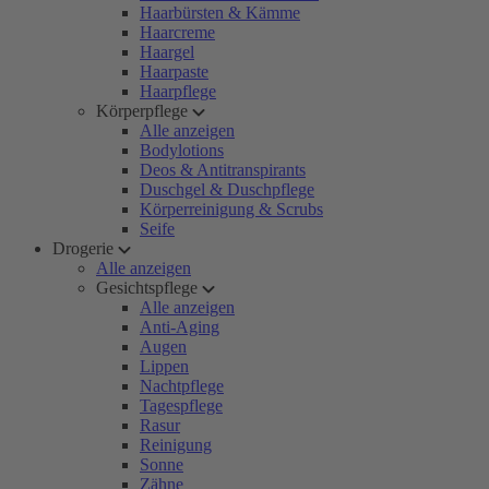
Haarbürsten & Kämme
Haarcreme
Haargel
Haarpaste
Haarpflege
Körperpflege
Alle anzeigen
Bodylotions
Deos & Antitranspirants
Duschgel & Duschpflege
Körperreinigung & Scrubs
Seife
Drogerie
Alle anzeigen
Gesichtspflege
Alle anzeigen
Anti-Aging
Augen
Lippen
Nachtpflege
Tagespflege
Rasur
Reinigung
Sonne
Zähne