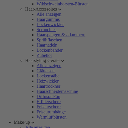
Wildschweinborsten-Bürsten
Haar-Accessoires
Alle anzeigen
Haargummis
Lockenwickler
Scrunchies
Haarspangen & -klammern
Sprühflaschen
Haarnadeln
Lockenbänder
Zubehör
Haarstyling-Geräte
Alle anzeigen
Glätteisen
Lockenstäbe
Heizwickler
Haartrockner
Haarschneidemaschine
Diffusor-Fön
Effilierschere
Friseurschere
Friseurumhänge
Warmluftbürsten
Make-up
Alle anzeigen