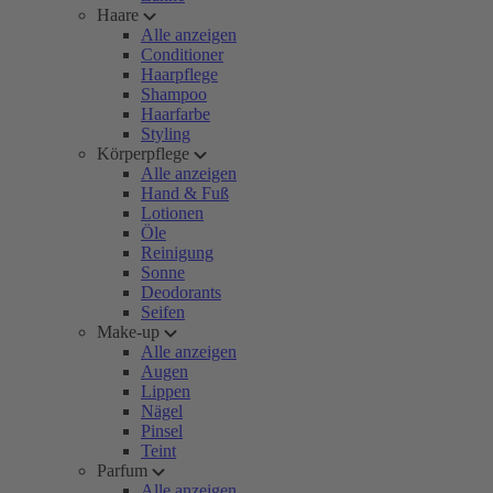
Haare
Alle anzeigen
Conditioner
Haarpflege
Shampoo
Haarfarbe
Styling
Körperpflege
Alle anzeigen
Hand & Fuß
Lotionen
Öle
Reinigung
Sonne
Deodorants
Seifen
Make-up
Alle anzeigen
Augen
Lippen
Nägel
Pinsel
Teint
Parfum
Alle anzeigen