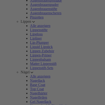
Augenbrauenpomade
Augenbrauenpuder
Augenbrauenstifte
Augenbrauenscheren
Pinzetten
Lippen
Alle anzeigen
Lippenstifte
Lipgloss
Lipliner
Lip-Plumper
Liquid Lipstick
Lippen Zubehör
Lippen-Primer
Lippenbalsam
Matter Lippenstift
Lippenstift-Sets
Nägel
Alle anzeigen
Nagellack
Base Coat
Top Coat
Nagelhärter
Nagelfeilen
Gel Nagellack