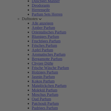
Duschgel Männer
Deodorants
Herrenseife
Parfum Sets Herren
Duftnoten
Alle anzeigen
Amber Parfum
Orientalisches Parfum
Blumiges Parfum
Fruchtiges Parfum
Frisches Parfum
Apfel Parfum
Aromatisches Parfum
Bergamotte Parfum
Chypre Düfte
Frische Wäsche Parfum
Holziges Parfum
Jasmin Parfum
Kokos Parfum
Maiglöckchen Parfum
Molekül Parfum
Moschus Parfum
Oud Parfum
Patchouli Parfum
Pudriges Parfum