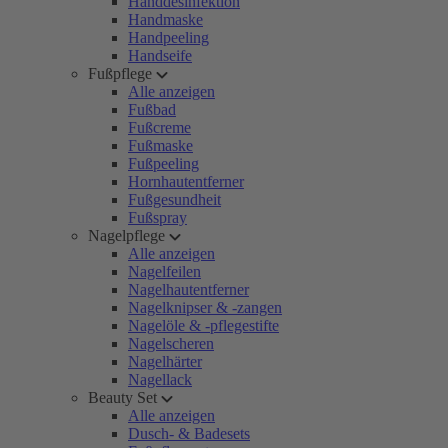
Handdesinfektion
Handmaske
Handpeeling
Handseife
Fußpflege
Alle anzeigen
Fußbad
Fußcreme
Fußmaske
Fußpeeling
Hornhautentferner
Fußgesundheit
Fußspray
Nagelpflege
Alle anzeigen
Nagelfeilen
Nagelhautentferner
Nagelknipser & -zangen
Nagelöle & -pflegestifte
Nagelscheren
Nagelhärter
Nagellack
Beauty Set
Alle anzeigen
Dusch- & Badesets