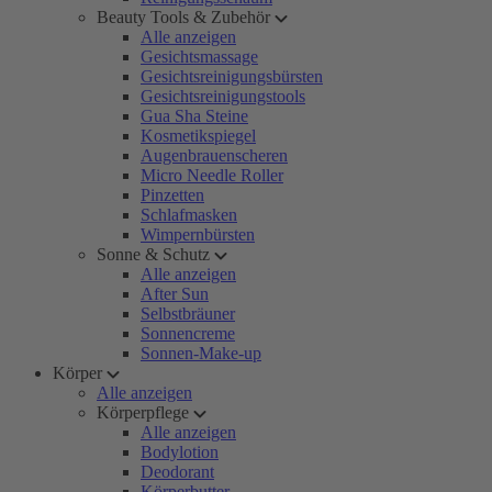
Beauty Tools & Zubehör
Alle anzeigen
Gesichtsmassage
Gesichtsreinigungsbürsten
Gesichtsreinigungstools
Gua Sha Steine
Kosmetikspiegel
Augenbrauenscheren
Micro Needle Roller
Pinzetten
Schlafmasken
Wimpernbürsten
Sonne & Schutz
Alle anzeigen
After Sun
Selbstbräuner
Sonnencreme
Sonnen-Make-up
Körper
Alle anzeigen
Körperpflege
Alle anzeigen
Bodylotion
Deodorant
Körperbutter