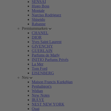
SENSAI
Hugo Boss
Montale
Narciso Rodriguez
Shiseido
Rabanne
Premiummarken
CHANEL
DIOR
Yves Saint Laurent
GIVENCHY
GUERLAIN
Parfums de Marly
INITIO Parfums Privés
La Mer
Tom Ford
EISENBERG
Neu
Maison Francis Kurkdjian
Penhaligon's
Widian
New Notes
IRÄYE
NEST NEW YORK
Ouai