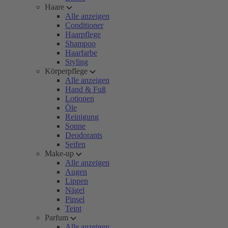
Haare
Alle anzeigen
Conditioner
Haarpflege
Shampoo
Haarfarbe
Styling
Körperpflege
Alle anzeigen
Hand & Fuß
Lotionen
Öle
Reinigung
Sonne
Deodorants
Seifen
Make-up
Alle anzeigen
Augen
Lippen
Nägel
Pinsel
Teint
Parfum
Alle anzeigen