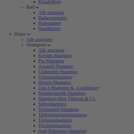
Rasurpflege
Bad
Alle anzeigen
Badaccessoires
Bademäntel
Handtücher
Haare
Alle anzeigen
Shampoos
Alle anzeigen
Keratin-Shampoo
Pre-Shampoo
Arganöl-Shampoo
Glättendes Shampoo
Volumenshampoo
Herren-Shampoo
2-in-1-Shampoo & -Conditioner
Naturkosmetik-Shampoo
Shampoo ohne Silikone & Co.
Silbershampoo
Teebaumöl-Shampoo
Tiefenreinigungsshampoo
Tönungsshampoo
Trockenshampoo
Anti-Schuppen-Shampoo