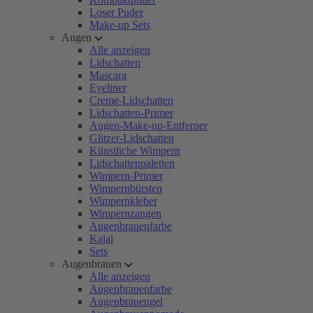
Loser Puder
Make-up Sets
Augen
Alle anzeigen
Lidschatten
Mascara
Eyeliner
Creme-Lidschatten
Lidschatten-Primer
Augen-Make-up-Entferner
Glitzer-Lidschatten
Künstliche Wimpern
Lidschattenpaletten
Wimpern-Primer
Wimpernbürsten
Wimpernkleber
Wimpernzangen
Augenbrauenfarbe
Kajal
Sets
Augenbrauen
Alle anzeigen
Augenbrauenfarbe
Augenbrauengel