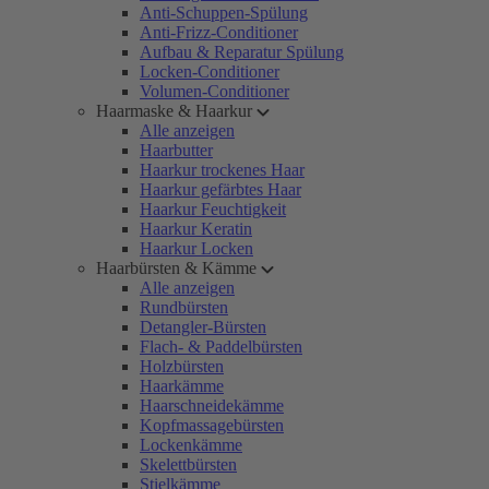
Anti-Schuppen-Spülung
Anti-Frizz-Conditioner
Aufbau & Reparatur Spülung
Locken-Conditioner
Volumen-Conditioner
Haarmaske & Haarkur
Alle anzeigen
Haarbutter
Haarkur trockenes Haar
Haarkur gefärbtes Haar
Haarkur Feuchtigkeit
Haarkur Keratin
Haarkur Locken
Haarbürsten & Kämme
Alle anzeigen
Rundbürsten
Detangler-Bürsten
Flach- & Paddelbürsten
Holzbürsten
Haarkämme
Haarschneidekämme
Kopfmassagebürsten
Lockenkämme
Skelettbürsten
Stielkämme