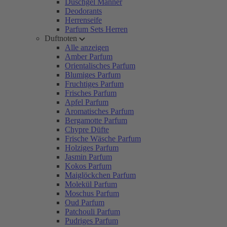
Duschgel Männer
Deodorants
Herrenseife
Parfum Sets Herren
Duftnoten
Alle anzeigen
Amber Parfum
Orientalisches Parfum
Blumiges Parfum
Fruchtiges Parfum
Frisches Parfum
Apfel Parfum
Aromatisches Parfum
Bergamotte Parfum
Chypre Düfte
Frische Wäsche Parfum
Holziges Parfum
Jasmin Parfum
Kokos Parfum
Maiglöckchen Parfum
Molekül Parfum
Moschus Parfum
Oud Parfum
Patchouli Parfum
Pudriges Parfum