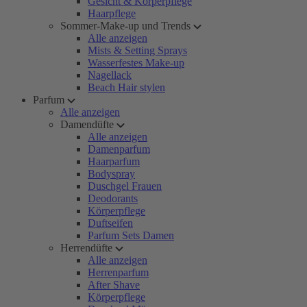
Gesicht & Körperpflege
Haarpflege
Sommer-Make-up und Trends
Alle anzeigen
Mists & Setting Sprays
Wasserfestes Make-up
Nagellack
Beach Hair stylen
Parfum
Alle anzeigen
Damendüfte
Alle anzeigen
Damenparfum
Haarparfum
Bodyspray
Duschgel Frauen
Deodorants
Körperpflege
Duftseifen
Parfum Sets Damen
Herrendüfte
Alle anzeigen
Herrenparfum
After Shave
Körperpflege