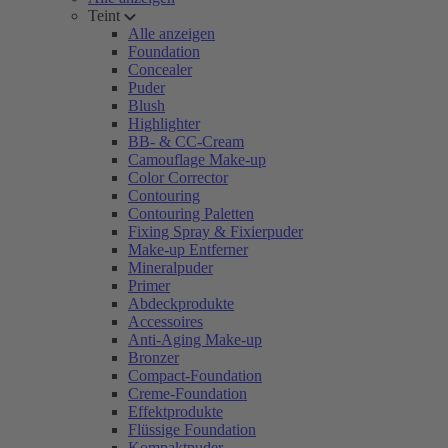
Teint
Alle anzeigen
Foundation
Concealer
Puder
Blush
Highlighter
BB- & CC-Cream
Camouflage Make-up
Color Corrector
Contouring
Contouring Paletten
Fixing Spray & Fixierpuder
Make-up Entferner
Mineralpuder
Primer
Abdeckprodukte
Accessoires
Anti-Aging Make-up
Bronzer
Compact-Foundation
Creme-Foundation
Effektprodukte
Flüssige Foundation
Kompaktpuder