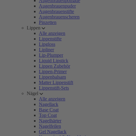
Augenbrauenpomade
Augenbrauenpuder
Augenbrauenstifte
Augenbrauenscheren
Pinzetten
Lippen
Alle anzeigen
Lippenstifte
Lipgloss
Lipliner
Lip-Plumper
Liquid Lipstick
Lippen Zubehör
Lippen-Primer
Lippenbalsam
Matter Lippenstift
Lippenstift-Sets
Nägel
Alle anzeigen
Nagellack
Base Coat
Top Coat
Nagelhärter
Nagelfeilen
Gel Nagellack