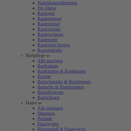
Nasenhaarentfernung
Pre-Shave
Rasiergel
Rasiermesser
Rasierpinsel
Rasierschale
Rasierschaum
Rasierseife
Rasiersets Herren
Rasierständer
Bartpflege
Alle anzeigen
Bartbalsam
Bartkämme & Bartbürsten
Bartöle
Bartschneider & Barttrimmer
Bartseife & Bartshampoo
Bartpflegesets
Bartscheren
Haare
Alle anzeigen
Shampoo
Pomade
Haarstyling
Haarausfall & Haarwuchs