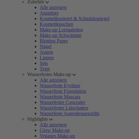
Zubehör
Alle anzeigen
Anspitzer
Kosmetikspiegel & Schminkspiegel
Kosmetiktaschen
Make-up Leerpaletten
Make-up Schwämme
Blotting Paper
Nägel
Augen
Lippen
Sets
Teint
Wasserfestes Make-up
Alle anzeigen
Wasserfeste Eyeliner
Wasserfeste Foundation
Wasserfeste Mascara
Wasserfester Concealer
Wasserfester Lidschatten
Wasserfeste Augenbrauenstifte
Highlights
Alle anzeigen
Glow Make-up
Veganes Make-up