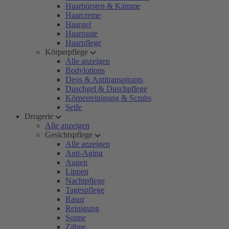
Haarbürsten & Kämme
Haarcreme
Haargel
Haarpaste
Haarpflege
Körperpflege
Alle anzeigen
Bodylotions
Deos & Antitranspirants
Duschgel & Duschpflege
Körperreinigung & Scrubs
Seife
Drogerie
Alle anzeigen
Gesichtspflege
Alle anzeigen
Anti-Aging
Augen
Lippen
Nachtpflege
Tagespflege
Rasur
Reinigung
Sonne
Zähne