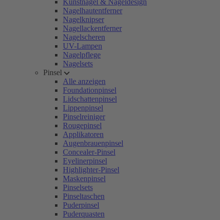
Kunstnägel & Nageldesign
Nagelhautentferner
Nagelknipser
Nagellackentferner
Nagelscheren
UV-Lampen
Nagelpflege
Nagelsets
Pinsel
Alle anzeigen
Foundationpinsel
Lidschattenpinsel
Lippenpinsel
Pinselreiniger
Rougepinsel
Applikatoren
Augenbrauenpinsel
Concealer-Pinsel
Eyelinerpinsel
Highlighter-Pinsel
Maskenpinsel
Pinselsets
Pinseltaschen
Puderpinsel
Puderquasten