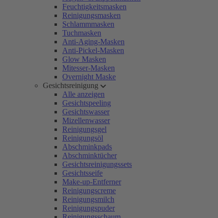
Feuchtigkeitsmasken
Reinigungsmasken
Schlammmasken
Tuchmasken
Anti-Aging-Masken
Anti-Pickel-Masken
Glow Masken
Mitesser-Masken
Overnight Maske
Gesichtsreinigung
Alle anzeigen
Gesichtspeeling
Gesichtswasser
Mizellenwasser
Reinigungsgel
Reinigungsöl
Abschminkpads
Abschminktücher
Gesichtsreinigungssets
Gesichtsseife
Make-up-Entferner
Reinigungscreme
Reinigungsmilch
Reinigungspuder
Reinigungsschaum