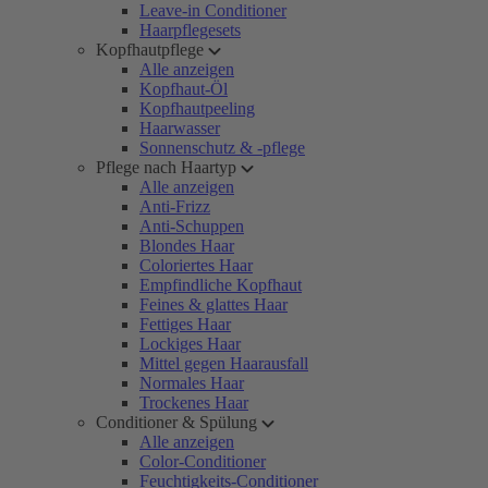
Leave-in Conditioner
Haarpflegesets
Kopfhautpflege
Alle anzeigen
Kopfhaut-Öl
Kopfhautpeeling
Haarwasser
Sonnenschutz & -pflege
Pflege nach Haartyp
Alle anzeigen
Anti-Frizz
Anti-Schuppen
Blondes Haar
Coloriertes Haar
Empfindliche Kopfhaut
Feines & glattes Haar
Fettiges Haar
Lockiges Haar
Mittel gegen Haarausfall
Normales Haar
Trockenes Haar
Conditioner & Spülung
Alle anzeigen
Color-Conditioner
Feuchtigkeits-Conditioner