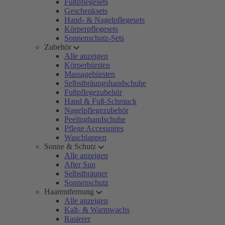
Fußpflegesets
Geschenksets
Hand- & Nagelpflegesets
Körperpflegesets
Sonnenschutz-Sets
Zubehör
Alle anzeigen
Körperbürsten
Massagebürsten
Selbstbräungshandschuhe
Fußpflegezubehör
Hand & Fuß-Schmuck
Nagelpflegezubehör
Peelinghandschuhe
Pflege Accessoires
Waschlappen
Sonne & Schutz
Alle anzeigen
After Sun
Selbstbräuner
Sonnenschutz
Haarentfernung
Alle anzeigen
Kalt- & Warmwachs
Rasierer