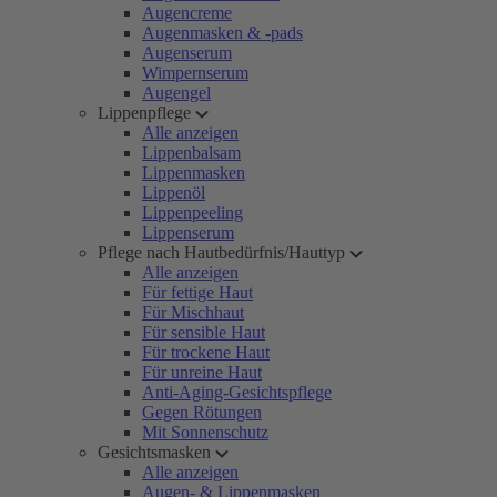
Augencreme
Augenmasken & -pads
Augenserum
Wimpernserum
Augengel
Lippenpflege
Alle anzeigen
Lippenbalsam
Lippenmasken
Lippenöl
Lippenpeeling
Lippenserum
Pflege nach Hautbedürfnis/Hauttyp
Alle anzeigen
Für fettige Haut
Für Mischhaut
Für sensible Haut
Für trockene Haut
Für unreine Haut
Anti-Aging-Gesichtspflege
Gegen Rötungen
Mit Sonnenschutz
Gesichtsmasken
Alle anzeigen
Augen- & Lippenmasken