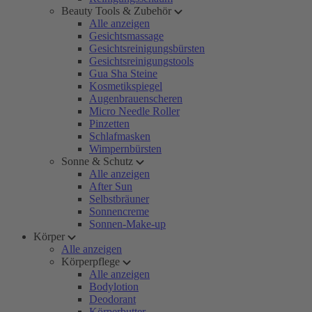
Beauty Tools & Zubehör
Alle anzeigen
Gesichtsmassage
Gesichtsreinigungsbürsten
Gesichtsreinigungstools
Gua Sha Steine
Kosmetikspiegel
Augenbrauenscheren
Micro Needle Roller
Pinzetten
Schlafmasken
Wimpernbürsten
Sonne & Schutz
Alle anzeigen
After Sun
Selbstbräuner
Sonnencreme
Sonnen-Make-up
Körper
Alle anzeigen
Körperpflege
Alle anzeigen
Bodylotion
Deodorant
Körperbutter