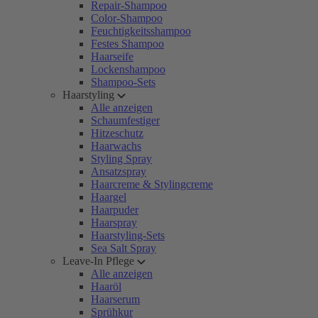
Repair-Shampoo
Color-Shampoo
Feuchtigkeitsshampoo
Festes Shampoo
Haarseife
Lockenshampoo
Shampoo-Sets
Haarstyling
Alle anzeigen
Schaumfestiger
Hitzeschutz
Haarwachs
Styling Spray
Ansatzspray
Haarcreme & Stylingcreme
Haargel
Haarpuder
Haarspray
Haarstyling-Sets
Sea Salt Spray
Leave-In Pflege
Alle anzeigen
Haaröl
Haarserum
Sprühkur