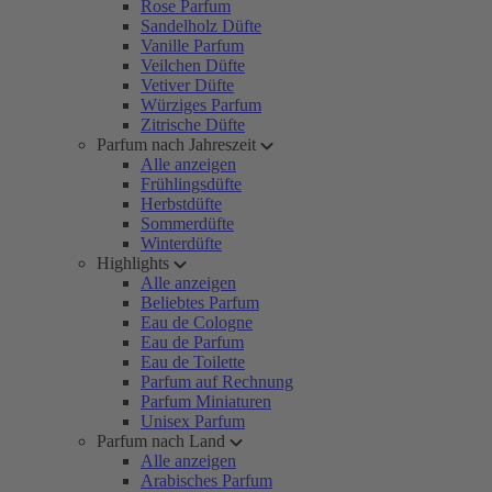
Rose Parfum
Sandelholz Düfte
Vanille Parfum
Veilchen Düfte
Vetiver Düfte
Würziges Parfum
Zitrische Düfte
Parfum nach Jahreszeit
Alle anzeigen
Frühlingsdüfte
Herbstdüfte
Sommerdüfte
Winterdüfte
Highlights
Alle anzeigen
Beliebtes Parfum
Eau de Cologne
Eau de Parfum
Eau de Toilette
Parfum auf Rechnung
Parfum Miniaturen
Unisex Parfum
Parfum nach Land
Alle anzeigen
Arabisches Parfum