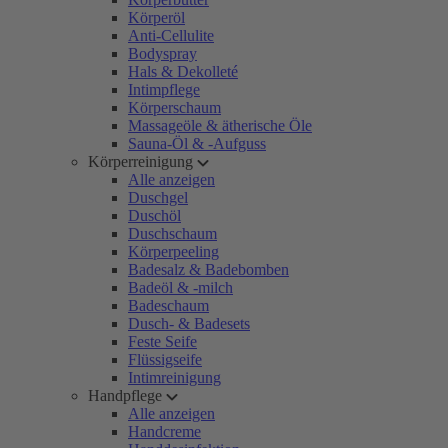
Körperöl
Anti-Cellulite
Bodyspray
Hals & Dekolleté
Intimpflege
Körperschaum
Massageöle & ätherische Öle
Sauna-Öl & -Aufguss
Körperreinigung
Alle anzeigen
Duschgel
Duschöl
Duschschaum
Körperpeeling
Badesalz & Badebomben
Badeöl & -milch
Badeschaum
Dusch- & Badesets
Feste Seife
Flüssigseife
Intimreinigung
Handpflege
Alle anzeigen
Handcreme