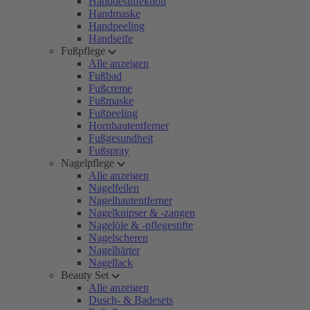
Handdesinfektion
Handmaske
Handpeeling
Handseife
Fußpflege
Alle anzeigen
Fußbad
Fußcreme
Fußmaske
Fußpeeling
Hornhautentferner
Fußgesundheit
Fußspray
Nagelpflege
Alle anzeigen
Nagelfeilen
Nagelhautentferner
Nagelknipser & -zangen
Nagelöle & -pflegestifte
Nagelscheren
Nagelhärter
Nagellack
Beauty Set
Alle anzeigen
Dusch- & Badesets