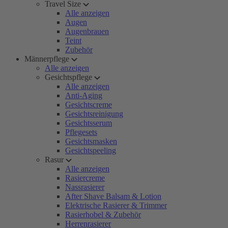
Travel Size
Alle anzeigen
Augen
Augenbrauen
Teint
Zubehör
Männerpflege
Alle anzeigen
Gesichtspflege
Alle anzeigen
Anti-Aging
Gesichtscreme
Gesichtsreinigung
Gesichtsserum
Pflegesets
Gesichtsmasken
Gesichtspeeling
Rasur
Alle anzeigen
Rasiercreme
Nassrasierer
After Shave Balsam & Lotion
Elektrische Rasierer & Trimmer
Rasierhobel & Zubehör
Herrenrasierer