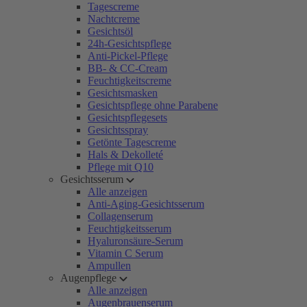
Tagescreme
Nachtcreme
Gesichtsöl
24h-Gesichtspflege
Anti-Pickel-Pflege
BB- & CC-Cream
Feuchtigkeitscreme
Gesichtsmasken
Gesichtspflege ohne Parabene
Gesichtspflegesets
Gesichtsspray
Getönte Tagescreme
Hals & Dekolleté
Pflege mit Q10
Gesichtsserum
Alle anzeigen
Anti-Aging-Gesichtsserum
Collagenserum
Feuchtigkeitsserum
Hyaluronsäure-Serum
Vitamin C Serum
Ampullen
Augenpflege
Alle anzeigen
Augenbrauenserum