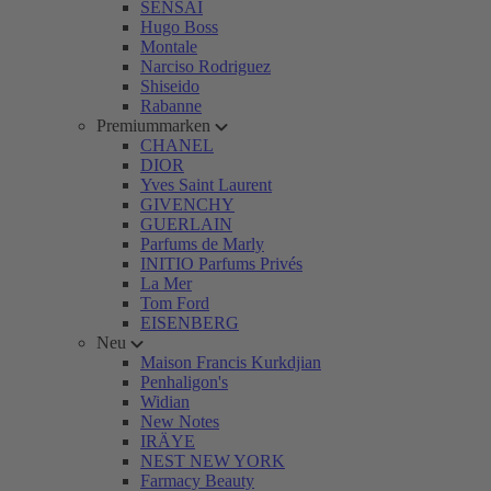
SENSAI
Hugo Boss
Montale
Narciso Rodriguez
Shiseido
Rabanne
Premiummarken
CHANEL
DIOR
Yves Saint Laurent
GIVENCHY
GUERLAIN
Parfums de Marly
INITIO Parfums Privés
La Mer
Tom Ford
EISENBERG
Neu
Maison Francis Kurkdjian
Penhaligon's
Widian
New Notes
IRÄYE
NEST NEW YORK
Farmacy Beauty