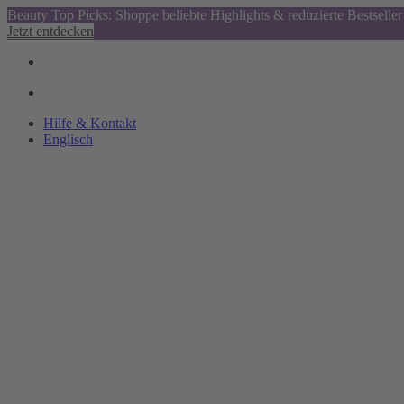
Beauty Top Picks: Shoppe beliebte Highlights & reduzierte Bestseller
Jetzt entdecken
Hilfe & Kontakt
Englisch