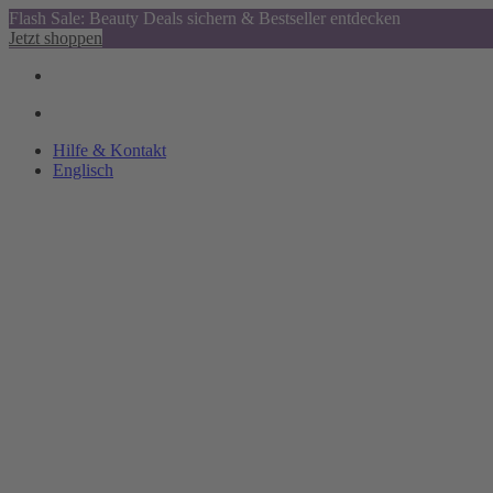
Flash Sale: Beauty Deals sichern & Bestseller entdecken
Jetzt shoppen
Hilfe & Kontakt
Englisch