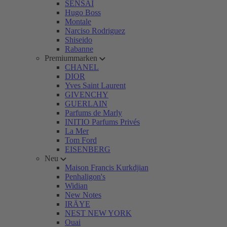
SENSAI
Hugo Boss
Montale
Narciso Rodriguez
Shiseido
Rabanne
Premiummarken
CHANEL
DIOR
Yves Saint Laurent
GIVENCHY
GUERLAIN
Parfums de Marly
INITIO Parfums Privés
La Mer
Tom Ford
EISENBERG
Neu
Maison Francis Kurkdjian
Penhaligon's
Widian
New Notes
IRÄYE
NEST NEW YORK
Ouai