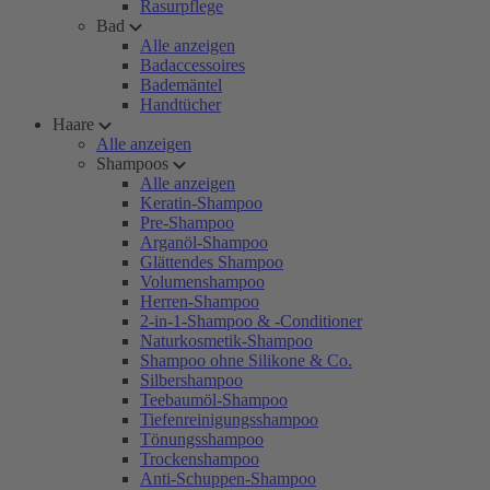
Rasurpflege
Bad
Alle anzeigen
Badaccessoires
Bademäntel
Handtücher
Haare
Alle anzeigen
Shampoos
Alle anzeigen
Keratin-Shampoo
Pre-Shampoo
Arganöl-Shampoo
Glättendes Shampoo
Volumenshampoo
Herren-Shampoo
2-in-1-Shampoo & -Conditioner
Naturkosmetik-Shampoo
Shampoo ohne Silikone & Co.
Silbershampoo
Teebaumöl-Shampoo
Tiefenreinigungsshampoo
Tönungsshampoo
Trockenshampoo
Anti-Schuppen-Shampoo