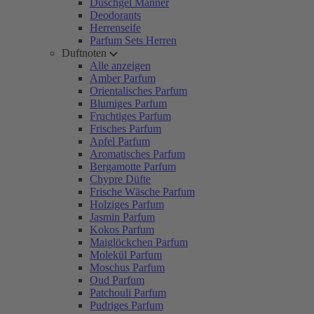
Duschgel Männer
Deodorants
Herrenseife
Parfum Sets Herren
Duftnoten
Alle anzeigen
Amber Parfum
Orientalisches Parfum
Blumiges Parfum
Fruchtiges Parfum
Frisches Parfum
Apfel Parfum
Aromatisches Parfum
Bergamotte Parfum
Chypre Düfte
Frische Wäsche Parfum
Holziges Parfum
Jasmin Parfum
Kokos Parfum
Maiglöckchen Parfum
Molekül Parfum
Moschus Parfum
Oud Parfum
Patchouli Parfum
Pudriges Parfum