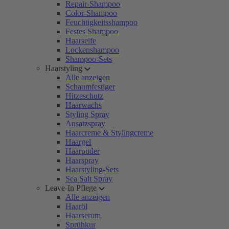
Repair-Shampoo
Color-Shampoo
Feuchtigkeitsshampoo
Festes Shampoo
Haarseife
Lockenshampoo
Shampoo-Sets
Haarstyling
Alle anzeigen
Schaumfestiger
Hitzeschutz
Haarwachs
Styling Spray
Ansatzspray
Haarcreme & Stylingcreme
Haargel
Haarpuder
Haarspray
Haarstyling-Sets
Sea Salt Spray
Leave-In Pflege
Alle anzeigen
Haaröl
Haarserum
Sprühkur