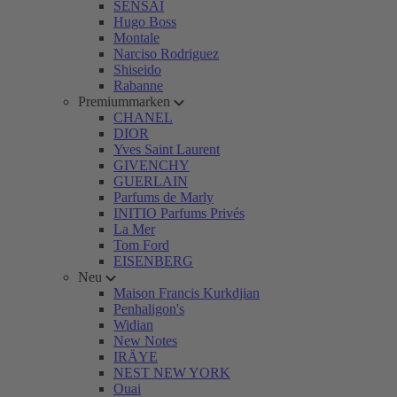
SENSAI
Hugo Boss
Montale
Narciso Rodriguez
Shiseido
Rabanne
Premiummarken
CHANEL
DIOR
Yves Saint Laurent
GIVENCHY
GUERLAIN
Parfums de Marly
INITIO Parfums Privés
La Mer
Tom Ford
EISENBERG
Neu
Maison Francis Kurkdjian
Penhaligon's
Widian
New Notes
IRÄYE
NEST NEW YORK
Ouai