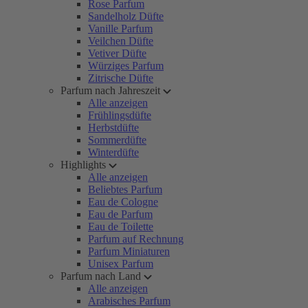
Rose Parfum
Sandelholz Düfte
Vanille Parfum
Veilchen Düfte
Vetiver Düfte
Würziges Parfum
Zitrische Düfte
Parfum nach Jahreszeit
Alle anzeigen
Frühlingsdüfte
Herbstdüfte
Sommerdüfte
Winterdüfte
Highlights
Alle anzeigen
Beliebtes Parfum
Eau de Cologne
Eau de Parfum
Eau de Toilette
Parfum auf Rechnung
Parfum Miniaturen
Unisex Parfum
Parfum nach Land
Alle anzeigen
Arabisches Parfum