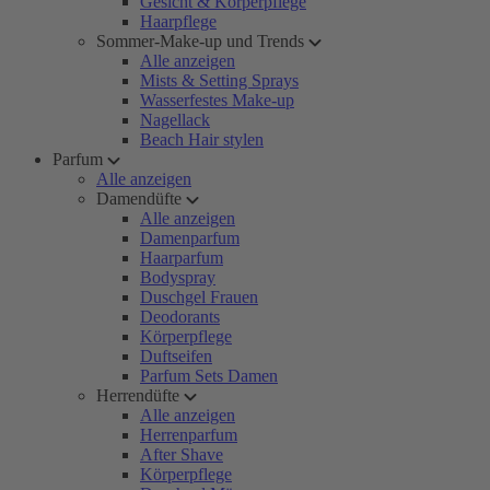
Gesicht & Körperpflege
Haarpflege
Sommer-Make-up und Trends
Alle anzeigen
Mists & Setting Sprays
Wasserfestes Make-up
Nagellack
Beach Hair stylen
Parfum
Alle anzeigen
Damendüfte
Alle anzeigen
Damenparfum
Haarparfum
Bodyspray
Duschgel Frauen
Deodorants
Körperpflege
Duftseifen
Parfum Sets Damen
Herrendüfte
Alle anzeigen
Herrenparfum
After Shave
Körperpflege