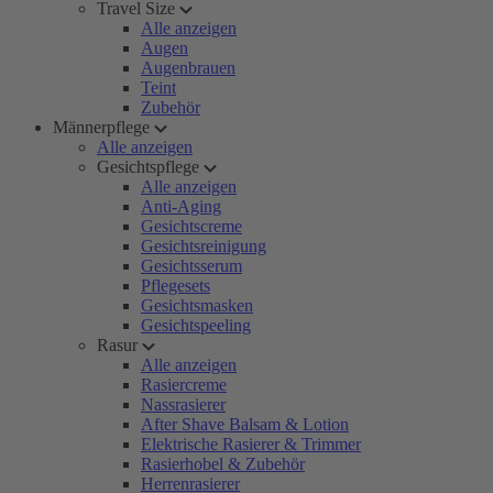
Travel Size
Alle anzeigen
Augen
Augenbrauen
Teint
Zubehör
Männerpflege
Alle anzeigen
Gesichtspflege
Alle anzeigen
Anti-Aging
Gesichtscreme
Gesichtsreinigung
Gesichtsserum
Pflegesets
Gesichtsmasken
Gesichtspeeling
Rasur
Alle anzeigen
Rasiercreme
Nassrasierer
After Shave Balsam & Lotion
Elektrische Rasierer & Trimmer
Rasierhobel & Zubehör
Herrenrasierer