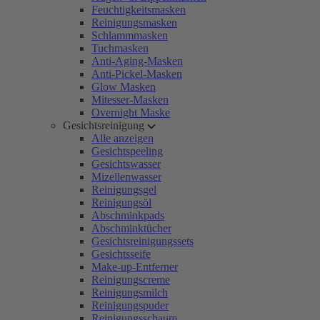
Feuchtigkeitsmasken
Reinigungsmasken
Schlammmasken
Tuchmasken
Anti-Aging-Masken
Anti-Pickel-Masken
Glow Masken
Mitesser-Masken
Overnight Maske
Gesichtsreinigung
Alle anzeigen
Gesichtspeeling
Gesichtswasser
Mizellenwasser
Reinigungsgel
Reinigungsöl
Abschminkpads
Abschminktücher
Gesichtsreinigungssets
Gesichtsseife
Make-up-Entferner
Reinigungscreme
Reinigungsmilch
Reinigungspuder
Reinigungsschaum