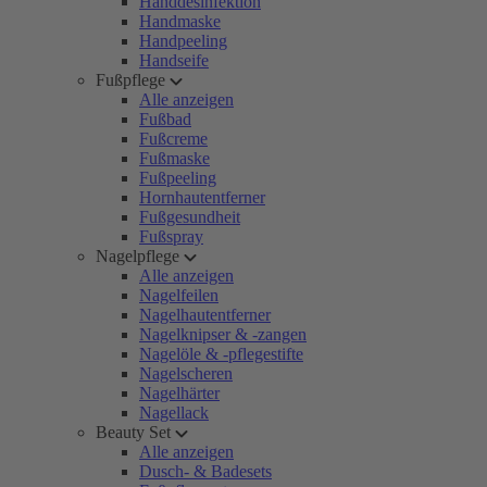
Handdesinfektion
Handmaske
Handpeeling
Handseife
Fußpflege
Alle anzeigen
Fußbad
Fußcreme
Fußmaske
Fußpeeling
Hornhautentferner
Fußgesundheit
Fußspray
Nagelpflege
Alle anzeigen
Nagelfeilen
Nagelhautentferner
Nagelknipser & -zangen
Nagelöle & -pflegestifte
Nagelscheren
Nagelhärter
Nagellack
Beauty Set
Alle anzeigen
Dusch- & Badesets