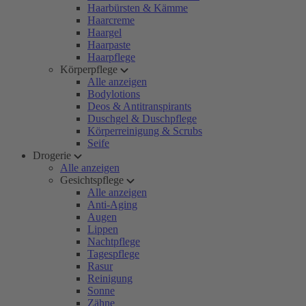
Haarbürsten & Kämme
Haarcreme
Haargel
Haarpaste
Haarpflege
Körperpflege
Alle anzeigen
Bodylotions
Deos & Antitranspirants
Duschgel & Duschpflege
Körperreinigung & Scrubs
Seife
Drogerie
Alle anzeigen
Gesichtspflege
Alle anzeigen
Anti-Aging
Augen
Lippen
Nachtpflege
Tagespflege
Rasur
Reinigung
Sonne
Zähne