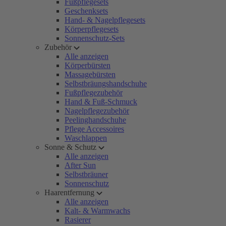
Fußpflegesets
Geschenksets
Hand- & Nagelpflegesets
Körperpflegesets
Sonnenschutz-Sets
Zubehör
Alle anzeigen
Körperbürsten
Massagebürsten
Selbstbräungshandschuhe
Fußpflegezubehör
Hand & Fuß-Schmuck
Nagelpflegezubehör
Peelinghandschuhe
Pflege Accessoires
Waschlappen
Sonne & Schutz
Alle anzeigen
After Sun
Selbstbräuner
Sonnenschutz
Haarentfernung
Alle anzeigen
Kalt- & Warmwachs
Rasierer