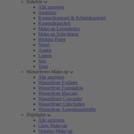
Zubehör
Alle anzeigen
Anspitzer
Kosmetikspiegel & Schminkspiegel
Kosmetiktaschen
Make-up Leerpaletten
Make-up Schwämme
Blotting Paper
Nägel
Augen
Lippen
Sets
Teint
Wasserfestes Make-up
Alle anzeigen
Wasserfeste Eyeliner
Wasserfeste Foundation
Wasserfeste Mascara
Wasserfester Concealer
Wasserfester Lidschatten
Wasserfeste Augenbrauenstifte
Highlights
Alle anzeigen
Glow Make-up
Veganes Make-up