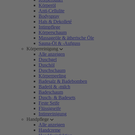
Körperöl
Anti-Cellulite
Bodyspray
Hals & Dekolleté
Intimpflege
Körperschaum
Massageöle & ätherische Öle
Sauna-Öl & -Aufguss
Körperreinigung
Alle anzeigen
Duschgel
Duschöl
Duschschaum
Körperpeeling
Badesalz & Badebomben
Badeöl & -milch
Badeschaum
Dusch- & Badesets
Feste Seife
Flüssigseife
Intimreinigung
Handpflege
Alle anzeigen
Handcreme