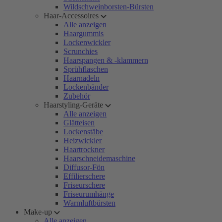
Wildschweinborsten-Bürsten
Haar-Accessoires
Alle anzeigen
Haargummis
Lockenwickler
Scrunchies
Haarspangen & -klammern
Sprühflaschen
Haarnadeln
Lockenbänder
Zubehör
Haarstyling-Geräte
Alle anzeigen
Glätteisen
Lockenstäbe
Heizwickler
Haartrockner
Haarschneidemaschine
Diffusor-Fön
Effilierschere
Friseurschere
Friseurumhänge
Warmluftbürsten
Make-up
Alle anzeigen