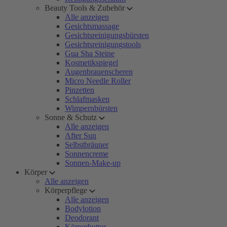
Beauty Tools & Zubehör
Alle anzeigen
Gesichtsmassage
Gesichtsreinigungsbürsten
Gesichtsreinigungstools
Gua Sha Steine
Kosmetikspiegel
Augenbrauenscheren
Micro Needle Roller
Pinzetten
Schlafmasken
Wimpernbürsten
Sonne & Schutz
Alle anzeigen
After Sun
Selbstbräuner
Sonnencreme
Sonnen-Make-up
Körper
Alle anzeigen
Körperpflege
Alle anzeigen
Bodylotion
Deodorant
Körperbutter