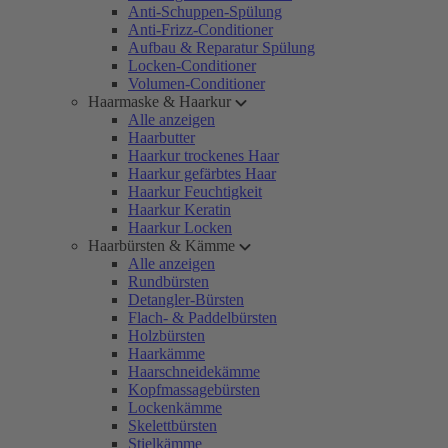
Anti-Schuppen-Spülung
Anti-Frizz-Conditioner
Aufbau & Reparatur Spülung
Locken-Conditioner
Volumen-Conditioner
Haarmaske & Haarkur
Alle anzeigen
Haarbutter
Haarkur trockenes Haar
Haarkur gefärbtes Haar
Haarkur Feuchtigkeit
Haarkur Keratin
Haarkur Locken
Haarbürsten & Kämme
Alle anzeigen
Rundbürsten
Detangler-Bürsten
Flach- & Paddelbürsten
Holzbürsten
Haarkämme
Haarschneidekämme
Kopfmassagebürsten
Lockenkämme
Skelettbürsten
Stielkämme