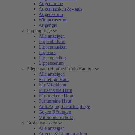
Augencreme
Augenmasken & -pads
Augenserum
Wimpernserum
Augengel
Lippenpflege
Alle anzeigen
Lippenbalsam
Lippenmasken
Lippenöl
Lippenpeeling
Lippenserum
Pflege nach Hautbedürfnis/Hauttyp
Alle anzeigen
Für fettige Haut
Für Mischhaut
Für sensible Haut
Für trockene Haut
Für unreine Haut
Anti-Aging-Gesichtspflege
Gegen Rötungen
Mit Sonnenschutz
Gesichtsmasken
Alle anzeigen
Augen- & Lippenmasken