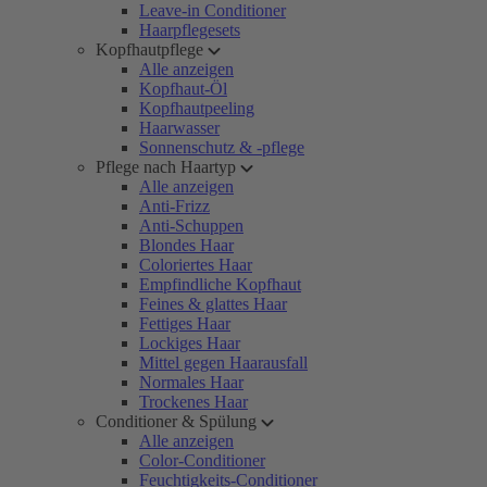
Leave-in Conditioner
Haarpflegesets
Kopfhautpflege
Alle anzeigen
Kopfhaut-Öl
Kopfhautpeeling
Haarwasser
Sonnenschutz & -pflege
Pflege nach Haartyp
Alle anzeigen
Anti-Frizz
Anti-Schuppen
Blondes Haar
Coloriertes Haar
Empfindliche Kopfhaut
Feines & glattes Haar
Fettiges Haar
Lockiges Haar
Mittel gegen Haarausfall
Normales Haar
Trockenes Haar
Conditioner & Spülung
Alle anzeigen
Color-Conditioner
Feuchtigkeits-Conditioner