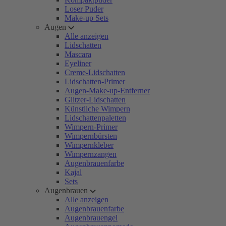
Loser Puder
Make-up Sets
Augen
Alle anzeigen
Lidschatten
Mascara
Eyeliner
Creme-Lidschatten
Lidschatten-Primer
Augen-Make-up-Entferner
Glitzer-Lidschatten
Künstliche Wimpern
Lidschattenpaletten
Wimpern-Primer
Wimpernbürsten
Wimpernkleber
Wimpernzangen
Augenbrauenfarbe
Kajal
Sets
Augenbrauen
Alle anzeigen
Augenbrauenfarbe
Augenbrauengel