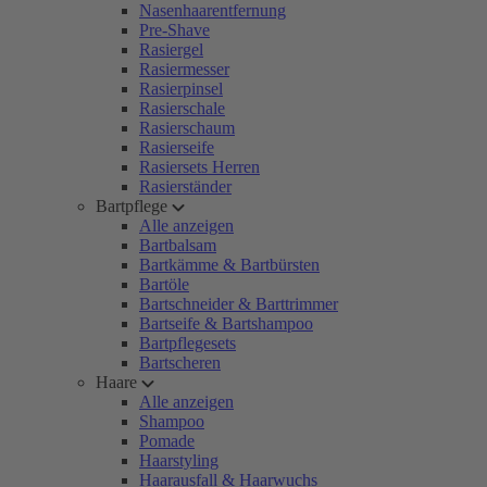
Nasenhaarentfernung
Pre-Shave
Rasiergel
Rasiermesser
Rasierpinsel
Rasierschale
Rasierschaum
Rasierseife
Rasiersets Herren
Rasierständer
Bartpflege
Alle anzeigen
Bartbalsam
Bartkämme & Bartbürsten
Bartöle
Bartschneider & Barttrimmer
Bartseife & Bartshampoo
Bartpflegesets
Bartscheren
Haare
Alle anzeigen
Shampoo
Pomade
Haarstyling
Haarausfall & Haarwuchs