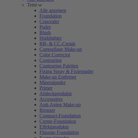
Teint
Alle anzeigen
Foundation
Concealer
Puder
Blush
Highlighter
BB- & CC-Cream
Camouflage Make-up
Color Corrector
Contouring
Contouring Paletten
Fixing Spray & Fixierpuder
Make-up Entferner
Mineralpuder
Primer
Abdeckprodukte
Accessoires
Anti-Aging Make-up
Bronzer
Compact-Foundation
Creme-Foundation
Effektprodukte
Flüssige Foundation
Kompaktpuder