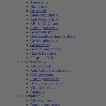
Tagescreme
Nachtcreme
Gesichtsöl
24h-Gesichtspflege
Anti-Pickel-Pflege
BB- & CC-Cream
Feuchtigkeitscreme
Gesichtsmasken
Gesichtspflege ohne Parabene
Gesichtspflegesets
Gesichtsspray
Getönte Tagescreme
Hals & Dekolleté
Pflege mit Q10
Gesichtsserum
Alle anzeigen
Anti-Aging-Gesichtsserum
Collagenserum
Feuchtigkeitsserum
Hyaluronsäure-Serum
Vitamin C Serum
Ampullen
Augenpflege
Alle anzeigen
Augenbrauenserum