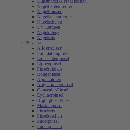
Kunstnägel & Nageldesign
Nagelhautentferner
Nagelknipser
Nagellackentferner
Nagelscheren
UV-Lampen
Nagelpflege
Nagelsets
Pinsel
Alle anzeigen
Foundationpinsel
Lidschattenpinsel
Lippenpinsel
Pinselreiniger
Rougepinsel
Applikatoren
Augenbrauenpinsel
Concealer-Pinsel
Eyelinerpinsel
Highlighter-Pinsel
Maskenpinsel
Pinselsets
Pinseltaschen
Puderpinsel
Puderquasten