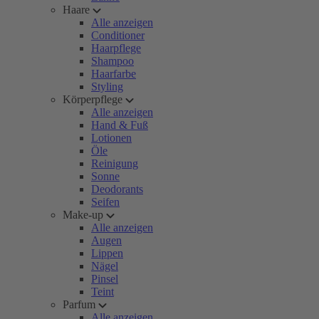
Haare
Alle anzeigen
Conditioner
Haarpflege
Shampoo
Haarfarbe
Styling
Körperpflege
Alle anzeigen
Hand & Fuß
Lotionen
Öle
Reinigung
Sonne
Deodorants
Seifen
Make-up
Alle anzeigen
Augen
Lippen
Nägel
Pinsel
Teint
Parfum
Alle anzeigen