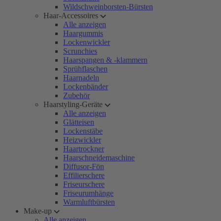
Wildschweinborsten-Bürsten
Haar-Accessoires
Alle anzeigen
Haargummis
Lockenwickler
Scrunchies
Haarspangen & -klammern
Sprühflaschen
Haarnadeln
Lockenbänder
Zubehör
Haarstyling-Geräte
Alle anzeigen
Glätteisen
Lockenstäbe
Heizwickler
Haartrockner
Haarschneidemaschine
Diffusor-Fön
Effilierschere
Friseurschere
Friseurumhänge
Warmluftbürsten
Make-up
Alle anzeigen