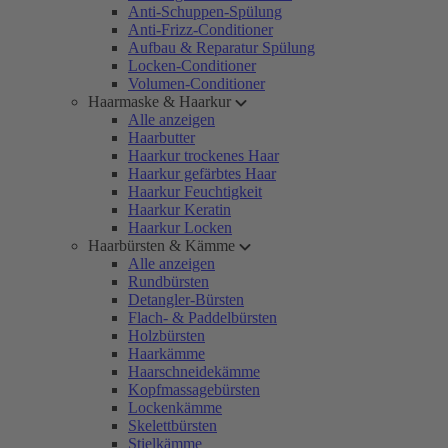
Anti-Schuppen-Spülung
Anti-Frizz-Conditioner
Aufbau & Reparatur Spülung
Locken-Conditioner
Volumen-Conditioner
Haarmaske & Haarkur
Alle anzeigen
Haarbutter
Haarkur trockenes Haar
Haarkur gefärbtes Haar
Haarkur Feuchtigkeit
Haarkur Keratin
Haarkur Locken
Haarbürsten & Kämme
Alle anzeigen
Rundbürsten
Detangler-Bürsten
Flach- & Paddelbürsten
Holzbürsten
Haarkämme
Haarschneidekämme
Kopfmassagebürsten
Lockenkämme
Skelettbürsten
Stielkämme