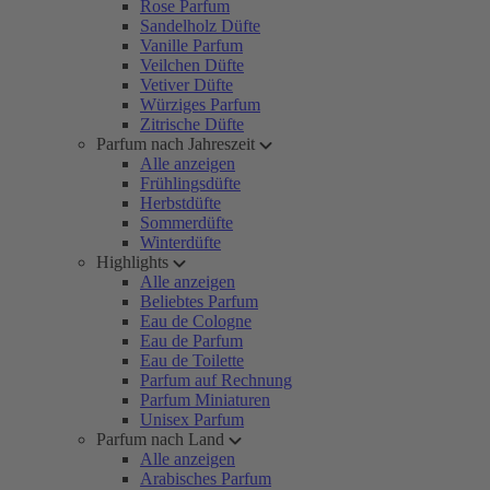
Rose Parfum
Sandelholz Düfte
Vanille Parfum
Veilchen Düfte
Vetiver Düfte
Würziges Parfum
Zitrische Düfte
Parfum nach Jahreszeit
Alle anzeigen
Frühlingsdüfte
Herbstdüfte
Sommerdüfte
Winterdüfte
Highlights
Alle anzeigen
Beliebtes Parfum
Eau de Cologne
Eau de Parfum
Eau de Toilette
Parfum auf Rechnung
Parfum Miniaturen
Unisex Parfum
Parfum nach Land
Alle anzeigen
Arabisches Parfum