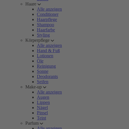
Haare
Alle anzeigen
Conditioner
Haarpflege
Shampoo
Haarfarbe
Styling
Körperpflege
Alle anzeigen
Hand & Fuß
Lotionen
Öle
Reinigung
Sonne
Deodorants
Seifen
Make-up
Alle anzeigen
Augen
Lippen
Nägel
Pinsel
Teint
Parfum
Alle anzeigen