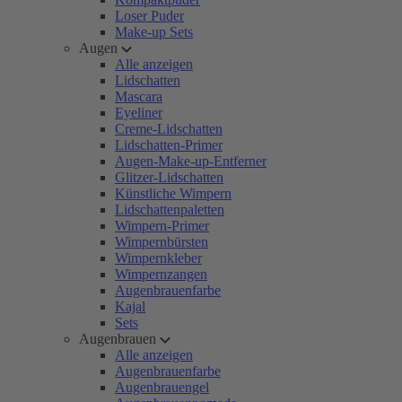
Loser Puder
Make-up Sets
Augen
Alle anzeigen
Lidschatten
Mascara
Eyeliner
Creme-Lidschatten
Lidschatten-Primer
Augen-Make-up-Entferner
Glitzer-Lidschatten
Künstliche Wimpern
Lidschattenpaletten
Wimpern-Primer
Wimpernbürsten
Wimpernkleber
Wimpernzangen
Augenbrauenfarbe
Kajal
Sets
Augenbrauen
Alle anzeigen
Augenbrauenfarbe
Augenbrauengel