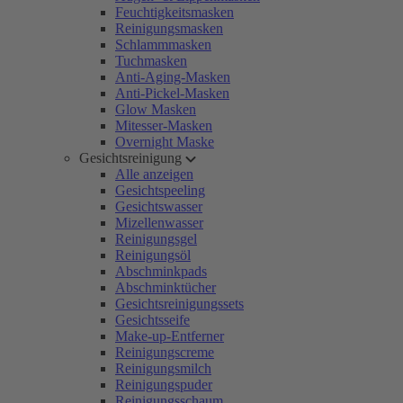
Feuchtigkeitsmasken
Reinigungsmasken
Schlammmasken
Tuchmasken
Anti-Aging-Masken
Anti-Pickel-Masken
Glow Masken
Mitesser-Masken
Overnight Maske
Gesichtsreinigung
Alle anzeigen
Gesichtspeeling
Gesichtswasser
Mizellenwasser
Reinigungsgel
Reinigungsöl
Abschminkpads
Abschminktücher
Gesichtsreinigungssets
Gesichtsseife
Make-up-Entferner
Reinigungscreme
Reinigungsmilch
Reinigungspuder
Reinigungsschaum