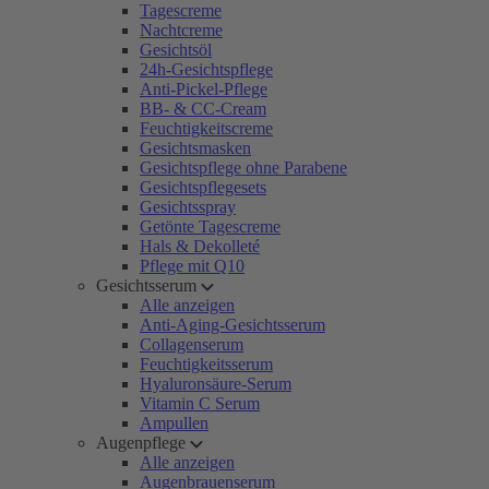
Tagescreme
Nachtcreme
Gesichtsöl
24h-Gesichtspflege
Anti-Pickel-Pflege
BB- & CC-Cream
Feuchtigkeitscreme
Gesichtsmasken
Gesichtspflege ohne Parabene
Gesichtspflegesets
Gesichtsspray
Getönte Tagescreme
Hals & Dekolleté
Pflege mit Q10
Gesichtsserum
Alle anzeigen
Anti-Aging-Gesichtsserum
Collagenserum
Feuchtigkeitsserum
Hyaluronsäure-Serum
Vitamin C Serum
Ampullen
Augenpflege
Alle anzeigen
Augenbrauenserum