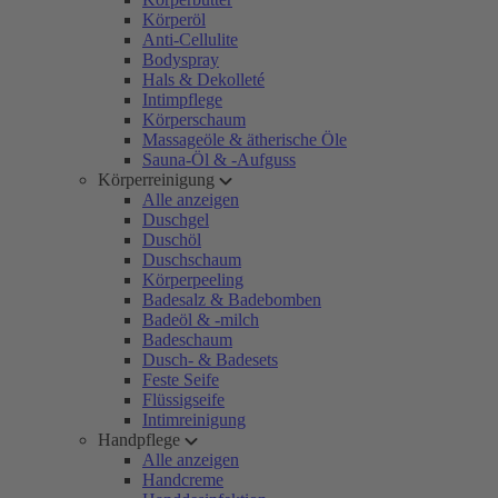
Körperöl
Anti-Cellulite
Bodyspray
Hals & Dekolleté
Intimpflege
Körperschaum
Massageöle & ätherische Öle
Sauna-Öl & -Aufguss
Körperreinigung
Alle anzeigen
Duschgel
Duschöl
Duschschaum
Körperpeeling
Badesalz & Badebomben
Badeöl & -milch
Badeschaum
Dusch- & Badesets
Feste Seife
Flüssigseife
Intimreinigung
Handpflege
Alle anzeigen
Handcreme