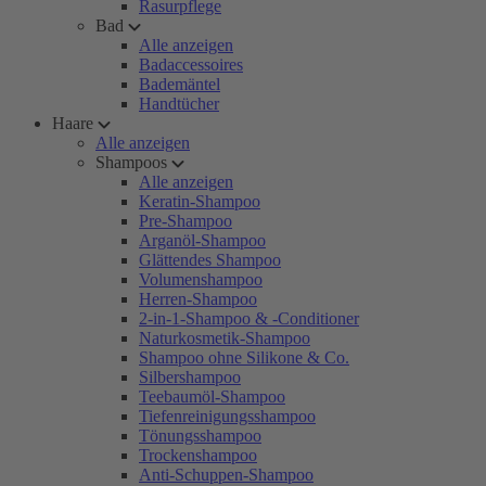
Rasurpflege
Bad
Alle anzeigen
Badaccessoires
Bademäntel
Handtücher
Haare
Alle anzeigen
Shampoos
Alle anzeigen
Keratin-Shampoo
Pre-Shampoo
Arganöl-Shampoo
Glättendes Shampoo
Volumenshampoo
Herren-Shampoo
2-in-1-Shampoo & -Conditioner
Naturkosmetik-Shampoo
Shampoo ohne Silikone & Co.
Silbershampoo
Teebaumöl-Shampoo
Tiefenreinigungsshampoo
Tönungsshampoo
Trockenshampoo
Anti-Schuppen-Shampoo