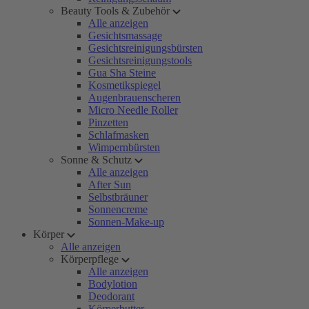
Beauty Tools & Zubehör
Alle anzeigen
Gesichtsmassage
Gesichtsreinigungsbürsten
Gesichtsreinigungstools
Gua Sha Steine
Kosmetikspiegel
Augenbrauenscheren
Micro Needle Roller
Pinzetten
Schlafmasken
Wimpernbürsten
Sonne & Schutz
Alle anzeigen
After Sun
Selbstbräuner
Sonnencreme
Sonnen-Make-up
Körper
Alle anzeigen
Körperpflege
Alle anzeigen
Bodylotion
Deodorant
Körperbutter