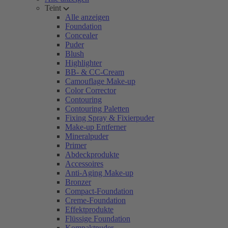
Teint
Alle anzeigen
Foundation
Concealer
Puder
Blush
Highlighter
BB- & CC-Cream
Camouflage Make-up
Color Corrector
Contouring
Contouring Paletten
Fixing Spray & Fixierpuder
Make-up Entferner
Mineralpuder
Primer
Abdeckprodukte
Accessoires
Anti-Aging Make-up
Bronzer
Compact-Foundation
Creme-Foundation
Effektprodukte
Flüssige Foundation
Kompaktpuder