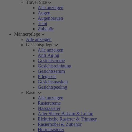
Travel Size
Alle anzeigen
Augen
Augenbrauen
Teint
Zubehör
Männerpflege
Alle anzeigen
Gesichtspflege
Alle anzeigen
Anti-Aging
Gesichtscreme
Gesichtsreinigung
Gesichtsserum
Pflegesets
Gesichtsmasken
Gesichtspeeling
Rasur
Alle anzeigen
Rasiercreme
Nassrasierer
After Shave Balsam & Lotion
Elektrische Rasierer & Trimmer
Rasierhobel & Zubehör
Herrenrasierer