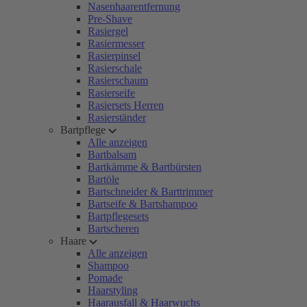
Nasenhaarentfernung
Pre-Shave
Rasiergel
Rasiermesser
Rasierpinsel
Rasierschale
Rasierschaum
Rasierseife
Rasiersets Herren
Rasierständer
Bartpflege
Alle anzeigen
Bartbalsam
Bartkämme & Bartbürsten
Bartöle
Bartschneider & Barttrimmer
Bartseife & Bartshampoo
Bartpflegesets
Bartscheren
Haare
Alle anzeigen
Shampoo
Pomade
Haarstyling
Haarausfall & Haarwuchs