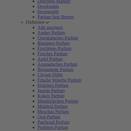
Duschgel Männer
Deodorants
Herrenseife
Parfum Sets Herren
Duftnoten
Alle anzeigen
Amber Parfum
Orientalisches Parfum
Blumiges Parfum
Fruchtiges Parfum
Frisches Parfum
Apfel Parfum
Aromatisches Parfum
Bergamotte Parfum
Chypre Düfte
Frische Wäsche Parfum
Holziges Parfum
Jasmin Parfum
Kokos Parfum
Maiglöckchen Parfum
Molekül Parfum
Moschus Parfum
Oud Parfum
Patchouli Parfum
Pudriges Parfum