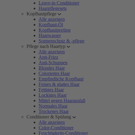
Leave-in Conditioner
Haarpflegesets
Kopfhautpflege
Alle anzeigen
Kopfhaut-Öl
Kopfhautpeeling
Haarwasser
Sonnenschutz & -pflege
Pflege nach Haartyp
Alle anzeigen
Anti-Frizz
Anti-Schuppen
Blondes Haar
Coloriertes Haar
Empfindliche Kopfhaut
Feines & glattes Haar
Fettiges Haar
Lockiges Haar
Mittel gegen Haarausfall
Normales Haar
Trockenes Haar
Conditioner & Spülung
Alle anzeigen
Color-Conditioner
Feuchtigkeits-Conditioner