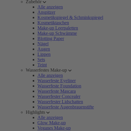
Zubehör
Alle anzeigen
Anspitzer
Kosmetikspiegel & Schminkspiegel
Kosmetiktaschen
Make-up Leerpaletten
Make-up Schwämme
Blotting Paper
Nägel
Augen
Lippen
Sets
Teint
Wasserfestes Make-up
Alle anzeigen
Wasserfeste Eyeliner
Wasserfeste Foundation
Wasserfeste Mascara
Wasserfester Concealer
Wasserfester Lidschatten
Wasserfeste Augenbrauenstifte
Highlights
Alle anzeigen
Glow Make-up
Veganes Make-up