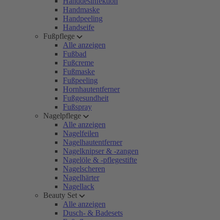
Handdesinfektion
Handmaske
Handpeeling
Handseife
Fußpflege
Alle anzeigen
Fußbad
Fußcreme
Fußmaske
Fußpeeling
Hornhautentferner
Fußgesundheit
Fußspray
Nagelpflege
Alle anzeigen
Nagelfeilen
Nagelhautentferner
Nagelknipser & -zangen
Nagelöle & -pflegestifte
Nagelscheren
Nagelhärter
Nagellack
Beauty Set
Alle anzeigen
Dusch- & Badesets