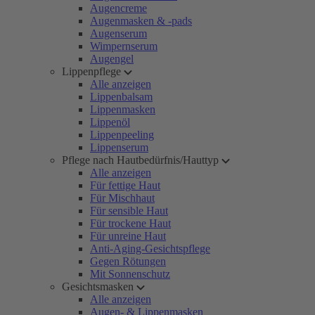
Augencreme
Augenmasken & -pads
Augenserum
Wimpernserum
Augengel
Lippenpflege
Alle anzeigen
Lippenbalsam
Lippenmasken
Lippenöl
Lippenpeeling
Lippenserum
Pflege nach Hautbedürfnis/Hauttyp
Alle anzeigen
Für fettige Haut
Für Mischhaut
Für sensible Haut
Für trockene Haut
Für unreine Haut
Anti-Aging-Gesichtspflege
Gegen Rötungen
Mit Sonnenschutz
Gesichtsmasken
Alle anzeigen
Augen- & Lippenmasken