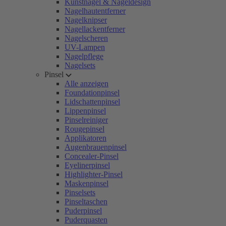
Kunstnägel & Nageldesign
Nagelhautentferner
Nagelknipser
Nagellackentferner
Nagelscheren
UV-Lampen
Nagelpflege
Nagelsets
Pinsel
Alle anzeigen
Foundationpinsel
Lidschattenpinsel
Lippenpinsel
Pinselreiniger
Rougepinsel
Applikatoren
Augenbrauenpinsel
Concealer-Pinsel
Eyelinerpinsel
Highlighter-Pinsel
Maskenpinsel
Pinselsets
Pinseltaschen
Puderpinsel
Puderquasten