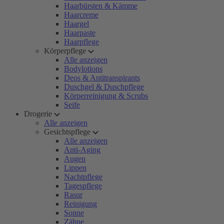
Haarbürsten & Kämme
Haarcreme
Haargel
Haarpaste
Haarpflege
Körperpflege
Alle anzeigen
Bodylotions
Deos & Antitranspirants
Duschgel & Duschpflege
Körperreinigung & Scrubs
Seife
Drogerie
Alle anzeigen
Gesichtspflege
Alle anzeigen
Anti-Aging
Augen
Lippen
Nachtpflege
Tagespflege
Rasur
Reinigung
Sonne
Zähne