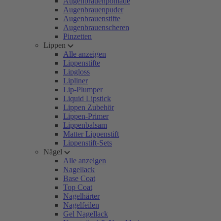
Augenbrauenpomade
Augenbrauenpuder
Augenbrauenstifte
Augenbrauenscheren
Pinzetten
Lippen
Alle anzeigen
Lippenstifte
Lipgloss
Lipliner
Lip-Plumper
Liquid Lipstick
Lippen Zubehör
Lippen-Primer
Lippenbalsam
Matter Lippenstift
Lippenstift-Sets
Nägel
Alle anzeigen
Nagellack
Base Coat
Top Coat
Nagelhärter
Nagelfeilen
Gel Nagellack