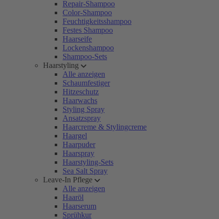
Repair-Shampoo
Color-Shampoo
Feuchtigkeitsshampoo
Festes Shampoo
Haarseife
Lockenshampoo
Shampoo-Sets
Haarstyling
Alle anzeigen
Schaumfestiger
Hitzeschutz
Haarwachs
Styling Spray
Ansatzspray
Haarcreme & Stylingcreme
Haargel
Haarpuder
Haarspray
Haarstyling-Sets
Sea Salt Spray
Leave-In Pflege
Alle anzeigen
Haaröl
Haarserum
Sprühkur