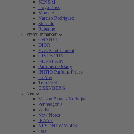
SENSAI
Hugo Boss
Montale
Narciso Rodriguez
Shiseido
Rabanne
Premiummarken
CHANEL
DIOR
Yves Saint Laurent
GIVENCHY
GUERLAIN
Parfums de Marly
INITIO Parfums Privés
La Mer
Tom Ford
EISENBERG
Neu
Maison Francis Kurkdjian
Penhaligon's
Widian
New Notes
IRÄYE
NEST NEW YORK
Ouai