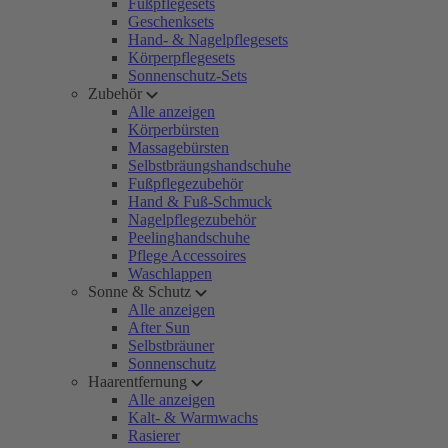
Fußpflegesets
Geschenksets
Hand- & Nagelpflegesets
Körperpflegesets
Sonnenschutz-Sets
Zubehör
Alle anzeigen
Körperbürsten
Massagebürsten
Selbstbräungshandschuhe
Fußpflegezubehör
Hand & Fuß-Schmuck
Nagelpflegezubehör
Peelinghandschuhe
Pflege Accessoires
Waschlappen
Sonne & Schutz
Alle anzeigen
After Sun
Selbstbräuner
Sonnenschutz
Haarentfernung
Alle anzeigen
Kalt- & Warmwachs
Rasierer