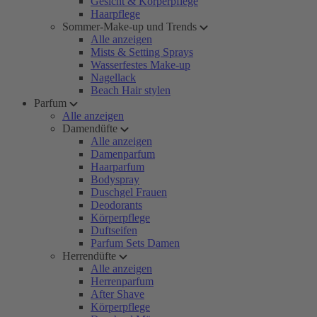
Gesicht & Körperpflege
Haarpflege
Sommer-Make-up und Trends
Alle anzeigen
Mists & Setting Sprays
Wasserfestes Make-up
Nagellack
Beach Hair stylen
Parfum
Alle anzeigen
Damendüfte
Alle anzeigen
Damenparfum
Haarparfum
Bodyspray
Duschgel Frauen
Deodorants
Körperpflege
Duftseifen
Parfum Sets Damen
Herrendüfte
Alle anzeigen
Herrenparfum
After Shave
Körperpflege