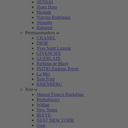
SENSAI
Hugo Boss
Montale
Narciso Rodriguez
Shiseido
Rabanne
Premiummarken
CHANEL
DIOR
Yves Saint Laurent
GIVENCHY
GUERLAIN
Parfums de Marly
INITIO Parfums Privés
La Mer
Tom Ford
EISENBERG
Neu
Maison Francis Kurkdjian
Penhaligon's
Widian
New Notes
IRÄYE
NEST NEW YORK
Ouai