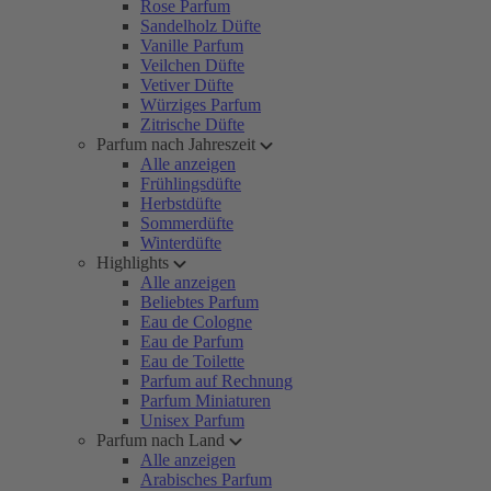
Rose Parfum
Sandelholz Düfte
Vanille Parfum
Veilchen Düfte
Vetiver Düfte
Würziges Parfum
Zitrische Düfte
Parfum nach Jahreszeit
Alle anzeigen
Frühlingsdüfte
Herbstdüfte
Sommerdüfte
Winterdüfte
Highlights
Alle anzeigen
Beliebtes Parfum
Eau de Cologne
Eau de Parfum
Eau de Toilette
Parfum auf Rechnung
Parfum Miniaturen
Unisex Parfum
Parfum nach Land
Alle anzeigen
Arabisches Parfum