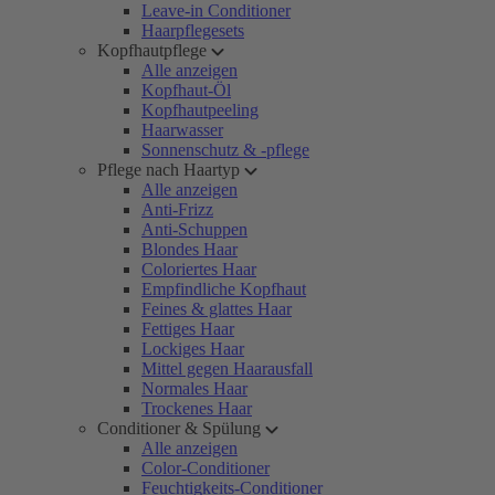
Leave-in Conditioner
Haarpflegesets
Kopfhautpflege
Alle anzeigen
Kopfhaut-Öl
Kopfhautpeeling
Haarwasser
Sonnenschutz & -pflege
Pflege nach Haartyp
Alle anzeigen
Anti-Frizz
Anti-Schuppen
Blondes Haar
Coloriertes Haar
Empfindliche Kopfhaut
Feines & glattes Haar
Fettiges Haar
Lockiges Haar
Mittel gegen Haarausfall
Normales Haar
Trockenes Haar
Conditioner & Spülung
Alle anzeigen
Color-Conditioner
Feuchtigkeits-Conditioner