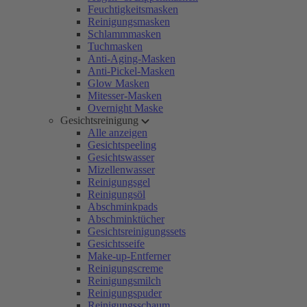
Feuchtigkeitsmasken
Reinigungsmasken
Schlammmasken
Tuchmasken
Anti-Aging-Masken
Anti-Pickel-Masken
Glow Masken
Mitesser-Masken
Overnight Maske
Gesichtsreinigung
Alle anzeigen
Gesichtspeeling
Gesichtswasser
Mizellenwasser
Reinigungsgel
Reinigungsöl
Abschminkpads
Abschminktücher
Gesichtsreinigungssets
Gesichtsseife
Make-up-Entferner
Reinigungscreme
Reinigungsmilch
Reinigungspuder
Reinigungsschaum