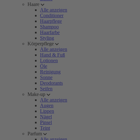
Haare
Alle anzeigen
Conditioner
Haarpflege
Shampoo
Haarfarbe
Styling
Körperpflege
Alle anzeigen
Hand & Fuß
Lotionen
Öle
Reinigung
Sonne
Deodorants
Seifen
Make-up
Alle anzeigen
Augen
Lippen
Nägel
Pinsel
Teint
Parfum
Alle anzeigen