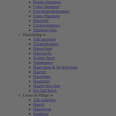
Repair-Shampoo
Color-Shampoo
Feuchtigkeitsshampoo
Festes Shampoo
Haarseife
Lockenshampoo
Shampoo-Sets
Haarstyling
Alle anzeigen
Schaumfestiger
Hitzeschutz
Haarwachs
Styling Spray
Ansatzspray
Haarcreme & Stylingcreme
Haargel
Haarpuder
Haarspray
Haarstyling-Sets
Sea Salt Spray
Leave-In Pflege
Alle anzeigen
Haaröl
Haarserum
Sprühkur