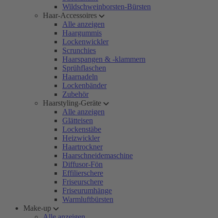
Wildschweinborsten-Bürsten
Haar-Accessoires
Alle anzeigen
Haargummis
Lockenwickler
Scrunchies
Haarspangen & -klammern
Sprühflaschen
Haarnadeln
Lockenbänder
Zubehör
Haarstyling-Geräte
Alle anzeigen
Glätteisen
Lockenstäbe
Heizwickler
Haartrockner
Haarschneidemaschine
Diffusor-Fön
Effilierschere
Friseurschere
Friseurumhänge
Warmluftbürsten
Make-up
Alle anzeigen