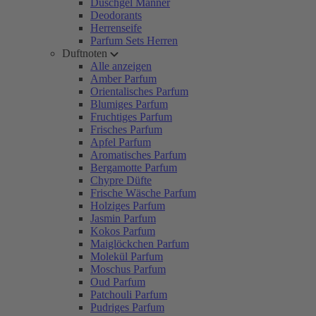
Duschgel Männer
Deodorants
Herrenseife
Parfum Sets Herren
Duftnoten
Alle anzeigen
Amber Parfum
Orientalisches Parfum
Blumiges Parfum
Fruchtiges Parfum
Frisches Parfum
Apfel Parfum
Aromatisches Parfum
Bergamotte Parfum
Chypre Düfte
Frische Wäsche Parfum
Holziges Parfum
Jasmin Parfum
Kokos Parfum
Maiglöckchen Parfum
Molekül Parfum
Moschus Parfum
Oud Parfum
Patchouli Parfum
Pudriges Parfum