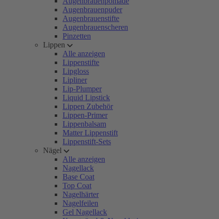
Augenbrauenpomade
Augenbrauenpuder
Augenbrauenstifte
Augenbrauenscheren
Pinzetten
Lippen
Alle anzeigen
Lippenstifte
Lipgloss
Lipliner
Lip-Plumper
Liquid Lipstick
Lippen Zubehör
Lippen-Primer
Lippenbalsam
Matter Lippenstift
Lippenstift-Sets
Nägel
Alle anzeigen
Nagellack
Base Coat
Top Coat
Nagelhärter
Nagelfeilen
Gel Nagellack