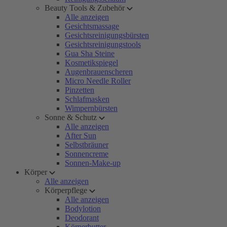
Beauty Tools & Zubehör
Alle anzeigen
Gesichtsmassage
Gesichtsreinigungsbürsten
Gesichtsreinigungstools
Gua Sha Steine
Kosmetikspiegel
Augenbrauenscheren
Micro Needle Roller
Pinzetten
Schlafmasken
Wimpernbürsten
Sonne & Schutz
Alle anzeigen
After Sun
Selbstbräuner
Sonnencreme
Sonnen-Make-up
Körper
Alle anzeigen
Körperpflege
Alle anzeigen
Bodylotion
Deodorant
Körperbutter