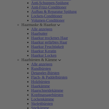
Anti-Schuppen-Spülung
Anti-Frizz-Conditioner
Aufbau & Reparatur Spülung
Locken-Conditioner
Volumen-Conditioner
Haarmaske & Haarkur
Alle anzeigen
Haarbutter
Haarkur trockenes Haar
Haarkur gefärbtes Haar
Haarkur Feuchtigkeit
Haarkur Keratin
Haarkur Locken
Haarbürsten & Kämme
Alle anzeigen
Rundbürsten
Detangler-Bürsten
Flach- & Paddelbürsten
Holzbürsten
Haarkämme
Haarschneidekämme
Kopfmassagebürsten
Lockenkämme
Skelettbürsten
Stielkämme