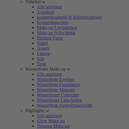
Zubehör
Alle anzeigen
Anspitzer
Kosmetikspiegel & Schminkspiegel
Kosmetiktaschen
Make-up Leerpaletten
Make-up Schwämme
Blotting Paper
Nägel
Augen
Lippen
Sets
Teint
Wasserfestes Make-up
Alle anzeigen
Wasserfeste Eyeliner
Wasserfeste Foundation
Wasserfeste Mascara
Wasserfester Concealer
Wasserfester Lidschatten
Wasserfeste Augenbrauenstifte
Highlights
Alle anzeigen
Glow Make-up
Veganes Make-up