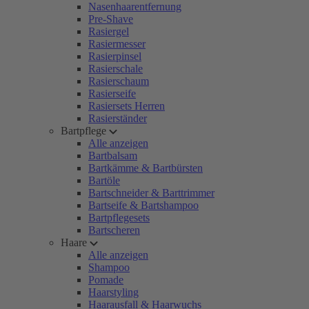
Nasenhaarentfernung
Pre-Shave
Rasiergel
Rasiermesser
Rasierpinsel
Rasierschale
Rasierschaum
Rasierseife
Rasiersets Herren
Rasierständer
Bartpflege
Alle anzeigen
Bartbalsam
Bartkämme & Bartbürsten
Bartöle
Bartschneider & Barttrimmer
Bartseife & Bartshampoo
Bartpflegesets
Bartscheren
Haare
Alle anzeigen
Shampoo
Pomade
Haarstyling
Haarausfall & Haarwuchs