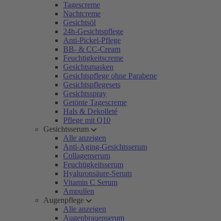
Tagescreme
Nachtcreme
Gesichtsöl
24h-Gesichtspflege
Anti-Pickel-Pflege
BB- & CC-Cream
Feuchtigkeitscreme
Gesichtsmasken
Gesichtspflege ohne Parabene
Gesichtspflegesets
Gesichtsspray
Getönte Tagescreme
Hals & Dekolleté
Pflege mit Q10
Gesichtsserum
Alle anzeigen
Anti-Aging-Gesichtsserum
Collagenserum
Feuchtigkeitsserum
Hyaluronsäure-Serum
Vitamin C Serum
Ampullen
Augenpflege
Alle anzeigen
Augenbrauenserum