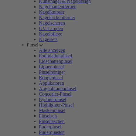
Kunstnägel & Nageldesign
Nagelhautentferner
Nagelknipser
Nagellackentferner
Nagelscheren
UV-Lampen
Nagelpflege
Nagelsets
Pinsel
Alle anzeigen
Foundationpinsel
Lidschattenpinsel
Lippenpinsel
Pinselreiniger
Rougepinsel
Applikatoren
Augenbrauenpinsel
Concealer-Pinsel
Eyelinerpinsel
Highlighter-Pinsel
Maskenpinsel
Pinselsets
Pinseltaschen
Puderpinsel
Puderquasten