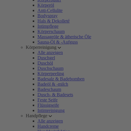
Körperöl
Anti-Cellulite
Bodyspray
Hals & Dekolleté
Intimpflege
Körperschaum
Massageöle & ätherische Öle
Sauna-Öl & -Aufguss
Körperreinigung
Alle anzeigen
Duschgel
Duschöl
Duschschaum
Körperpeeling
Badesalz & Badebomben
Badeöl & -milch
Badeschaum
Dusch- & Badesets
Feste Seife
Flüssigseife
Intimreinigung
Handpflege
Alle anzeigen
Handcreme