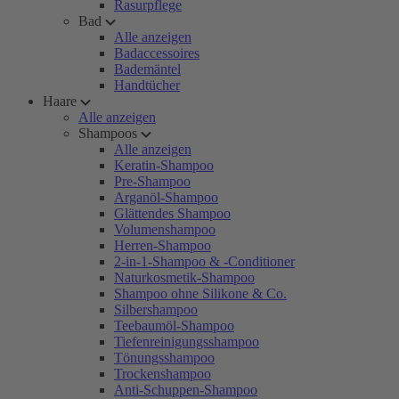
Rasurpflege
Bad
Alle anzeigen
Badaccessoires
Bademäntel
Handtücher
Haare
Alle anzeigen
Shampoos
Alle anzeigen
Keratin-Shampoo
Pre-Shampoo
Arganöl-Shampoo
Glättendes Shampoo
Volumenshampoo
Herren-Shampoo
2-in-1-Shampoo & -Conditioner
Naturkosmetik-Shampoo
Shampoo ohne Silikone & Co.
Silbershampoo
Teebaumöl-Shampoo
Tiefenreinigungsshampoo
Tönungsshampoo
Trockenshampoo
Anti-Schuppen-Shampoo