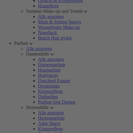
Gesicht & Körperpflege
Haarpflege
Sommer-Make-up und Trends
Alle anzeigen
Mists & Setting Sprays
Wasserfestes Make-up
Nagellack
Beach Hair stylen
Parfum
Alle anzeigen
Damendüfte
Alle anzeigen
Damenparfum
Haarparfum
Bodyspray
Duschgel Frauen
Deodorants
Körperpflege
Duftseifen
Parfum Sets Damen
Herrendüfte
Alle anzeigen
Herrenparfum
After Shave
Körperpflege