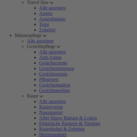
Travel Size
Alle anzeigen
Augen
Augenbrauen
Teint
Zubehör
Männerpflege
Alle anzeigen
Gesichtspflege
Alle anzeigen
Anti-Aging
Gesichtscreme
Gesichtsreinigung
Gesichtsserum
Pflegesets
Gesichtsmasken
Gesichtspeeling
Rasur
Alle anzeigen
Rasiercreme
Nassrasierer
After Shave Balsam & Lotion
Elektrische Rasierer & Trimmer
Rasierhobel & Zubehör
Herrenrasierer