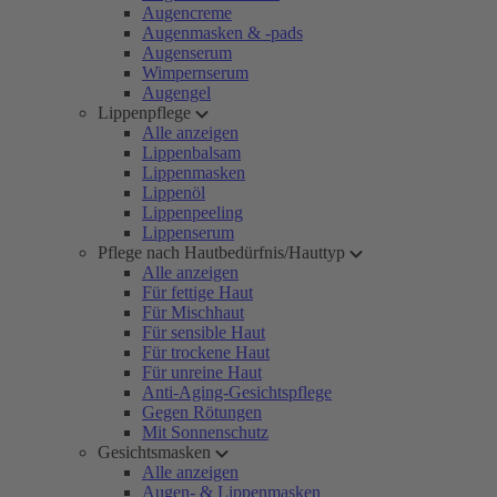
Augencreme
Augenmasken & -pads
Augenserum
Wimpernserum
Augengel
Lippenpflege
Alle anzeigen
Lippenbalsam
Lippenmasken
Lippenöl
Lippenpeeling
Lippenserum
Pflege nach Hautbedürfnis/Hauttyp
Alle anzeigen
Für fettige Haut
Für Mischhaut
Für sensible Haut
Für trockene Haut
Für unreine Haut
Anti-Aging-Gesichtspflege
Gegen Rötungen
Mit Sonnenschutz
Gesichtsmasken
Alle anzeigen
Augen- & Lippenmasken