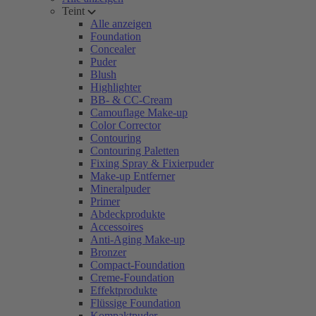
Teint
Alle anzeigen
Foundation
Concealer
Puder
Blush
Highlighter
BB- & CC-Cream
Camouflage Make-up
Color Corrector
Contouring
Contouring Paletten
Fixing Spray & Fixierpuder
Make-up Entferner
Mineralpuder
Primer
Abdeckprodukte
Accessoires
Anti-Aging Make-up
Bronzer
Compact-Foundation
Creme-Foundation
Effektprodukte
Flüssige Foundation
Kompaktpuder