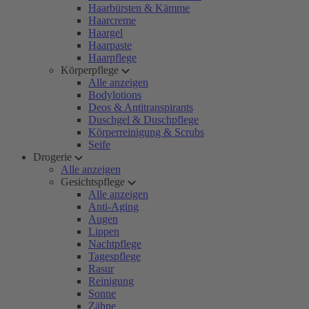
Haarbürsten & Kämme
Haarcreme
Haargel
Haarpaste
Haarpflege
Körperpflege
Alle anzeigen
Bodylotions
Deos & Antitranspirants
Duschgel & Duschpflege
Körperreinigung & Scrubs
Seife
Drogerie
Alle anzeigen
Gesichtspflege
Alle anzeigen
Anti-Aging
Augen
Lippen
Nachtpflege
Tagespflege
Rasur
Reinigung
Sonne
Zähne