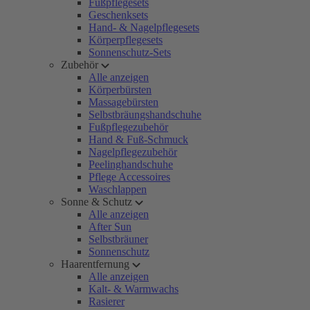
Fußpflegesets
Geschenksets
Hand- & Nagelpflegesets
Körperpflegesets
Sonnenschutz-Sets
Zubehör
Alle anzeigen
Körperbürsten
Massagebürsten
Selbstbräungshandschuhe
Fußpflegezubehör
Hand & Fuß-Schmuck
Nagelpflegezubehör
Peelinghandschuhe
Pflege Accessoires
Waschlappen
Sonne & Schutz
Alle anzeigen
After Sun
Selbstbräuner
Sonnenschutz
Haarentfernung
Alle anzeigen
Kalt- & Warmwachs
Rasierer