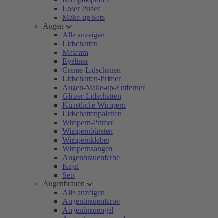
Loser Puder
Make-up Sets
Augen
Alle anzeigen
Lidschatten
Mascara
Eyeliner
Creme-Lidschatten
Lidschatten-Primer
Augen-Make-up-Entferner
Glitzer-Lidschatten
Künstliche Wimpern
Lidschattenpaletten
Wimpern-Primer
Wimpernbürsten
Wimpernkleber
Wimpernzangen
Augenbrauenfarbe
Kajal
Sets
Augenbrauen
Alle anzeigen
Augenbrauenfarbe
Augenbrauengel