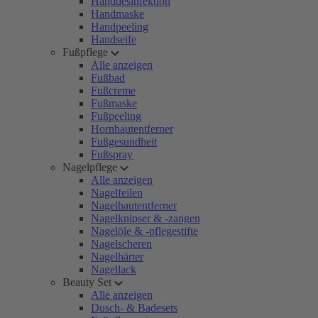
Handdesinfektion
Handmaske
Handpeeling
Handseife
Fußpflege
Alle anzeigen
Fußbad
Fußcreme
Fußmaske
Fußpeeling
Hornhautentferner
Fußgesundheit
Fußspray
Nagelpflege
Alle anzeigen
Nagelfeilen
Nagelhautentferner
Nagelknipser & -zangen
Nagelöle & -pflegestifte
Nagelscheren
Nagelhärter
Nagellack
Beauty Set
Alle anzeigen
Dusch- & Badesets