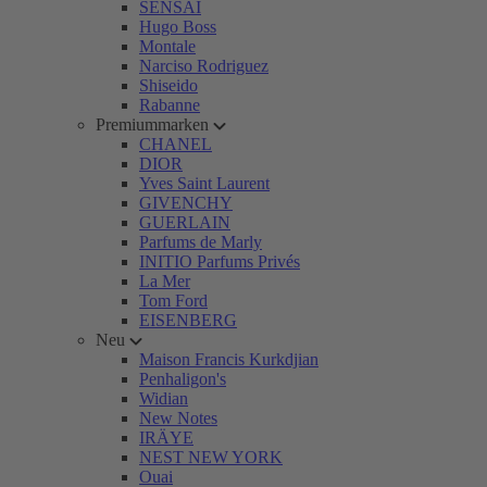
SENSAI
Hugo Boss
Montale
Narciso Rodriguez
Shiseido
Rabanne
Premiummarken
CHANEL
DIOR
Yves Saint Laurent
GIVENCHY
GUERLAIN
Parfums de Marly
INITIO Parfums Privés
La Mer
Tom Ford
EISENBERG
Neu
Maison Francis Kurkdjian
Penhaligon's
Widian
New Notes
IRÄYE
NEST NEW YORK
Ouai