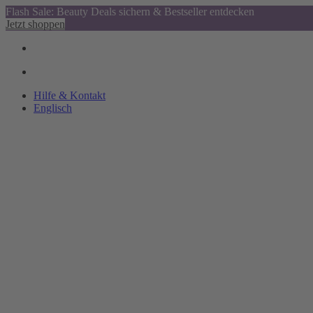
Flash Sale: Beauty Deals sichern & Bestseller entdecken
Jetzt shoppen
Hilfe & Kontakt
Englisch