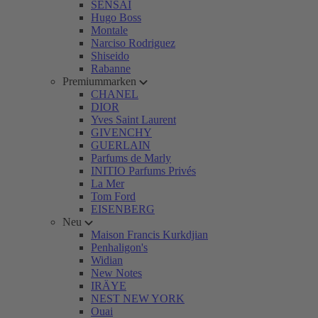
SENSAI
Hugo Boss
Montale
Narciso Rodriguez
Shiseido
Rabanne
Premiummarken
CHANEL
DIOR
Yves Saint Laurent
GIVENCHY
GUERLAIN
Parfums de Marly
INITIO Parfums Privés
La Mer
Tom Ford
EISENBERG
Neu
Maison Francis Kurkdjian
Penhaligon's
Widian
New Notes
IRÄYE
NEST NEW YORK
Ouai