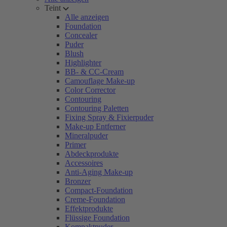
Teint
Alle anzeigen
Foundation
Concealer
Puder
Blush
Highlighter
BB- & CC-Cream
Camouflage Make-up
Color Corrector
Contouring
Contouring Paletten
Fixing Spray & Fixierpuder
Make-up Entferner
Mineralpuder
Primer
Abdeckprodukte
Accessoires
Anti-Aging Make-up
Bronzer
Compact-Foundation
Creme-Foundation
Effektprodukte
Flüssige Foundation
Kompaktpuder