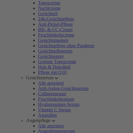
Tagescreme
Nachtcreme
Gesichtsöl
24h-Gesichtspflege
Anti-Pickel-Pflege
BB- & CC-Cream
Feuchtigkeitscreme
Gesichtsmasken
Gesichtspflege ohne Parabene
Gesichtspflegesets
Gesichtsspray
Getönte Tagescreme
Hals & Dekolleté
Pflege mit Q10
Gesichtsserum
Alle anzeigen
Anti-Aging-Gesichtsserum
Collagenserum
Feuchtigkeitsserum
Hyaluronsäure-Serum
Vitamin C Serum
Ampullen
Augenpflege
Alle anzeigen
Augenbrauenserum