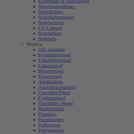
Kunstnägel & Nageldesign
Nagelhautentferner
Nagelknipser
Nagellackentferner
Nagelscheren
UV-Lampen
Nagelpflege
Nagelsets
Pinsel
Alle anzeigen
Foundationpinsel
Lidschattenpinsel
Lippenpinsel
Pinselreiniger
Rougepinsel
Applikatoren
Augenbrauenpinsel
Concealer-Pinsel
Eyelinerpinsel
Highlighter-Pinsel
Maskenpinsel
Pinselsets
Pinseltaschen
Puderpinsel
Puderquasten