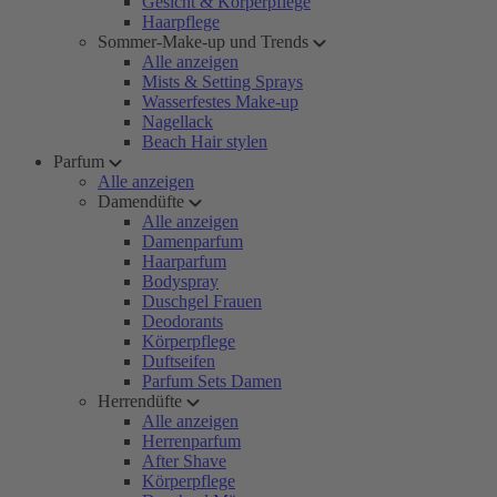
Gesicht & Körperpflege
Haarpflege
Sommer-Make-up und Trends
Alle anzeigen
Mists & Setting Sprays
Wasserfestes Make-up
Nagellack
Beach Hair stylen
Parfum
Alle anzeigen
Damendüfte
Alle anzeigen
Damenparfum
Haarparfum
Bodyspray
Duschgel Frauen
Deodorants
Körperpflege
Duftseifen
Parfum Sets Damen
Herrendüfte
Alle anzeigen
Herrenparfum
After Shave
Körperpflege