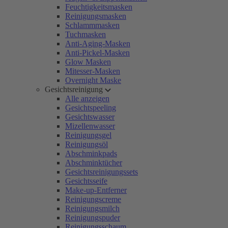
Feuchtigkeitsmasken
Reinigungsmasken
Schlammmasken
Tuchmasken
Anti-Aging-Masken
Anti-Pickel-Masken
Glow Masken
Mitesser-Masken
Overnight Maske
Gesichtsreinigung
Alle anzeigen
Gesichtspeeling
Gesichtswasser
Mizellenwasser
Reinigungsgel
Reinigungsöl
Abschminkpads
Abschminktücher
Gesichtsreinigungssets
Gesichtsseife
Make-up-Entferner
Reinigungscreme
Reinigungsmilch
Reinigungspuder
Reinigungsschaum