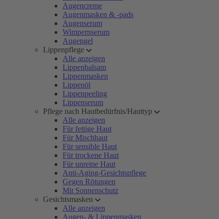
Augencreme
Augenmasken & -pads
Augenserum
Wimpernserum
Augengel
Lippenpflege
Alle anzeigen
Lippenbalsam
Lippenmasken
Lippenöl
Lippenpeeling
Lippenserum
Pflege nach Hautbedürfnis/Hauttyp
Alle anzeigen
Für fettige Haut
Für Mischhaut
Für sensible Haut
Für trockene Haut
Für unreine Haut
Anti-Aging-Gesichtspflege
Gegen Rötungen
Mit Sonnenschutz
Gesichtsmasken
Alle anzeigen
Augen- & Lippenmasken