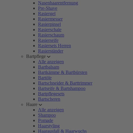
Nasenhaarentfernung
Pre-Shave
Rasiergel
Rasiermesser
Rasierpinsel
Rasierschale
Rasierschaum
Rasierseife
Rasiersets Herren
Rasierständer
Bartpflege
Alle anzeigen
Bartbalsam
Bartkämme & Bartbürsten
Bartöle
Bartschneider & Barttrimmer
Bartseife & Bartshampoo
Bartpflegesets
Bartscheren
Haare
Alle anzeigen
Shampoo
Pomade
Haarstyling
Haarausfall & Haarwuchs