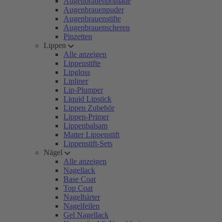
Augenbrauenpomade
Augenbrauenpuder
Augenbrauenstifte
Augenbrauenscheren
Pinzetten
Lippen
Alle anzeigen
Lippenstifte
Lipgloss
Lipliner
Lip-Plumper
Liquid Lipstick
Lippen Zubehör
Lippen-Primer
Lippenbalsam
Matter Lippenstift
Lippenstift-Sets
Nägel
Alle anzeigen
Nagellack
Base Coat
Top Coat
Nagelhärter
Nagelfeilen
Gel Nagellack