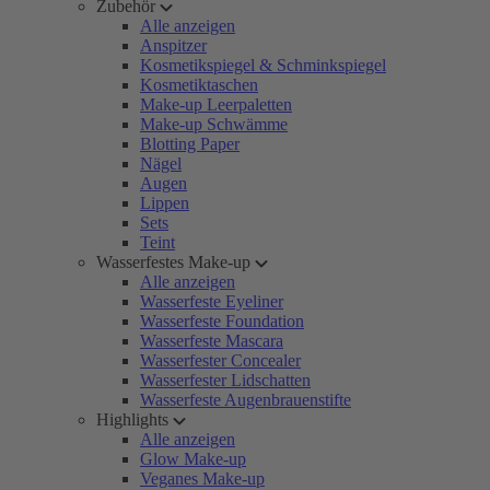
Zubehör
Alle anzeigen
Anspitzer
Kosmetikspiegel & Schminkspiegel
Kosmetiktaschen
Make-up Leerpaletten
Make-up Schwämme
Blotting Paper
Nägel
Augen
Lippen
Sets
Teint
Wasserfestes Make-up
Alle anzeigen
Wasserfeste Eyeliner
Wasserfeste Foundation
Wasserfeste Mascara
Wasserfester Concealer
Wasserfester Lidschatten
Wasserfeste Augenbrauenstifte
Highlights
Alle anzeigen
Glow Make-up
Veganes Make-up