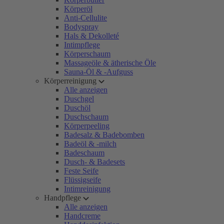
Körperöl
Anti-Cellulite
Bodyspray
Hals & Dekolleté
Intimpflege
Körperschaum
Massageöle & ätherische Öle
Sauna-Öl & -Aufguss
Körperreinigung
Alle anzeigen
Duschgel
Duschöl
Duschschaum
Körperpeeling
Badesalz & Badebomben
Badeöl & -milch
Badeschaum
Dusch- & Badesets
Feste Seife
Flüssigseife
Intimreinigung
Handpflege
Alle anzeigen
Handcreme