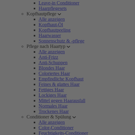
Leave-in Conditioner
Haarpflegesets
Kopfhautpflege
Alle anzeigen
Kopfhaut-Öl
Kopfhautpeeling
Haarwasser
Sonnenschutz & -pflege
Pflege nach Haartyp
Alle anzeigen
Anti-Frizz
Anti-Schuppen
Blondes Haar
Coloriertes Haar
Empfindliche Kopfhaut
Feines & glattes Haar
Fettiges Haar
Lockiges Haar
Mittel gegen Haarausfall
Normales Haar
Trockenes Haar
Conditioner & Spülung
Alle anzeigen
Color-Conditioner
Feuchtigkeits-Conditioner