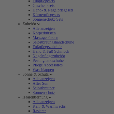
Fußpflegesets
Geschenksets
Hand- & Nagelpflegesets
Körperpflegesets
Sonnenschutz-Sets
Zubehör
Alle anzeigen
Körperbürsten
Massagebürsten
Selbstbräungshandschuhe
Fußpflegezubehör
Hand & Fuß-Schmuck
Nagelpflegezubehör
Peelinghandschuhe
Pflege Accessoires
Waschlappen
Sonne & Schutz
Alle anzeigen
After Sun
Selbstbräuner
Sonnenschutz
Haarentfernung
Alle anzeigen
Kalt- & Warmwachs
Rasierer