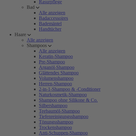
Rasurpflege
Bad
Alle anzeigen
Badaccessoires
Bademäntel
Handtücher
Haare
Alle anzeigen
Shampoos
Alle anzeigen
Keratin-Shampoo
Pre-Shampoo
Arganöl-Shampoo
Glättendes Shampoo
Volumenshampoo
Herren-Shampoo
2-in-1-Shampoo & -Conditioner
Naturkosmetik-Shampoo
Shampoo ohne Silikone & Co.
Silbershampoo
Teebaumöl-Shampoo
Tiefenreinigungsshampoo
Tönungsshampoo
Trockenshampoo
Anti-Schuppen-Shampoo