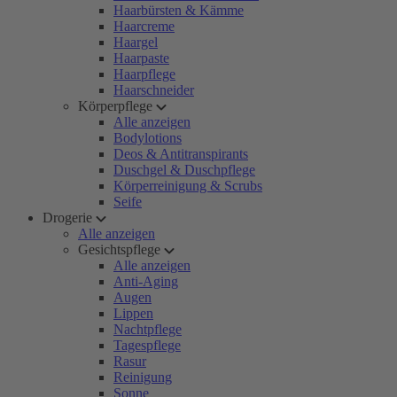
Haarbürsten & Kämme
Haarcreme
Haargel
Haarpaste
Haarpflege
Haarschneider
Körperpflege
Alle anzeigen
Bodylotions
Deos & Antitranspirants
Duschgel & Duschpflege
Körperreinigung & Scrubs
Seife
Drogerie
Alle anzeigen
Gesichtspflege
Alle anzeigen
Anti-Aging
Augen
Lippen
Nachtpflege
Tagespflege
Rasur
Reinigung
Sonne