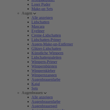
Loser Puder
Make-up Sets
Augen
Alle anzeigen
Lidschatten
Mascara
Eyeliner
Creme-Lidschatten
Lidschatten-Primer
Augen-Make-up-Entferner
Glitzer-Lidschatten
Künstliche Wimpern
Lidschattenpaletten
Wimpern-Primer
Wimpernbürsten
Wimpernkleber
Wimpernzangen
Augenbrauenfarbe
Kajal
Sets
Augenbrauen
Alle anzeigen
Augenbrauenfarbe
Augenbrauengel