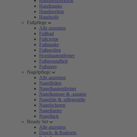
Handdesinfektion
Handmaske
Handpeeling
Handseife
Fußpflege
Alle anzeigen
Fußbad
Fußcreme
Fußmaske
Fußpeeling
Hornhautentferner
Fußgesundheit
Fußspray
Nagelpflege
Alle anzeigen
Nagelfeilen
Nagelhautentferner
Nagelknipser & -zangen
Nagelöle & -pflegestifte
Nagelscheren
Nagelhärter
Nagellack
Beauty Set
Alle anzeigen
Dusch- & Badesets