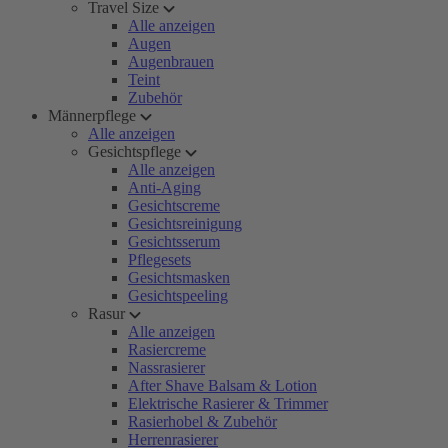
Travel Size
Alle anzeigen
Augen
Augenbrauen
Teint
Zubehör
Männerpflege
Alle anzeigen
Gesichtspflege
Alle anzeigen
Anti-Aging
Gesichtscreme
Gesichtsreinigung
Gesichtsserum
Pflegesets
Gesichtsmasken
Gesichtspeeling
Rasur
Alle anzeigen
Rasiercreme
Nassrasierer
After Shave Balsam & Lotion
Elektrische Rasierer & Trimmer
Rasierhobel & Zubehör
Herrenrasierer