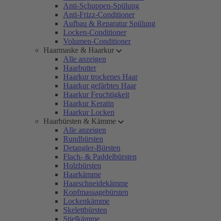
Anti-Schuppen-Spülung
Anti-Frizz-Conditioner
Aufbau & Reparatur Spülung
Locken-Conditioner
Volumen-Conditioner
Haarmaske & Haarkur
Alle anzeigen
Haarbutter
Haarkur trockenes Haar
Haarkur gefärbtes Haar
Haarkur Feuchtigkeit
Haarkur Keratin
Haarkur Locken
Haarbürsten & Kämme
Alle anzeigen
Rundbürsten
Detangler-Bürsten
Flach- & Paddelbürsten
Holzbürsten
Haarkämme
Haarschneidekämme
Kopfmassagebürsten
Lockenkämme
Skelettbürsten
Stielkämme