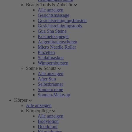
Beauty Tools & Zubehör
Alle anzeigen
Gesichtsmassage
Gesichtsreinigungsbürsten
Gesichtsreinigungstools
Gua Sha Steine
Kosmetikspiegel
Augenbrauenscheren
Micro Needle Roller
Pinzetten
Schlafmasken
Wimpernbürsten
Sonne & Schutz
Alle anzeigen
After Sun
Selbstbräuner
Sonnencreme
Sonnen-Make-up
Körper
Alle anzeigen
Körperpflege
Alle anzeigen
Bodylotion
Deodorant
Körperbutter