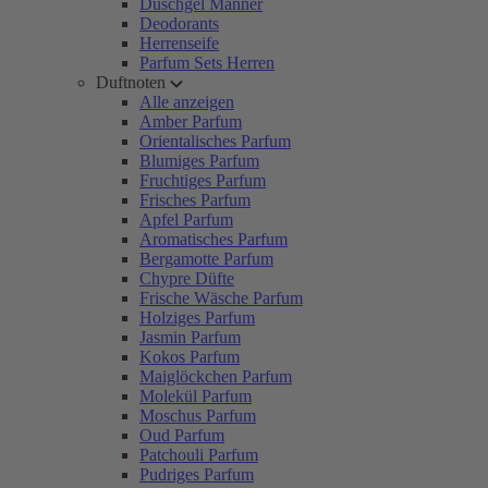
Duschgel Männer
Deodorants
Herrenseife
Parfum Sets Herren
Duftnoten
Alle anzeigen
Amber Parfum
Orientalisches Parfum
Blumiges Parfum
Fruchtiges Parfum
Frisches Parfum
Apfel Parfum
Aromatisches Parfum
Bergamotte Parfum
Chypre Düfte
Frische Wäsche Parfum
Holziges Parfum
Jasmin Parfum
Kokos Parfum
Maiglöckchen Parfum
Molekül Parfum
Moschus Parfum
Oud Parfum
Patchouli Parfum
Pudriges Parfum