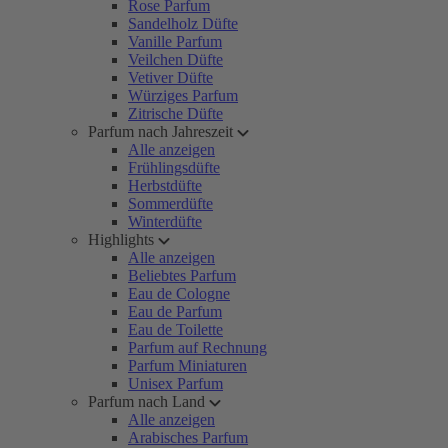
Rose Parfum
Sandelholz Düfte
Vanille Parfum
Veilchen Düfte
Vetiver Düfte
Würziges Parfum
Zitrische Düfte
Parfum nach Jahreszeit
Alle anzeigen
Frühlingsdüfte
Herbstdüfte
Sommerdüfte
Winterdüfte
Highlights
Alle anzeigen
Beliebtes Parfum
Eau de Cologne
Eau de Parfum
Eau de Toilette
Parfum auf Rechnung
Parfum Miniaturen
Unisex Parfum
Parfum nach Land
Alle anzeigen
Arabisches Parfum