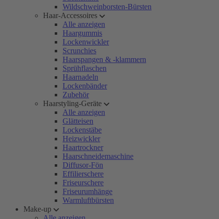
Wildschweinborsten-Bürsten
Haar-Accessoires
Alle anzeigen
Haargummis
Lockenwickler
Scrunchies
Haarspangen & -klammern
Sprühflaschen
Haarnadeln
Lockenbänder
Zubehör
Haarstyling-Geräte
Alle anzeigen
Glätteisen
Lockenstäbe
Heizwickler
Haartrockner
Haarschneidemaschine
Diffusor-Fön
Effilierschere
Friseurschere
Friseurumhänge
Warmluftbürsten
Make-up
Alle anzeigen