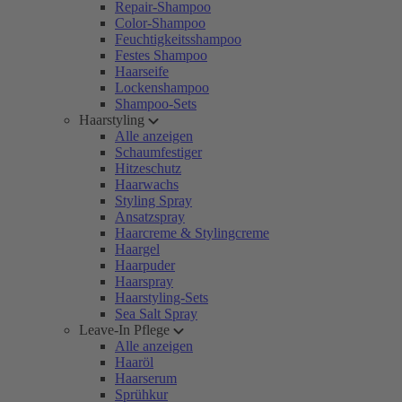
Repair-Shampoo
Color-Shampoo
Feuchtigkeitsshampoo
Festes Shampoo
Haarseife
Lockenshampoo
Shampoo-Sets
Haarstyling
Alle anzeigen
Schaumfestiger
Hitzeschutz
Haarwachs
Styling Spray
Ansatzspray
Haarcreme & Stylingcreme
Haargel
Haarpuder
Haarspray
Haarstyling-Sets
Sea Salt Spray
Leave-In Pflege
Alle anzeigen
Haaröl
Haarserum
Sprühkur