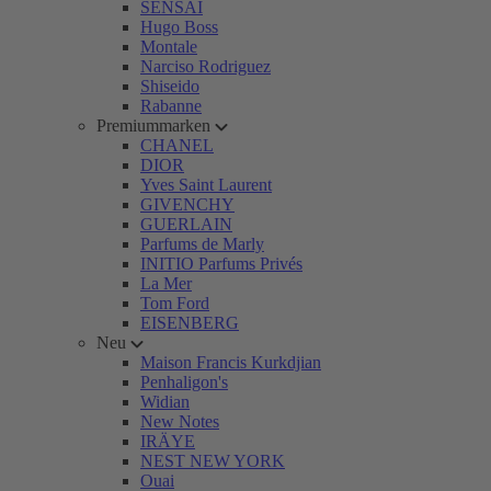
SENSAI
Hugo Boss
Montale
Narciso Rodriguez
Shiseido
Rabanne
Premiummarken
CHANEL
DIOR
Yves Saint Laurent
GIVENCHY
GUERLAIN
Parfums de Marly
INITIO Parfums Privés
La Mer
Tom Ford
EISENBERG
Neu
Maison Francis Kurkdjian
Penhaligon's
Widian
New Notes
IRÄYE
NEST NEW YORK
Ouai