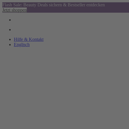
Flash Sale: Beauty Deals sichern & Bestseller entdecken
Jetzt shoppen
Hilfe & Kontakt
Englisch