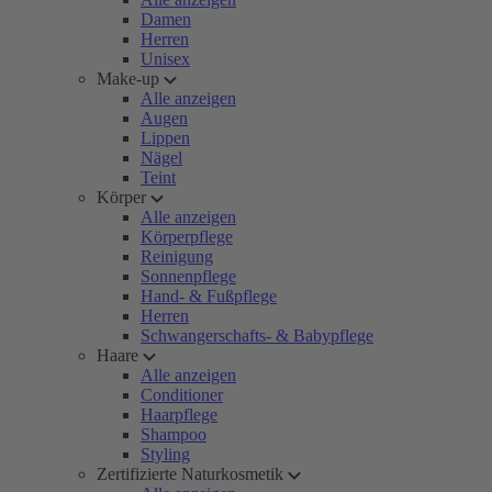
Damen
Herren
Unisex
Make-up
Alle anzeigen
Augen
Lippen
Nägel
Teint
Körper
Alle anzeigen
Körperpflege
Reinigung
Sonnenpflege
Hand- & Fußpflege
Herren
Schwangerschafts- & Babypflege
Haare
Alle anzeigen
Conditioner
Haarpflege
Shampoo
Styling
Zertifizierte Naturkosmetik