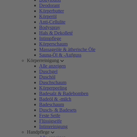
Deodorant
Körperbutter
Körperöl
Anti-Cellulite
Bodyspray
Hals & Dekolleté
Intimpflege
Körperschaum
Massageöle & ätherische Öle
Sauna-Öl & -Aufguss
Körperreinigung
Alle anzeigen
Duschgel
Duschöl
Duschschaum
Körperpeeling
Badesalz & Badebomben
Badeöl & -milch
Badeschaum
Dusch- & Badesets
Feste Seife
Flüssigseife
Intimreinigung
Handpflege