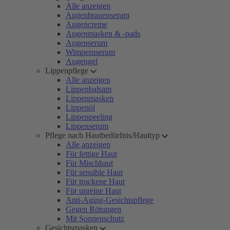
Alle anzeigen
Augenbrauenserum
Augencreme
Augenmasken & -pads
Augenserum
Wimpernserum
Augengel
Lippenpflege
Alle anzeigen
Lippenbalsam
Lippenmasken
Lippenöl
Lippenpeeling
Lippenserum
Pflege nach Hautbedürfnis/Hauttyp
Alle anzeigen
Für fettige Haut
Für Mischhaut
Für sensible Haut
Für trockene Haut
Für unreine Haut
Anti-Aging-Gesichtspflege
Gegen Rötungen
Mit Sonnenschutz
Gesichtsmasken