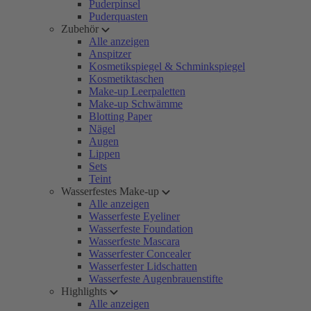
Puderpinsel
Puderquasten
Zubehör
Alle anzeigen
Anspitzer
Kosmetikspiegel & Schminkspiegel
Kosmetiktaschen
Make-up Leerpaletten
Make-up Schwämme
Blotting Paper
Nägel
Augen
Lippen
Sets
Teint
Wasserfestes Make-up
Alle anzeigen
Wasserfeste Eyeliner
Wasserfeste Foundation
Wasserfeste Mascara
Wasserfester Concealer
Wasserfester Lidschatten
Wasserfeste Augenbrauenstifte
Highlights
Alle anzeigen