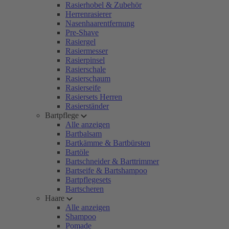
Rasierhobel & Zubehör
Herrenrasierer
Nasenhaarentfernung
Pre-Shave
Rasiergel
Rasiermesser
Rasierpinsel
Rasierschale
Rasierschaum
Rasierseife
Rasiersets Herren
Rasierständer
Bartpflege
Alle anzeigen
Bartbalsam
Bartkämme & Bartbürsten
Bartöle
Bartschneider & Barttrimmer
Bartseife & Bartshampoo
Bartpflegesets
Bartscheren
Haare
Alle anzeigen
Shampoo
Pomade