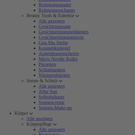
Reinigungspuder
Reinigungsschaum
Beauty Tools & Zubehör
Alle anzeigen
Gesichtsmassage
Gesichtsreinigungsbürsten
Gesichtsreinigungstools
Gua Sha Steine
Kosmetikspiegel
Augenbrauenscheren
Micro Needle Roller
Pinzetten
Schlafmasken
Wimpernbürsten
Sonne & Schutz
Alle anzeigen
After Sun
Selbstbräuner
Sonnencreme
Sonnen-Make-up
Körper
Alle anzeigen
Körperpflege
Alle anzeigen
Bodylotion