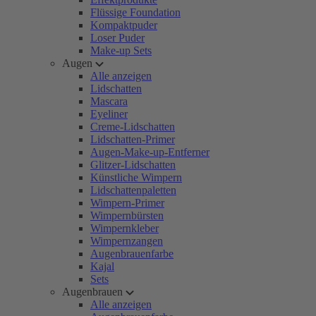
Flüssige Foundation
Kompaktpuder
Loser Puder
Make-up Sets
Augen
Alle anzeigen
Lidschatten
Mascara
Eyeliner
Creme-Lidschatten
Lidschatten-Primer
Augen-Make-up-Entferner
Glitzer-Lidschatten
Künstliche Wimpern
Lidschattenpaletten
Wimpern-Primer
Wimpernbürsten
Wimpernkleber
Wimpernzangen
Augenbrauenfarbe
Kajal
Sets
Augenbrauen
Alle anzeigen