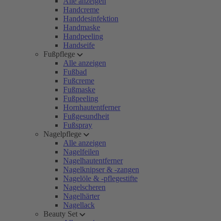
Alle anzeigen
Handcreme
Handdesinfektion
Handmaske
Handpeeling
Handseife
Fußpflege
Alle anzeigen
Fußbad
Fußcreme
Fußmaske
Fußpeeling
Hornhautentferner
Fußgesundheit
Fußspray
Nagelpflege
Alle anzeigen
Nagelfeilen
Nagelhautentferner
Nagelknipser & -zangen
Nagelöle & -pflegestifte
Nagelscheren
Nagelhärter
Nagellack
Beauty Set