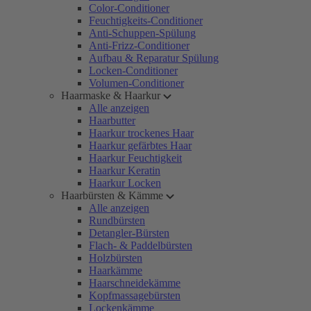
Color-Conditioner
Feuchtigkeits-Conditioner
Anti-Schuppen-Spülung
Anti-Frizz-Conditioner
Aufbau & Reparatur Spülung
Locken-Conditioner
Volumen-Conditioner
Haarmaske & Haarkur
Alle anzeigen
Haarbutter
Haarkur trockenes Haar
Haarkur gefärbtes Haar
Haarkur Feuchtigkeit
Haarkur Keratin
Haarkur Locken
Haarbürsten & Kämme
Alle anzeigen
Rundbürsten
Detangler-Bürsten
Flach- & Paddelbürsten
Holzbürsten
Haarkämme
Haarschneidekämme
Kopfmassagebürsten
Lockenkämme