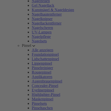
Nagelfeilen
Gel Nagellack
Kunstnägel & Nageldesign
Nagelhautentferner
Nagelknipser
Nagellackentferner
Nagelscheren
UV-Lampen
Nagelpflege
Nagelsets
Pinsel
Alle anzeigen
Foundationpinsel
Lidschattenpinsel
Lippenpinsel
Pinselreiniger
Rougepinsel
Applikatoren
Augenbrauenpinsel
Concealer-Pinsel
Eyelinerpinsel
Highlighter-Pinsel
Maskenpinsel
Pinselsets
Pinseltaschen