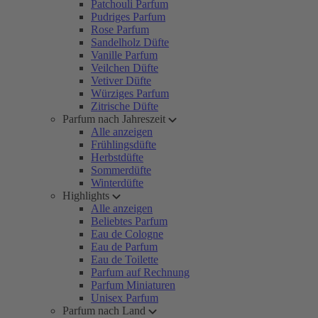
Patchouli Parfum
Pudriges Parfum
Rose Parfum
Sandelholz Düfte
Vanille Parfum
Veilchen Düfte
Vetiver Düfte
Würziges Parfum
Zitrische Düfte
Parfum nach Jahreszeit
Alle anzeigen
Frühlingsdüfte
Herbstdüfte
Sommerdüfte
Winterdüfte
Highlights
Alle anzeigen
Beliebtes Parfum
Eau de Cologne
Eau de Parfum
Eau de Toilette
Parfum auf Rechnung
Parfum Miniaturen
Unisex Parfum
Parfum nach Land