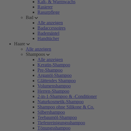
Kalt- & Warmwachs
Rasierer
Rasurpflege
Bad
Alle anzeigen
Badaccessoires
Bademäntel
Handtücher
Haare
Alle anzeigen
Shampoos
Alle anzeigen
Keratin-Shampoo
Pre-Shampoo
Arganöl-Shampoo
Glättendes Shampoo
Volumenshampoo
Herren-Shampoo
2-in-1-Shampoo & -Conditioner
Naturkosmetik-Shampoo
Shampoo ohne Silikone & Co.
Silbershampoo
Teebaumöl-Shampoo
Tiefenreinigungsshampoo
Tönungsshampoo