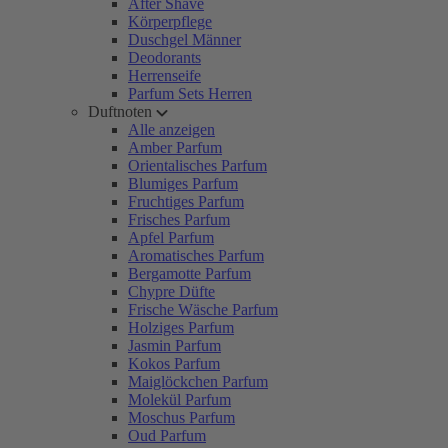
After Shave
Körperpflege
Duschgel Männer
Deodorants
Herrenseife
Parfum Sets Herren
Duftnoten
Alle anzeigen
Amber Parfum
Orientalisches Parfum
Blumiges Parfum
Fruchtiges Parfum
Frisches Parfum
Apfel Parfum
Aromatisches Parfum
Bergamotte Parfum
Chypre Düfte
Frische Wäsche Parfum
Holziges Parfum
Jasmin Parfum
Kokos Parfum
Maiglöckchen Parfum
Molekül Parfum
Moschus Parfum
Oud Parfum