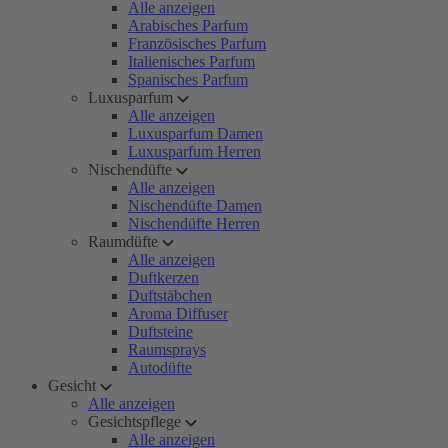
Alle anzeigen
Arabisches Parfum
Französisches Parfum
Italienisches Parfum
Spanisches Parfum
Luxusparfum
Alle anzeigen
Luxusparfum Damen
Luxusparfum Herren
Nischendüfte
Alle anzeigen
Nischendüfte Damen
Nischendüfte Herren
Raumdüfte
Alle anzeigen
Duftkerzen
Duftstäbchen
Aroma Diffuser
Duftsteine
Raumsprays
Autodüfte
Gesicht
Alle anzeigen
Gesichtspflege
Alle anzeigen