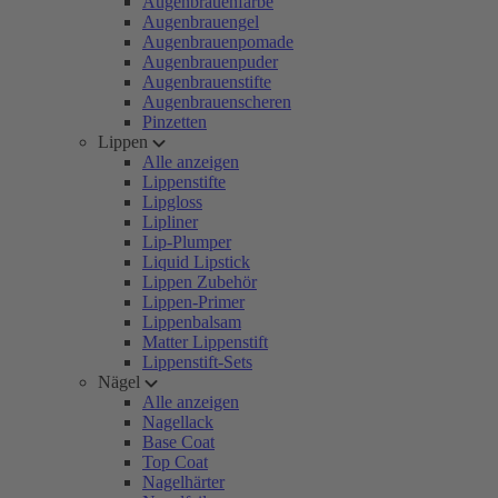
Augenbrauenfarbe
Augenbrauengel
Augenbrauenpomade
Augenbrauenpuder
Augenbrauenstifte
Augenbrauenscheren
Pinzetten
Lippen
Alle anzeigen
Lippenstifte
Lipgloss
Lipliner
Lip-Plumper
Liquid Lipstick
Lippen Zubehör
Lippen-Primer
Lippenbalsam
Matter Lippenstift
Lippenstift-Sets
Nägel
Alle anzeigen
Nagellack
Base Coat
Top Coat
Nagelhärter