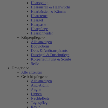
Haarstyling
Haarausfall & Haarwuchs
Haarbürsten & Kämme
Haarcreme
Haargel
Haarpaste
Haarpflege
Haarschneider
Körperpflege
Alle anzeigen
Bodylotions
Deos & Antitranspirants
Duschgel & Duschpflege
Körperreinigung & Scrubs
Seife
Drogerie
Alle anzeigen
Gesichtspflege
Alle anzeigen
Anti-Aging
Augen
Lippen
Nachtpflege
Tagespflege
Rasur