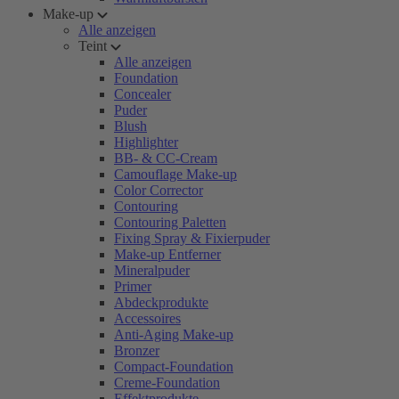
Make-up
Alle anzeigen
Teint
Alle anzeigen
Foundation
Concealer
Puder
Blush
Highlighter
BB- & CC-Cream
Camouflage Make-up
Color Corrector
Contouring
Contouring Paletten
Fixing Spray & Fixierpuder
Make-up Entferner
Mineralpuder
Primer
Abdeckprodukte
Accessoires
Anti-Aging Make-up
Bronzer
Compact-Foundation
Creme-Foundation
Effektprodukte