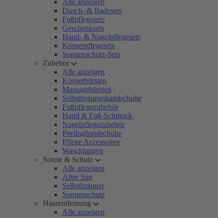
Alle anzeigen
Dusch- & Badesets
Fußpflegesets
Geschenksets
Hand- & Nagelpflegesets
Körperpflegesets
Sonnenschutz-Sets
Zubehör
Alle anzeigen
Körperbürsten
Massagebürsten
Selbstbräungshandschuhe
Fußpflegezubehör
Hand & Fuß-Schmuck
Nagelpflegezubehör
Peelinghandschuhe
Pflege Accessoires
Waschlappen
Sonne & Schutz
Alle anzeigen
After Sun
Selbstbräuner
Sonnenschutz
Haarentfernung
Alle anzeigen