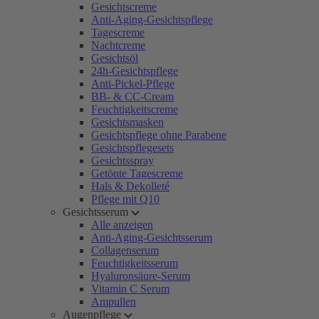
Gesichtscreme
Anti-Aging-Gesichtspflege
Tagescreme
Nachtcreme
Gesichtsöl
24h-Gesichtspflege
Anti-Pickel-Pflege
BB- & CC-Cream
Feuchtigkeitscreme
Gesichtsmasken
Gesichtspflege ohne Parabene
Gesichtspflegesets
Gesichtsspray
Getönte Tagescreme
Hals & Dekolleté
Pflege mit Q10
Gesichtsserum
Alle anzeigen
Anti-Aging-Gesichtsserum
Collagenserum
Feuchtigkeitsserum
Hyaluronsäure-Serum
Vitamin C Serum
Ampullen
Augenpflege