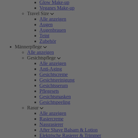
Glow Make-up
Veganes Make-up
Travel Size
Alle anzeigen
Augen
Augenbrauen
Teint
Zubehör
Männerpflege
Alle anzeigen
Gesichtspflege
Alle anzeigen
Anti-Aging
Gesichtscreme
Gesichtsreinigung
Gesichtsserum
Pflegesets
Gesichtsmasken
Gesichtspeeling
Rasur
Alle anzeigen
Rasiercreme
Nassrasierer
After Shave Balsam & Lotion
Elektrische Rasierer & Trimmer