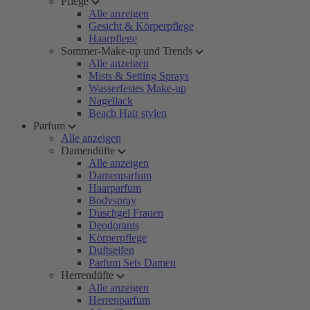
Pflege
Alle anzeigen
Gesicht & Körperpflege
Haarpflege
Sommer-Make-up und Trends
Alle anzeigen
Mists & Setting Sprays
Wasserfestes Make-up
Nagellack
Beach Hair stylen
Parfum
Alle anzeigen
Damendüfte
Alle anzeigen
Damenparfum
Haarparfum
Bodyspray
Duschgel Frauen
Deodorants
Körperpflege
Duftseifen
Parfum Sets Damen
Herrendüfte
Alle anzeigen
Herrenparfum