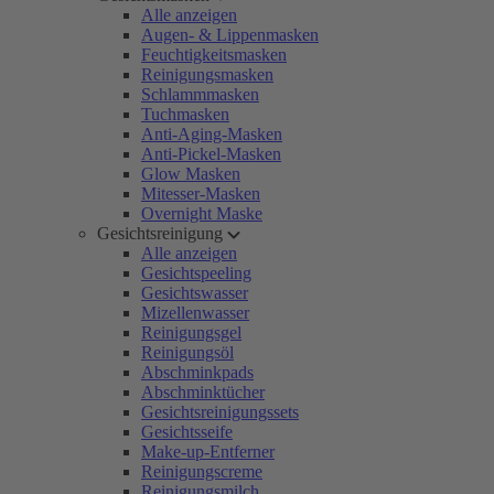
Alle anzeigen
Augen- & Lippenmasken
Feuchtigkeitsmasken
Reinigungsmasken
Schlammmasken
Tuchmasken
Anti-Aging-Masken
Anti-Pickel-Masken
Glow Masken
Mitesser-Masken
Overnight Maske
Gesichtsreinigung
Alle anzeigen
Gesichtspeeling
Gesichtswasser
Mizellenwasser
Reinigungsgel
Reinigungsöl
Abschminkpads
Abschminktücher
Gesichtsreinigungssets
Gesichtsseife
Make-up-Entferner
Reinigungscreme
Reinigungsmilch