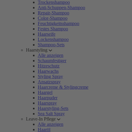
Trockenshampoo
Anti-Schuppen-Shampoo
Repair-Shampoo
Color-Shampoo
Feuchtigkeitsshampoo
Festes Shampoo
Haarseife
Lockenshampoo
Shampoo-Sets
Haarstyling
Alle anzeigen
Schaumfestiger
Hitzeschutz
Haarwachs
Styling Spray
Ansatzspray
Haarcreme & Stylingcreme
Haargel
Haarpuder
Haarspray
Haarstyling-Sets
Sea Salt Spray
Leave-In Pflege
Alle anzeigen
Haaröl