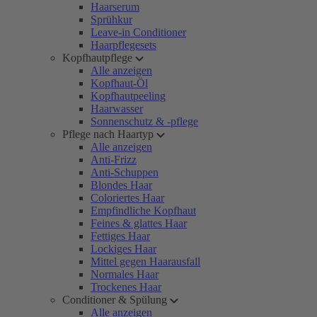
Haarserum
Sprühkur
Leave-in Conditioner
Haarpflegesets
Kopfhautpflege
Alle anzeigen
Kopfhaut-Öl
Kopfhautpeeling
Haarwasser
Sonnenschutz & -pflege
Pflege nach Haartyp
Alle anzeigen
Anti-Frizz
Anti-Schuppen
Blondes Haar
Coloriertes Haar
Empfindliche Kopfhaut
Feines & glattes Haar
Fettiges Haar
Lockiges Haar
Mittel gegen Haarausfall
Normales Haar
Trockenes Haar
Conditioner & Spülung
Alle anzeigen