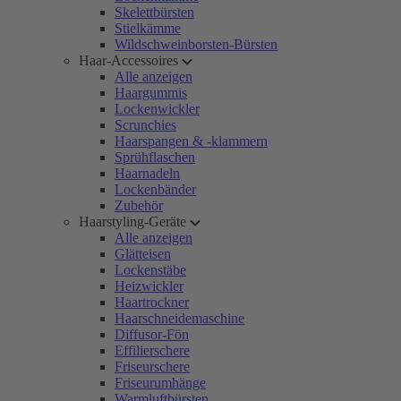
Skelettbürsten
Stielkämme
Wildschweinborsten-Bürsten
Haar-Accessoires
Alle anzeigen
Haargummis
Lockenwickler
Scrunchies
Haarspangen & -klammern
Sprühflaschen
Haarnadeln
Lockenbänder
Zubehör
Haarstyling-Geräte
Alle anzeigen
Glätteisen
Lockenstäbe
Heizwickler
Haartrockner
Haarschneidemaschine
Diffusor-Fön
Effilierschere
Friseurschere
Friseurumhänge
Warmluftbürsten