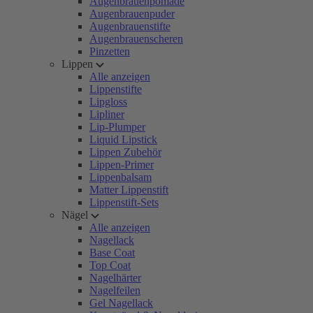
Augenbrauenpomade
Augenbrauenpuder
Augenbrauenstifte
Augenbrauenscheren
Pinzetten
Lippen
Alle anzeigen
Lippenstifte
Lipgloss
Lipliner
Lip-Plumper
Liquid Lipstick
Lippen Zubehör
Lippen-Primer
Lippenbalsam
Matter Lippenstift
Lippenstift-Sets
Nägel
Alle anzeigen
Nagellack
Base Coat
Top Coat
Nagelhärter
Nagelfeilen
Gel Nagellack