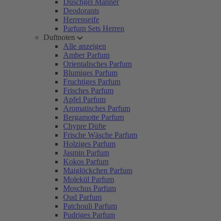
Duschgel Männer
Deodorants
Herrenseife
Parfum Sets Herren
Duftnoten
Alle anzeigen
Amber Parfum
Orientalisches Parfum
Blumiges Parfum
Fruchtiges Parfum
Frisches Parfum
Apfel Parfum
Aromatisches Parfum
Bergamotte Parfum
Chypre Düfte
Frische Wäsche Parfum
Holziges Parfum
Jasmin Parfum
Kokos Parfum
Maiglöckchen Parfum
Molekül Parfum
Moschus Parfum
Oud Parfum
Patchouli Parfum
Pudriges Parfum