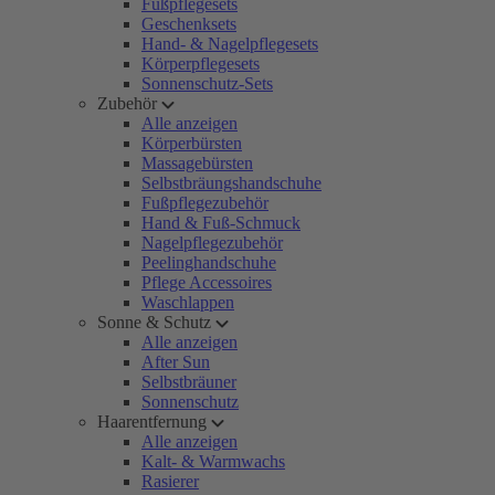
Fußpflegesets
Geschenksets
Hand- & Nagelpflegesets
Körperpflegesets
Sonnenschutz-Sets
Zubehör
Alle anzeigen
Körperbürsten
Massagebürsten
Selbstbräungshandschuhe
Fußpflegezubehör
Hand & Fuß-Schmuck
Nagelpflegezubehör
Peelinghandschuhe
Pflege Accessoires
Waschlappen
Sonne & Schutz
Alle anzeigen
After Sun
Selbstbräuner
Sonnenschutz
Haarentfernung
Alle anzeigen
Kalt- & Warmwachs
Rasierer