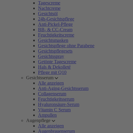
Tagescreme
Nachtcreme
Gesichtsöl
24h-Gesichtspflege
Anti-Pickel-Pflege
BB- & CC-Cream
Feuchtigkeitscreme
Gesichtsmasken
Gesichtspflege ohne Parabene
Gesichtspflegesets
Gesichtsspray
Getönte Tagescreme
Hals & Dekolleté
Pflege mit Q10
Gesichtsserum
Alle anzeigen
Anti-Aging-Gesichtsserum
Collagenserum
Feuchtigkeitsserum
Hyaluronsäure-Serum
Vitamin C Serum
Ampullen
Augenpflege
Alle anzeigen
Augenbrauenserum