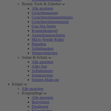
Beauty Tools & Zubehör
Alle anzeigen
Gesichtsmassage
Gesichtsreinigungsbürsten
Gesichtsreinigungstools
Gua Sha Steine
Kosmetikspiegel
Augenbrauenscheren
Micro Needle Roller
Pinzetten
Schlafmasken
Wimpernbürsten
Sonne & Schutz
Alle anzeigen
After Sun
Selbstbräuner
Sonnencreme
Sonnen-Make-up
Körper
Alle anzeigen
Körperpflege
Alle anzeigen
Bodylotion
Deodorant
Körperbutter