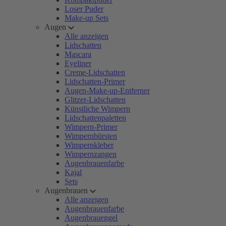
Loser Puder
Make-up Sets
Augen
Alle anzeigen
Lidschatten
Mascara
Eyeliner
Creme-Lidschatten
Lidschatten-Primer
Augen-Make-up-Entferner
Glitzer-Lidschatten
Künstliche Wimpern
Lidschattenpaletten
Wimpern-Primer
Wimpernbürsten
Wimpernkleber
Wimpernzangen
Augenbrauenfarbe
Kajal
Sets
Augenbrauen
Alle anzeigen
Augenbrauenfarbe
Augenbrauengel