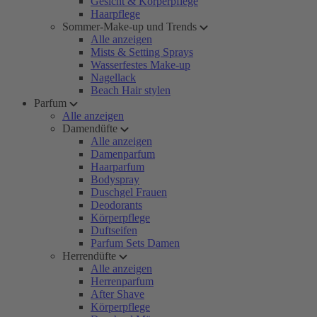
Gesicht & Körperpflege
Haarpflege
Sommer-Make-up und Trends
Alle anzeigen
Mists & Setting Sprays
Wasserfestes Make-up
Nagellack
Beach Hair stylen
Parfum
Alle anzeigen
Damendüfte
Alle anzeigen
Damenparfum
Haarparfum
Bodyspray
Duschgel Frauen
Deodorants
Körperpflege
Duftseifen
Parfum Sets Damen
Herrendüfte
Alle anzeigen
Herrenparfum
After Shave
Körperpflege