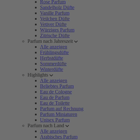
Rose Parfum
Sandelholz Düfte
Vanille Parfum
Veilchen Düfte
Vetiver Düfte
Würziges Parfum
Zitrische Düfte
Parfum nach Jahreszeit
Alle anzeigen
Frühlingsdüfte
Herbstdüfte
Sommerdüfte
Winterdüfte
Highlights
Alle anzeigen
Beliebtes Parfum
Eau de Cologne
Eau de Parfum
Eau de Toilette
Parfum auf Rechnung
Parfum Miniaturen
Unisex Parfum
Parfum nach Land
Alle anzeigen
Arabisches Parfum