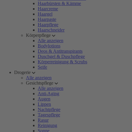
Haarbürsten & Kämme
Haarcreme
Haargel
Haarpaste
Haarpflege
Haarschneider
Körperpflege
Alle anzeigen
Bodylotions
Deos & Antitranspirants
Duschgel & Duschpflege
Körperreinigung & Scrubs
Seife
Drogerie
Alle anzeigen
Gesichtspflege
Alle anzeigen
Anti-Aging
Augen
Lippen
Nachtpflege
Tagespflege
Rasur
Reinigung
Sonne