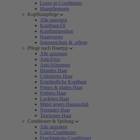
Leave-in Conditioner
Haarpflegesets
Kopfhautpflege
Alle anzeigen
Kopfhaut-Öl
Kopfhautpeeling
Haarwasser
Sonnenschutz & -pflege
Pflege nach Haartyp
Alle anzeigen
Anti-Frizz
Anti-Schuppen
Blondes Haar
Coloriertes Haar
Empfindliche Kopfhaut
Feines & glattes Haar
Fettiges Haar
Lockiges Haar
Mittel gegen Haarausfall
Normales Haar
Trockenes Haar
Conditioner & Spülung
Alle anzeigen
Color-Conditioner
Feuchtigkeits-Conditioner