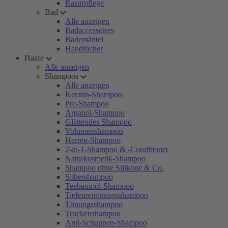
Rasurpflege
Bad
Alle anzeigen
Badaccessoires
Bademäntel
Handtücher
Haare
Alle anzeigen
Shampoos
Alle anzeigen
Keratin-Shampoo
Pre-Shampoo
Arganöl-Shampoo
Glättendes Shampoo
Volumenshampoo
Herren-Shampoo
2-in-1-Shampoo & -Conditioner
Naturkosmetik-Shampoo
Shampoo ohne Silikone & Co.
Silbershampoo
Teebaumöl-Shampoo
Tiefenreinigungsshampoo
Tönungsshampoo
Trockenshampoo
Anti-Schuppen-Shampoo