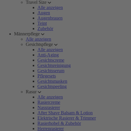
Travel Size
Alle anzeigen
Augen
Augenbrauen
Teint
Zubehör
Männerpflege
Alle anzeigen
Gesichtspflege
Alle anzeigen
Anti-Aging
Gesichtscreme
Gesichtsreinigung
Gesichtsserum
Pflegesets
Gesichtsmasken
Gesichtspeeling
Rasur
Alle anzeigen
Rasiercreme
Nassrasierer
After Shave Balsam & Lotion
Elektrische Rasierer & Trimmer
Rasierhobel & Zubehör
Herrenrasierer