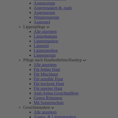
Augencreme
Augenmasken & -pads
Augenserum
Wimpernserum
Augengel
Lippenpflege
Alle anzeigen
Lippenbalsam
Lippenmasken
Lippenöl
Lippenpeeling
Lippenserum
Pflege nach Hautbedürfnis/Hauttyp
Alle anzeigen
Für fettige Haut
Für Mischhaut
Für sensible Haut
Für trockene Haut
Für unreine Haut
Anti-Aging-Gesichtspflege
Gegen Rötungen
Mit Sonnenschutz
Gesichtsmasken
Alle anzeigen
Augen- & Lippenmasken