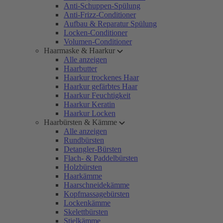
Anti-Schuppen-Spülung
Anti-Frizz-Conditioner
Aufbau & Reparatur Spülung
Locken-Conditioner
Volumen-Conditioner
Haarmaske & Haarkur
Alle anzeigen
Haarbutter
Haarkur trockenes Haar
Haarkur gefärbtes Haar
Haarkur Feuchtigkeit
Haarkur Keratin
Haarkur Locken
Haarbürsten & Kämme
Alle anzeigen
Rundbürsten
Detangler-Bürsten
Flach- & Paddelbürsten
Holzbürsten
Haarkämme
Haarschneidekämme
Kopfmassagebürsten
Lockenkämme
Skelettbürsten
Stielkämme