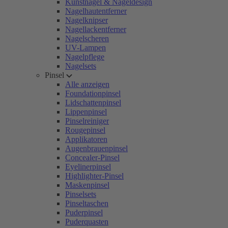
Kunstnägel & Nageldesign
Nagelhautentferner
Nagelknipser
Nagellackentferner
Nagelscheren
UV-Lampen
Nagelpflege
Nagelsets
Pinsel
Alle anzeigen
Foundationpinsel
Lidschattenpinsel
Lippenpinsel
Pinselreiniger
Rougepinsel
Applikatoren
Augenbrauenpinsel
Concealer-Pinsel
Eyelinerpinsel
Highlighter-Pinsel
Maskenpinsel
Pinselsets
Pinseltaschen
Puderpinsel
Puderquasten