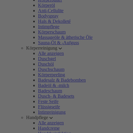
Körperöl
Anti-Cellulite
Bodyspray
Hals & Dekolleté
Intimpflege
Körperschaum
Massageöle & ätherische Öle
Sauna-Öl & -Aufguss
Körperreinigung
Alle anzeigen
Duschgel
Duschöl
Duschschaum
Körperpeeling
Badesalz & Badebomben
Badeöl & -milch
Badeschaum
Dusch- & Badesets
Feste Seife
Flüssigseife
Intimreinigung
Handpflege
Alle anzeigen
Handcreme