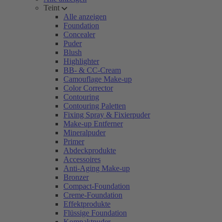
Teint
Alle anzeigen
Foundation
Concealer
Puder
Blush
Highlighter
BB- & CC-Cream
Camouflage Make-up
Color Corrector
Contouring
Contouring Paletten
Fixing Spray & Fixierpuder
Make-up Entferner
Mineralpuder
Primer
Abdeckprodukte
Accessoires
Anti-Aging Make-up
Bronzer
Compact-Foundation
Creme-Foundation
Effektprodukte
Flüssige Foundation
Kompaktpuder