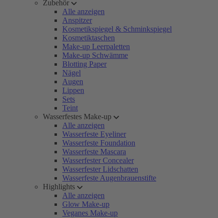
Zubehör
Alle anzeigen
Anspitzer
Kosmetikspiegel & Schminkspiegel
Kosmetiktaschen
Make-up Leerpaletten
Make-up Schwämme
Blotting Paper
Nägel
Augen
Lippen
Sets
Teint
Wasserfestes Make-up
Alle anzeigen
Wasserfeste Eyeliner
Wasserfeste Foundation
Wasserfeste Mascara
Wasserfester Concealer
Wasserfester Lidschatten
Wasserfeste Augenbrauenstifte
Highlights
Alle anzeigen
Glow Make-up
Veganes Make-up