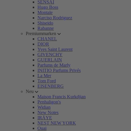
SENSAI
Hugo Boss
Montale
Narciso Rodriguez
Shiseido
Rabanne
Premiummarken
CHANEL
DIOR
Yves Saint Laurent
GIVENCHY
GUERLAIN
Parfums de Marly
INITIO Parfums Privés
La Mer
Tom Ford
EISENBERG
Neu
Maison Francis Kurkdjian
Penhaligon's
Widian
New Notes
IRÄYE
NEST NEW YORK
Ouai