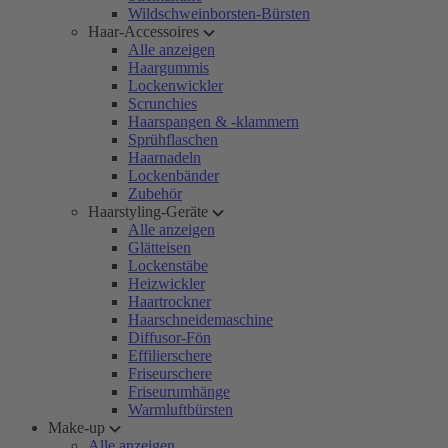
Wildschweinborsten-Bürsten
Haar-Accessoires
Alle anzeigen
Haargummis
Lockenwickler
Scrunchies
Haarspangen & -klammern
Sprühflaschen
Haarnadeln
Lockenbänder
Zubehör
Haarstyling-Geräte
Alle anzeigen
Glätteisen
Lockenstäbe
Heizwickler
Haartrockner
Haarschneidemaschine
Diffusor-Fön
Effilierschere
Friseurschere
Friseurumhänge
Warmluftbürsten
Make-up
Alle anzeigen