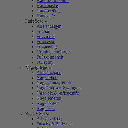
Handdesinfektion
Handmaske
Handpeeling
Handseife
Fußpflege
Alle anzeigen
Fußbad
Fußcreme
Fußmaske
Fußpeeling
Hornhautentferner
Fußgesundheit
Fußspray
Nagelpflege
Alle anzeigen
Nagelfeilen
Nagelhautentferner
Nagelknipser & -zangen
Nagelöle & -pflegestifte
Nagelscheren
Nagelhärter
Nagellack
Beauty Set
Alle anzeigen
Dusch- & Badesets