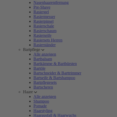
Nasenhaarentfernung
Pre-Shave
Rasiergel
Rasiermesser
Rasierpinsel
Rasierschale
Rasierschaum
Rasierseife
Rasiersets Herren
Rasierständer
Bartpflege
Alle anzeigen
Bartbalsam
Bartkämme & Bartbürsten
Bartöle
Bartschneider & Barttrimmer
Bartseife & Bartshampoo
Bartpflegesets
Bartscheren
Haare
Alle anzeigen
Shampoo
Pomade
Haarstyling
Haarausfall & Haarwuchs