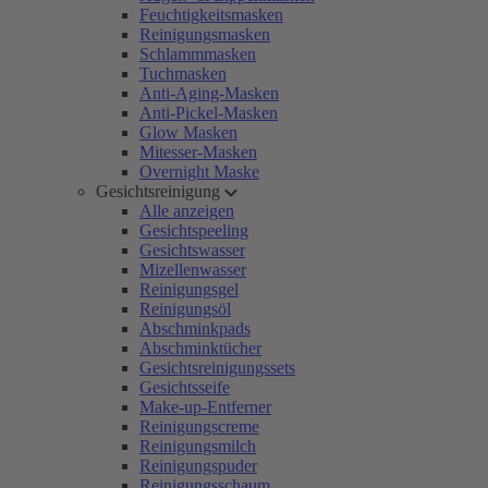
Feuchtigkeitsmasken
Reinigungsmasken
Schlammmasken
Tuchmasken
Anti-Aging-Masken
Anti-Pickel-Masken
Glow Masken
Mitesser-Masken
Overnight Maske
Gesichtsreinigung
Alle anzeigen
Gesichtspeeling
Gesichtswasser
Mizellenwasser
Reinigungsgel
Reinigungsöl
Abschminkpads
Abschminktücher
Gesichtsreinigungssets
Gesichtsseife
Make-up-Entferner
Reinigungscreme
Reinigungsmilch
Reinigungspuder
Reinigungsschaum