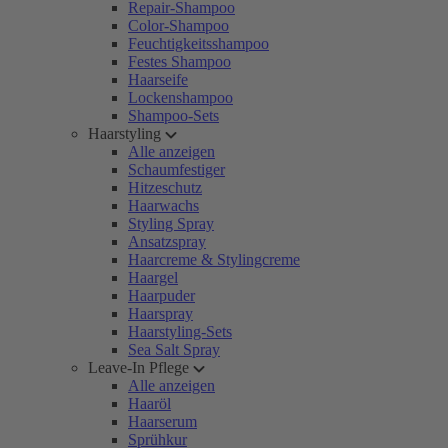
Repair-Shampoo
Color-Shampoo
Feuchtigkeitsshampoo
Festes Shampoo
Haarseife
Lockenshampoo
Shampoo-Sets
Haarstyling
Alle anzeigen
Schaumfestiger
Hitzeschutz
Haarwachs
Styling Spray
Ansatzspray
Haarcreme & Stylingcreme
Haargel
Haarpuder
Haarspray
Haarstyling-Sets
Sea Salt Spray
Leave-In Pflege
Alle anzeigen
Haaröl
Haarserum
Sprühkur