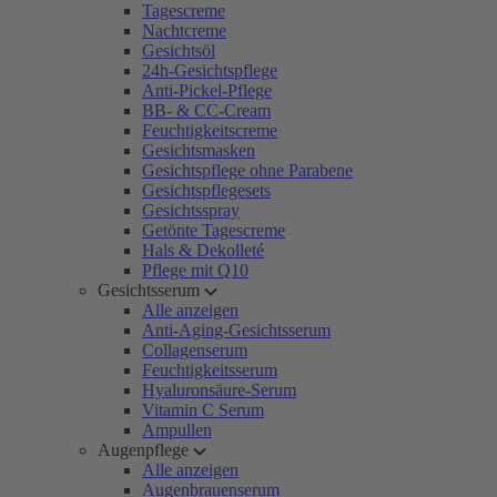
Tagescreme
Nachtcreme
Gesichtsöl
24h-Gesichtspflege
Anti-Pickel-Pflege
BB- & CC-Cream
Feuchtigkeitscreme
Gesichtsmasken
Gesichtspflege ohne Parabene
Gesichtspflegesets
Gesichtsspray
Getönte Tagescreme
Hals & Dekolleté
Pflege mit Q10
Gesichtsserum
Alle anzeigen
Anti-Aging-Gesichtsserum
Collagenserum
Feuchtigkeitsserum
Hyaluronsäure-Serum
Vitamin C Serum
Ampullen
Augenpflege
Alle anzeigen
Augenbrauenserum