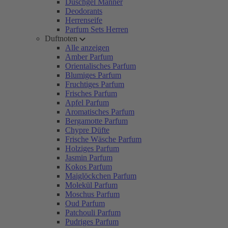
Duschgel Männer
Deodorants
Herrenseife
Parfum Sets Herren
Duftnoten
Alle anzeigen
Amber Parfum
Orientalisches Parfum
Blumiges Parfum
Fruchtiges Parfum
Frisches Parfum
Apfel Parfum
Aromatisches Parfum
Bergamotte Parfum
Chypre Düfte
Frische Wäsche Parfum
Holziges Parfum
Jasmin Parfum
Kokos Parfum
Maiglöckchen Parfum
Molekül Parfum
Moschus Parfum
Oud Parfum
Patchouli Parfum
Pudriges Parfum