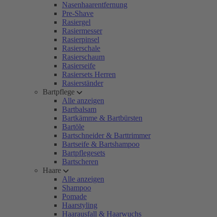
Nasenhaarentfernung
Pre-Shave
Rasiergel
Rasiermesser
Rasierpinsel
Rasierschale
Rasierschaum
Rasierseife
Rasiersets Herren
Rasierständer
Bartpflege
Alle anzeigen
Bartbalsam
Bartkämme & Bartbürsten
Bartöle
Bartschneider & Barttrimmer
Bartseife & Bartshampoo
Bartpflegesets
Bartscheren
Haare
Alle anzeigen
Shampoo
Pomade
Haarstyling
Haarausfall & Haarwuchs