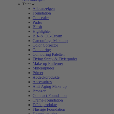
Teint
Alle anzeigen
Foundation
Concealer
Puder
Blush
Highlighter
BB- & CC-Cream
Camouflage Make-up
Color Corrector
Contouring
Contouring Paletten
Fixing Spray & Fixierpuder
Make-up Entferner
Mineralpuder
Primer
Abdeckprodukte
Accessoires
Anti-Aging Make-up
Bronzer
Compact-Foundation
Creme-Foundation
Effektprodukte
Flüssige Foundation
Kompaktpuder