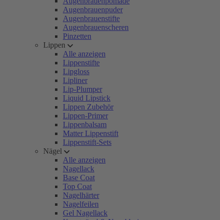
Augenbrauenpomade
Augenbrauenpuder
Augenbrauenstifte
Augenbrauenscheren
Pinzetten
Lippen
Alle anzeigen
Lippenstifte
Lipgloss
Lipliner
Lip-Plumper
Liquid Lipstick
Lippen Zubehör
Lippen-Primer
Lippenbalsam
Matter Lippenstift
Lippenstift-Sets
Nägel
Alle anzeigen
Nagellack
Base Coat
Top Coat
Nagelhärter
Nagelfeilen
Gel Nagellack