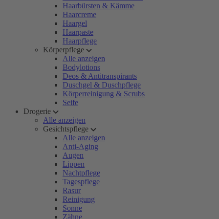
Haarbürsten & Kämme
Haarcreme
Haargel
Haarpaste
Haarpflege
Körperpflege
Alle anzeigen
Bodylotions
Deos & Antitranspirants
Duschgel & Duschpflege
Körperreinigung & Scrubs
Seife
Drogerie
Alle anzeigen
Gesichtspflege
Alle anzeigen
Anti-Aging
Augen
Lippen
Nachtpflege
Tagespflege
Rasur
Reinigung
Sonne
Zähne