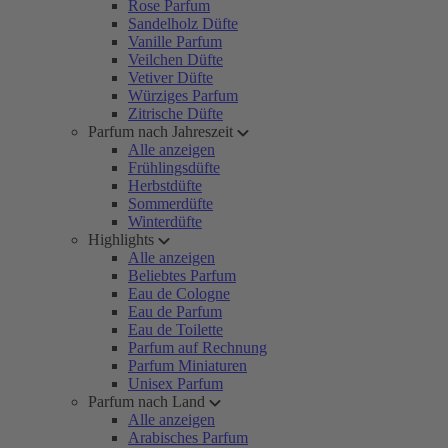
Rose Parfum
Sandelholz Düfte
Vanille Parfum
Veilchen Düfte
Vetiver Düfte
Würziges Parfum
Zitrische Düfte
Parfum nach Jahreszeit
Alle anzeigen
Frühlingsdüfte
Herbstdüfte
Sommerdüfte
Winterdüfte
Highlights
Alle anzeigen
Beliebtes Parfum
Eau de Cologne
Eau de Parfum
Eau de Toilette
Parfum auf Rechnung
Parfum Miniaturen
Unisex Parfum
Parfum nach Land
Alle anzeigen
Arabisches Parfum