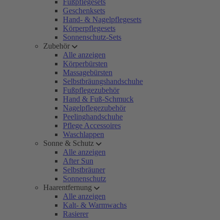
Fußpflegesets
Geschenksets
Hand- & Nagelpflegesets
Körperpflegesets
Sonnenschutz-Sets
Zubehör
Alle anzeigen
Körperbürsten
Massagebürsten
Selbstbräungshandschuhe
Fußpflegezubehör
Hand & Fuß-Schmuck
Nagelpflegezubehör
Peelinghandschuhe
Pflege Accessoires
Waschlappen
Sonne & Schutz
Alle anzeigen
After Sun
Selbstbräuner
Sonnenschutz
Haarentfernung
Alle anzeigen
Kalt- & Warmwachs
Rasierer