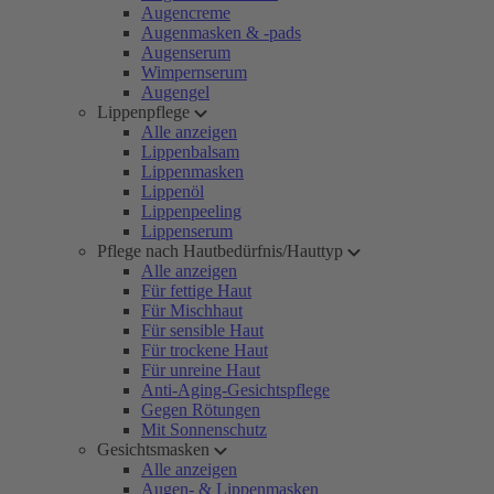
Augencreme
Augenmasken & -pads
Augenserum
Wimpernserum
Augengel
Lippenpflege
Alle anzeigen
Lippenbalsam
Lippenmasken
Lippenöl
Lippenpeeling
Lippenserum
Pflege nach Hautbedürfnis/Hauttyp
Alle anzeigen
Für fettige Haut
Für Mischhaut
Für sensible Haut
Für trockene Haut
Für unreine Haut
Anti-Aging-Gesichtspflege
Gegen Rötungen
Mit Sonnenschutz
Gesichtsmasken
Alle anzeigen
Augen- & Lippenmasken