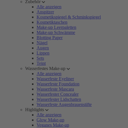
Zubehör
Alle anzeigen
Anspitzer
Kosmetikspiegel & Schminkspiegel
Kosmetiktaschen
Make-up Leerpaletten
Make-up Schwämme
Blotting Paper
Nägel
Augen
Lippen
Sets
Teint
Wasserfestes Make-up
Alle anzeigen
Wasserfeste Eyeliner
Wasserfeste Foundation
Wasserfeste Mascara
Wasserfester Concealer
Wasserfester Lidschatten
Wasserfeste Augenbrauenstifte
Highlights
Alle anzeigen
Glow Make-up
Veganes Make-up