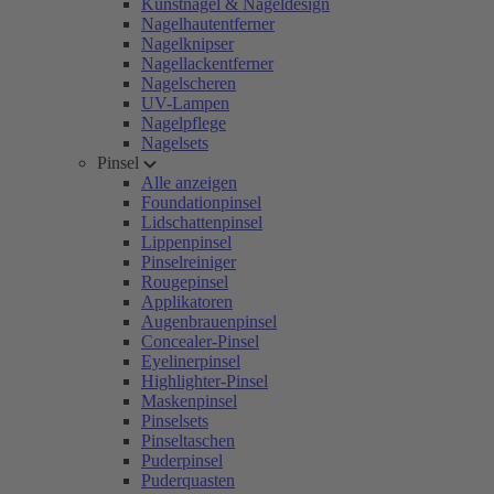
Kunstnägel & Nageldesign
Nagelhautentferner
Nagelknipser
Nagellackentferner
Nagelscheren
UV-Lampen
Nagelpflege
Nagelsets
Pinsel
Alle anzeigen
Foundationpinsel
Lidschattenpinsel
Lippenpinsel
Pinselreiniger
Rougepinsel
Applikatoren
Augenbrauenpinsel
Concealer-Pinsel
Eyelinerpinsel
Highlighter-Pinsel
Maskenpinsel
Pinselsets
Pinseltaschen
Puderpinsel
Puderquasten