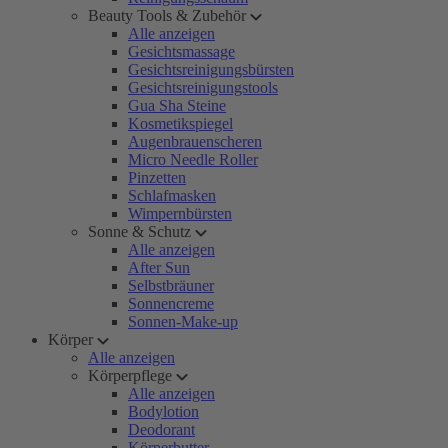
Beauty Tools & Zubehör
Alle anzeigen
Gesichtsmassage
Gesichtsreinigungsbürsten
Gesichtsreinigungstools
Gua Sha Steine
Kosmetikspiegel
Augenbrauenscheren
Micro Needle Roller
Pinzetten
Schlafmasken
Wimpernbürsten
Sonne & Schutz
Alle anzeigen
After Sun
Selbstbräuner
Sonnencreme
Sonnen-Make-up
Körper
Alle anzeigen
Körperpflege
Alle anzeigen
Bodylotion
Deodorant
Körperbutter