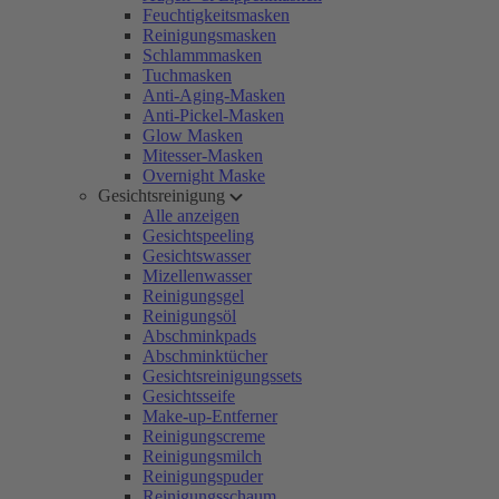
Feuchtigkeitsmasken
Reinigungsmasken
Schlammmasken
Tuchmasken
Anti-Aging-Masken
Anti-Pickel-Masken
Glow Masken
Mitesser-Masken
Overnight Maske
Gesichtsreinigung
Alle anzeigen
Gesichtspeeling
Gesichtswasser
Mizellenwasser
Reinigungsgel
Reinigungsöl
Abschminkpads
Abschminktücher
Gesichtsreinigungssets
Gesichtsseife
Make-up-Entferner
Reinigungscreme
Reinigungsmilch
Reinigungspuder
Reinigungsschaum