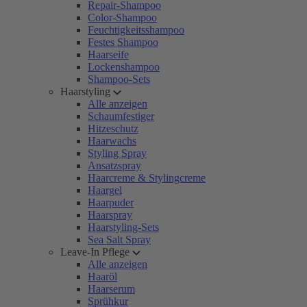
Repair-Shampoo
Color-Shampoo
Feuchtigkeitsshampoo
Festes Shampoo
Haarseife
Lockenshampoo
Shampoo-Sets
Haarstyling
Alle anzeigen
Schaumfestiger
Hitzeschutz
Haarwachs
Styling Spray
Ansatzspray
Haarcreme & Stylingcreme
Haargel
Haarpuder
Haarspray
Haarstyling-Sets
Sea Salt Spray
Leave-In Pflege
Alle anzeigen
Haaröl
Haarserum
Sprühkur