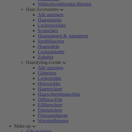
Wildschweinborsten-Bürsten
Haar-Accessoires
Alle anzeigen
Haargummis
Lockenwickler
Scrunchies
Haarspangen & -klammern
Sprühflaschen
Haarnadeln
Lockenbänder
Zubehör
Haarstyling-Geräte
Alle anzeigen
Glätteisen
Lockenstäbe
Heizwickler
Haartrockner
Haarschneidemaschine
Diffusor-Fön
Effilierschere
Friseurschere
Friseurumhänge
Warmluftbürsten
Make-up
Alle anzeigen