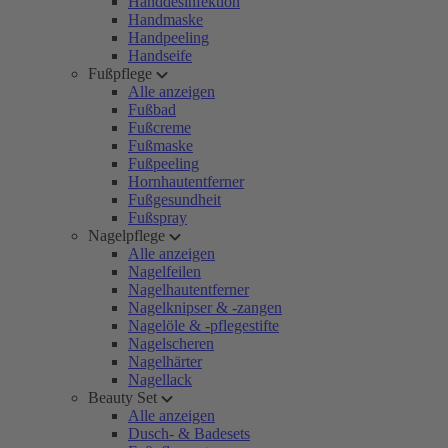
Handdesinfektion
Handmaske
Handpeeling
Handseife
Fußpflege
Alle anzeigen
Fußbad
Fußcreme
Fußmaske
Fußpeeling
Hornhautentferner
Fußgesundheit
Fußspray
Nagelpflege
Alle anzeigen
Nagelfeilen
Nagelhautentferner
Nagelknipser & -zangen
Nagelöle & -pflegestifte
Nagelscheren
Nagelhärter
Nagellack
Beauty Set
Alle anzeigen
Dusch- & Badesets