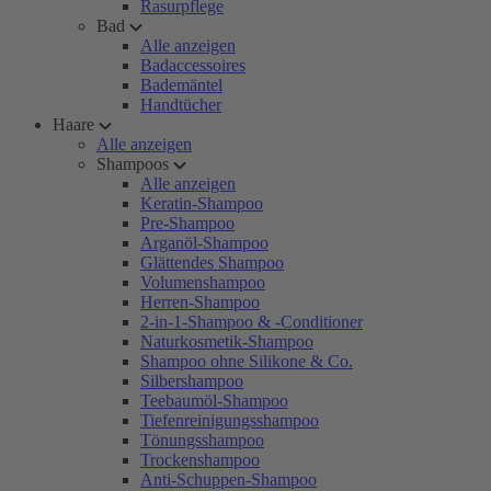
Rasurpflege
Bad
Alle anzeigen
Badaccessoires
Bademäntel
Handtücher
Haare
Alle anzeigen
Shampoos
Alle anzeigen
Keratin-Shampoo
Pre-Shampoo
Arganöl-Shampoo
Glättendes Shampoo
Volumenshampoo
Herren-Shampoo
2-in-1-Shampoo & -Conditioner
Naturkosmetik-Shampoo
Shampoo ohne Silikone & Co.
Silbershampoo
Teebaumöl-Shampoo
Tiefenreinigungsshampoo
Tönungsshampoo
Trockenshampoo
Anti-Schuppen-Shampoo