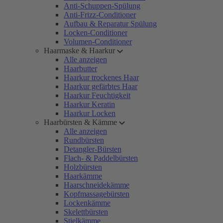
Anti-Schuppen-Spülung
Anti-Frizz-Conditioner
Aufbau & Reparatur Spülung
Locken-Conditioner
Volumen-Conditioner
Haarmaske & Haarkur
Alle anzeigen
Haarbutter
Haarkur trockenes Haar
Haarkur gefärbtes Haar
Haarkur Feuchtigkeit
Haarkur Keratin
Haarkur Locken
Haarbürsten & Kämme
Alle anzeigen
Rundbürsten
Detangler-Bürsten
Flach- & Paddelbürsten
Holzbürsten
Haarkämme
Haarschneidekämme
Kopfmassagebürsten
Lockenkämme
Skelettbürsten
Stielkämme