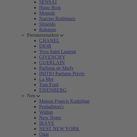
SENSAI
Hugo Boss
Montale
Narciso Rodriguez
Shiseido
Rabanne
Premiummarken
CHANEL
DIOR
Yves Saint Laurent
GIVENCHY
GUERLAIN
Parfums de Marly
INITIO Parfums Privés
La Mer
Tom Ford
EISENBERG
Neu
Maison Francis Kurkdjian
Penhaligon's
Widian
New Notes
IRÄYE
NEST NEW YORK
Ouai