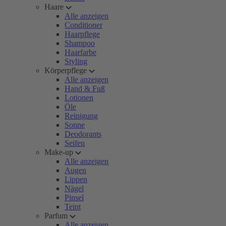
Haare
Alle anzeigen
Conditioner
Haarpflege
Shampoo
Haarfarbe
Styling
Körperpflege
Alle anzeigen
Hand & Fuß
Lotionen
Öle
Reinigung
Sonne
Deodorants
Seifen
Make-up
Alle anzeigen
Augen
Lippen
Nägel
Pinsel
Teint
Parfum
Alle anzeigen