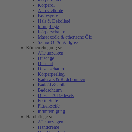
Körperöl
Anti-Cellulite
Bodyspray
Hals & Dekolleté
Intimpflege
Körperschaum
Massageöle & ätherische Öle
Sauna-Öl & -Aufguss
Körperreinigung
Alle anzeigen
Duschgel
Duschöl
Duschschaum
Körperpeeling
Badesalz & Badebomben
Badeöl & -milch
Badeschaum
Dusch- & Badesets
Feste Seife
Flüssigseife
Intimreinigung
Handpflege
Alle anzeigen
Handcreme