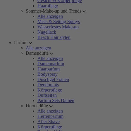
Gesicht & Körperpflege
Haarpflege
Sommer-Make-up und Trends
Alle anzeigen
Mists & Setting Sprays
Wasserfestes Make-up
Nagellack
Beach Hair stylen
Parfum
Alle anzeigen
Damendüfte
Alle anzeigen
Damenparfum
Haarparfum
Bodyspray
Duschgel Frauen
Deodorants
Körperpflege
Duftseifen
Parfum Sets Damen
Herrendüfte
Alle anzeigen
Herrenparfum
After Shave
Körperpflege