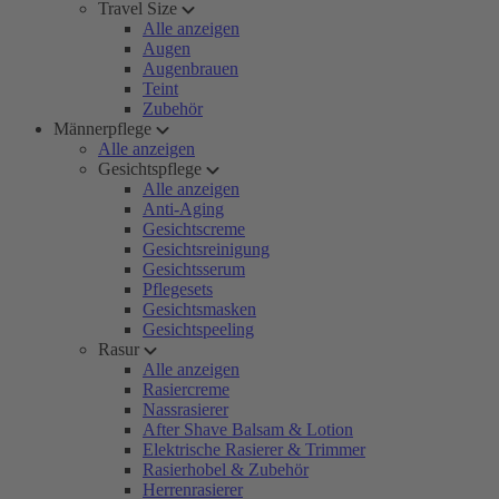
Travel Size
Alle anzeigen
Augen
Augenbrauen
Teint
Zubehör
Männerpflege
Alle anzeigen
Gesichtspflege
Alle anzeigen
Anti-Aging
Gesichtscreme
Gesichtsreinigung
Gesichtsserum
Pflegesets
Gesichtsmasken
Gesichtspeeling
Rasur
Alle anzeigen
Rasiercreme
Nassrasierer
After Shave Balsam & Lotion
Elektrische Rasierer & Trimmer
Rasierhobel & Zubehör
Herrenrasierer