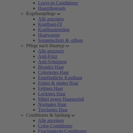
Leave-in Conditioner
Haarpflegesets
Kopfhautpflege
Alle anzeigen
Kopfhaut-Öl
Kopfhautpeeling
Haarwasser
Sonnenschutz & -pflege
Pflege nach Haartyp
Alle anzeigen
Anti-Frizz
Anti-Schuppen
Blondes Haar
Coloriertes Haar
Empfindliche Kopfhaut
Feines & glattes Haar
Fettiges Haar
Lockiges Haar
Mittel gegen Haarausfall
Normales Haar
Trockenes Haar
Conditioner & Spülung
Alle anzeigen
Color-Conditioner
Feuchtigkeits-Conditioner