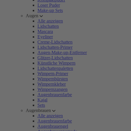
Loser Puder
Make-up Sets
Augen
Alle anzeigen
Lidschatten
Mascara
Eyeliner
Creme-Lidschatten
Lidschatten-Primer
Augen-Make-up-Entferner
Glitzer-Lidschatten
Künstliche Wimpern
Lidschattenpaletten
Wimpern-Primer
Wimpernbürsten
Wimpernkleber
Wimpernzangen
Augenbrauenfarbe
Kajal
Sets
Augenbrauen
Alle anzeigen
Augenbrauenfarbe
Augenbrauengel