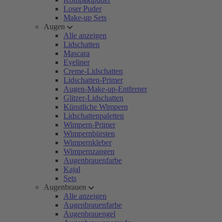
Loser Puder
Make-up Sets
Augen
Alle anzeigen
Lidschatten
Mascara
Eyeliner
Creme-Lidschatten
Lidschatten-Primer
Augen-Make-up-Entferner
Glitzer-Lidschatten
Künstliche Wimpern
Lidschattenpaletten
Wimpern-Primer
Wimpernbürsten
Wimpernkleber
Wimpernzangen
Augenbrauenfarbe
Kajal
Sets
Augenbrauen
Alle anzeigen
Augenbrauenfarbe
Augenbrauengel