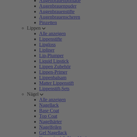
Augenbrauenpomade
Augenbrauenpuder
Augenbrauenstifte
Augenbrauenscheren
Pinzetten
Lippen
Alle anzeigen
Lippenstifte
Lipgloss
Lipliner
Lip-Plumper
Liquid Lipstick
Lippen Zubehör
Lippen-Primer
Lippenbalsam
Matter Lippenstift
Lippenstift-Sets
Nägel
Alle anzeigen
Nagellack
Base Coat
Top Coat
Nagelhärter
Nagelfeilen
Gel Nagellack