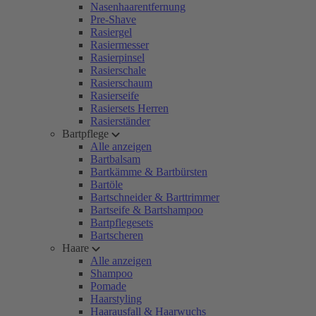
Nasenhaarentfernung
Pre-Shave
Rasiergel
Rasiermesser
Rasierpinsel
Rasierschale
Rasierschaum
Rasierseife
Rasiersets Herren
Rasierständer
Bartpflege
Alle anzeigen
Bartbalsam
Bartkämme & Bartbürsten
Bartöle
Bartschneider & Barttrimmer
Bartseife & Bartshampoo
Bartpflegesets
Bartscheren
Haare
Alle anzeigen
Shampoo
Pomade
Haarstyling
Haarausfall & Haarwuchs