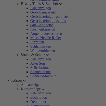
Beauty Tools & Zubehör
Alle anzeigen
Gesichtsmassage
Gesichtsreinigungsbürsten
Gesichtsreinigungstools
Gua Sha Steine
Kosmetikspiegel
Augenbrauenscheren
Micro Needle Roller
Pinzetten
Schlafmasken
Wimpernbürsten
Sonne & Schutz
Alle anzeigen
After Sun
Selbstbräuner
Sonnencreme
Sonnen-Make-up
Körper
Alle anzeigen
Körperpflege
Alle anzeigen
Bodylotion
Deodorant
Körperbutter