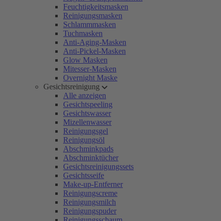
Feuchtigkeitsmasken
Reinigungsmasken
Schlammmasken
Tuchmasken
Anti-Aging-Masken
Anti-Pickel-Masken
Glow Masken
Mitesser-Masken
Overnight Maske
Gesichtsreinigung
Alle anzeigen
Gesichtspeeling
Gesichtswasser
Mizellenwasser
Reinigungsgel
Reinigungsöl
Abschminkpads
Abschminktücher
Gesichtsreinigungssets
Gesichtsseife
Make-up-Entferner
Reinigungscreme
Reinigungsmilch
Reinigungspuder
Reinigungsschaum