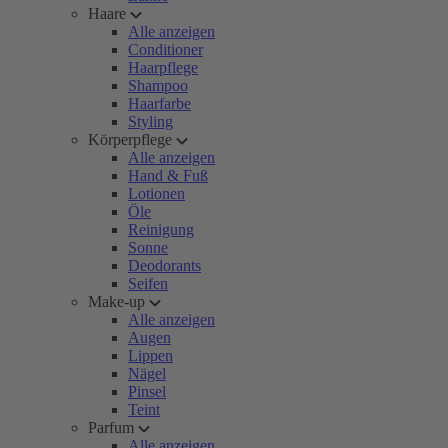
Haare
Alle anzeigen
Conditioner
Haarpflege
Shampoo
Haarfarbe
Styling
Körperpflege
Alle anzeigen
Hand & Fuß
Lotionen
Öle
Reinigung
Sonne
Deodorants
Seifen
Make-up
Alle anzeigen
Augen
Lippen
Nägel
Pinsel
Teint
Parfum
Alle anzeigen