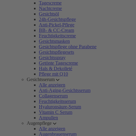
Tagescreme
Nachtcreme
Gesichtsöl
24h-Gesichtspflege
Anti-Pickel-Pflege
BB- & CC-Cream
Feuchtigkeitscreme
Gesichtsmasken
Gesichtspflege ohne Parabene
Gesichtspflegesets
Gesichtsspray
Getönte Tagescreme
Hals & Dekolleté
Pflege mit Q10
Gesichtsserum
Alle anzeigen
Anti-Aging-Gesichtsserum
Collagenserum
Feuchtigkeitsserum
Hyaluronsäure-Serum
Vitamin C Serum
Ampullen
Augenpflege
Alle anzeigen
Augenbrauenserum