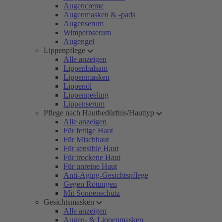
Augencreme
Augenmasken & -pads
Augenserum
Wimpernserum
Augengel
Lippenpflege
Alle anzeigen
Lippenbalsam
Lippenmasken
Lippenöl
Lippenpeeling
Lippenserum
Pflege nach Hautbedürfnis/Hauttyp
Alle anzeigen
Für fettige Haut
Für Mischhaut
Für sensible Haut
Für trockene Haut
Für unreine Haut
Anti-Aging-Gesichtspflege
Gegen Rötungen
Mit Sonnenschutz
Gesichtsmasken
Alle anzeigen
Augen- & Lippenmasken