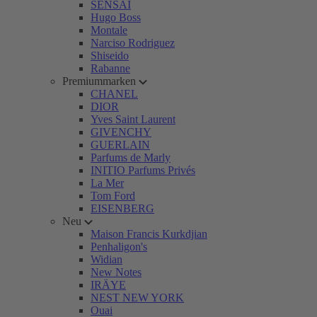
SENSAI
Hugo Boss
Montale
Narciso Rodriguez
Shiseido
Rabanne
Premiummarken
CHANEL
DIOR
Yves Saint Laurent
GIVENCHY
GUERLAIN
Parfums de Marly
INITIO Parfums Privés
La Mer
Tom Ford
EISENBERG
Neu
Maison Francis Kurkdjian
Penhaligon's
Widian
New Notes
IRÄYE
NEST NEW YORK
Ouai