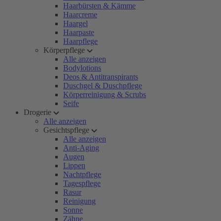
Haarbürsten & Kämme
Haarcreme
Haargel
Haarpaste
Haarpflege
Körperpflege
Alle anzeigen
Bodylotions
Deos & Antitranspirants
Duschgel & Duschpflege
Körperreinigung & Scrubs
Seife
Drogerie
Alle anzeigen
Gesichtspflege
Alle anzeigen
Anti-Aging
Augen
Lippen
Nachtpflege
Tagespflege
Rasur
Reinigung
Sonne
Zähne