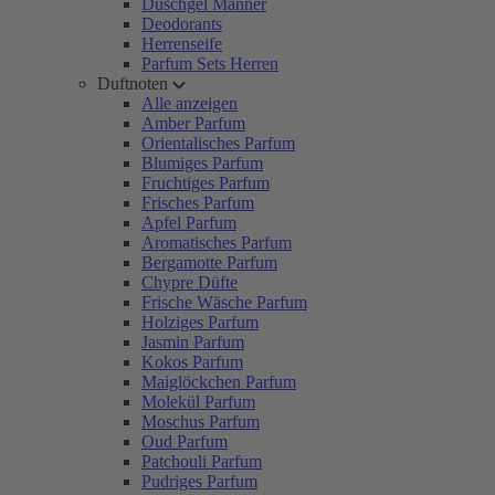
Duschgel Männer
Deodorants
Herrenseife
Parfum Sets Herren
Duftnoten
Alle anzeigen
Amber Parfum
Orientalisches Parfum
Blumiges Parfum
Fruchtiges Parfum
Frisches Parfum
Apfel Parfum
Aromatisches Parfum
Bergamotte Parfum
Chypre Düfte
Frische Wäsche Parfum
Holziges Parfum
Jasmin Parfum
Kokos Parfum
Maiglöckchen Parfum
Molekül Parfum
Moschus Parfum
Oud Parfum
Patchouli Parfum
Pudriges Parfum