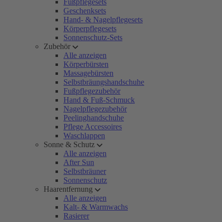
Fußpflegesets
Geschenksets
Hand- & Nagelpflegesets
Körperpflegesets
Sonnenschutz-Sets
Zubehör
Alle anzeigen
Körperbürsten
Massagebürsten
Selbstbräungshandschuhe
Fußpflegezubehör
Hand & Fuß-Schmuck
Nagelpflegezubehör
Peelinghandschuhe
Pflege Accessoires
Waschlappen
Sonne & Schutz
Alle anzeigen
After Sun
Selbstbräuner
Sonnenschutz
Haarentfernung
Alle anzeigen
Kalt- & Warmwachs
Rasierer