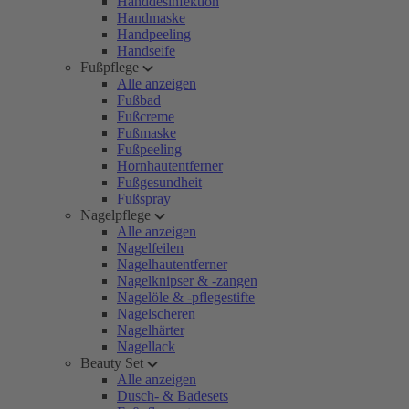
Handdesinfektion
Handmaske
Handpeeling
Handseife
Fußpflege
Alle anzeigen
Fußbad
Fußcreme
Fußmaske
Fußpeeling
Hornhautentferner
Fußgesundheit
Fußspray
Nagelpflege
Alle anzeigen
Nagelfeilen
Nagelhautentferner
Nagelknipser & -zangen
Nagelöle & -pflegestifte
Nagelscheren
Nagelhärter
Nagellack
Beauty Set
Alle anzeigen
Dusch- & Badesets