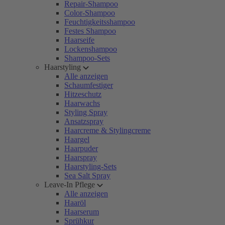
Repair-Shampoo
Color-Shampoo
Feuchtigkeitsshampoo
Festes Shampoo
Haarseife
Lockenshampoo
Shampoo-Sets
Haarstyling
Alle anzeigen
Schaumfestiger
Hitzeschutz
Haarwachs
Styling Spray
Ansatzspray
Haarcreme & Stylingcreme
Haargel
Haarpuder
Haarspray
Haarstyling-Sets
Sea Salt Spray
Leave-In Pflege
Alle anzeigen
Haaröl
Haarserum
Sprühkur