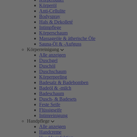
Körperöl
Anti-Cellulite
Bodyspray
Hals & Dekolleté
Intimpflege
Körperschaum
Massageöle & ätherische Öle
Sauna-Öl & -Aufguss
Körperreinigung
Alle anzeigen
Duschgel
Duschöl
Duschschaum
Körperpeeling
Badesalz & Badebomben
Badeöl & -milch
Badeschaum
Dusch- & Badesets
Feste Seife
Flüssigseife
Intimreinigung
Handpflege
Alle anzeigen
Handcreme