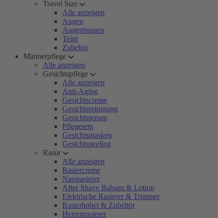
Travel Size
Alle anzeigen
Augen
Augenbrauen
Teint
Zubehör
Männerpflege
Alle anzeigen
Gesichtspflege
Alle anzeigen
Anti-Aging
Gesichtscreme
Gesichtsreinigung
Gesichtsserum
Pflegesets
Gesichtsmasken
Gesichtspeeling
Rasur
Alle anzeigen
Rasiercreme
Nassrasierer
After Shave Balsam & Lotion
Elektrische Rasierer & Trimmer
Rasierhobel & Zubehör
Herrenrasierer