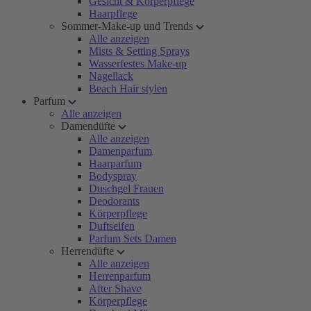
Gesicht & Körperpflege
Haarpflege
Sommer-Make-up und Trends
Alle anzeigen
Mists & Setting Sprays
Wasserfestes Make-up
Nagellack
Beach Hair stylen
Parfum
Alle anzeigen
Damendüfte
Alle anzeigen
Damenparfum
Haarparfum
Bodyspray
Duschgel Frauen
Deodorants
Körperpflege
Duftseifen
Parfum Sets Damen
Herrendüfte
Alle anzeigen
Herrenparfum
After Shave
Körperpflege