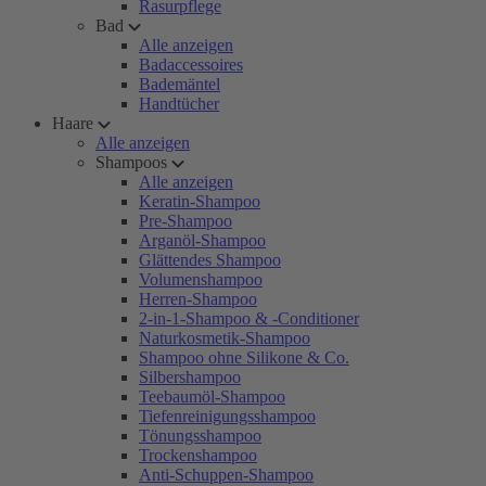
Rasurpflege
Bad
Alle anzeigen
Badaccessoires
Bademäntel
Handtücher
Haare
Alle anzeigen
Shampoos
Alle anzeigen
Keratin-Shampoo
Pre-Shampoo
Arganöl-Shampoo
Glättendes Shampoo
Volumenshampoo
Herren-Shampoo
2-in-1-Shampoo & -Conditioner
Naturkosmetik-Shampoo
Shampoo ohne Silikone & Co.
Silbershampoo
Teebaumöl-Shampoo
Tiefenreinigungsshampoo
Tönungsshampoo
Trockenshampoo
Anti-Schuppen-Shampoo