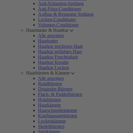
Anti-Schuppen-Spülung
Anti-Frizz-Conditioner
Aufbau & Reparatur Spülung
Locken-Conditioner
Volumen-Conditioner
Haarmaske & Haarkur
Alle anzeigen
Haarbutter
Haarkur trockenes Haar
Haarkur gefärbtes Haar
Haarkur Feuchtigkeit
Haarkur Keratin
Haarkur Locken
Haarbürsten & Kämme
Alle anzeigen
Rundbürsten
Detangler-Bürsten
Flach- & Paddelbürsten
Holzbürsten
Haarkämme
Haarschneidekämme
Kopfmassagebürsten
Lockenkämme
Skelettbürsten
Stielkämme