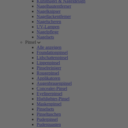
Kunstnägel & Nageldesign
Nagelhautentferner
Nagelknipser
Nagellackentferner
Nagelscheren
UV-Lampen
Nagelpflege
Nagelsets
Pinsel
Alle anzeigen
Foundationpinsel
Lidschattenpinsel
Lippenpinsel
Pinselreiniger
Rougepinsel
Applikatoren
Augenbrauenpinsel
Concealer-Pinsel
Eyelinerpinsel
Highlighter-Pinsel
Maskenpinsel
Pinselsets
Pinseltaschen
Puderpinsel
Puderquasten