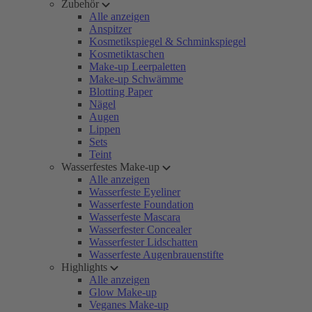
Zubehör
Alle anzeigen
Anspitzer
Kosmetikspiegel & Schminkspiegel
Kosmetiktaschen
Make-up Leerpaletten
Make-up Schwämme
Blotting Paper
Nägel
Augen
Lippen
Sets
Teint
Wasserfestes Make-up
Alle anzeigen
Wasserfeste Eyeliner
Wasserfeste Foundation
Wasserfeste Mascara
Wasserfester Concealer
Wasserfester Lidschatten
Wasserfeste Augenbrauenstifte
Highlights
Alle anzeigen
Glow Make-up
Veganes Make-up