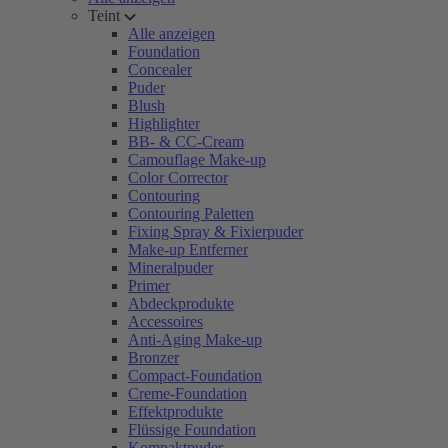
Teint
Alle anzeigen
Foundation
Concealer
Puder
Blush
Highlighter
BB- & CC-Cream
Camouflage Make-up
Color Corrector
Contouring
Contouring Paletten
Fixing Spray & Fixierpuder
Make-up Entferner
Mineralpuder
Primer
Abdeckprodukte
Accessoires
Anti-Aging Make-up
Bronzer
Compact-Foundation
Creme-Foundation
Effektprodukte
Flüssige Foundation
Kompaktpuder