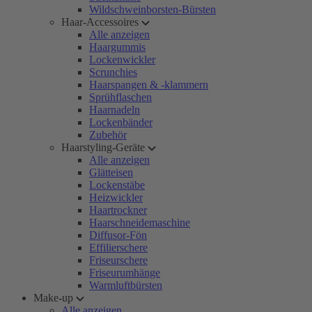
Wildschweinborsten-Bürsten
Haar-Accessoires
Alle anzeigen
Haargummis
Lockenwickler
Scrunchies
Haarspangen & -klammern
Sprühflaschen
Haarnadeln
Lockenbänder
Zubehör
Haarstyling-Geräte
Alle anzeigen
Glätteisen
Lockenstäbe
Heizwickler
Haartrockner
Haarschneidemaschine
Diffusor-Fön
Effilierschere
Friseurschere
Friseurumhänge
Warmluftbürsten
Make-up
Alle anzeigen