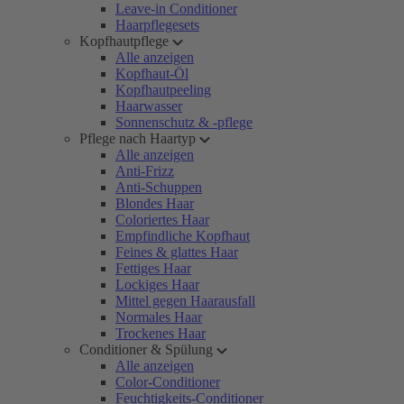
Leave-in Conditioner
Haarpflegesets
Kopfhautpflege
Alle anzeigen
Kopfhaut-Öl
Kopfhautpeeling
Haarwasser
Sonnenschutz & -pflege
Pflege nach Haartyp
Alle anzeigen
Anti-Frizz
Anti-Schuppen
Blondes Haar
Coloriertes Haar
Empfindliche Kopfhaut
Feines & glattes Haar
Fettiges Haar
Lockiges Haar
Mittel gegen Haarausfall
Normales Haar
Trockenes Haar
Conditioner & Spülung
Alle anzeigen
Color-Conditioner
Feuchtigkeits-Conditioner