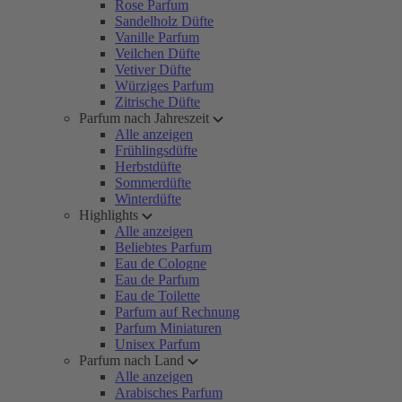
Rose Parfum
Sandelholz Düfte
Vanille Parfum
Veilchen Düfte
Vetiver Düfte
Würziges Parfum
Zitrische Düfte
Parfum nach Jahreszeit
Alle anzeigen
Frühlingsdüfte
Herbstdüfte
Sommerdüfte
Winterdüfte
Highlights
Alle anzeigen
Beliebtes Parfum
Eau de Cologne
Eau de Parfum
Eau de Toilette
Parfum auf Rechnung
Parfum Miniaturen
Unisex Parfum
Parfum nach Land
Alle anzeigen
Arabisches Parfum