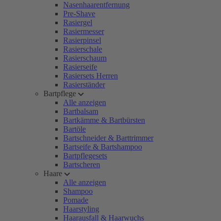
Nasenhaarentfernung
Pre-Shave
Rasiergel
Rasiermesser
Rasierpinsel
Rasierschale
Rasierschaum
Rasierseife
Rasiersets Herren
Rasierständer
Bartpflege
Alle anzeigen
Bartbalsam
Bartkämme & Bartbürsten
Bartöle
Bartschneider & Barttrimmer
Bartseife & Bartshampoo
Bartpflegesets
Bartscheren
Haare
Alle anzeigen
Shampoo
Pomade
Haarstyling
Haarausfall & Haarwuchs