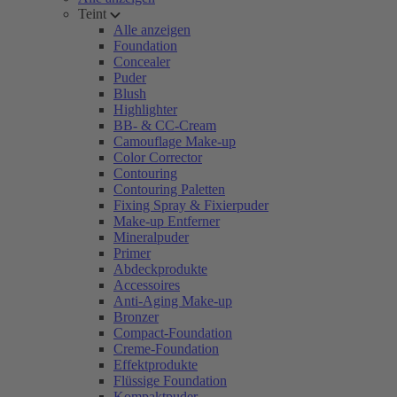
Teint
Alle anzeigen
Foundation
Concealer
Puder
Blush
Highlighter
BB- & CC-Cream
Camouflage Make-up
Color Corrector
Contouring
Contouring Paletten
Fixing Spray & Fixierpuder
Make-up Entferner
Mineralpuder
Primer
Abdeckprodukte
Accessoires
Anti-Aging Make-up
Bronzer
Compact-Foundation
Creme-Foundation
Effektprodukte
Flüssige Foundation
Kompaktpuder