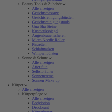
Beauty Tools & Zubehör
Alle anzeigen
Gesichtsmassage
Gesichtsreinigungsbürsten
Gesichtsreinigungstools
Gua Sha Steine
Kosmetikspiegel
Augenbrauenscheren
Micro Needle Roller
Pinzetten
Schlafmasken
Wimpernbürsten
Sonne & Schutz
Alle anzeigen
After Sun
Selbstbräuner
Sonnencreme
Sonnen-Make-up
Körper
Alle anzeigen
Körperpflege
Alle anzeigen
Bodylotion
Deodorant
Körperbutter