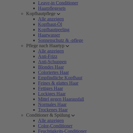
Leave-in Conditioner
Haarpflegesets
Kopfhautpflege
Alle anzeigen
Kopfhaut-Öl
Kopfhautpeeling
Haarwasser
Sonnenschutz & -pflege
Pflege nach Haartyp
Alle anzeigen
Anti-Frizz
Anti-Schuppen
Blondes Haar
Coloriertes Haar
Empfindliche Kopfhaut
Feines & glattes Haar
Fettiges Haar
Lockiges Haar
Mittel gegen Haarausfall
Normales Haar
Trockenes Haar
Conditioner & Spülung
Alle anzeigen
Color-Conditioner
Feuchtigkeits-Conditioner