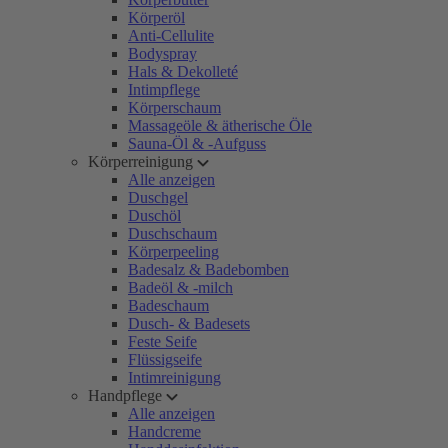
Körperöl
Anti-Cellulite
Bodyspray
Hals & Dekolleté
Intimpflege
Körperschaum
Massageöle & ätherische Öle
Sauna-Öl & -Aufguss
Körperreinigung
Alle anzeigen
Duschgel
Duschöl
Duschschaum
Körperpeeling
Badesalz & Badebomben
Badeöl & -milch
Badeschaum
Dusch- & Badesets
Feste Seife
Flüssigseife
Intimreinigung
Handpflege
Alle anzeigen
Handcreme