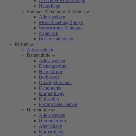
Gesicht & Körperpflege
Haarpflege
Sommer-Make-up und Trends
Alle anzeigen
Mists & Setting Sprays
Wasserfestes Make-up
Nagellack
Beach Hair stylen
Parfum
Alle anzeigen
Damendüfte
Alle anzeigen
Damenparfum
Haarparfum
Bodyspray
Duschgel Frauen
Deodorants
Körperpflege
Duftseifen
Parfum Sets Damen
Herrendüfte
Alle anzeigen
Herrenparfum
After Shave
Körperpflege