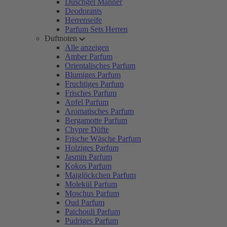
Duschgel Männer
Deodorants
Herrenseife
Parfum Sets Herren
Duftnoten
Alle anzeigen
Amber Parfum
Orientalisches Parfum
Blumiges Parfum
Fruchtiges Parfum
Frisches Parfum
Apfel Parfum
Aromatisches Parfum
Bergamotte Parfum
Chypre Düfte
Frische Wäsche Parfum
Holziges Parfum
Jasmin Parfum
Kokos Parfum
Maiglöckchen Parfum
Molekül Parfum
Moschus Parfum
Oud Parfum
Patchouli Parfum
Pudriges Parfum