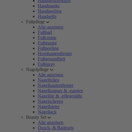
Handdesinfektion
Handmaske
Handpeeling
Handseife
Fußpflege
Alle anzeigen
Fußbad
Fußcreme
Fußmaske
Fußpeeling
Hornhautentferner
Fußgesundheit
Fußspray
Nagelpflege
Alle anzeigen
Nagelfeilen
Nagelhautentferner
Nagelknipser & -zangen
Nagelöle & -pflegestifte
Nagelscheren
Nagelhärter
Nagellack
Beauty Set
Alle anzeigen
Dusch- & Badesets