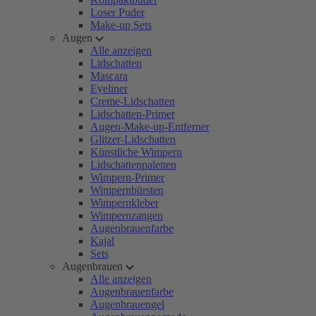
Loser Puder
Make-up Sets
Augen
Alle anzeigen
Lidschatten
Mascara
Eyeliner
Creme-Lidschatten
Lidschatten-Primer
Augen-Make-up-Entferner
Glitzer-Lidschatten
Künstliche Wimpern
Lidschattenpaletten
Wimpern-Primer
Wimpernbürsten
Wimpernkleber
Wimpernzangen
Augenbrauenfarbe
Kajal
Sets
Augenbrauen
Alle anzeigen
Augenbrauenfarbe
Augenbrauengel