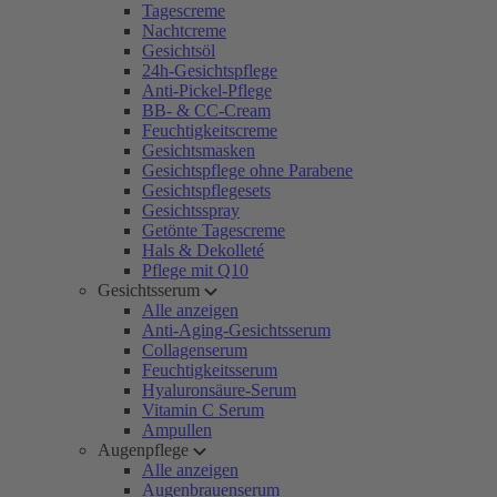
Tagescreme
Nachtcreme
Gesichtsöl
24h-Gesichtspflege
Anti-Pickel-Pflege
BB- & CC-Cream
Feuchtigkeitscreme
Gesichtsmasken
Gesichtspflege ohne Parabene
Gesichtspflegesets
Gesichtsspray
Getönte Tagescreme
Hals & Dekolleté
Pflege mit Q10
Gesichtsserum
Alle anzeigen
Anti-Aging-Gesichtsserum
Collagenserum
Feuchtigkeitsserum
Hyaluronsäure-Serum
Vitamin C Serum
Ampullen
Augenpflege
Alle anzeigen
Augenbrauenserum