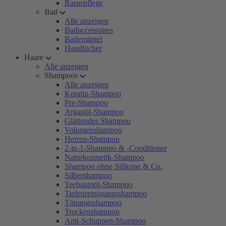
Rasurpflege
Bad
Alle anzeigen
Badaccessoires
Bademäntel
Handtücher
Haare
Alle anzeigen
Shampoos
Alle anzeigen
Keratin-Shampoo
Pre-Shampoo
Arganöl-Shampoo
Glättendes Shampoo
Volumenshampoo
Herren-Shampoo
2-in-1-Shampoo & -Conditioner
Naturkosmetik-Shampoo
Shampoo ohne Silikone & Co.
Silbershampoo
Teebaumöl-Shampoo
Tiefenreinigungsshampoo
Tönungsshampoo
Trockenshampoo
Anti-Schuppen-Shampoo