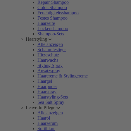
Repair-Shampoo
Color-Shampoo
Feuchtigkeitsshampoo
Festes Shampoo
Haarseife
Lockenshampoo
Shampoo-Sets
Haarstyling
Alle anzeigen
Schaumfestiger
Hitzeschutz
Haarwachs
Styling Spray
Ansatzspray
Haarcreme & Stylingcreme
Haargel
Haarpuder
Haarspray
Haarstyling-Sets
Sea Salt Spray
Leave-In Pflege
Alle anzeigen
Haaröl
Haarserum
Sprühkur