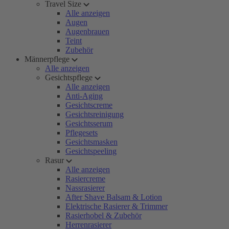
Travel Size
Alle anzeigen
Augen
Augenbrauen
Teint
Zubehör
Männerpflege
Alle anzeigen
Gesichtspflege
Alle anzeigen
Anti-Aging
Gesichtscreme
Gesichtsreinigung
Gesichtsserum
Pflegesets
Gesichtsmasken
Gesichtspeeling
Rasur
Alle anzeigen
Rasiercreme
Nassrasierer
After Shave Balsam & Lotion
Elektrische Rasierer & Trimmer
Rasierhobel & Zubehör
Herrenrasierer