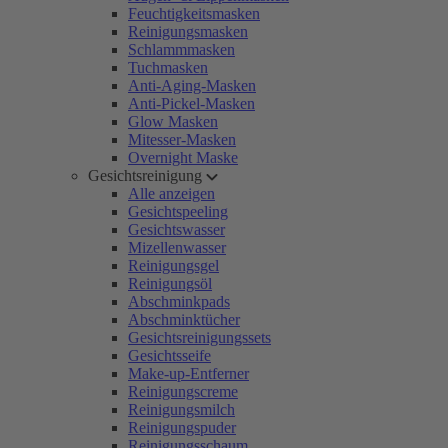
Feuchtigkeitsmasken
Reinigungsmasken
Schlammmasken
Tuchmasken
Anti-Aging-Masken
Anti-Pickel-Masken
Glow Masken
Mitesser-Masken
Overnight Maske
Gesichtsreinigung
Alle anzeigen
Gesichtspeeling
Gesichtswasser
Mizellenwasser
Reinigungsgel
Reinigungsöl
Abschminkpads
Abschminktücher
Gesichtsreinigungssets
Gesichtsseife
Make-up-Entferner
Reinigungscreme
Reinigungsmilch
Reinigungspuder
Reinigungsschaum