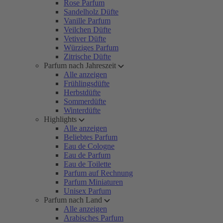
Rose Parfum
Sandelholz Düfte
Vanille Parfum
Veilchen Düfte
Vetiver Düfte
Würziges Parfum
Zitrische Düfte
Parfum nach Jahreszeit
Alle anzeigen
Frühlingsdüfte
Herbstdüfte
Sommerdüfte
Winterdüfte
Highlights
Alle anzeigen
Beliebtes Parfum
Eau de Cologne
Eau de Parfum
Eau de Toilette
Parfum auf Rechnung
Parfum Miniaturen
Unisex Parfum
Parfum nach Land
Alle anzeigen
Arabisches Parfum