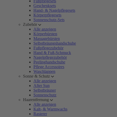
Fußpflegesets
Geschenksets
Hand- & Nagelpflegesets
Körperpflegesets
Sonnenschutz-Sets
Zubehör
Alle anzeigen
Körperbürsten
Massagebürsten
Selbstbräungshandschuhe
Fußpflegezubehör
Hand & Fuß-Schmuck
Nagelpflegezubehör
Peelinghandschuhe
Pflege Accessoires
Waschlappen
Sonne & Schutz
Alle anzeigen
After Sun
Selbstbräuner
Sonnenschutz
Haarentfernung
Alle anzeigen
Kalt- & Warmwachs
Rasierer