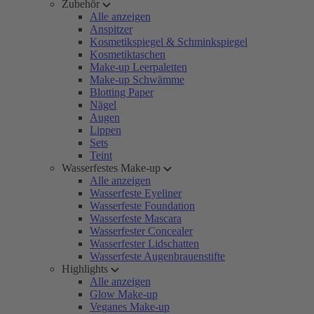
Zubehör
Alle anzeigen
Anspitzer
Kosmetikspiegel & Schminkspiegel
Kosmetiktaschen
Make-up Leerpaletten
Make-up Schwämme
Blotting Paper
Nägel
Augen
Lippen
Sets
Teint
Wasserfestes Make-up
Alle anzeigen
Wasserfeste Eyeliner
Wasserfeste Foundation
Wasserfeste Mascara
Wasserfester Concealer
Wasserfester Lidschatten
Wasserfeste Augenbrauenstifte
Highlights
Alle anzeigen
Glow Make-up
Veganes Make-up