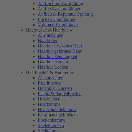
Anti-Schuppen-Spülung
Anti-Frizz-Conditioner
Aufbau & Reparatur Spülung
Locken-Conditioner
Volumen-Conditioner
Haarmaske & Haarkur
Alle anzeigen
Haarbutter
Haarkur trockenes Haar
Haarkur gefärbtes Haar
Haarkur Feuchtigkeit
Haarkur Keratin
Haarkur Locken
Haarbürsten & Kämme
Alle anzeigen
Rundbürsten
Detangler-Bürsten
Flach- & Paddelbürsten
Holzbürsten
Haarkämme
Haarschneidekämme
Kopfmassagebürsten
Lockenkämme
Skelettbürsten
Stielkämme