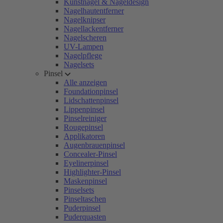
Kunstnägel & Nageldesign
Nagelhautentferner
Nagelknipser
Nagellackentferner
Nagelscheren
UV-Lampen
Nagelpflege
Nagelsets
Pinsel
Alle anzeigen
Foundationpinsel
Lidschattenpinsel
Lippenpinsel
Pinselreiniger
Rougepinsel
Applikatoren
Augenbrauenpinsel
Concealer-Pinsel
Eyelinerpinsel
Highlighter-Pinsel
Maskenpinsel
Pinselsets
Pinseltaschen
Puderpinsel
Puderquasten