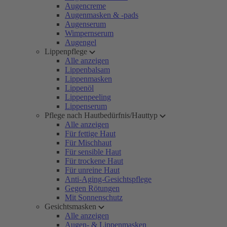
Augencreme
Augenmasken & -pads
Augenserum
Wimpernserum
Augengel
Lippenpflege
Alle anzeigen
Lippenbalsam
Lippenmasken
Lippenöl
Lippenpeeling
Lippenserum
Pflege nach Hautbedürfnis/Hauttyp
Alle anzeigen
Für fettige Haut
Für Mischhaut
Für sensible Haut
Für trockene Haut
Für unreine Haut
Anti-Aging-Gesichtspflege
Gegen Rötungen
Mit Sonnenschutz
Gesichtsmasken
Alle anzeigen
Augen- & Lippenmasken