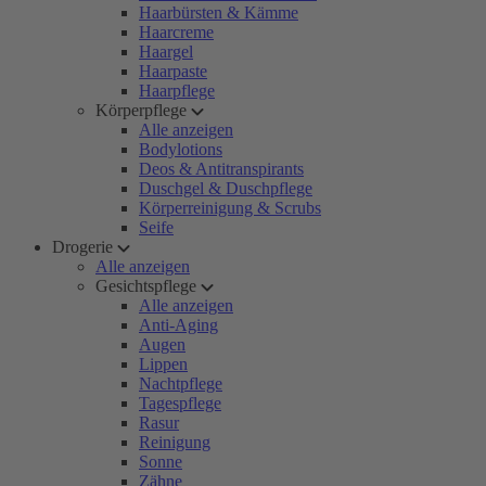
Haarbürsten & Kämme
Haarcreme
Haargel
Haarpaste
Haarpflege
Körperpflege
Alle anzeigen
Bodylotions
Deos & Antitranspirants
Duschgel & Duschpflege
Körperreinigung & Scrubs
Seife
Drogerie
Alle anzeigen
Gesichtspflege
Alle anzeigen
Anti-Aging
Augen
Lippen
Nachtpflege
Tagespflege
Rasur
Reinigung
Sonne
Zähne