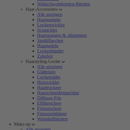
Wildschweinborsten-Bürsten
Haar-Accessoires
Alle anzeigen
Haargummis
Lockenwickler
Scrunchies
Haarspangen & -klammern
Sprühflaschen
Haarnadeln
Lockenbänder
Zubehör
Haarstyling-Geräte
Alle anzeigen
Glätteisen
Lockenstäbe
Heizwickler
Haartrockner
Haarschneidemaschine
Diffusor-Fön
Effilierschere
Friseurschere
Friseurumhänge
Warmluftbürsten
Make-up
Alle anzeigen