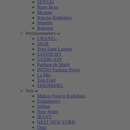
SENSAI
Hugo Boss
Montale
Narciso Rodriguez
Shiseido
Rabanne
Premiummarken
CHANEL
DIOR
Yves Saint Laurent
GIVENCHY
GUERLAIN
Parfums de Marly
INITIO Parfums Privés
La Mer
Tom Ford
EISENBERG
Neu
Maison Francis Kurkdjian
Penhaligon's
Widian
New Notes
IRÄYE
NEST NEW YORK
Ouai