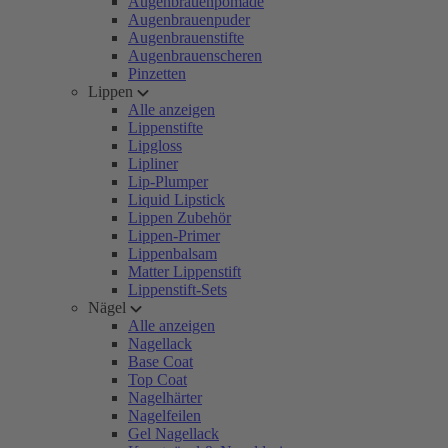
Augenbrauenpomade
Augenbrauenpuder
Augenbrauenstifte
Augenbrauenscheren
Pinzetten
Lippen
Alle anzeigen
Lippenstifte
Lipgloss
Lipliner
Lip-Plumper
Liquid Lipstick
Lippen Zubehör
Lippen-Primer
Lippenbalsam
Matter Lippenstift
Lippenstift-Sets
Nägel
Alle anzeigen
Nagellack
Base Coat
Top Coat
Nagelhärter
Nagelfeilen
Gel Nagellack