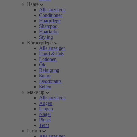
Haare
Alle anzeigen
Conditioner
Haarpflege
Shampoo
Haarfarbe
Styling
Körperpflege
Alle anzeigen
Hand & Fuß
Lotionen
Öle
Reinigung
Sonne
Deodorants
Seifen
Make-up
Alle anzeigen
Augen
Lippen
Nägel
Pinsel
Teint
Parfum
Alle anzeigen