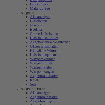
Loser Puder
Make-up Sets
Augen
Alle anzeigen
Lidschatten
Mascara
Eyeliner
Creme-Lidschatten
Lidschatten-Primer
Augen-Make-up-Entferner
Glitzer-Lidschatten
Künstliche Wimpern
Lidschattenpaletten
Wimpern-Primer
Wimpernbürsten
Wimpernkleber
Wimpernzangen
Augenbrauenfarbe
Kajal
Sets
Augenbrauen
Alle anzeigen
Augenbrauenfarbe
Augenbrauengel