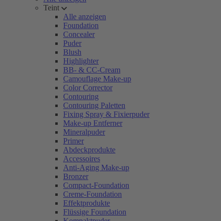
Teint
Alle anzeigen
Foundation
Concealer
Puder
Blush
Highlighter
BB- & CC-Cream
Camouflage Make-up
Color Corrector
Contouring
Contouring Paletten
Fixing Spray & Fixierpuder
Make-up Entferner
Mineralpuder
Primer
Abdeckprodukte
Accessoires
Anti-Aging Make-up
Bronzer
Compact-Foundation
Creme-Foundation
Effektprodukte
Flüssige Foundation
Kompaktpuder