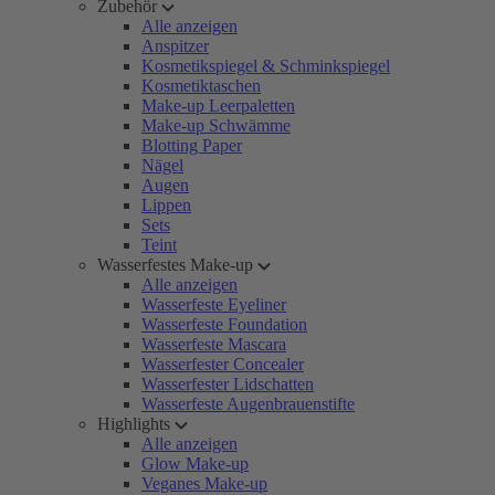
Zubehör
Alle anzeigen
Anspitzer
Kosmetikspiegel & Schminkspiegel
Kosmetiktaschen
Make-up Leerpaletten
Make-up Schwämme
Blotting Paper
Nägel
Augen
Lippen
Sets
Teint
Wasserfestes Make-up
Alle anzeigen
Wasserfeste Eyeliner
Wasserfeste Foundation
Wasserfeste Mascara
Wasserfester Concealer
Wasserfester Lidschatten
Wasserfeste Augenbrauenstifte
Highlights
Alle anzeigen
Glow Make-up
Veganes Make-up