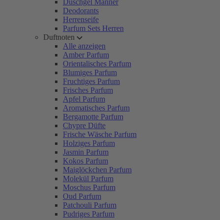
Duschgel Männer
Deodorants
Herrenseife
Parfum Sets Herren
Duftnoten
Alle anzeigen
Amber Parfum
Orientalisches Parfum
Blumiges Parfum
Fruchtiges Parfum
Frisches Parfum
Apfel Parfum
Aromatisches Parfum
Bergamotte Parfum
Chypre Düfte
Frische Wäsche Parfum
Holziges Parfum
Jasmin Parfum
Kokos Parfum
Maiglöckchen Parfum
Molekül Parfum
Moschus Parfum
Oud Parfum
Patchouli Parfum
Pudriges Parfum