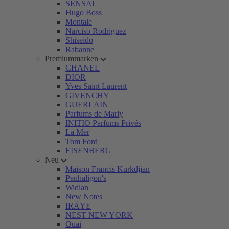
SENSAI
Hugo Boss
Montale
Narciso Rodriguez
Shiseido
Rabanne
Premiummarken
CHANEL
DIOR
Yves Saint Laurent
GIVENCHY
GUERLAIN
Parfums de Marly
INITIO Parfums Privés
La Mer
Tom Ford
EISENBERG
Neu
Maison Francis Kurkdjian
Penhaligon's
Widian
New Notes
IRÄYE
NEST NEW YORK
Ouai