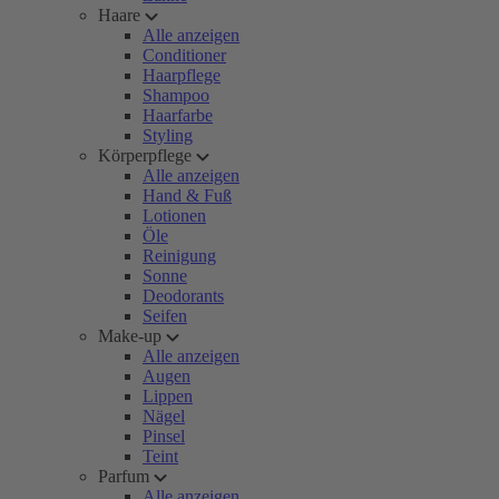
Haare
Alle anzeigen
Conditioner
Haarpflege
Shampoo
Haarfarbe
Styling
Körperpflege
Alle anzeigen
Hand & Fuß
Lotionen
Öle
Reinigung
Sonne
Deodorants
Seifen
Make-up
Alle anzeigen
Augen
Lippen
Nägel
Pinsel
Teint
Parfum
Alle anzeigen