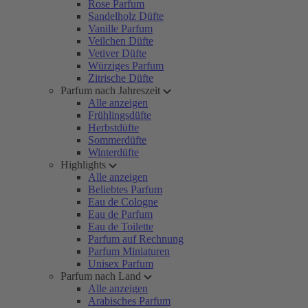
Rose Parfum
Sandelholz Düfte
Vanille Parfum
Veilchen Düfte
Vetiver Düfte
Würziges Parfum
Zitrische Düfte
Parfum nach Jahreszeit
Alle anzeigen
Frühlingsdüfte
Herbstdüfte
Sommerdüfte
Winterdüfte
Highlights
Alle anzeigen
Beliebtes Parfum
Eau de Cologne
Eau de Parfum
Eau de Toilette
Parfum auf Rechnung
Parfum Miniaturen
Unisex Parfum
Parfum nach Land
Alle anzeigen
Arabisches Parfum