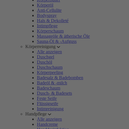
Körperöl
Anti-Cellulite
Bodyspray
Hals & Dekolleté
Intimpflege
Körperschaum
Massageöle & ätherische Öle
Sauna-Öl & -Aufguss
Körperreinigung
Alle anzeigen
Duschgel
Duschöl
Duschschaum
Körperpeeling
Badesalz & Badebomben
Badeöl & -milch
Badeschaum
Dusch- & Badesets
Feste Seife
Flüssigseife
Intimreinigung
Handpflege
Alle anzeigen
Handcreme