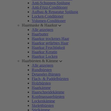
Anti-Schuppen-Spülung
Anti-Frizz-Conditioner
Aufbau & Reparatur Spülung
Locken-Conditioner
Volumen-Conditioner
Haarmaske & Haarkur
Alle anzeigen
Haarbutter
Haarkur trockenes Haar
Haarkur gefärbtes Haar
Haarkur Feuchtigkeit
Haarkur Keratin
Haarkur Locken
Haarbürsten & Kämme
Alle anzeigen
Rundbürsten
Detangler-Bürsten
Flach- & Paddelbürsten
Holzbürsten
Haarkämme
Haarschneidekämme
Kopfmassagebürsten
Lockenkämme
Skelettbürsten
Stielkämme