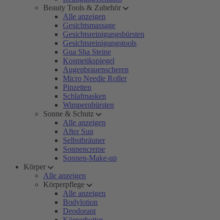
Beauty Tools & Zubehör
Alle anzeigen
Gesichtsmassage
Gesichtsreinigungsbürsten
Gesichtsreinigungstools
Gua Sha Steine
Kosmetikspiegel
Augenbrauenscheren
Micro Needle Roller
Pinzetten
Schlafmasken
Wimpernbürsten
Sonne & Schutz
Alle anzeigen
After Sun
Selbstbräuner
Sonnencreme
Sonnen-Make-up
Körper
Alle anzeigen
Körperpflege
Alle anzeigen
Bodylotion
Deodorant
Körperbutter