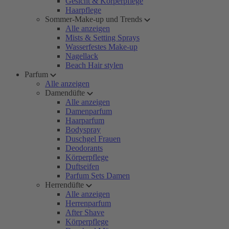
Gesicht & Körperpflege
Haarpflege
Sommer-Make-up und Trends
Alle anzeigen
Mists & Setting Sprays
Wasserfestes Make-up
Nagellack
Beach Hair stylen
Parfum
Alle anzeigen
Damendüfte
Alle anzeigen
Damenparfum
Haarparfum
Bodyspray
Duschgel Frauen
Deodorants
Körperpflege
Duftseifen
Parfum Sets Damen
Herrendüfte
Alle anzeigen
Herrenparfum
After Shave
Körperpflege