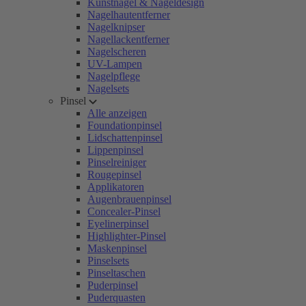
Kunstnägel & Nageldesign
Nagelhautentferner
Nagelknipser
Nagellackentferner
Nagelscheren
UV-Lampen
Nagelpflege
Nagelsets
Pinsel
Alle anzeigen
Foundationpinsel
Lidschattenpinsel
Lippenpinsel
Pinselreiniger
Rougepinsel
Applikatoren
Augenbrauenpinsel
Concealer-Pinsel
Eyelinerpinsel
Highlighter-Pinsel
Maskenpinsel
Pinselsets
Pinseltaschen
Puderpinsel
Puderquasten