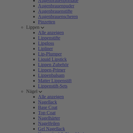
Augenbrauenpomade
Augenbrauenpuder
Augenbrauenstifte
Augenbrauenscheren
Pinzetten
Lippen
Alle anzeigen
Lippenstifte
Lipgloss
Lipliner
Lip-Plumper
Liquid Lipstick
Lippen Zubehör
Lippen-Primer
Lippenbalsam
Matter Lippenstift
Lippenstift-Sets
Nägel
Alle anzeigen
Nagellack
Base Coat
Top Coat
Nagelhärter
Nagelfeilen
Gel Nagellack