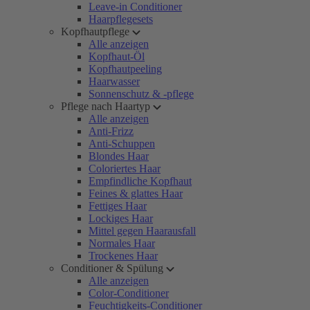
Leave-in Conditioner
Haarpflegesets
Kopfhautpflege
Alle anzeigen
Kopfhaut-Öl
Kopfhautpeeling
Haarwasser
Sonnenschutz & -pflege
Pflege nach Haartyp
Alle anzeigen
Anti-Frizz
Anti-Schuppen
Blondes Haar
Coloriertes Haar
Empfindliche Kopfhaut
Feines & glattes Haar
Fettiges Haar
Lockiges Haar
Mittel gegen Haarausfall
Normales Haar
Trockenes Haar
Conditioner & Spülung
Alle anzeigen
Color-Conditioner
Feuchtigkeits-Conditioner