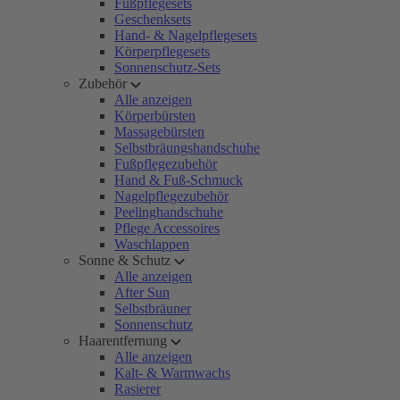
Fußpflegesets
Geschenksets
Hand- & Nagelpflegesets
Körperpflegesets
Sonnenschutz-Sets
Zubehör
Alle anzeigen
Körperbürsten
Massagebürsten
Selbstbräungshandschuhe
Fußpflegezubehör
Hand & Fuß-Schmuck
Nagelpflegezubehör
Peelinghandschuhe
Pflege Accessoires
Waschlappen
Sonne & Schutz
Alle anzeigen
After Sun
Selbstbräuner
Sonnenschutz
Haarentfernung
Alle anzeigen
Kalt- & Warmwachs
Rasierer