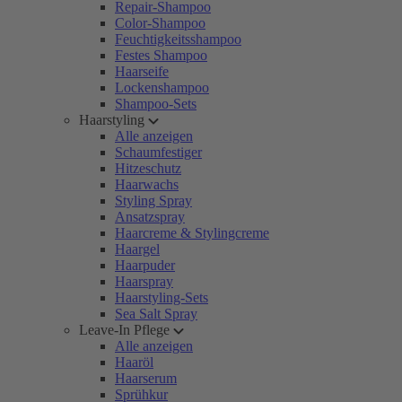
Repair-Shampoo
Color-Shampoo
Feuchtigkeitsshampoo
Festes Shampoo
Haarseife
Lockenshampoo
Shampoo-Sets
Haarstyling
Alle anzeigen
Schaumfestiger
Hitzeschutz
Haarwachs
Styling Spray
Ansatzspray
Haarcreme & Stylingcreme
Haargel
Haarpuder
Haarspray
Haarstyling-Sets
Sea Salt Spray
Leave-In Pflege
Alle anzeigen
Haaröl
Haarserum
Sprühkur