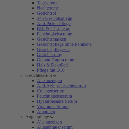
Tagescreme
Nachtcreme
Gesichtsöl
24h-Gesichtspflege
Anti-Pickel-Pflege
BB- & CC-Cream
Feuchtigkeitscreme
Gesichtsmasken
Gesichtspflege ohne Parabene
Gesichtspflegesets
Gesichtsspray
Getönte Tagescreme
Hals & Dekolleté
Pflege mit Q10
Gesichtsserum
Alle anzeigen
Anti-Aging-Gesichtsserum
Collagenserum
Feuchtigkeitsserum
Hyaluronsäure-Serum
Vitamin C Serum
Ampullen
Augenpflege
Alle anzeigen
Augenbrauenserum