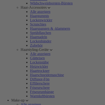
Wildschweinborsten-Bürsten
Haar-Accessoires
Alle anzeigen
Haargummis
Lockenwickler
Scrunchies
Haarspangen & -klammern
Sprühflaschen
Haarnadeln
Lockenbänder
Zubehör
Haarstyling-Geräte
Alle anzeigen
Glätteisen
Lockenstäbe
Heizwickler
Haartrockner
Haarschneidemaschine
Diffusor-Fön
Effilierschere
Friseurschere
Friseurumhänge
Warmluftbürsten
Make-up
Alle anzeigen