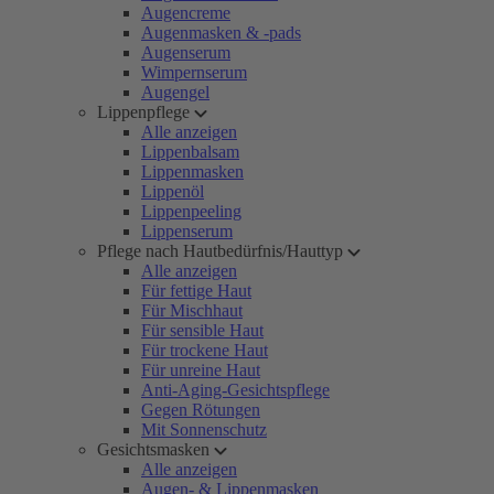
Augencreme
Augenmasken & -pads
Augenserum
Wimpernserum
Augengel
Lippenpflege
Alle anzeigen
Lippenbalsam
Lippenmasken
Lippenöl
Lippenpeeling
Lippenserum
Pflege nach Hautbedürfnis/Hauttyp
Alle anzeigen
Für fettige Haut
Für Mischhaut
Für sensible Haut
Für trockene Haut
Für unreine Haut
Anti-Aging-Gesichtspflege
Gegen Rötungen
Mit Sonnenschutz
Gesichtsmasken
Alle anzeigen
Augen- & Lippenmasken