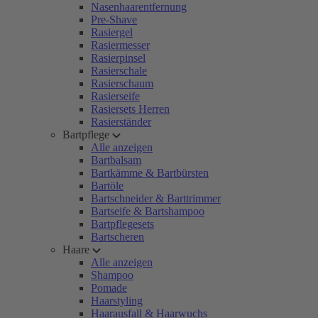
Nasenhaarentfernung
Pre-Shave
Rasiergel
Rasiermesser
Rasierpinsel
Rasierschale
Rasierschaum
Rasierseife
Rasiersets Herren
Rasierständer
Bartpflege
Alle anzeigen
Bartbalsam
Bartkämme & Bartbürsten
Bartöle
Bartschneider & Barttrimmer
Bartseife & Bartshampoo
Bartpflegesets
Bartscheren
Haare
Alle anzeigen
Shampoo
Pomade
Haarstyling
Haarausfall & Haarwuchs