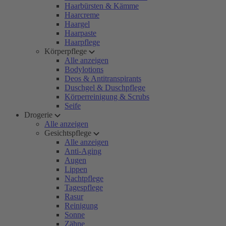
Haarbürsten & Kämme
Haarcreme
Haargel
Haarpaste
Haarpflege
Körperpflege
Alle anzeigen
Bodylotions
Deos & Antitranspirants
Duschgel & Duschpflege
Körperreinigung & Scrubs
Seife
Drogerie
Alle anzeigen
Gesichtspflege
Alle anzeigen
Anti-Aging
Augen
Lippen
Nachtpflege
Tagespflege
Rasur
Reinigung
Sonne
Zähne