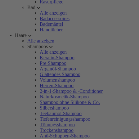
Rasurpflege
Bad
Alle anzeigen
Badaccessoires
Bademäntel
Handtücher
Haare
Alle anzeigen
Shampoos
Alle anzeigen
Keratin-Shampoo
Pre-Shampoo
Arganöl-Shampoo
Glättendes Shampoo
Volumenshampoo
Herren-Shampoo
2-in-1-Shampoo & -Conditioner
Naturkosmetik-Shampoo
Shampoo ohne Silikone & Co.
Silbershampoo
Teebaumöl-Shampoo
Tiefenreinigungsshampoo
Tönungsshampoo
Trockenshampoo
Anti-Schuppen-Shampoo