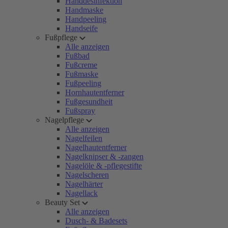
Handdesinfektion
Handmaske
Handpeeling
Handseife
Fußpflege
Alle anzeigen
Fußbad
Fußcreme
Fußmaske
Fußpeeling
Hornhautentferner
Fußgesundheit
Fußspray
Nagelpflege
Alle anzeigen
Nagelfeilen
Nagelhautentferner
Nagelknipser & -zangen
Nagelöle & -pflegestifte
Nagelscheren
Nagelhärter
Nagellack
Beauty Set
Alle anzeigen
Dusch- & Badesets