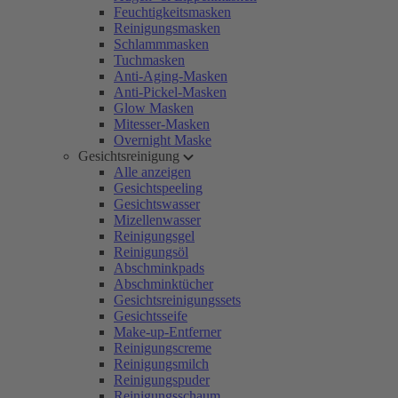
Feuchtigkeitsmasken
Reinigungsmasken
Schlammmasken
Tuchmasken
Anti-Aging-Masken
Anti-Pickel-Masken
Glow Masken
Mitesser-Masken
Overnight Maske
Gesichtsreinigung
Alle anzeigen
Gesichtspeeling
Gesichtswasser
Mizellenwasser
Reinigungsgel
Reinigungsöl
Abschminkpads
Abschminktücher
Gesichtsreinigungssets
Gesichtsseife
Make-up-Entferner
Reinigungscreme
Reinigungsmilch
Reinigungspuder
Reinigungsschaum