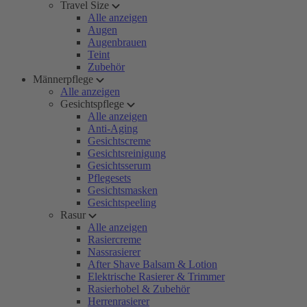
Travel Size
Alle anzeigen
Augen
Augenbrauen
Teint
Zubehör
Männerpflege
Alle anzeigen
Gesichtspflege
Alle anzeigen
Anti-Aging
Gesichtscreme
Gesichtsreinigung
Gesichtsserum
Pflegesets
Gesichtsmasken
Gesichtspeeling
Rasur
Alle anzeigen
Rasiercreme
Nassrasierer
After Shave Balsam & Lotion
Elektrische Rasierer & Trimmer
Rasierhobel & Zubehör
Herrenrasierer