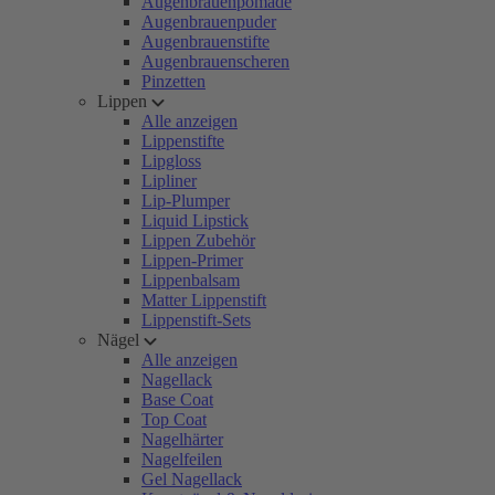
Augenbrauenpomade
Augenbrauenpuder
Augenbrauenstifte
Augenbrauenscheren
Pinzetten
Lippen
Alle anzeigen
Lippenstifte
Lipgloss
Lipliner
Lip-Plumper
Liquid Lipstick
Lippen Zubehör
Lippen-Primer
Lippenbalsam
Matter Lippenstift
Lippenstift-Sets
Nägel
Alle anzeigen
Nagellack
Base Coat
Top Coat
Nagelhärter
Nagelfeilen
Gel Nagellack