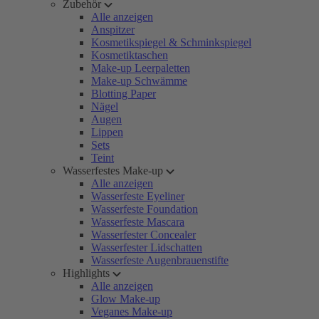
Zubehör
Alle anzeigen
Anspitzer
Kosmetikspiegel & Schminkspiegel
Kosmetiktaschen
Make-up Leerpaletten
Make-up Schwämme
Blotting Paper
Nägel
Augen
Lippen
Sets
Teint
Wasserfestes Make-up
Alle anzeigen
Wasserfeste Eyeliner
Wasserfeste Foundation
Wasserfeste Mascara
Wasserfester Concealer
Wasserfester Lidschatten
Wasserfeste Augenbrauenstifte
Highlights
Alle anzeigen
Glow Make-up
Veganes Make-up