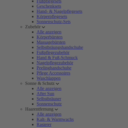
Fußpflegesets
Geschenksets
Hand- & Nagelpflegesets
Körperpflegesets
Sonnenschutz-Sets
Zubehör
Alle anzeigen
Körperbürsten
Massagebürsten
Selbstbräungshandschuhe
Fußpflegezubehör
Hand & Fuß-Schmuck
Nagelpflegezubehör
Peelinghandschuhe
Pflege Accessoires
Waschlappen
Sonne & Schutz
Alle anzeigen
After Sun
Selbstbräuner
Sonnenschutz
Haarentfernung
Alle anzeigen
Kalt- & Warmwachs
Rasierer