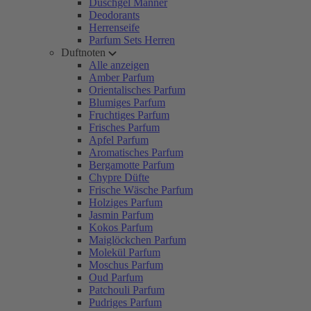
Duschgel Männer
Deodorants
Herrenseife
Parfum Sets Herren
Duftnoten
Alle anzeigen
Amber Parfum
Orientalisches Parfum
Blumiges Parfum
Fruchtiges Parfum
Frisches Parfum
Apfel Parfum
Aromatisches Parfum
Bergamotte Parfum
Chypre Düfte
Frische Wäsche Parfum
Holziges Parfum
Jasmin Parfum
Kokos Parfum
Maiglöckchen Parfum
Molekül Parfum
Moschus Parfum
Oud Parfum
Patchouli Parfum
Pudriges Parfum