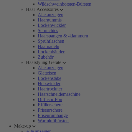
Wildschweinborsten-Bürsten
Haar-Accessoires
Alle anzeigen
Haargummis
Lockenwickler
Scrunchies
Haarspangen & -klammern
Sprühflaschen
Haarnadeln
Lockenbänder
Zubehör
Haarstyling-Geräte
Alle anzeigen
Glätteisen
Lockenstäbe
Heizwickler
Haartrockner
Haarschneidemaschine
Diffusor-Fön
Effilierschere
Friseurschere
Friseurumhänge
Warmluftbürsten
Make-up
Alle anzeigen