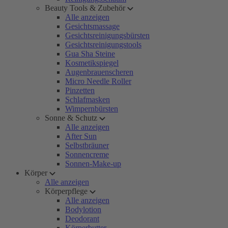
Beauty Tools & Zubehör
Alle anzeigen
Gesichtsmassage
Gesichtsreinigungsbürsten
Gesichtsreinigungstools
Gua Sha Steine
Kosmetikspiegel
Augenbrauenscheren
Micro Needle Roller
Pinzetten
Schlafmasken
Wimpernbürsten
Sonne & Schutz
Alle anzeigen
After Sun
Selbstbräuner
Sonnencreme
Sonnen-Make-up
Körper
Alle anzeigen
Körperpflege
Alle anzeigen
Bodylotion
Deodorant
Körperbutter