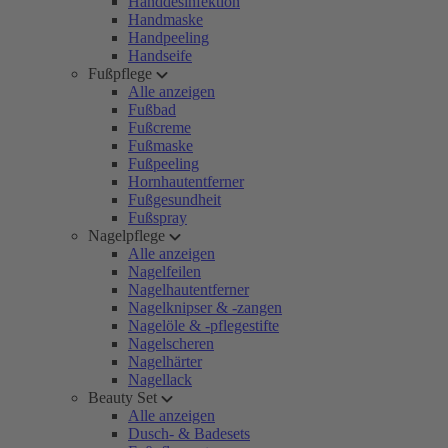
Handdesinfektion
Handmaske
Handpeeling
Handseife
Fußpflege
Alle anzeigen
Fußbad
Fußcreme
Fußmaske
Fußpeeling
Hornhautentferner
Fußgesundheit
Fußspray
Nagelpflege
Alle anzeigen
Nagelfeilen
Nagelhautentferner
Nagelknipser & -zangen
Nagelöle & -pflegestifte
Nagelscheren
Nagelhärter
Nagellack
Beauty Set
Alle anzeigen
Dusch- & Badesets