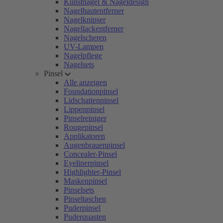
Kunstnägel & Nageldesign
Nagelhautentferner
Nagelknipser
Nagellackentferner
Nagelscheren
UV-Lampen
Nagelpflege
Nagelsets
Pinsel
Alle anzeigen
Foundationpinsel
Lidschattenpinsel
Lippenpinsel
Pinselreiniger
Rougepinsel
Applikatoren
Augenbrauenpinsel
Concealer-Pinsel
Eyelinerpinsel
Highlighter-Pinsel
Maskenpinsel
Pinselsets
Pinseltaschen
Puderpinsel
Puderquasten