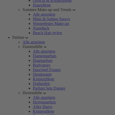
Gesicht & Körperpflege
Haarpflege
Sommer-Make-up und Trends
Alle anzeigen
Mists & Setting Sprays
Wasserfestes Make-up
Nagellack
Beach Hair stylen
Parfum
Alle anzeigen
Damendüfte
Alle anzeigen
Damenparfum
Haarparfum
Bodyspray
Duschgel Frauen
Deodorants
Körperpflege
Duftseifen
Parfum Sets Damen
Herrendüfte
Alle anzeigen
Herrenparfum
After Shave
Körperpflege