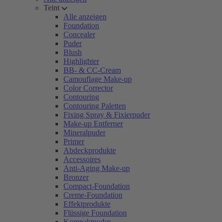
Teint
Alle anzeigen
Foundation
Concealer
Puder
Blush
Highlighter
BB- & CC-Cream
Camouflage Make-up
Color Corrector
Contouring
Contouring Paletten
Fixing Spray & Fixierpuder
Make-up Entferner
Mineralpuder
Primer
Abdeckprodukte
Accessoires
Anti-Aging Make-up
Bronzer
Compact-Foundation
Creme-Foundation
Effektprodukte
Flüssige Foundation
Kompaktpuder