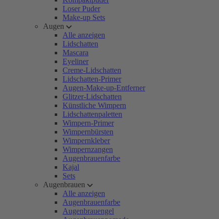
Loser Puder
Make-up Sets
Augen
Alle anzeigen
Lidschatten
Mascara
Eyeliner
Creme-Lidschatten
Lidschatten-Primer
Augen-Make-up-Entferner
Glitzer-Lidschatten
Künstliche Wimpern
Lidschattenpaletten
Wimpern-Primer
Wimpernbürsten
Wimpernkleber
Wimpernzangen
Augenbrauenfarbe
Kajal
Sets
Augenbrauen
Alle anzeigen
Augenbrauenfarbe
Augenbrauengel