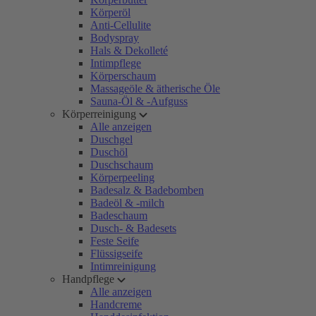
Körperöl
Anti-Cellulite
Bodyspray
Hals & Dekolleté
Intimpflege
Körperschaum
Massageöle & ätherische Öle
Sauna-Öl & -Aufguss
Körperreinigung
Alle anzeigen
Duschgel
Duschöl
Duschschaum
Körperpeeling
Badesalz & Badebomben
Badeöl & -milch
Badeschaum
Dusch- & Badesets
Feste Seife
Flüssigseife
Intimreinigung
Handpflege
Alle anzeigen
Handcreme