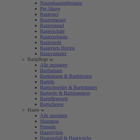
Nasenhaarentfernung
Pre-Shave
Rasiergel
Rasiermesser
Rasierpinsel
Rasierschale
Rasierschaum
Rasierseife
Rasiersets Herren
Rasierständer
Bartpflege
Alle anzeigen
Bartbalsam
Bartkämme & Bartbürsten
Bartöle
Bartschneider & Barttrimmer
Bartseife & Bartshampoo
Bartpflegesets
Bartscheren
Haare
Alle anzeigen
Shampoo
Pomade
Haarstyling
Haarausfall & Haarwuchs