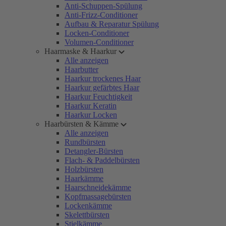
Anti-Schuppen-Spülung
Anti-Frizz-Conditioner
Aufbau & Reparatur Spülung
Locken-Conditioner
Volumen-Conditioner
Haarmaske & Haarkur
Alle anzeigen
Haarbutter
Haarkur trockenes Haar
Haarkur gefärbtes Haar
Haarkur Feuchtigkeit
Haarkur Keratin
Haarkur Locken
Haarbürsten & Kämme
Alle anzeigen
Rundbürsten
Detangler-Bürsten
Flach- & Paddelbürsten
Holzbürsten
Haarkämme
Haarschneidekämme
Kopfmassagebürsten
Lockenkämme
Skelettbürsten
Stielkämme