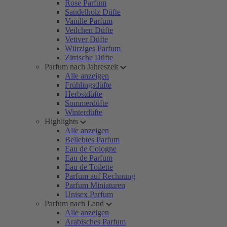
Rose Parfum
Sandelholz Düfte
Vanille Parfum
Veilchen Düfte
Vetiver Düfte
Würziges Parfum
Zitrische Düfte
Parfum nach Jahreszeit
Alle anzeigen
Frühlingsdüfte
Herbstdüfte
Sommerdüfte
Winterdüfte
Highlights
Alle anzeigen
Beliebtes Parfum
Eau de Cologne
Eau de Parfum
Eau de Toilette
Parfum auf Rechnung
Parfum Miniaturen
Unisex Parfum
Parfum nach Land
Alle anzeigen
Arabisches Parfum