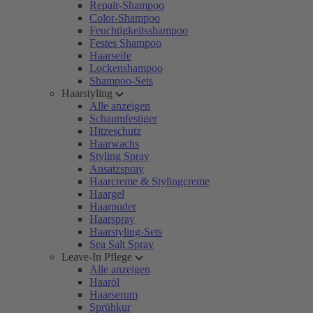
Repair-Shampoo
Color-Shampoo
Feuchtigkeitsshampoo
Festes Shampoo
Haarseife
Lockenshampoo
Shampoo-Sets
Haarstyling
Alle anzeigen
Schaumfestiger
Hitzeschutz
Haarwachs
Styling Spray
Ansatzspray
Haarcreme & Stylingcreme
Haargel
Haarpuder
Haarspray
Haarstyling-Sets
Sea Salt Spray
Leave-In Pflege
Alle anzeigen
Haaröl
Haarserum
Sprühkur