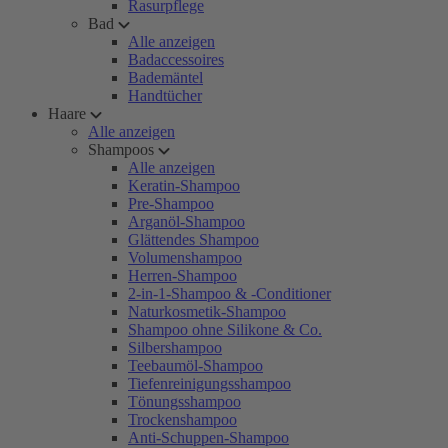
Rasurpflege
Bad
Alle anzeigen
Badaccessoires
Bademäntel
Handtücher
Haare
Alle anzeigen
Shampoos
Alle anzeigen
Keratin-Shampoo
Pre-Shampoo
Arganöl-Shampoo
Glättendes Shampoo
Volumenshampoo
Herren-Shampoo
2-in-1-Shampoo & -Conditioner
Naturkosmetik-Shampoo
Shampoo ohne Silikone & Co.
Silbershampoo
Teebaumöl-Shampoo
Tiefenreinigungsshampoo
Tönungsshampoo
Trockenshampoo
Anti-Schuppen-Shampoo