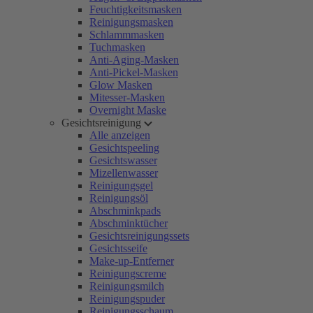
Feuchtigkeitsmasken
Reinigungsmasken
Schlammmasken
Tuchmasken
Anti-Aging-Masken
Anti-Pickel-Masken
Glow Masken
Mitesser-Masken
Overnight Maske
Gesichtsreinigung
Alle anzeigen
Gesichtspeeling
Gesichtswasser
Mizellenwasser
Reinigungsgel
Reinigungsöl
Abschminkpads
Abschminktücher
Gesichtsreinigungssets
Gesichtsseife
Make-up-Entferner
Reinigungscreme
Reinigungsmilch
Reinigungspuder
Reinigungsschaum