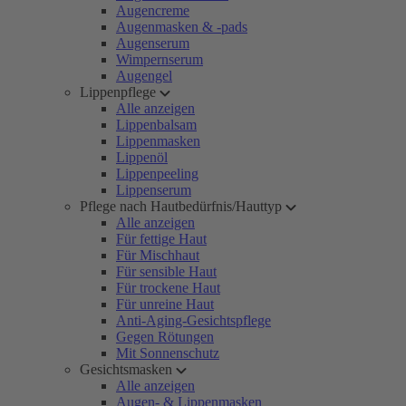
Augencreme
Augenmasken & -pads
Augenserum
Wimpernserum
Augengel
Lippenpflege
Alle anzeigen
Lippenbalsam
Lippenmasken
Lippenöl
Lippenpeeling
Lippenserum
Pflege nach Hautbedürfnis/Hauttyp
Alle anzeigen
Für fettige Haut
Für Mischhaut
Für sensible Haut
Für trockene Haut
Für unreine Haut
Anti-Aging-Gesichtspflege
Gegen Rötungen
Mit Sonnenschutz
Gesichtsmasken
Alle anzeigen
Augen- & Lippenmasken