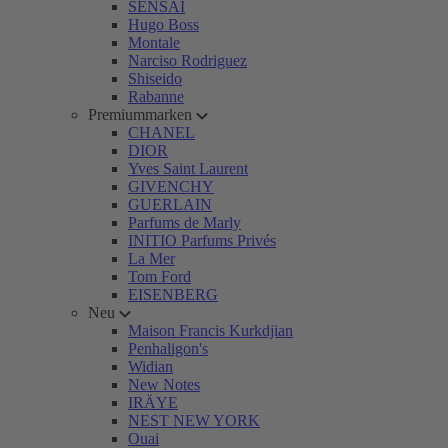
SENSAI
Hugo Boss
Montale
Narciso Rodriguez
Shiseido
Rabanne
Premiummarken
CHANEL
DIOR
Yves Saint Laurent
GIVENCHY
GUERLAIN
Parfums de Marly
INITIO Parfums Privés
La Mer
Tom Ford
EISENBERG
Neu
Maison Francis Kurkdjian
Penhaligon's
Widian
New Notes
IRÄYE
NEST NEW YORK
Ouai