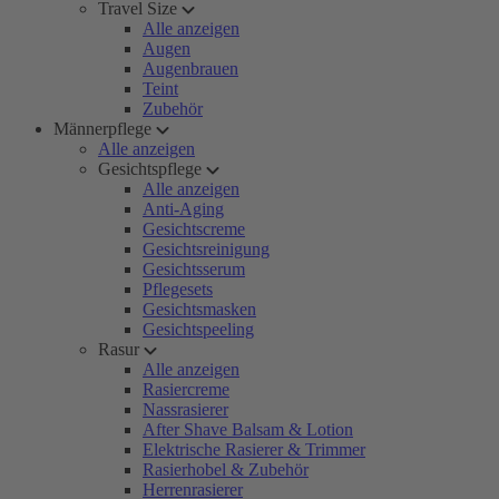
Travel Size
Alle anzeigen
Augen
Augenbrauen
Teint
Zubehör
Männerpflege
Alle anzeigen
Gesichtspflege
Alle anzeigen
Anti-Aging
Gesichtscreme
Gesichtsreinigung
Gesichtsserum
Pflegesets
Gesichtsmasken
Gesichtspeeling
Rasur
Alle anzeigen
Rasiercreme
Nassrasierer
After Shave Balsam & Lotion
Elektrische Rasierer & Trimmer
Rasierhobel & Zubehör
Herrenrasierer