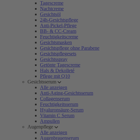
Tagescreme
Nachtcreme
Gesichtsöl
24h-Gesichtspflege
Anti-Pickel-Pflege
BB- & CC-Cream
Feuchtigkeitscreme
Gesichtsmasken
Gesichtspflege ohne Parabene
Gesichtspflegesets
Gesichtsspray
Getönte Tagescreme
Hals & Dekolleté
Pflege mit Q10
Gesichtsserum
Alle anzeigen
Anti-Aging-Gesichtsserum
Collagenserum
Feuchtigkeitsserum
Hyaluronsäure-Serum
Vitamin C Serum
Ampullen
Augenpflege
Alle anzeigen
Augenbrauenserum