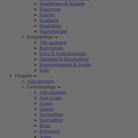
Haarbürsten & Kämme
Haarcreme
Haargel
Haarpaste
Haarpflege
Haarschneider
Körperpflege
Alle anzeigen
Bodylotions
Deos & Antitranspirants
Duschgel & Duschpflege
Körperreinigung & Scrubs
Seife
Drogerie
Alle anzeigen
Gesichtspflege
Alle anzeigen
Anti-Aging
Augen
Lippen
Nachtpflege
Tagespflege
Rasur
Reinigung
Sonne