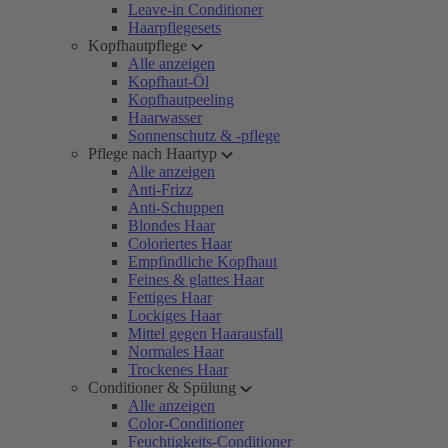
Leave-in Conditioner
Haarpflegesets
Kopfhautpflege
Alle anzeigen
Kopfhaut-Öl
Kopfhautpeeling
Haarwasser
Sonnenschutz & -pflege
Pflege nach Haartyp
Alle anzeigen
Anti-Frizz
Anti-Schuppen
Blondes Haar
Coloriertes Haar
Empfindliche Kopfhaut
Feines & glattes Haar
Fettiges Haar
Lockiges Haar
Mittel gegen Haarausfall
Normales Haar
Trockenes Haar
Conditioner & Spülung
Alle anzeigen
Color-Conditioner
Feuchtigkeits-Conditioner